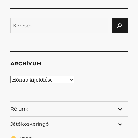
Keresés
ARCHÍVUM
Archívum
almenü
Rólunk
szétnyit
almenü
Játékoskeringő
szétnyit