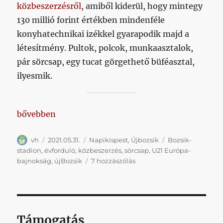
közbeszerzésről
, amiből kiderül, hogy mintegy
130 millió forint értékben mindenféle
konyhatechnikai izékkel gyarapodik majd a
létesítmény. Pultok, polcok, munkaasztalok,
pár sörcsap, egy tucat görgethető büféasztal,
ilyesmik.
„Napibozsik 2021.05.31.”
bővebben
Szerző
Közzétéve
Kategória
Címke
vh
2021.05.31.
Napikispest
,
Újbozsik
Bozsik-
stadion
,
évforduló
,
közbeszerzés
,
sörcsap
,
U21 Európa-
Napibozsik
bajnokság
,
újBozsik
7 hozzászólás
2021.05.31.
című
bejegyzéshez
Támogatás