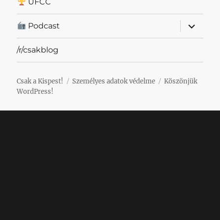
UFCC
almenü
Podcast
szétnyit
/r/csakblog
Csak a Kispest!
Személyes adatok védelme
Köszönjük
WordPress!