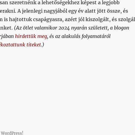
osan szeretnénk a lehetőségekhez képest a legjobb
erakni. A jelenlegi nagyjából egy év alatt jött össze, és
 is hajtottuk csapágyasra, azért jól kiszolgált, és szolgál
inket.
(Az ötlet valamikor 2024 nyarán született, a blogon
árjában
hirdettük meg
, és az alakulás folyamatáról
ékoztattunk titeket
.)
technika és továbblépési lehetőségek”
 WordPress!