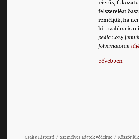
ráérős, fokozat
felszerelést össz
reméljük, ha nem
ki továbbra is m
pedig 2025 janu
folyamatosan
táj
„Podcast stúdió
bővebben
Csak a Kispest!
Személyes adatok védelme
Köszönjük