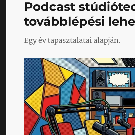
Podcast stúdióte
továbblépési leh
Egy év tapasztalatai alapján.