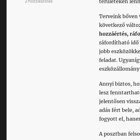
Podcast
területeken lenn
2 hozzászólás
stúdiótechnika
és
Terveink bőven 
továbblépési
következő válto
lehetőségek
hozzáértés, ráfo
című
bejegyzéshez
ráfordítható idő
jobb eszközökkel
feladat. Ugyaníg
eszközállomány k
Annyi biztos, h
lesz fenntarthat
jelentősen viss
adás fért bele, 
fogyott el, hane
A posztban fels