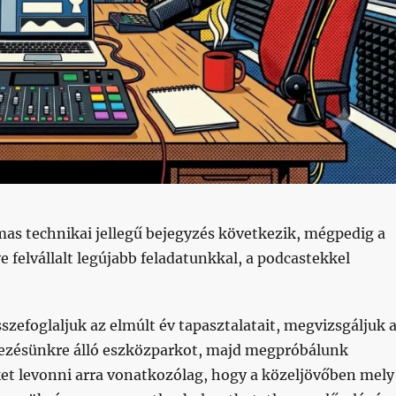
mas technikai jellegű bejegyzés következik, mégpedig a
e felvállalt legújabb feladatunkkal, a podcastekkel
sszefoglaljuk az elmúlt év tapasztalatait, megvizsgáljuk 
kezésünkre álló eszközparkot, majd megpróbálunk
et levonni arra vonatkozólag, hogy a közeljövőben mely