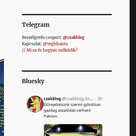
Telegram
Beszélgetős csoport:
@csakblog
Kapcsolat:
@veghhanta
//
Mi ez és hogyan működik?
Bluesky