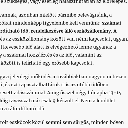
e szükséges, vagy esetleg halaszthatatlan az előrelépés.
vannak, azonban mielőtt bármibe belevágnánk, a
zókat mindenképp figyelembe kell vennünk:
szakmai
rdítható idő, rendelkezésre álló eszközállomány.
A
 és az eszközállomány között van némi kapcsolat, ugyan
 kevesebb idő alatt is elvégezhető lenne ugyanaz a
y a szakmai hozzáértés és az idő, valamint az
özött is felírható egy erősebb kapcsolat.
ogy a jelenlegi működés a továbbiakban nagyon nehezen
ó, és ezt tapasztalhattátok ti is az utóbbi időben
zaesett adásszámmal. Amíg ősszel négy hónapba 13-14
addig tavasszal már csak 9 készült el. Nem a lendület
m a ráfordítható idő.
orolt eszközök közül
semmi sem sürgős
, minden bőven