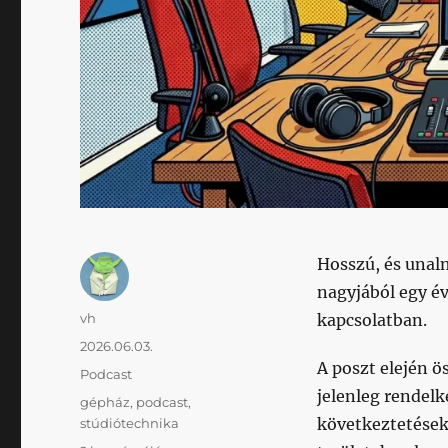
Hosszú, és unal
nagyjából egy év
Szerző
vh
kapcsolatban.
Közzétéve
2026.06.03.
A poszt elején ö
Kategória
Podcast
jelenleg rendel
Címke
gépház
,
podcast
,
következtetések
stúdiótechnika