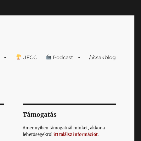
UFCC
Podcast
/r/csakblog
Támogatás
Amennyiben támogatnál minket, akkor a
lehetőségekről
itt találsz információt
.