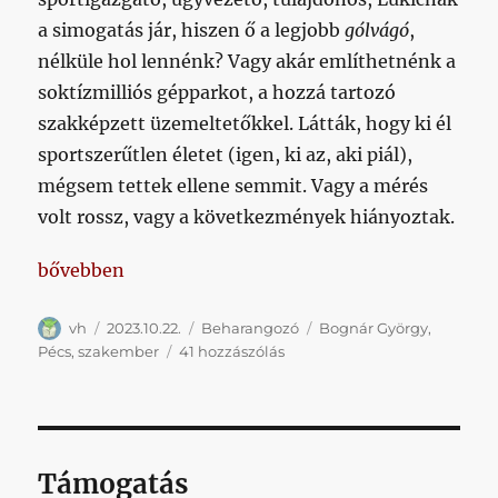
a simogatás jár, hiszen ő a legjobb
gólvágó
,
nélküle hol lennénk? Vagy akár említhetnénk a
soktízmilliós gépparkot, a hozzá tartozó
szakképzett üzemeltetőkkel. Látták, hogy ki él
sportszerűtlen életet (igen, ki az, aki piál),
mégsem tettek ellene semmit. Vagy a mérés
volt rossz, vagy a következmények hiányoztak.
„Utólag kicsit sajnálom, hogy egy ilyen remek témá
bővebben
Szerző
Közzétéve
Kategória
Címke
vh
2023.10.22.
Beharangozó
Bognár György
,
Utólag
Pécs
,
szakember
41 hozzászólás
kicsit
sajnálom,
hogy
egy
ilyen
Támogatás
remek