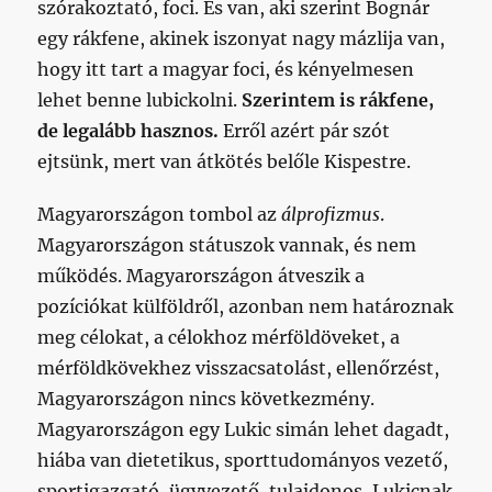
szórakoztató, foci. És van, aki szerint Bognár
egy rákfene, akinek iszonyat nagy mázlija van,
hogy itt tart a magyar foci, és kényelmesen
lehet benne lubickolni.
Szerintem is rákfene,
de legalább hasznos.
Erről azért pár szót
ejtsünk, mert van átkötés belőle Kispestre.
Magyarországon tombol az
álprofizmus
.
Magyarországon státuszok vannak, és nem
működés. Magyarországon átveszik a
pozíciókat külföldről, azonban nem határoznak
meg célokat, a célokhoz mérföldöveket, a
mérföldkövekhez visszacsatolást, ellenőrzést,
Magyarországon nincs következmény.
Magyarországon egy Lukic simán lehet dagadt,
hiába van dietetikus, sporttudományos vezető,
sportigazgató, ügyvezető, tulajdonos, Lukicnak