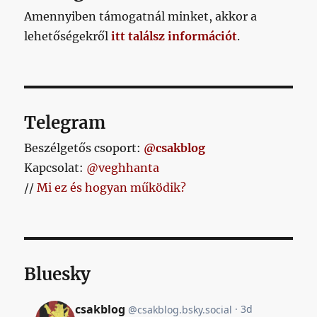
témát
Amennyiben támogatnál minket, akkor a
pattintok
lehetőségekről
itt találsz információt
.
el
a
pécsi
beharangozóra
című
bejegyzéshez
Telegram
Beszélgetős csoport:
@csakblog
Kapcsolat:
@veghhanta
//
Mi ez és hogyan működik?
Bluesky