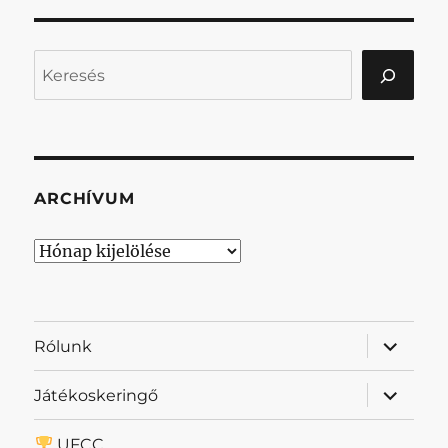
Keresés
ARCHÍVUM
Archívum
almenü
Rólunk
szétnyit
almenü
Játékoskeringő
szétnyit
UFCC