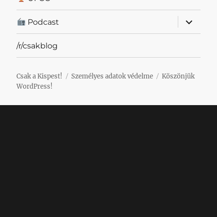
almenü
Podcast
szétnyit
/r/csakblog
Csak a Kispest!
Személyes adatok védelme
Köszönjük
WordPress!