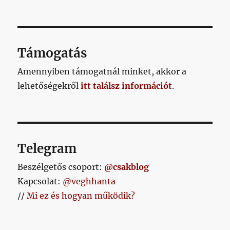
NEM,
SOHA!!!
című
bejegyzéshez
Támogatás
Amennyiben támogatnál minket, akkor a
lehetőségekről
itt találsz információt
.
Telegram
Beszélgetős csoport:
@csakblog
Kapcsolat:
@veghhanta
//
Mi ez és hogyan működik?