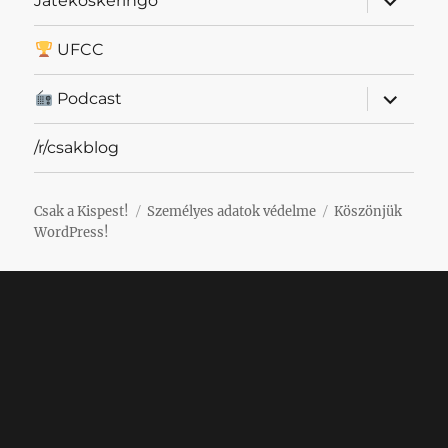
Játékoskeringő
szétnyit
UFCC
almenü
Podcast
szétnyit
/r/csakblog
Csak a Kispest!
Személyes adatok védelme
Köszönjük
WordPress!