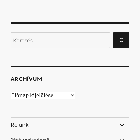
Keresés
ARCHÍVUM
Archívum
almenü
Rólunk
szétnyit
almenü