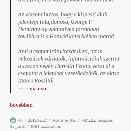
Az viszont biztos, hogy a kispesti klub
jelenlegi tulajdonosa, George F.
Hemingway valamilyen formában
továbbra is a Honvéd kötelékében marad.
Ami a csapat irányítását illeti, ott is
változások várhatók, információink szerint
a szezon végén Horváth Ferenc veszi át a
csapatot a jelenlegi vezetőedzőtől, az olasz
Marco Rossitól.
– via
nso
„NEM, NEM, SOHA!!!”
bővebben
Szerző
Közzétéve
Kategória
Címke
vh
2015.05.27.
Kommentár
FIDESZ
,
picsába
,
NEM,
Szijjártó
106 hozzászólás