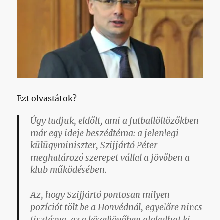
Ezt olvastátok?
Úgy tudjuk, eldőlt, ami a futballöltözőkben
már egy ideje beszédtéma: a jelenlegi
külügyminiszter, Szijjártó Péter
meghatározó szerepet vállal a jövőben a
klub működésében.
Az, hogy Szijjártó pontosan milyen
pozíciót tölt be a Honvédnál, egyelőre nincs
tisztázva, ez a közeljövőben alakulhat ki.