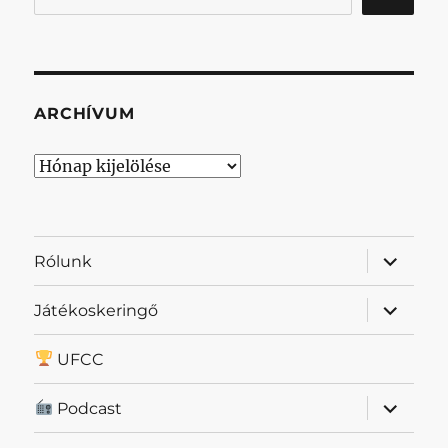
ARCHÍVUM
Archívum
almenü
Rólunk
szétnyit
almenü
Játékoskeringő
szétnyit
UFCC
almenü
Podcast
szétnyit