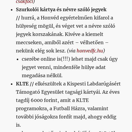
csakfoci
)
Szurkolói kártya és névre szóló jegyek
//
hurrá, a Honvéd egyértelműen kifarol a
hülyeség mögül, és véget vet a névre szóló
jegyek korszakának. Kivéve a kiemelt
meccseken, amiből azért – vélhetően –
nekünk elég sok lesz.
(via
honvedfc.hu
)
cserébe online is(!!!) lehet majd csak úgy
jegyet venni, mindenféle hülye adat
megadása nélkül.
KLTE //
elkészültek a Kispesti Labdarúgásért
Támogató Egyesület tagsági kártyái. Az éves
tagdíj 6000 forint, amit a KLTE
programokra, a Futball Házra, valamint
további jóságokra fordít majd, ahogy eddig
is.