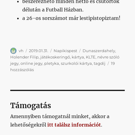
beszerezhető minden hétfő és csütörtök
délután a Futball Házban.
a 26-os sorszámot már lestipistopiztam!
Szerző
Közzétéve
Kategória
Címke
vh
2019.01.31.
Napikispest
Dunaszerdahely
,
Holender Filip
,
játékoskeringő
,
kártya
,
KLTE
,
névre szóló
jegy
,
online jegy
,
pletyka
,
szurkolói kártya
,
tagdíj
19
Napikispest
hozzászólás
2019.01.31.
című
bejegyzéshez
Támogatás
Amennyiben támogatnál minket, akkor a
lehetőségekről
itt találsz információt
.