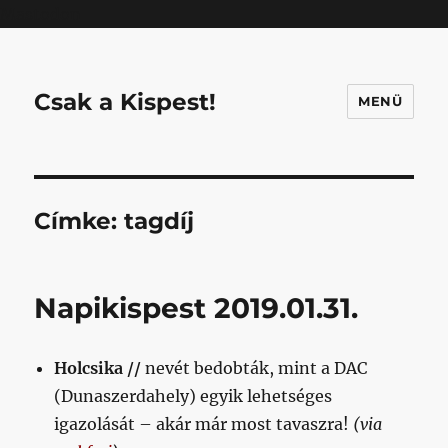
Mastodon
Csak a Kispest!
MENÜ
Címke:
tagdíj
Napikispest 2019.01.31.
Holcsika //
nevét bedobták, mint a DAC
(Dunaszerdahely) egyik lehetséges
igazolását – akár már most tavaszra!
(via