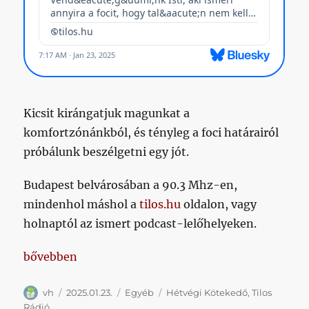
Kicsit kirángatjuk magunkat a
komfortzónánkból, és tényleg a foci határairól
próbálunk beszélgetni egy jót.
Budapest belvárosában a 90.3 Mhz-en,
mindenhol máshol a
tilos.hu
oldalon, vagy
holnaptól az ismert podcast-lelőhelyeken.
„[műsorajánló] Hétvégi Kötekedő”
bővebben
Szerző
Közzétéve
Kategória
Címke
vh
2025.01.23.
Egyéb
Hétvégi Kötekedő
,
Tilos
Rádió