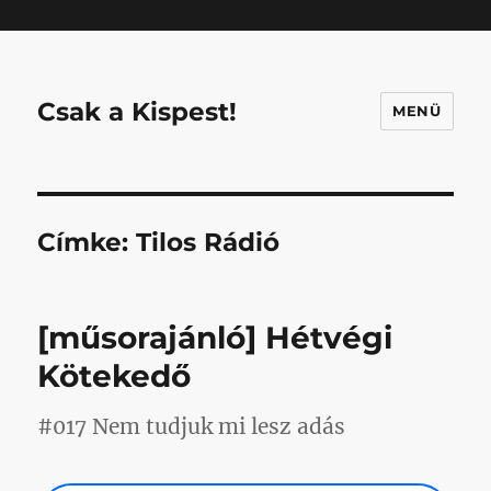
Mastodon
Csak a Kispest!
MENÜ
Címke:
Tilos Rádió
[műsorajánló] Hétvégi
Kötekedő
#017 Nem tudjuk mi lesz adás