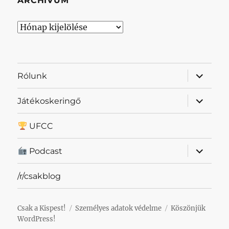
ARCHÍVUM
Archívum
almenü
Rólunk
szétnyit
almenü
Játékoskeringő
szétnyit
UFCC
almenü
Podcast
szétnyit
/r/csakblog
Csak a Kispest!
Személyes adatok védelme
Köszönjük
WordPress!