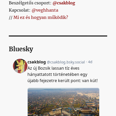
Beszélgetős csoport:
@csakblog
Kapcsolat:
@veghhanta
//
Mi ez és hogyan működik?
Bluesky