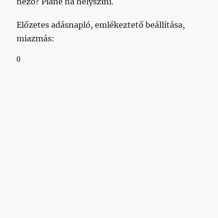
néző? Pláne ha helyszíni.
Előzetes adásnapló, emlékeztető beállítása,
miazmás: