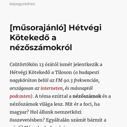
//
bejegyzéshez
Hétvégi
Kötekedő
[műsorajánló] Hétvégi
Kötekedő a
nézőszámokról
Csütörtökön 13 órától ismét jelentkezik a
Hétvégi Kötekedő a Tiloson
(a budapesti
nagykörúton belül az FM 90.3 frekvencián,
országosan az
interneten
, és másnaptól
podcasten
)
. A téma ezúttal a
nézőszámok
és a
nézőszámok világa lesz. Mit ér a foci, ha
magyar? Hol állunk nemzetközi
összevetésben? Egyáltalán számít bármit a