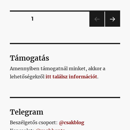
Bejegyzések
OLDAL
1
KÖV
lapozása
ETKE
ZŐ
OLD
AL
Támogatás
Amennyiben támogatnál minket, akkor a
lehetőségekről
itt találsz információt
.
Telegram
Beszélgetős csoport:
@csakblog