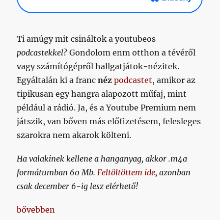
Ti amúgy mit csináltok a youtubeos
podcastekkel
? Gondolom enm otthon a tévéről
vagy számítógépről hallgatjátok-nézitek.
Egyáltalán ki a franc
néz
podcastet
, amikor az
tipikusan egy hangra alapozott műfaj, mint
például a rádió. Ja, és a Youtube Premium nem
játszik, van bőven más előfizetésem, felesleges
szarokra nem akarok költeni.
Ha valakinek kellene a hanganyag, akkor .m4a
formátumban 60 Mb.
Feltöltöttem ide
, azonban
csak december 6-ig lesz elérhető!
„Napikispest 2024/12/03”
bővebben