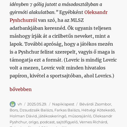
idényben 7 gólig jutott a másodosztályban a
gyirmóti alakulatban.”
Egyébként
Oleksandr
Pyshchurról
van szó, ha az MLSZ
adatbankjában keresnéd. Ők ugyanis teljesen
máshogy írják át a cirilbetűs neveket, mint a
lapok. További apróság, hogy a játékos mezén
is a Pyshchur felirat szerepelt, vagyis ő maga is
támogatja ezt a formát. (Lovric is mindig Lovric
volt a mezen, Lovric volt minden hivatalos
papíron, kivétel a sportsajtóban, ahol Lovrics.)
„Játékoskeringő, műsorajánló, minőségi újságírás”
bővebben
Szerző
Közzétéve
Kategória
Címke
vh
2025.05.29.
Napikispest
Bévárdi Zsombor
,
Bors
,
Dzsudzsák Balázs
,
Farkas Balázs
,
Hétvégi Kötekedő
,
Holman Dávid
,
játékoskeringő
,
műsorajánló
,
Oleksandr
Pyshchur
,
origo
,
podcast
,
sajtófigyelő
,
Vernes Richárd
,