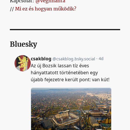
Kapcsolat:
@veghhanta
//
Mi ez és hogyan működik?
Bluesky