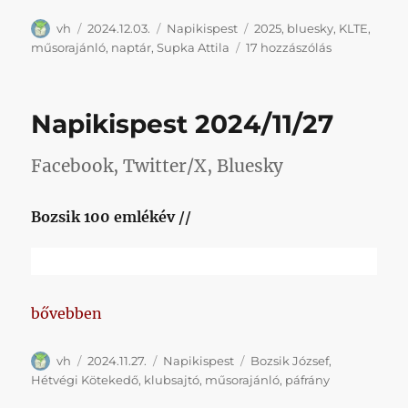
Szerző
Közzétéve
Kategória
Címke
vh
2024.12.03.
Napikispest
2025
,
bluesky
,
KLTE
,
Napikispest
műsorajánló
,
naptár
,
Supka Attila
17 hozzászólás
2024/12/03
című
bejegyzéshe
Napikispest 2024/11/27
Facebook, Twitter/X, Bluesky
Bozsik 100 emlékév //
„Napikispest 2024/11/27”
bővebben
Szerző
Közzétéve
Kategória
Címke
vh
2024.11.27.
Napikispest
Bozsik József
,
Hétvégi Kötekedő
,
klubsajtó
,
műsorajánló
,
páfrány