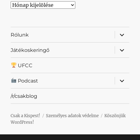
Archívum
almenü
Rólunk
szétnyit
almenü
Játékoskeringő
szétnyit
UFCC
almenü
Podcast
szétnyit
/r/csakblog
Csak a Kispest!
Személyes adatok védelme
Köszönjük
WordPress!