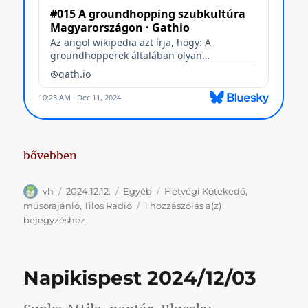
„Műsorajánló // Hétvégi Kötekedő”
bővebben
Szerző
Közzétéve
Kategória
Címke
vh
2024.12.12.
Egyéb
Hétvégi Kötekedő
,
Műsorajánló
műsorajánló
,
Tilos Rádió
1 hozzászólás a(z)
//
bejegyzéshez
Hétvégi
Kötekedő
Napikispest 2024/12/03