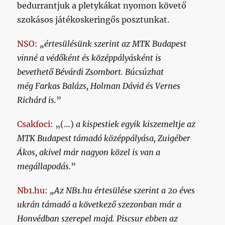
bedurrantjuk a pletykákat nyomon követő
szokásos játékoskeringős posztunkat.
NSO
:
„értesülésünk szerint az MTK Budapest
vinné a védőként és középpályásként is
bevethető Bévárdi Zsombort. Búcsúzhat
még Farkas Balázs, Holman Dávid és Vernes
Richárd is.
”
Csakfoci
: „(…)
a kispestiek egyik kiszemeltje az
MTK Budapest támadó középpályása, Zuigéber
Ákos, akivel már nagyon közel is van a
megállapodás.
”
Nb1.hu
:
„Az NB1.hu értesülése szerint a 20 éves
ukrán támadó a következő szezonban már a
Honvédban szerepel majd. Piscsur ebben az