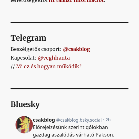
lehetőségekről
itt találsz információt
.
Telegram
Beszélgetős csoport:
@csakblog
Kapcsolat:
@veghhanta
//
Mi ez és hogyan működik?
Bluesky