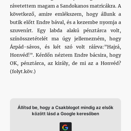
rávetettem magam a Sandokanos matricákra. A
következő, amire emlékszem, hogy állunk a
butik előtt Endre bával, és a kezembe nyomja a
szuvenírt. Egy labda alakú pénztárca volt,
színösszetételét ma úgy jellemezném, hogy
Árpád-sávos, és két szó volt ráírva:”Hajrá,
Honvéd!”. Kérdőn néztem Endre bácsira, hogy
OK, pénztárca, az király, de mi az a Honvéd?
(folyt.köv.)
Állítsd be, hogy a Csakblogot mindig az elsők
között lásd a Google keresőben