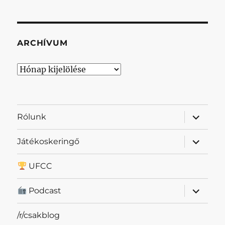
ARCHÍVUM
Archívum
almenü
Rólunk
szétnyit
almenü
Játékoskeringő
szétnyit
UFCC
almenü
Podcast
szétnyit
/r/csakblog