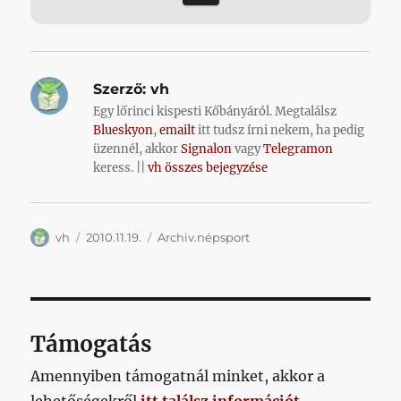
Szerző:
vh
Egy lőrinci kispesti Kőbányáról. Megtalálsz
Blueskyon
,
emailt
itt tudsz írni nekem, ha pedig
üzennél, akkor
Signalon
vagy
Telegramon
keress. ||
vh összes bejegyzése
Szerző
Közzétéve
Kategória
vh
2010.11.19.
Archiv.népsport
Támogatás
Amennyiben támogatnál minket, akkor a