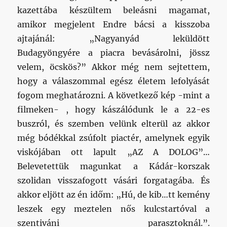
kazettába készültem beleásni magamat,
amikor megjelent Endre bácsi a kisszoba
ajtajánál: „Nagyanyád leküldött
Budagyöngyére a piacra bevásárolni, jössz
velem, öcskös?” Akkor még nem sejtettem,
hogy a válaszommal egész életem lefolyását
fogom meghatározni. A következő kép -mint a
filmeken- , hogy kászálódunk le a 22-es
buszról, és szemben velünk elterül az akkor
még bódékkal zsúfolt piactér, amelynek egyik
viskójában ott lapult „AZ A DOLOG”…
Belevetettük magunkat a Kádár-korszak
szolidan visszafogott vásári forgatagába. És
akkor eljött az én időm: „Hú, de kib…tt kemény
leszek egy meztelen nős kulcstartóval a
szentiváni parasztoknál.”.