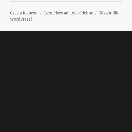
Csak a Kispest!
Személyes adatok védelme
Köszönjük
WordPress!