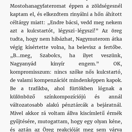
Mostohanagyfateromat éppen a zöldségesnél
kaptam el, és elkezdtem rinyálni a hőn áhított
céltárgy miatt: „Endre bácsi, vedd meg nekem
azt a kulcstartót, légyszi-légyszi!” Az öreg
tudta, hogy nem hibázhat, Nagymuterom átka
végig kísértette volna, ha belevisz a fertőbe.
„B…meg, Szabolcs, ha ilyet veszünk,
Nagyanyád kinyír engem.” OK,
kompromisszum: nincs szőke nős kulcstartó,
de valami kompenzációt mindenképpen kapok.
Be a trafikba, ahol fürtökben lógnak a
különböző színkompozíciójú és annál
változatosabb alakú pénztárcák a bejáratnál.
Mivel akkor rá voltam állva kiscímletű érmék
gyűjtésére, mutogattam, hogy egy olyan kéne,
és aztán az Öreg reakcióját meg sem várva