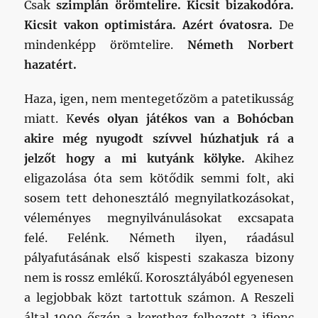
Csak
szimplán örömtelire. Kicsit bizakodóra.
Kicsit vakon optimistára. Azért óvatosra.
De
mindenképp örömtelire.
Németh Norbert
hazatért.
Haza, igen, nem mentegetőzöm a patetikusság
miatt. K
evés olyan játékos van a Bohócban
akire még nyugodt szívvel húzhatjuk rá a
jelzőt hogy a mi kutyánk kölyke.
Akihez
eligazolása óta sem kötődik semmi folt, aki
sosem tett dehonesztáló megnyilatkozásokat,
véleményes megnyilvánulásokat excsapata
felé. Felénk. Németh ilyen, ráadásul
pályafutásának első kispesti szakasza bizony
nem is rossz emlékű. Korosztályából egyenesen
a legjobbak közt tartottuk számon. A Reszeli
által 1999 őszén a kerethez felhozott 3 ifjonc