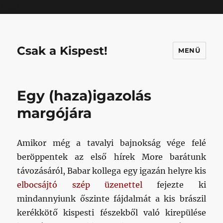
Mastodon
Csak a Kispest!
MENÜ
Egy (haza)igazolás
margójára
Amikor még a tavalyi bajnokság vége felé
beröppentek az első hírek More barátunk
távozásáról, Babar kollega egy igazán helyre kis
elbocsájtó szép üzenettel
fejezte ki
mindannyiunk őszinte fájdalmát a kis brászil
kerékkötő kispesti fészekből való kirepülése