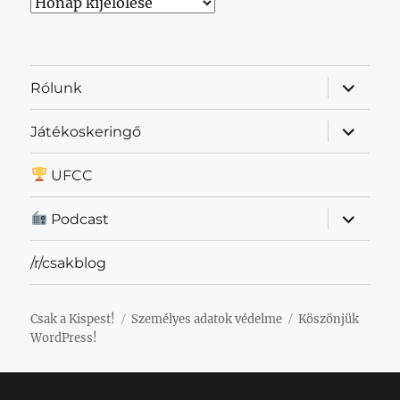
Archívum
almenü
Rólunk
szétnyit
almenü
Játékoskeringő
szétnyit
UFCC
almenü
Podcast
szétnyit
/r/csakblog
Csak a Kispest!
Személyes adatok védelme
Köszönjük
WordPress!