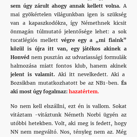
sem úgy zárult ahogy annak kellett volna.
A
mai gyökértelen világunkban igen is szükség
van a kapaszkodókra, így Némethnek kicsit
önmagán túlmutató jelentősége lehet: a sok
tucatlégiós mellett
végre egy a „mi fiaink”
közül is újra itt van, egy játékos akinek a
Honvéd
nem pusztán az udvariassági formulák
halmozása miatt fontos klub, hanem akinek
jelent is valamit.
Aki itt nevelkedett. Aki a
Bozsikban mutatkozhatott be az NB1-ben.
És
aki most úgy fogalmaz:
hazatértem.
No nem kell elszállni, ezt én is vallom. Sokat
vitáztam -vitáztunk Németh Norbi ügyén az
utóbbi hetekben. Volt, aki meg is fedett, hogy
NN nem megváltó. Nos, tényleg nem az. Még