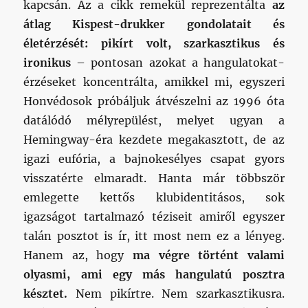
kapcsán. Az a cikk remekül reprezentálta
az
átlag Kispest-drukker gondolatait és
életérzését: pikírt volt, szarkasztikus és
ironikus
– pontosan azokat a hangulatokat-
érzéseket koncentrálta, amikkel mi, egyszeri
Honvédosok próbáljuk átvészelni az 1996 óta
datálódó mélyrepülést, melyet ugyan a
Hemingway-éra kezdete megakasztott, de az
igazi eufória, a bajnokesélyes csapat gyors
visszatérte elmaradt. Hanta már többször
emlegette kettős klubidentitásos, sok
igazságot tartalmazó téziseit amiről egyszer
talán posztot is ír, itt most nem ez a lényeg.
Hanem az, hogy
ma végre történt valami
olyasmi, ami egy más hangulatú posztra
késztet.
Nem pikírtre. Nem szarkasztikusra.