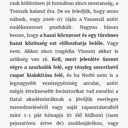
csak különösen jó formában sincs mostanság, a
Tomszk kaland óta. De ne feledjük, hogy anno
nálunk, vagy 2006-07 táján a Vasasnál azért
emlékezeteset produkált. Nagyon bízom
benne, hogy
a hazai környezet és egy türelmes
hazai közönség ezt előhozhatja belőle.
Vagy
nem. Akkor sincs tragédia. Viszont akkor is
szükség van rá.
Kell, mert jelenléte üzenet
végre a szurkolók felé,
egy tényleg szerethető
csapat kialakítása felé,
és ha Norbi nem is a
legnagyobb vezéregyéniség arculat, azért
mégis értelmesebb focisztorikat tud mesélni a
fiatal akadémistáknak a jövőjük esetleges
menedzseléséről vagy saját tapasztalataiból
mint 1-1 pár hónapja itt élő külhoni (nem
pejoratíven értve de) zsoldosjátékos, vagy