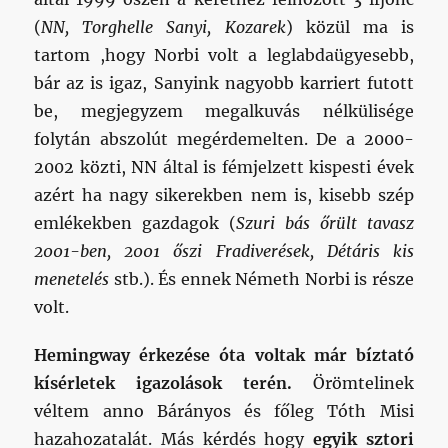
(
NN, Torghelle Sanyi, Kozarek
) közül ma is
tartom ,hogy Norbi volt a leglabdaügyesebb,
bár az is igaz, Sanyink nagyobb karriert futott
be, megjegyzem megalkuvás nélkülisége
folytán abszolút megérdemelten. De a 2000-
2002 közti, NN által is fémjelzett kispesti évek
azért ha nagy sikerekben nem is, kisebb szép
emlékekben gazdagok (
Szuri bás őrült tavasz
2001-ben, 2001 őszi Fradiverések, Détáris kis
menetelés
stb.). És ennek Németh Norbi is része
volt.
Hemingway érkezése óta voltak már bíztató
kísérletek igazolások terén.
Örömtelinek
véltem anno Bárányos és főleg Tóth Misi
hazahozatalát. Más kérdés hogy
egyik sztori