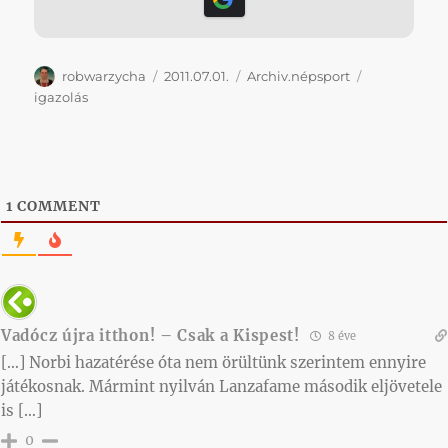
Szerző
Közzétéve
Kategória
Címke
robwarzycha
2011.07.01.
Archiv.népsport
igazolás
1
COMMENT
Vadócz újra itthon! – Csak a Kispest!
8 éve
[…] Norbi hazatérése óta nem örültünk szerintem ennyire
játékosnak. Mármint nyilván Lanzafame második eljövetele
is […]
0