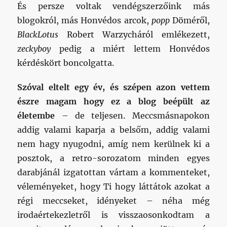
És persze voltak vendégszerzőink más
blogokról, más Honvédos arcok,
popp
Döméről,
BlackLotus
Robert Warzycháról emlékezett,
zeckyboy
pedig a miért lettem Honvédos
kérdéskört boncolgatta.
Szóval eltelt egy év, és szépen azon vettem
észre magam hogy ez a blog beépült az
életembe
– de teljesen. Meccsmásnapokon
addig valami kaparja a belsőm, addig valami
nem hagy nyugodni, amíg nem kerülnek ki a
posztok, a retro-sorozatom minden egyes
darabjánál izgatottan vártam a kommenteket,
véleményeket, hogy Ti hogy láttátok azokat a
régi meccseket, idényeket – néha még
irodaértekezletről is visszaosonkodtam a