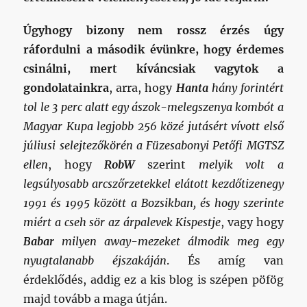
Úgyhogy bizony nem rossz érzés úgy
ráfordulni a második évünkre, hogy érdemes
csinálni, mert kíváncsiak vagytok a
gondolatainkra
, arra, hogy
Hanta
hány forintért
tol le 3 perc alatt egy ászok-melegszenya kombót a
Magyar Kupa legjobb 256 közé jutásért vívott első
júliusi selejtezőkörén a Füzesabonyi Petőfi MGTSZ
ellen
, hogy
RobW
szerint
melyik volt a
legsúlyosabb arcszőrzetekkel elátott kezdőtizenegy
1991 és 1995 között a Bozsikban, és hogy szerinte
miért a cseh sör az árpalevek Kispestje
, vagy hogy
Babar
milyen away-mezeket álmodik meg egy
nyugtalanabb éjszakáján
. És amíg van
érdeklődés, addig ez a kis blog is szépen pöfög
majd tovább a maga útján.