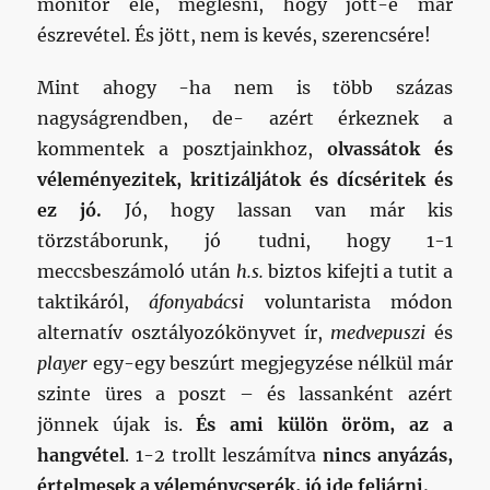
monitor elé, meglesni, hogy jött-e már
észrevétel. És jött, nem is kevés, szerencsére!
Mint ahogy -ha nem is több százas
nagyságrendben, de- azért érkeznek a
kommentek a posztjainkhoz,
olvassátok és
véleményezitek, kritizáljátok és dícséritek és
ez jó.
Jó, hogy lassan van már kis
törzstáborunk, jó tudni, hogy 1-1
meccsbeszámoló után
h.s.
biztos kifejti a tutit a
taktikáról,
áfonyabácsi
voluntarista módon
alternatív osztályozókönyvet ír,
medvepuszi
és
player
egy-egy beszúrt megjegyzése nélkül már
szinte üres a poszt – és lassanként azért
jönnek újak is.
És ami külön öröm, az a
hangvétel
. 1-2 trollt leszámítva
nincs anyázás,
értelmesek a véleménycserék, jó ide feljárni.