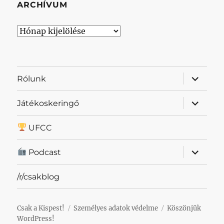
ARCHÍVUM
Archívum
almenü
Rólunk
szétnyit
almenü
Játékoskeringő
szétnyit
UFCC
almenü
Podcast
szétnyit
/r/csakblog
Csak a Kispest!
Személyes adatok védelme
Köszönjük
WordPress!