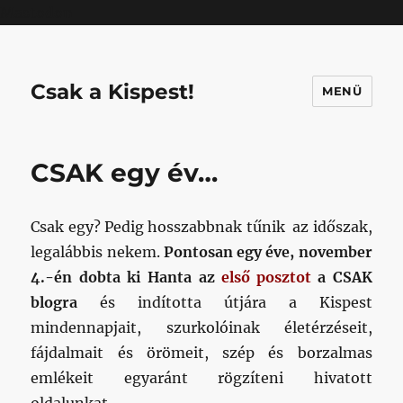
Mastodon
Csak a Kispest!
MENÜ
CSAK egy év…
Csak egy? Pedig hosszabbnak tűnik az időszak,
legalábbis nekem.
Pontosan egy éve, november
4.-én dobta ki Hanta az
első posztot
a CSAK
blogra
és indította útjára a Kispest
mindennapjait, szurkolóinak életérzéseit,
fájdalmait és örömeit, szép és borzalmas
emlékeit egyaránt rögzíteni hivatott