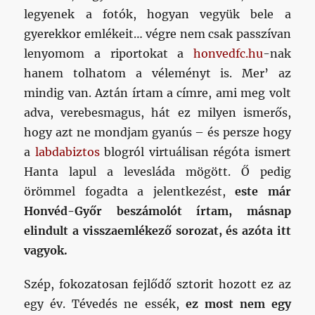
legyenek a fotók, hogyan vegyük bele a
gyerekkor emlékeit… végre nem csak passzívan
lenyomom a riportokat a
honvedfc.hu
-nak
hanem tolhatom a véleményt is. Mer’ az
mindig van. Aztán írtam a címre, ami meg volt
adva, verebesmagus, hát ez milyen ismerős,
hogy azt ne mondjam gyanús – és persze hogy
a
labdabiztos
blogról virtuálisan régóta ismert
Hanta lapul a levesláda mögött. Ő pedig
örömmel fogadta a jelentkezést,
este már
Honvéd-Győr beszámolót írtam, másnap
elindult a visszaemlékező sorozat, és azóta itt
vagyok.
Szép, fokozatosan fejlődő sztorit hozott ez az
egy év. Tévedés ne essék,
ez most nem egy