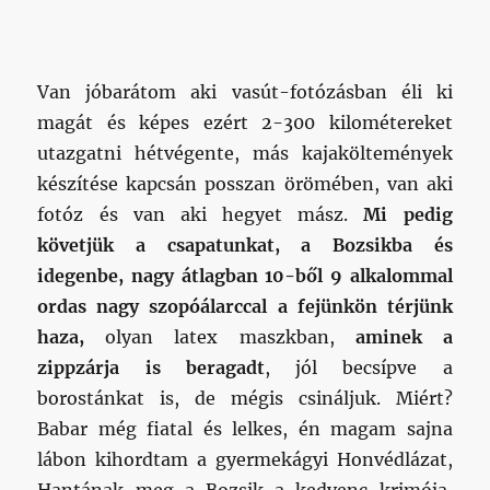
Van jóbarátom aki vasút-fotózásban éli ki
magát és képes ezért 2-300 kilométereket
utazgatni hétvégente, más kajaköltemények
készítése kapcsán posszan örömében, van aki
fotóz és van aki hegyet mász.
Mi pedig
követjük a csapatunkat, a Bozsikba és
idegenbe, nagy átlagban 10-ből 9 alkalommal
ordas nagy szopóálarccal a fejünkön térjünk
haza,
olyan latex maszkban,
aminek a
zippzárja is beragadt
, jól becsípve a
borostánkat is, de mégis csináljuk. Miért?
Babar még fiatal és lelkes, én magam sajna
lábon kihordtam a gyermekágyi Honvédlázat,