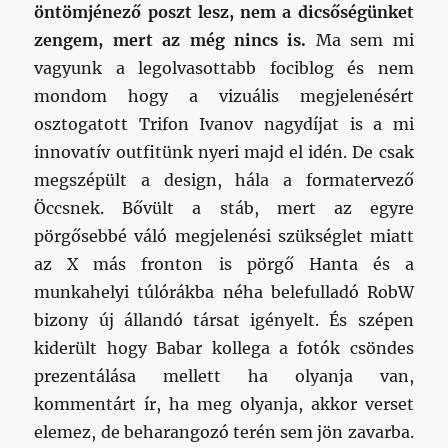
öntömjénező poszt lesz, nem a dicsőségünket
zengem, mert az még nincs is.
Ma sem mi
vagyunk a legolvasottabb fociblog és nem
mondom hogy a vizuális megjelenésért
osztogatott Trifon Ivanov nagydíjat is a mi
innovatív outfitünk nyeri majd el idén. De csak
megszépült a design, hála a formatervező
Öccsnek. Bővült a stáb, mert az egyre
pörgősebbé váló megjelenési szükséglet miatt
az X más fronton is pörgő Hanta és a
munkahelyi túlórákba néha belefulladó RobW
bizony új állandó társat igényelt. És szépen
kiderült hogy Babar kollega a fotók csöndes
prezentálása mellett ha olyanja van,
kommentárt ír, ha meg olyanja, akkor verset
elemez, de beharangozó terén sem jön zavarba.