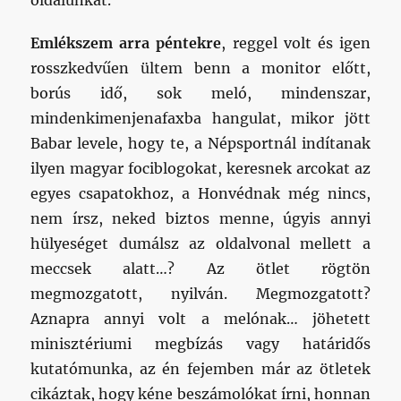
oldalunkat.
Emlékszem arra péntekre
, reggel volt és igen
rosszkedvűen ültem benn a monitor előtt,
borús idő, sok meló, mindenszar,
mindenkimenjenafaxba hangulat, mikor jött
Babar levele, hogy te, a Népsportnál indítanak
ilyen magyar fociblogokat, keresnek arcokat az
egyes csapatokhoz, a Honvédnak még nincs,
nem írsz, neked biztos menne, úgyis annyi
hülyeséget dumálsz az oldalvonal mellett a
meccsek alatt…? Az ötlet rögtön
megmozgatott, nyilván. Megmozgatott?
Aznapra annyi volt a melónak… jöhetett
minisztériumi megbízás vagy határidős
kutatómunka, az én fejemben már az ötletek
cikáztak, hogy kéne beszámolókat írni, honnan