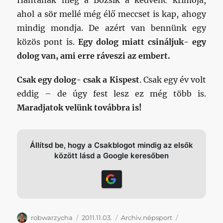
Hantának meg a Bozsik a kedvenc krimója,
ahol a sör mellé még élő meccset is kap, ahogy
mindig mondja. De azért van bennünk egy
közös pont is.
Egy dolog miatt csináljuk- egy
dolog van, ami erre ráveszi az embert.
Csak egy dolog- csak a Kispest
. Csak egy év volt
eddig – de úgy fest lesz ez még több is.
Maradjatok velünk továbbra is!
Állítsd be, hogy a Csakblogot mindig az elsők
között lásd a Google keresőben
Szerző
Közzétéve
Kategória
Címke
robwarzycha
2011.11.03.
Archiv.népsport