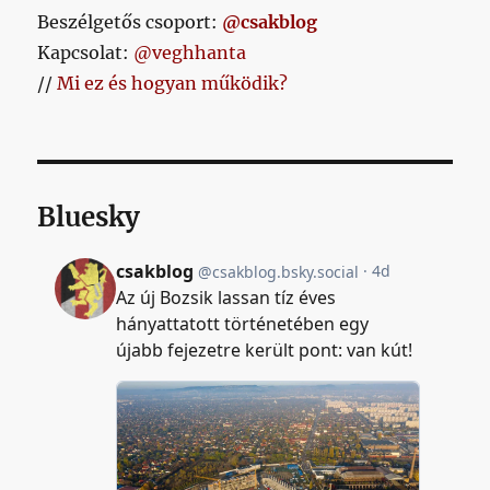
Beszélgetős csoport:
@csakblog
Kapcsolat:
@veghhanta
//
Mi ez és hogyan működik?
Bluesky