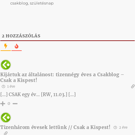
csakblog
,
születésnap
2
HOZZÁSZÓLÁS
Kijártuk az általánost: tizennégy éves a Csakblog –
Csak a Kispest!
1 éve
[…] CSAK egy év… [RW, 11.03.] […]
0
Tizenhárom évesek lettünk // Csak a Kispest!
2 éve