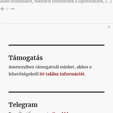
alázó mozdulatot, Hantával tomboltunk a sajtóteraszon, […]
0
Támogatás
Amennyiben támogatnál minket, akkor a
lehetőségekről
itt találsz információt
.
Telegram