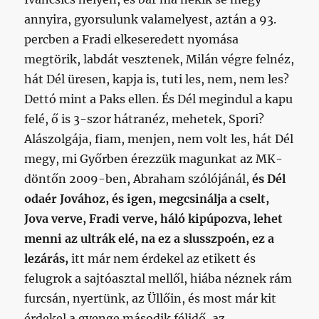
annyira, gyorsulunk valamelyest, aztán a 93.
percben a Fradi elkeseredett nyomása
megtörik, labdát vesztenek, Milán végre felnéz,
hát Dél üresen, kapja is, tuti les, nem, nem les?
Dettó mint a Paks ellen. És Dél megindul a kapu
felé, ő is 3-szor hátranéz, mehetek, Spori?
Alászolgája, fiam, menjen, nem volt les, hát Dél
megy, mi Győrben érezzük magunkat az MK-
döntőn 2009-ben, Abraham szólójánál,
és Dél
odaér Jovához, és igen, megcsinálja a cselt,
Jova verve, Fradi verve, háló kipúpozva, lehet
menni az ultrák elé, na ez a slusszpoén, ez a
lezárás,
itt már nem érdekel az etikett és
felugrok a sajtóasztal mellől, hiába néznek rám
furcsán, nyertünk, az Üllőin, és most már kit
érdekel a gyenge második félidő, az