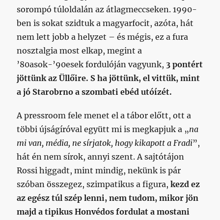
sorompó túloldalán az átlagmeccseken. 1990-
ben is sokat szidtuk a magyarfocit, azóta, hát
nem lett jobb a helyzet – és mégis, ez a fura
nosztalgia most elkap, megint a
’80asok-’90esek fordulóján vagyunk,
3 pontért
jöttünk az Üllőire. S ha jöttünk, el vittük, mint
a jó Starobrno a szombati ebéd utóízét.
A pressroom fele menet el a tábor előtt, ott a
többi újságíróval együtt mi is megkapjuk a „
na
mi van, média, ne sírjatok, hogy kikapott a Fradi
”,
hát én nem sírok, annyi szent. A sajtótájon
Rossi higgadt, mint mindig, nekünk is pár
szóban összegez, szimpatikus a figura,
kezd ez
az egész túl szép lenni, nem tudom, mikor jön
majd a tipikus Honvédos fordulat a mostani