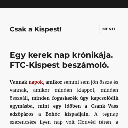
Mastodon
Csak a Kispest!
MENÜ
Egy kerek nap krónikája.
FTC-Kispest beszámoló.
Vannak
napok
, amikor
semmi sem jön össze és
vannak, amikor minden klappol, minden
összeáll,
minden fogaskerék úgy kapcsolódik
egymásba, mint egy időben a Csank-Vass
edzőpáros a Bohóc kispadjain
. A tegnap
szerencsére ilyen nap volt Honvéd téren, a