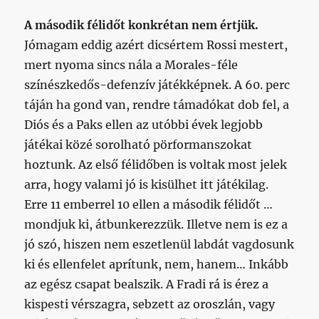
A második félidőt konkrétan nem értjük.
Jómagam eddig azért dicsértem Rossi mestert,
mert nyoma sincs nála a Morales-féle
színészkedős-defenzív játékképnek. A 60. perc
táján ha gond van, rendre támadókat dob fel, a
Diós és a Paks ellen az utóbbi évek legjobb
játékai közé sorolható pörformanszokat
hoztunk. Az első félidőben is voltak most jelek
arra, hogy valami jó is kisülhet itt játékilag.
Erre 11 emberrel 10 ellen a második félidőt …
mondjuk ki, átbunkerezzük. Illetve nem is ez a
jó szó, hiszen nem eszetlenül labdát vagdosunk
ki és ellenfelet aprítunk, nem, hanem… Inkább
az egész csapat bealszik. A Fradi rá is érez a
kispesti vérszagra, sebzett az oroszlán, vagy