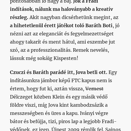
pontosabban lő nagy a baj.
Jók a Fradi
indítások, nálunk ma haloványabb a kreatív
részleg.
Akit nagyban dicsérhetünk megint, az
a hihetetlenül érett játékot toló Baráth Boti
, jó
nézni azt az eleganciát és fegyelmezettséget
ahogy takarít és ment hátul, ami eszembe jut
szó, az a professzionalitás. Remek nevelés,
lássuk még sokáig Kispesten!
Czuczi és Baráth parádé itt, Jova betli ott.
Egy
indításunkra jámbor képű FTC kapus nem is
értem, hogy fut ki, aztán vissza,
Vernest
Délczeget közben Klein és egy másik védő
földre viszi, míg Jova kint kambodzsázik a
messzeségben és üres a kapu. Iványi végre
bátor és befújja, tizi, piros lap a legjobb Fradi-
védőnek, ez igen. Újpest 2009 rémlik fel. Sajnos