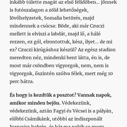
inkább túlette magát az első félidőben… jönnek
is futószalagon a zöld lehetőségek,
lövőhelyzetek, Somalia betörés, majd
mindennek a csúcsa: Böde, aki már Czuczi
mellett is elviszi a labdát, majd lő, a háló
rezzen, ez gól, elrontottuk, kész, ilyet… de mi
ez? Czuczi kirúgáshoz készül? Az egész stadion
meredten néz, mindenki bent látta, én is, de
most már csöndben vigyorgok, nem, nem is
vigyorgok, őszintén szólva félek, mert még 10
perc hátra.
És hogy is kezdtük a posztot? Vannak napok,
amikor minden bejön.
Védekezünk,
védekezünk, aztán Fagyi és Vécsei is a pályán,
előbbi Csámikánk, utóbbi az indiszponált
Ivancsics helyén, és bár ma nekik se megy