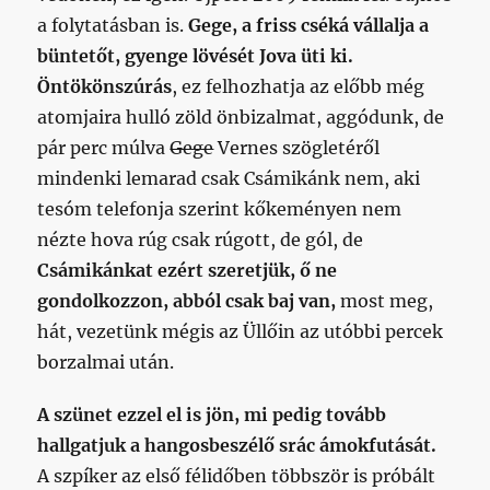
a folytatásban is.
Gege, a friss cséká vállalja a
büntetőt, gyenge lövését Jova üti ki.
Öntökönszúrás
, ez felhozhatja az előbb még
atomjaira hulló zöld önbizalmat, aggódunk, de
pár perc múlva
Gege
Vernes szögletéről
mindenki lemarad csak Csámikánk nem, aki
tesóm telefonja szerint kőkeményen nem
nézte hova rúg csak rúgott, de gól, de
Csámikánkat ezért szeretjük, ő ne
gondolkozzon, abból csak baj van,
most meg,
hát, vezetünk mégis az Üllőin az utóbbi percek
borzalmai után.
A szünet ezzel el is jön, mi pedig tovább
hallgatjuk a hangosbeszélő srác ámokfutását.
A szpíker az első félidőben többször is próbált