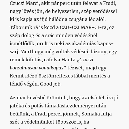
Czuczi Marci, akit pár perc után felavat a Fradi,
nagy lövés jön, de helyezetlen, szép vetődéssel
ki is kapja az ifjú hálóőr a zsugát a léc alól.
Táborunk rá is kezd a CZU-CZI MAR-CI-ra, ez
szép dolog és a srác minden védésénél
ismétlődik, örült is neki az akadémiás kapus-
sarj. Merthogy még voltak védései, bizony, egy
remek kifutás, cáfolva Hanta „
Czuczi
borzalmasan vonalkapus
” tézisét, majd egy
Kemit idéző ösztönreflexes lábbal mentés a
félidő végén. Good job.
Az már kevésbé örömteli, hogy az első fél óra jó
játéka és pofás támadáskezdeményei után
beülünk, a Fradi percei jönnek, Somalia futja
szét a védelmünket többször is, ha