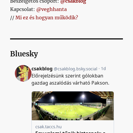
Beszélgetős csoport:
@csakblog
Kapcsolat:
@veghhanta
//
Mi ez és hogyan működik?
Bluesky