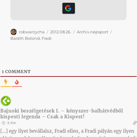
Szerző
Közzétéve
Kategória
Címke
robwarzycha
2012.08.26.
Archiv.népsport
Baráth Botond
,
Fradi
1
COMMENT
Bajnoki beszélgetések I. – kényszer-balhátvédből
kispesti legenda – Csak a Kispest!
8 éve
[…] egy ilyet bevállalsz, Fradi ellen, a Fradi pályán egy ilyen