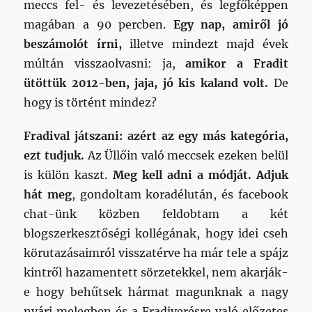
meccs fel- és levezetésében, és legfőképpen
magában a 90 percben.
Egy nap, amiről jó
beszámolót írni,
illetve mindezt majd évek
múltán visszaolvasni: ja,
amikor a Fradit
ütöttük 2012-ben, jaja, jó kis kaland volt.
De
hogy is történt mindez?
Fradival játszani: azért az egy más kategória,
ezt tudjuk.
Az Üllőin való meccsek ezeken belül
is külön kaszt.
Meg kell adni a módját. Adjuk
hát meg
, gondoltam koradélután, és facebook
chat-ünk közben feldobtam a két
blogszerkesztőségi kollégának, hogy idei cseh
körutazásaimról visszatérve ha már tele a spájz
kintről hazamentett sörzetekkel, nem akarják-
e hogy behűtsek hármat magunknak a nagy
nyári melegben és a Fradiverésre való előzetes