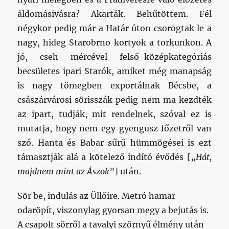
áldomásivásra? Akarták. Behűtöttem. Fél
négykor pedig már a Határ úton csorogtak le a
nagy, hideg Starobrno kortyok a torkunkon. A
jó, cseh mércével felső-középkategóriás
becsületes ipari Starók, amiket még manapság
is nagy tömegben exportálnak Bécsbe, a
császárvárosi sörisszák pedig nem ma kezdték
az ipart, tudják, mit rendelnek, szóval ez is
mutatja, hogy nem egy gyengusz főzetről van
szó. Hanta és Babar sűrű hümmögései is ezt
támasztják alá a kötelező indító évődés [„
Hát,
majdnem mint az Ászok
”] után.
Sör be, indulás az Üllőire. Metró hamar
odaröpít, viszonylag gyorsan megy a bejutás is.
A csapolt sörről a tavalyi szörnyű élmény után