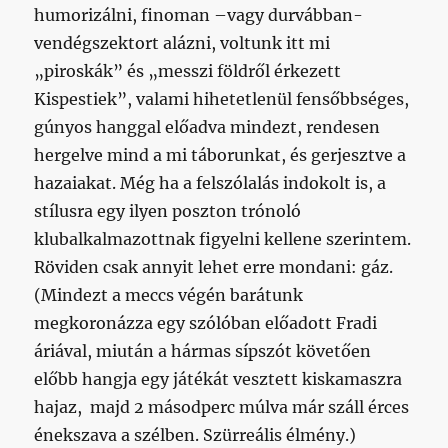
humorizálni, finoman –vagy durvábban-
vendégszektort alázni, voltunk itt mi
„piroskák” és „messzi földről érkezett
Kispestiek”, valami hihetetlenül fensőbbséges,
gúnyos hanggal előadva mindezt, rendesen
hergelve mind a mi táborunkat, és gerjesztve a
hazaiakat. Még ha a felszólalás indokolt is, a
stílusra egy ilyen poszton trónoló
klubalkalmazottnak figyelni kellene szerintem.
Röviden csak annyit lehet erre mondani: gáz.
(Mindezt a meccs végén barátunk
megkoronázza egy szólóban előadott Fradi
áriával, miután a hármas sípszót követően
előbb hangja egy játékát vesztett kiskamaszra
hajaz, majd 2 másodperc múlva már száll érces
énekszava a szélben. Szürreális élmény.)