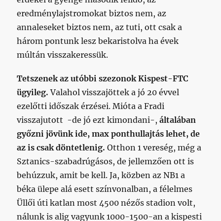
eredménylajstromokat biztos nem, az
annaleseket biztos nem, az tuti, ott csak a
három pontunk lesz bekaristolva ha évek
múltán visszakeressük.
Tetszenek az utóbbi szezonok Kispest-FTC
ügyileg.
Valahol visszajöttek a jó 20 évvel
ezelőtti időszak érzései. Mióta a Fradi
visszajutott -de jó ezt kimondani-,
általában
győzni jövünk ide, max ponthullajtás lehet, de
az is csak döntetlenig.
Otthon 1 vereség, még a
Sztanics-szabadrúgásos, de jellemzően ott is
behúzzuk, amit be kell. Ja, közben az NB1 a
béka ülepe alá esett színvonalban, a félelmes
Üllői úti katlan most 4500 nézős stadion volt,
nálunk is alig vagyunk 1000-1500-an a kispesti