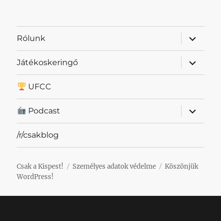
almenü
Rólunk
szétnyit
almenü
Játékoskeringő
szétnyit
UFCC
almenü
Podcast
szétnyit
/r/csakblog
Csak a Kispest!
Személyes adatok védelme
Köszönjük
WordPress!