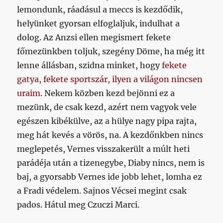
lemondunk, ráadásul a meccs is kezdődik,
helyünket gyorsan elfoglaljuk, indulhat a
dolog. Az Anzsi ellen megismert fekete
főmezünkben toljuk, szegény Döme, ha még itt
lenne állásban, szidna minket, hogy
fekete
gatya, fekete sportszár, ilyen a világon nincsen
uraim
. Nekem közben kezd bejönni ez a
mezünk, de csak kezd, azért nem vagyok vele
egészen kibékülve, az a hülye nagy pipa rajta,
meg hát kevés a vörös, na. A kezdőnkben nincs
meglepetés, Vernes visszakerült a múlt heti
parádéja után a tizenegybe, Diaby nincs, nem is
baj, a gyorsabb Vernes ide jobb lehet, lomha ez
a Fradi védelem. Sajnos Vécsei megint csak
pados. Hátul meg Czuczi Marci.