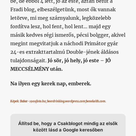
be, de ebből 4 lett, jó az este, aztán befut a
Fradi blog, elbeszélgetünk, most ők vannak
letörve, mi meg szárnyalunk, legközelebb
fordítva lesz, hol fent, hol lent… majd egy
másik kedves régi ismerős, pécsi bolgger, akivel
megint megvitatjuk a náchodi Primátor gyár
24-es extrakttartalmú Double-jének áldásos
tulajdonságait.
Jó sör, jó hely, jó este – JÓ
MECCSÉLMÉNY után.
Na ilyen egy kerek nap, emberek.
Képek: Babar-1909foto.hu; beerdrinking.wordpress.com;benekeith.com.
Állítsd be, hogy a Csakblogot mindig az elsők
között lásd a Google keresőben