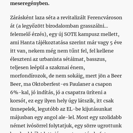
meseregényben.
Zárásként laza séta a revitalizált Ferencvároson
át (a legyőzött birodalomban grasszálni…
felemelő érzés), egy új SOTE kampusz mellett,
ami Hanta tájékoztatása szerint már vagy 5 éve
itt van, nekem még nem tűnt fel, fel kellene
éleszteni az urbanista sétáimat, basszus,
teljesen leépül a szakmai énem,
morfondírozok, de nem sokáig, mert jön a Beer
Beer, ma Oktoberfest-es Paulaner a csapon
6%-kal, jó indítás, jó a csapatra üríteni a
korsót, ez egy ilyen hely úgy látszik, itt csak
ünnepelek, legutóbb az EL-be kijutásunkat
májusban egy angol ale-lel. Most egy szolidabb
német ivósörrel folytatjuk, egy sörre ugrottunk