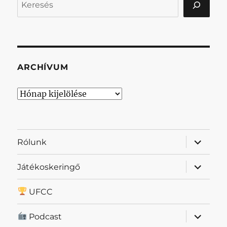
ARCHÍVUM
Archívum
almenü
Rólunk
szétnyit
almenü
Játékoskeringő
szétnyit
UFCC
almenü
Podcast
szétnyit