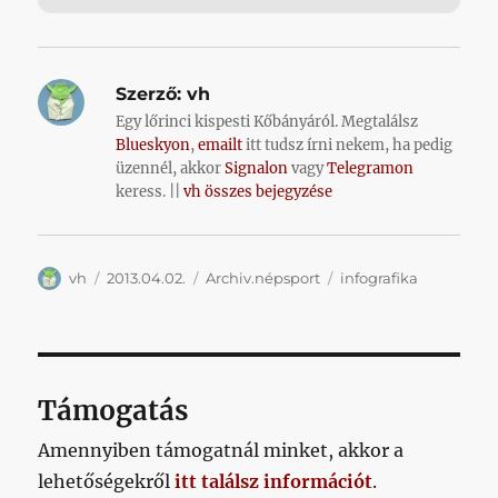
Szerző:
vh
Egy lőrinci kispesti Kőbányáról. Megtalálsz
Blueskyon
,
emailt
itt tudsz írni nekem, ha pedig
üzennél, akkor
Signalon
vagy
Telegramon
keress. ||
vh összes bejegyzése
Szerző
Közzétéve
Kategória
Címke
vh
2013.04.02.
Archiv.népsport
infografika
Támogatás
Amennyiben támogatnál minket, akkor a
lehetőségekről
itt találsz információt
.