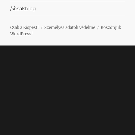
/r/csakblog
Csak a Kispest!
Személyes adatok védelme
Köszönjük
WordPress!