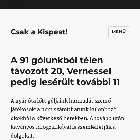
Mastodon
Csak a Kispest!
MENÜ
A 91 gólunkból télen
távozott 20, Vernessel
pedig lesérült további 11
A nyár óta lőtt góljaink harmadát szerző
játékosokra nem számíthatunk különböző
okokból a következő hetekben. A tovább után
látványos infografikával is szemléltetjük a
dolgokat.