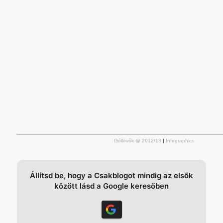
Góllövők @ 2012/13
|
Infographics
Állítsd be, hogy a Csakblogot mindig az elsők
között lásd a Google keresőben