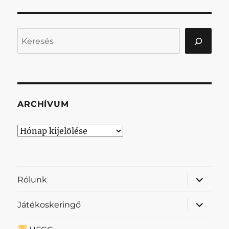
Keresés
ARCHÍVUM
Archívum
almenü
Rólunk
szétnyit
almenü
Játékoskeringő
szétnyit