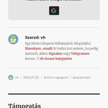
Szerző:
vh
Egy lőrinci kispesti Kőbányáról. Megtalálsz
Blueskyon
,
emailt
itt tudsz írni nekem, ha pedig
üzennél, akkor
Signalon
vagy
Telegramon
keress. ||
vh összes bejegyzése
Szerző
Közzétéve
Kategória
Címke
vh
2013.07.23.
Archiv.népsport
beszámoló
Támogatás