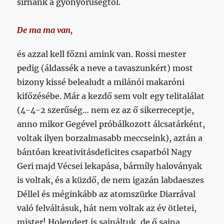
sírnánk a gyönyörűségtől.
De ma ma van
,
és azzal kell főzni amink van. Rossi mester
pedig (áldassék a neve a tavaszunkért) most
bizony kissé belealudt a milánói makaróni
kifőzésébe. Már a kezdő sem volt egy telitalálat
(4-4-2 szerűség… nem ez az ő sikerreceptje,
anno mikor Gegével próbálkozott álcsatárként,
voltak ilyen borzalmasabb meccseink), aztán a
bántóan kreativitásdeficites csapatból Nagy
Geri majd Vécsei lekapása, bármíly haloványak
is voltak, és a küzdő, de nem igazán labdaeszes
Déllel és méginkább az atomszürke Diarrával
való felváltásuk, hát nem voltak az év ötletei,
mister! Holendert is sajnáltuk, de ő sajna