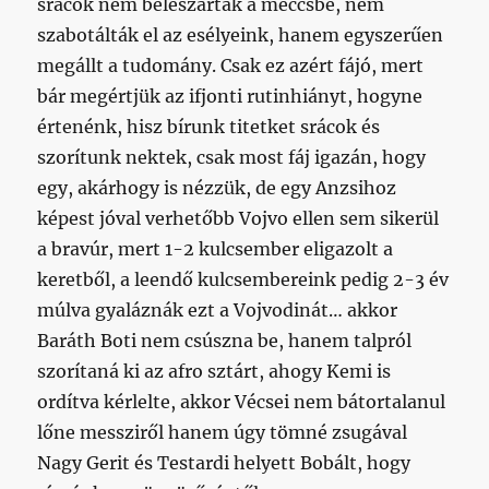
srácok nem beleszartak a meccsbe, nem
szabotálták el az esélyeink, hanem egyszerűen
megállt a tudomány. Csak ez azért fájó, mert
bár megértjük az ifjonti rutinhiányt, hogyne
értenénk, hisz bírunk titetket srácok és
szorítunk nektek, csak most fáj igazán, hogy
egy, akárhogy is nézzük, de egy Anzsihoz
képest jóval verhetőbb Vojvo ellen sem sikerül
a bravúr, mert 1-2 kulcsember eligazolt a
keretből, a leendő kulcsembereink pedig 2-3 év
múlva gyaláznák ezt a Vojvodinát… akkor
Baráth Boti nem csúszna be, hanem talpról
szorítaná ki az afro sztárt, ahogy Kemi is
ordítva kérlelte, akkor Vécsei nem bátortalanul
lőne messziről hanem úgy tömné zsugával
Nagy Gerit és Testardi helyett Bobált, hogy