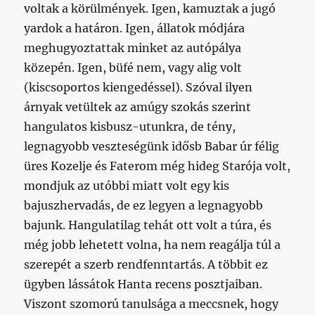
voltak a körülmények. Igen, kamuztak a jugó
yardok a határon. Igen, állatok módjára
meghugyoztattak minket az autópálya
közepén. Igen, büfé nem, vagy alig volt
(kiscsoportos kiengedéssel). Szóval ilyen
árnyak vetültek az amúgy szokás szerint
hangulatos kisbusz-utunkra, de tény,
legnagyobb veszteségünk idősb Babar úr félig
üres Kozelje és Faterom még hideg Starója volt,
mondjuk az utóbbi miatt volt egy kis
bajuszhervadás, de ez legyen a legnagyobb
bajunk. Hangulatilag tehát ott volt a túra, és
még jobb lehetett volna, ha nem reagálja túl a
szerepét a szerb rendfenntartás. A többit ez
ügyben lássátok Hanta recens posztjaiban.
Viszont szomorú tanulsága a meccsnek, hogy