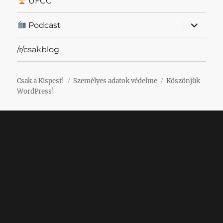
UFCC
almenü
Podcast
szétnyit
/r/csakblog
Csak a Kispest!
Személyes adatok védelme
Köszönjük
WordPress!