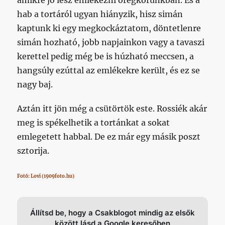
amikre jó lesz emlékezni öregkorunkban. És a
hab a tortáról ugyan hiányzik, hisz simán
kaptunk ki egy megkockáztatom, döntetlenre
simán hozható, jobb napjainkon vagy a tavaszi
kerettel pedig még be is húzható meccsen, a
hangsúly ezúttal az emlékekre került, és ez se
nagy baj.
Aztán itt jön még a csütörtök este. Rossiék akár
meg is spékelhetik a tortánkat a sokat
emlegetett habbal. De ez már egy másik poszt
sztorija.
Fotó: Lovi (1909foto.hu)
Állítsd be, hogy a Csakblogot mindig az elsők
között lásd a Google keresőben