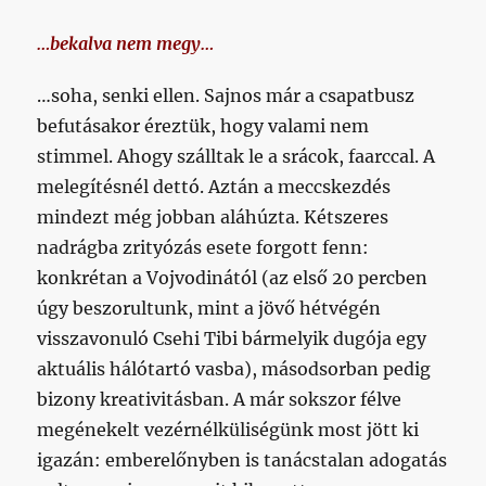
…bekalva nem megy…
…soha, senki ellen. Sajnos már a csapatbusz
befutásakor éreztük, hogy valami nem
stimmel. Ahogy szálltak le a srácok, faarccal. A
melegítésnél dettó. Aztán a meccskezdés
mindezt még jobban aláhúzta. Kétszeres
nadrágba zrityózás esete forgott fenn:
konkrétan a Vojvodinától (az első 20 percben
úgy beszorultunk, mint a jövő hétvégén
visszavonuló Csehi Tibi bármelyik dugója egy
aktuális hálótartó vasba), másodsorban pedig
bizony kreativitásban. A már sokszor félve
megénekelt vezérnélküliségünk most jött ki
igazán: emberelőnyben is tanácstalan adogatás