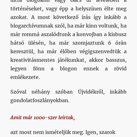
ultra blogokon vagy Gács úr levelében a
történéseket, vagy épp a helyszínen élte meg
azokat. A most következő írás így inkább a
blogarchívumnak szól, ha már kinn voltunk, ha
már rommá aszalódtunk a konvojban a kisbusz
hátsó ülésén, ha már szomjaztunk 6 órán
keresztül, ha már élőben végigszenvedtük a
kreativitásmentes játékunkat, akkor basszus,
legyen fönn a blogon ennek a rövid
emlékezete.
Szóval néhány szóban Újvidékről, inkább
gondolatfoszlányokban.
Amit már 1000-szer leírtak,
azt most nem ismételjük meg. Igen, szarok