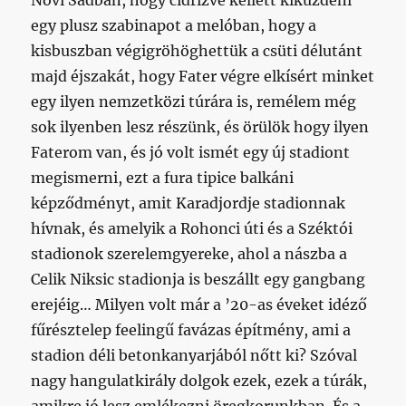
Novi Sadban, hogy cidrizve kellett kiküzdeni
egy plusz szabinapot a melóban, hogy a
kisbuszban végigröhöghettük a csüti délutánt
majd éjszakát, hogy Fater végre elkísért minket
egy ilyen nemzetközi túrára is, remélem még
sok ilyenben lesz részünk, és örülök hogy ilyen
Faterom van, és jó volt ismét egy új stadiont
megismerni, ezt a fura tipice balkáni
képződményt, amit Karadjordje stadionnak
hívnak, és amelyik a Rohonci úti és a Széktói
stadionok szerelemgyereke, ahol a nászba a
Celik Niksic stadionja is beszállt egy gangbang
erejéig… Milyen volt már a ’20-as éveket idéző
fűrésztelep feelingű favázas építmény, ami a
stadion déli betonkanyarjából nőtt ki? Szóval
nagy hangulatkirály dolgok ezek, ezek a túrák,