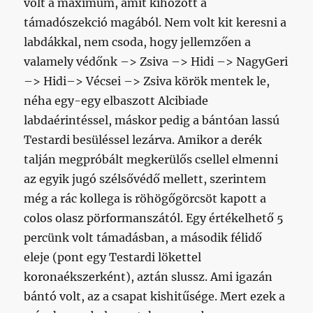
volt a maximum, amit kihozott a
támadószekció magából. Nem volt kit keresni a
labdákkal, nem csoda, hogy jellemzően a
valamely védőnk –> Zsiva –> Hidi –> NagyGeri
–> Hidi–> Vécsei –> Zsiva körök mentek le,
néha egy-egy elbaszott Alcibiade
labdaérintéssel, máskor pedig a bántóan lassú
Testardi besüléssel lezárva. Amikor a derék
talján megpróbált megkerülős csellel elmenni
az egyik jugó szélsővédő mellett, szerintem
még a rác kollega is röhögőgörcsöt kapott a
colos olasz pörformanszától. Egy értékelhető 5
percünk volt támadásban, a második félidő
eleje (pont egy Testardi lökettel
koronaékszerként), aztán slussz. Ami igazán
bántó volt, az a csapat kishitűsége. Mert ezek a