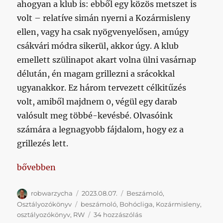
ahogyan a klub is: ebből egy közös metszet is
volt – relatíve simán nyerni a Kozármisleny
ellen, vagy ha csak nyögvenyelősen, amúgy
csákvári módra sikerül, akkor úgy. A klub
emellett szülinapot akart volna ülni vasárnap
délután, én magam grillezni a srácokkal
ugyanakkor. Ez három tervezett célkitűzés
volt, amiből majdnem 0, végül egy darab
valósult meg többé-kevésbé. Olvasóink
számára a legnagyobb fájdalom, hogy ez a
grillezés lett.
„Megingó tervek?”
bővebben
Szerző
Közzétéve
Kategória
robwarzycha
2023.08.07.
Beszámoló
,
Címke
Osztályozókönyv
beszámoló
,
Bohócliga
,
Kozármisleny
,
Megingó
osztályozókönyv
,
RW
34 hozzászólás