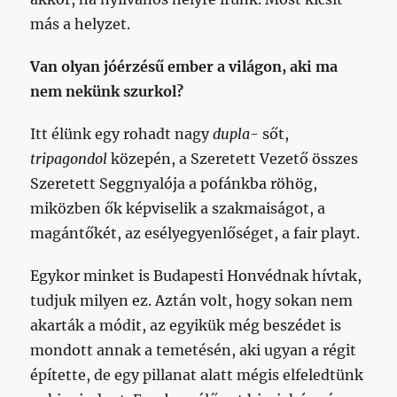
más a helyzet.
Van olyan jóérzésű ember a világon, aki ma
nem nekünk szurkol?
Itt élünk egy rohadt nagy
dupla-
sőt,
tripagondol
közepén, a Szeretett Vezető összes
Szeretett Seggnyalója a pofánkba röhög,
miközben ők képviselik a szakmaiságot, a
magántőkét, az esélyegyenlőséget, a fair playt.
Egykor minket is Budapesti Honvédnak hívtak,
tudjuk milyen ez. Aztán volt, hogy sokan nem
akarták a módit, az egyikük még beszédet is
mondott annak a temetésén, aki ugyan a régit
építette, de egy pillanat alatt mégis elfeledtünk