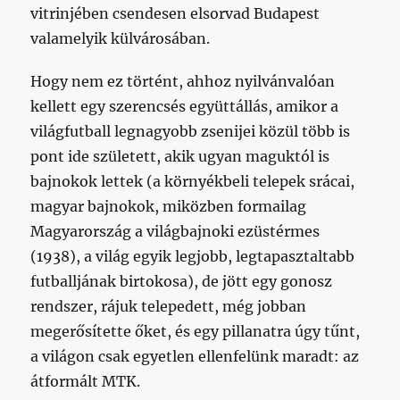
vitrinjében csendesen elsorvad Budapest
valamelyik külvárosában.
Hogy nem ez történt, ahhoz nyilvánvalóan
kellett egy szerencsés együttállás, amikor a
világfutball legnagyobb zsenijei közül több is
pont ide született, akik ugyan maguktól is
bajnokok lettek (a környékbeli telepek srácai,
magyar bajnokok, miközben formailag
Magyarország a világbajnoki ezüstérmes
(1938), a világ egyik legjobb, legtapasztaltabb
futballjának birtokosa), de jött egy gonosz
rendszer, rájuk telepedett, még jobban
megerősítette őket, és egy pillanatra úgy tűnt,
a világon csak egyetlen ellenfelünk maradt: az
átformált MTK.