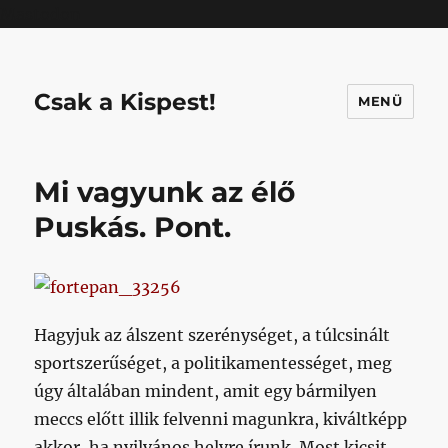
Mastodon
Csak a Kispest!
MENÜ
Mi vagyunk az élő
Puskás. Pont.
Hagyjuk az álszent szerénységet, a túlcsinált
sportszerűséget, a politikamentességet, meg
úgy általában mindent, amit egy bármilyen
meccs előtt illik felvenni magunkra, kiváltképp
akkor, ha nyilvános helyre írunk. Most kicsit