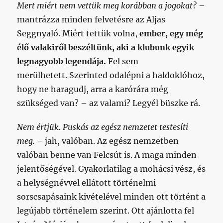
Mert miért nem vettük meg korábban a jogokat?
–
mantrázza minden felvetésre az Aljas
Seggnyaló. Miért tettük volna,
ember, egy még
élő valakiről beszéltünk, aki a klubunk egyik
legnagyobb legendája.
Fel sem
merülhetett. Szerinted odalépni a haldoklóhoz,
hogy ne haragudj, arra a karórára még
szükséged van? – az valami? Legyél büszke rá.
Nem értjük. Puskás az egész nemzetet testesíti
meg. –
jah, valóban. Az egész nemzetben
valóban benne van Felcsút is. A maga minden
jelentőségével. Gyakorlatilag a mohácsi vész, és
a helységnévvel ellátott történelmi
sorscsapásaink kivételével minden ott történt a
legújabb történelem szerint. Ott ajánlotta fel