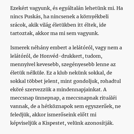
Ezekért vagyunk, és egyáltalán lehetünk mi. Ha
nincs Puskás, ha nincsenek a környékbeli
srácok, akik világ életükben itt éltek, ide
tartoztak, akkor ma mi sem vagyunk.
Ismerek néhány embert a lelátóról, vagy nem a
lelátóról, de Honvéd-drukkert, tudom,
mennyivel kevesebb, szegényesebb lenne az
életük nélküle. Ez a klub nekünk sokkal, de
sokkal többet jelent, mint gondoljuk, rohadtul
eköré szervezzük a mindennapjainkat. A
meccsnap ünnepnap, a meccsnapnak rituáléi
vannak, de a hétköznapok sem egyszerűek, ne
feledjük, akkor ismerőseink előtt mi
képviseljük a Kispestet, velünk azonosítják.