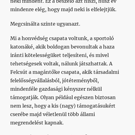
neki mindent. Ez a beszélő azt hiszi, húsz év
mindenre elég, hogy majd neki is elfelejtjük.
Megcsinálta szinte ugyanazt.
Mi a honvédség csapata voltunk, a sportoló
katonáké, akik boldogan bevonultak a haza
iránti kötelességüket teljesíteni, és mivel
tehetségesek voltak, nálunk játszhattak. A
Felcsút a magántőke csapata, akik társadalmi
felelősségvállalásból, jótéteményből,
mindenféle gazdasági kényszer nélkül
támogatják. Olyan például egészen biztosan
nem lesz, hogy a kis (nagy) támogatásukért
cserébe majd véletlenül több állami
megrendelést kapnak.