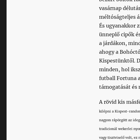
vasárnap délután
méltóságteljes á
És ugyanakkor zi
ünneplő cipők é
a járdákon, min
ahogy a Bohóctól
Kispestünktől. D
minden, hol iks
futball Fortuna 
támogatását és 
A rövid kis másf
kilépni a Kispest-random
nagyon rápörgött az ide
tradicionál wekerlei ny
vagy tisztviselő volt, ez