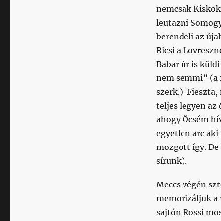
nemcsak Kiskokó
leutazni Somogy
berendeli az úja
Ricsi a Lovreszne
Babar úr is küld
nem semmi” (a fu
szerk.). Fieszta
teljes legyen az
ahogy Öcsém hívj
egyetlen arc aki 
mozgott így. De
sírunk).
Meccs végén szte
memorizáljuk a 
sajtón Rossi mos