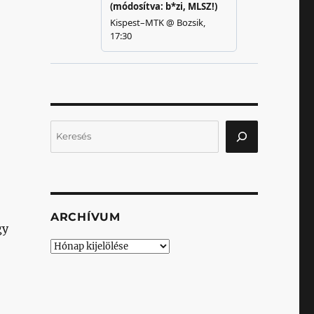
Keresés
ARCHÍVUM
gy
Archívum