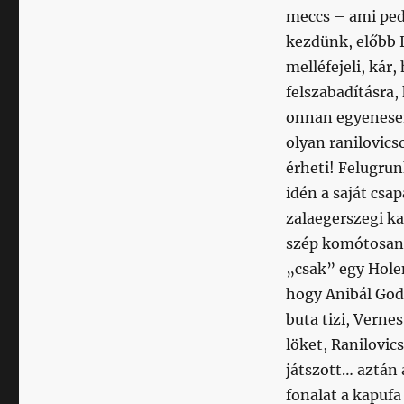
meccs – ami ped
kezdünk, előbb 
melléfejeli, kár
felszabadításra, 
onnan egyenesen 
olyan ranilovics
érheti! Felugrun
idén a saját csap
zalaegerszegi ka
szép komótosan 
„csak” egy Holen
hogy Anibál God
buta tizi, Verne
löket, Ranilovics
játszott… aztán a
fonalat a kapufa