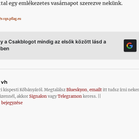
ttal egy emlékezetes vasárnapot szerezve nekünk.
és cqn.pflag.eu
gy a Csakblogot mindig az elsők között lásd a
őben
vh
ci kispesti Kőbányáról. Megtalálsz
Blueskyon
,
emailt
itt tudsz írni neke
üzennél, akkor
Signalon
vagy
Telegramon
keress. ||
 bejegyzése