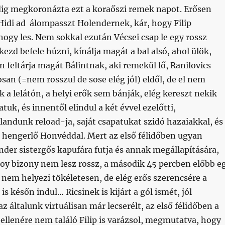
ig megkoronázta ezt a koraőszi remek napot. Erősen
Hidi ad álompasszt Holendernek, kár, hogy Filip
, hogy les. Nem sokkal ezután Vécsei csap le egy rossz
kezd befele húzni, kínálja magát a bal alsó, ahol ülök,
feltárja magát Bálintnak, aki remekül lő, Ranilovics
osan (=nem rosszul de sose elég jól) eldől, de el nem
k a lelátón, a helyi erők sem bánják, elég kereszt nekik
atuk, és innentől elindul a két évvel ezelőtti,
landunk reload-ja, saját csapatukat szidó hazaiakkal, és
hengerlő Honvéddal. Mert az első félidőben ugyan
der sistergős kapufára futja és annak megállapítására,
oy bizony nem lesz rossz, a második 45 percben előbb e
s nem helyezi tökéletesen, de elég erős szerencsére a
 is későn indul… Ricsinek is kijárt a gól ismét, jól
z általunk virtuálisan már lecserélt, az első félidőben a
 ellenére nem találó Filip is varázsol, megmutatva, hogy