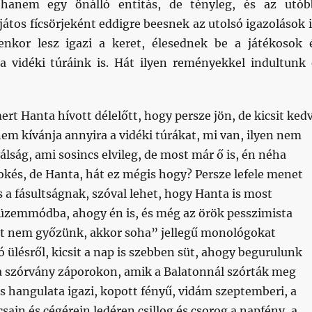
 hanem egy önálló entitás, de tényleg, és az utób
tos fícsörjeként eddigre beesnek az utolsó igazolások i
enkor lesz igazi a keret, élesednek be a játékosok 
a vidéki túráink is. Hát ilyen reményekkel indultunk 
ert Hanta hívott délelőtt, hogy persze jön, de kicsit ked
em kívánja annyira a vidéki túrákat, mi van, ilyen nem
álság, ami sosincs elvileg, de most már ő is, én néha
okés, de Hanta, hát ez mégis hogy? Persze lefele menet
a fásultságnak, szóval lehet, hogy Hanta is most
i üzemmódba, ahogy én is, és még az örök pesszimista
st nem győzünk, akkor soha” jellegű monológokat
ó ülésről, kicsit a nap is szebben süt, ahogy begurulunk
 a szórvány záporokon, amik a Balatonnál szórták meg
s hangulata igazi, kopott fényű, vidám szeptemberi, a
csain és cégérein ledéren csillog és csorog a napfény, a