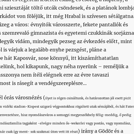
i sziesztáját töltő utcák csöndesek, és a platánok lombj
rkádot von föléjük, itt még Hrabal is szívesen sétálgatn
zeg a város: évnyitók városszerte, fekete pantallók és
s szemrevaló gimnazista és egyetemi czukkinák sorjázn
degyik vidám, mindegyik pezseg az évkezdés előtt, mint
 is várjuk a legalább enyhe pezsgést, pláne a
e hát Kaposvár, sose könnyű, itt kiszámíthatatlan
zelünk, hol kikapunk, nagy néha nyerünk – reméljük a
asszonya nem ítéli elégnek erre az évre tavaszi
most is rásegít a vendégszereplésre…
él órás városnézés (
ilyet is régen csináltunk, és határozottan jól esett picit
 vidéki stadion-Kispest szigorú végpontokhoz rögzített utak sémájából, és hát Fater
genvezetésre, hisz nyomdászváros a somogyi megyeszékhely félig-meddig, ő pedig
omdászfamília tagjaként -elvégre minden ős-wekerlei vagy postás, vagy nyomdász,
) irány a Gödör és a
 már csak így ment- sok szakmai úton vett itt részt