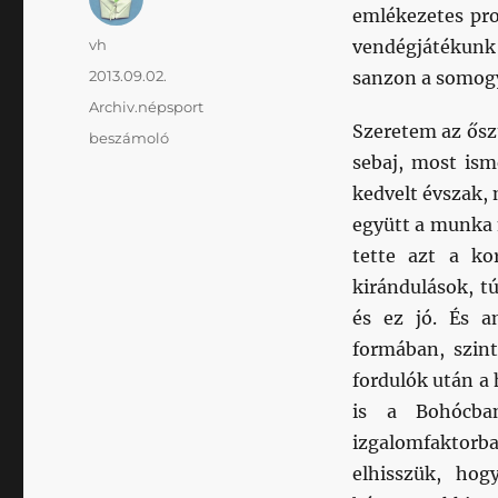
emlékezetes pro
Szerző
vh
vendégjátékunk 
Közzétéve
2013.09.02.
sanzon a somogy
Kategória
Archiv.népsport
Szeretem az ősz
Címke
beszámoló
sebaj, most ism
kedvelt évszak,
együtt a munka 
tette azt a ko
kirándulások, t
és ez jó. És a
formában, szint
fordulók után a
is a Bohócban
izgalomfaktorb
elhisszük, ho