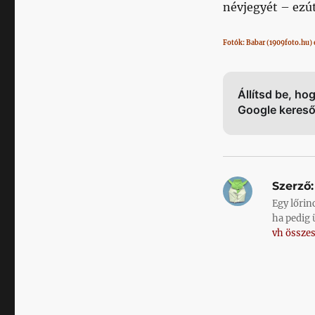
névjegyét – ezú
Fotók: Babar (1909foto.hu) 
Állítsd be, ho
Google keres
Szerző:
Egy lőrin
ha pedig 
vh összes