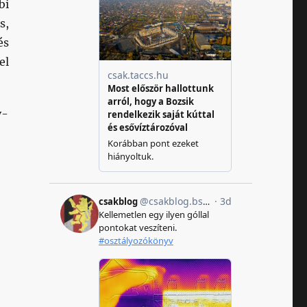
bi
s,
és
el
v-