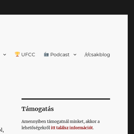
UFCC
Podcast
/r/csakblog
Támogatás
Amennyiben támogatnál minket, akkor a
lehetőségekről
itt találsz információt
.
l,