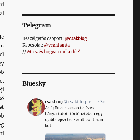
ri
zi
Telegram
de
Beszélgetős csoport:
@csakblog
en
Kapcsolat:
@veghhanta
//
Mi ez és hogyan működik?
el
gy
bb
e,
Bluesky
ji
ső
et
bb
eg
mi