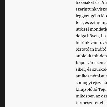
hazaiakat és Pru
szerintünk viszo
leggyengébb lát
fele, és ezt nem
utóízei mondatjá
dolga bőven, ha 
hetünk van továb
biztatóan indít
anblokk mindenki
Kaposvár ezen a
siker, és szurkol
amikor némi au
somogyi éjszaká
kirajzolódó Teju
miközben az ősz
természeténél fog