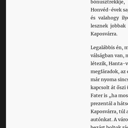
bónusztrekkje,
Honvéd-évek sajá
és valahogy ily
lesznek jobbak 
Kaposvárra.
Legalábbis én, m
válságban van, n
létezik, Hanta-v
megfáradok, az 
már nyoma sincs 
kapcsolt át ősz
Fater is „ha mo
prezentál a háts
Kaposvárra, túl
autónkat. A váro
bezárt boltok rá