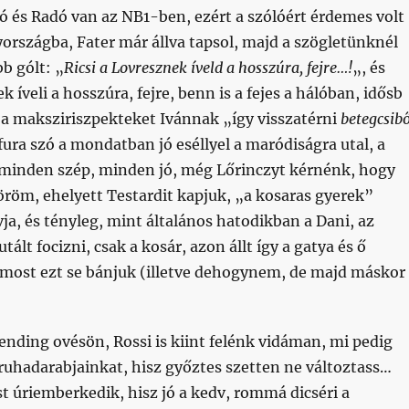
 és Radó van az NB1-ben, ezért a szólóért érdemes volt
országba, Fater már állva tapsol, majd a szögletünknél
bb gólt: „
Ricsi a Lovresznek íveld a hosszúra, fejre…!
„, és
k íveli a hosszúra, fejre, benn is a fejes a hálóban, idősb
i a maksziriszpekteket Ivánnak „így visszatérni
betegcsibő
ra szó a mondatban jó eséllyel a maródiságra utal, a
, minden szép, minden jó, még Lőrinczyt kérnénk, hogy
 öröm, ehelyett Testardit kapjuk, „a kosaras gyerek”
a, és tényleg, mint általános hatodikban a Dani, az
utált focizni, csak a kosár, azon állt így a gatya és ő
 most ezt se bánjuk (illetve dehogynem, de majd máskor
nding ovésön, Rossi is kiint felénk vidáman, mi pedig
ruhadarabjainkat, hisz győztes szetten ne változtass…
t úriemberkedik, hisz jó a kedv, rommá dicséri a