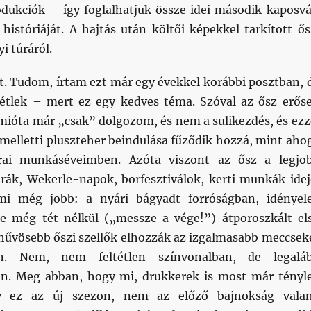
dukciók – így foglalhatjuk össze idei második kaposvá
históriáját. A hajtás után költői képekkel tarkított ős
i túráról.
t. Tudom, írtam ezt már egy évekkel korábbi posztban, 
étlek – mert ez egy kedves téma. Szóval az ősz erős
 mióta már „csak” dolgozom, és nem a sulikezdés, és ezz
melletti pluszteher beindulása fűződik hozzá, mint aho
rai munkáséveimben. Azóta viszont az ősz a legjo
úrák, Wekerle-napok, borfesztiválok, kerti munkák idej
mi még jobb: a nyári bágyadt forróságban, idényele
e még tét nélkül („messze a vége!”) átporoszkált el
 hűvösebb őszi szellők elhozzák az izgalmasabb meccsek
. Nem, nem feltétlen színvonalban, de legalá
an. Meg abban, hogy mi, drukkerek is most már tényl
gy ez az új szezon, nem az előző bajnokság vala