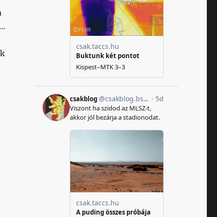
a
a…
ak