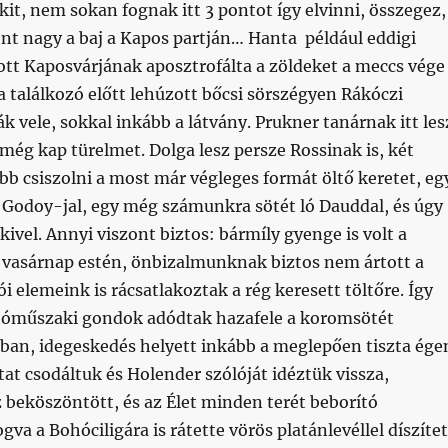
kit, nem sokan fognak itt 3 pontot így elvinni, összegez,
nt nagy a baj a Kapos partján… Hanta például eddigi
ott Kaposvárjának aposztrofálta a zöldeket a meccs vége
 a találkozó előtt lehúzott bőcsi sörszégyen Rákóczi
k vele, sokkal inkább a látvány. Prukner tanárnak itt les
még kap türelmet. Dolga lesz persze Rossinak is, két
b csiszolni a most már végleges formát öltő keretet, eg
ó Godoy-jal, egy még számunkra sötét ló Dauddal, és úgy
vel. Annyi viszont biztos: bármíly gyenge is volt a
 vasárnap estén, önbizalmunknak biztos nem ártott a
ói elemeink is rácsatlakoztak a rég keresett töltőre. Így
tóműszaki gondok adódtak hazafele a koromsötét
ban, idegeskedés helyett inkább a meglepően tiszta ége
tat csodáltuk és Holender szólóját idéztük vissza,
 beköszöntött, és az Élet minden terét beborító
va a Bohóciligára is rátette vörös platánlevéllel díszítet