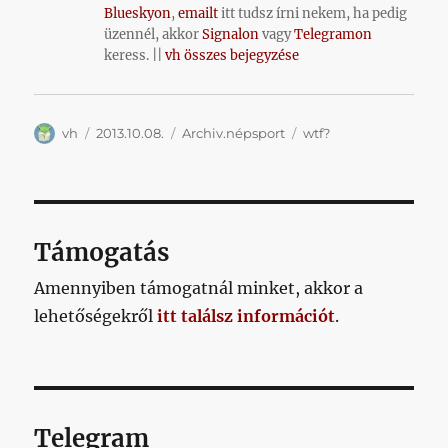
Blueskyon
,
emailt
itt tudsz írni nekem, ha pedig
üzennél, akkor
Signalon
vagy
Telegramon
keress. ||
vh összes bejegyzése
Szerző
Közzétéve
Kategória
Címke
vh
2013.10.08.
Archiv.népsport
wtf?
Támogatás
Amennyiben támogatnál minket, akkor a
lehetőségekről
itt találsz információt
.
Telegram