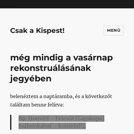
Mastodon
Csak a Kispest!
MENÜ
még mindig a vasárnap
rekonstruálásának
jegyében
belenéztem a naptáramba, és a következőt
találtam benne felírva:
Bp. Honvéd – Felcsút (Ligakupa)
ballomkabat – kuusela!!;;