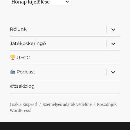
Archívum
almenü
Rólunk
szétnyit
almenü
Játékoskeringő
szétnyit
UFCC
almenü
Podcast
szétnyit
/r/csakblog
Csak a Kispest!
Személyes adatok védelme
Köszönjük
WordPress!