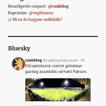
Beszélgetős csoport:
@csakblog
Kapcsolat:
@veghhanta
//
Mi ez és hogyan működik?
Bluesky