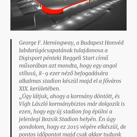
George F. Hemingway, a Budapest Honvéd
labdarúgócsapatának tulajdonosa a
Digisport pénteki Reggeli Start című
műsorában azt mondta, hogy egy angol
stílusú, 8-9 ezer néző befogadására
alkalmas stadion készül majd el a főváros
XIX. kerületében.
„Úgy látjuk, ahogy a kormány döntött, és
Vígh László kormánybiztos már dolgozik is
ezen, hogy egy új stadion fog épülni a
jelenlegi Bozsik Stadion helyén. Én úgy
gondolom, hogy ez 2015 végére elkészül, de
pontos időpontot majd csak akkor tudunk