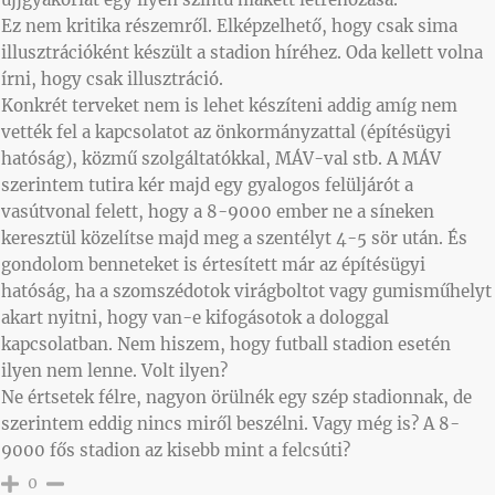
Ez nem kritika részemről. Elképzelhető, hogy csak sima
illusztrációként készült a stadion híréhez. Oda kellett volna
írni, hogy csak illusztráció.
Konkrét terveket nem is lehet készíteni addig amíg nem
vették fel a kapcsolatot az önkormányzattal (építésügyi
hatóság), közmű szolgáltatókkal, MÁV-val stb. A MÁV
szerintem tutira kér majd egy gyalogos felüljárót a
vasútvonal felett, hogy a 8-9000 ember ne a síneken
keresztül közelítse majd meg a szentélyt 4-5 sör után. És
gondolom benneteket is értesített már az építésügyi
hatóság, ha a szomszédotok virágboltot vagy gumisműhelyt
akart nyitni, hogy van-e kifogásotok a dologgal
kapcsolatban. Nem hiszem, hogy futball stadion esetén
ilyen nem lenne. Volt ilyen?
Ne értsetek félre, nagyon örülnék egy szép stadionnak, de
szerintem eddig nincs miről beszélni. Vagy még is? A 8-
9000 fős stadion az kisebb mint a felcsúti?
0