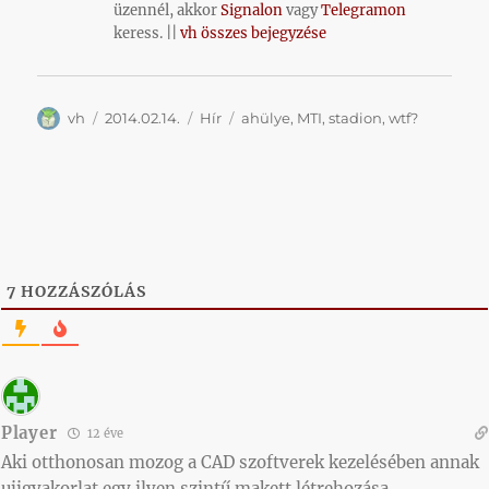
üzennél, akkor
Signalon
vagy
Telegramon
keress. ||
vh összes bejegyzése
Szerző
Közzétéve
Kategória
Címke
vh
2014.02.14.
Hír
ahülye
,
MTI
,
stadion
,
wtf?
7
HOZZÁSZÓLÁS
Player
12 éve
Aki otthonosan mozog a CAD szoftverek kezelésében annak
ujjgyakorlat egy ilyen szintű makett létrehozása.