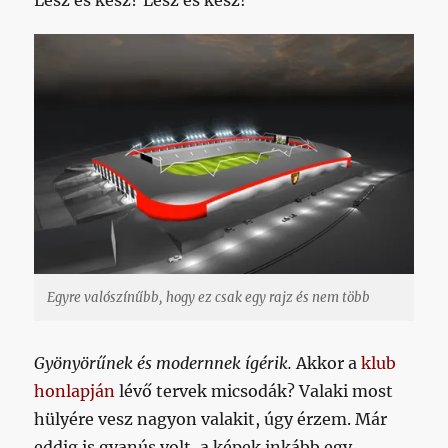
Egyre valószínűbb, hogy ez csak egy rajz és nem több
Gyönyörűnek és modernnek ígérik.
Akkor a
klub
honlapján
lévő tervek micsodák? Valaki most
hülyére vesz nagyon valakit, úgy érzem. Már
eddig is gyanús volt, a képek inkább egy