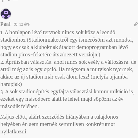
Paal
12 éve
1. A honlapon lévő tervnek nincs sok köze a leendő
stadionhoz (Stadionmakettről egy ismerősöm azt mondta,
hogy ez csak a kluboknak átadott demoprogramban lévő
stadion piros-feketére átszínezett verziója.)
2. Áprilisban választás, ahol nincs sok esély a változásra, de
attól még az is egy opció. Ha mégsem a mutyisok nyernek,
akkor az új stadion már csak álom lesz! (melyik ujjamba
harapjak)
3. A sok stadionépítés egyfajta választási kommunikáció is,
ezeket egy másodperc alatt le lehet majd söpörni az év
második felében.
Május előtt, aláírt szerződés hiányában a tulajdonos
helyében én sem mernék semmilyen konkrétumot
nyilatkozni.