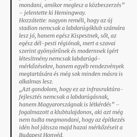
mondani, amikor meglesz a közbeszerzés”
– jelentette ki Hemingway.
Hozzátette: nagyon reméli, hogy az új
stadion nemcsak a labdarúgóklub számára
lesz jó, hanem egész Kispestnek, sőt, az
egész dél-pesti régiónak, mert a szavai
szerint gyönyörűnek és modernnek ígért
létesítmény nemcsak labdarúgó-
mérkőzésekre, hanem egyéb rendezvények
megtartására és még sok minden másra is
alkalmas lesz.
„Azt gondolom, hogy ez az infrasruktúra-
fejlesztés nemcsak a labdarúgásnak,
hanem Magyarországnak is létkérdés” –
fogalmazott a klubtulajdonos, aki azt még
nem tudta megmondani, hogy az építkezés
idén hol játssza majd hazai mérkőzéseit a
Budapest Honvéd.