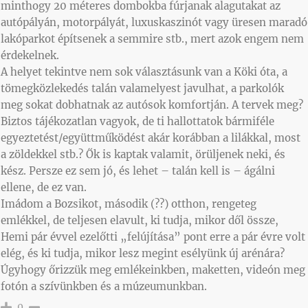
minthogy 20 méteres dombokba fúrjanak alagutakat az
autópályán, motorpályát, luxuskaszinót vagy üresen maradó
lakóparkot építsenek a semmire stb., mert azok engem nem
érdekelnek.
A helyet tekintve nem sok választásunk van a Köki óta, a
tömegközlekedés talán valamelyest javulhat, a parkolók
meg sokat dobhatnak az autósok komfortján. A tervek meg?
Biztos tájékozatlan vagyok, de ti hallottatok bármiféle
egyeztetést/együttműködést akár korábban a lilákkal, most
a zöldekkel stb.? Ők is kaptak valamit, örüljenek neki, és
kész. Persze ez sem jó, és lehet – talán kell is – ágálni
ellene, de ez van.
Imádom a Bozsikot, második (??) otthon, rengeteg
emlékkel, de teljesen elavult, ki tudja, mikor dől össze,
Hemi pár évvel ezelőtti „felújítása” pont erre a pár évre volt
elég, és ki tudja, mikor lesz megint esélyünk új arénára?
Úgyhogy őrizzük meg emlékeinkben, maketten, videón meg
fotón a szívünkben és a múzeumunkban.
0