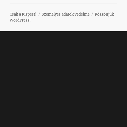
Csak a Kispest!
Személyes adatok védelme
Köszönjük
WordPress!