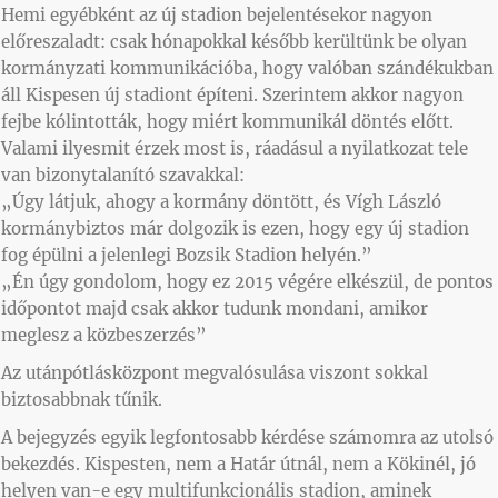
Hemi egyébként az új stadion bejelentésekor nagyon
előreszaladt: csak hónapokkal később kerültünk be olyan
kormányzati kommunikációba, hogy valóban szándékukban
áll Kispesen új stadiont építeni. Szerintem akkor nagyon
fejbe kólintották, hogy miért kommunikál döntés előtt.
Valami ilyesmit érzek most is, ráadásul a nyilatkozat tele
van bizonytalanító szavakkal:
„Úgy látjuk, ahogy a kormány döntött, és Vígh László
kormánybiztos már dolgozik is ezen, hogy egy új stadion
fog épülni a jelenlegi Bozsik Stadion helyén.”
„Én úgy gondolom, hogy ez 2015 végére elkészül, de pontos
időpontot majd csak akkor tudunk mondani, amikor
meglesz a közbeszerzés”
Az utánpótlásközpont megvalósulása viszont sokkal
biztosabbnak tűnik.
A bejegyzés egyik legfontosabb kérdése számomra az utolsó
bekezdés. Kispesten, nem a Határ útnál, nem a Kökinél, jó
helyen van-e egy multifunkcionális stadion, aminek