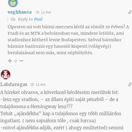
veghhanta
12 éve
Reply to
Paal
Újpesten mi volt bármi meccsen kívül az elmúlt 10 évben? A
Fradi és az MTK a belvárosban van, mindent lefölöz, ami
stadionhoz köthető lenne Budapesten. Szóval bármikor
bármire bazírozni egy hasonló kispesti (világvégi)
beruházással nem más, mint néphülyítés.
0
Labdarugas
12 éve
A híreket olvasva, a következő kérdéseim merültek fel:
-lesz egy stadion, – az állam építi saját pénzből – de a
tulajdonosa a Hemingway lesz???
Tehát „ajándékba” kap a tulajdonos egy több milliárdos
ingatlant. ( nem sajnálom tőle , csak furcsa)
-mivel ajándékba adják, ezért ( ahogy említetted) semmi