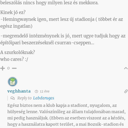
beleszólás nincs hogy milyen lesz és mekkora.
Kinek jó ez?
-Hemingwaynek igen, mert lesz új stadionja ( többet ér az
egész ingatlan)
-megrendelő intézménynek is jó, mert ugye tudjuk hogy az
építőipari beszerzéseknél csurran-cseppen…
A szurkolóknak?
who cares? :/
0
veghhanta
12 éve
Reply to
Labdarugas
Egész biztos nem a klub kapja a stadiont, nyugalom, az
hülyeség lenne. Valószínűleg az állam tulajdonában marad,
mi pedig használjuk. (Ebben az esetben viszont az a kérdés,
hogy a használatra kapott terület, a mai Bozsik-stadion és