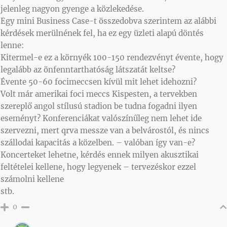
jelenleg nagyon gyenge a közlekedése.
Egy mini Business Case-t összedobva szerintem az alábbi
kérdések merülnének fel, ha ez egy üzleti alapú döntés
lenne:
Kitermel-e ez a környék 100-150 rendezvényt évente, hogy
legalább az önfenntarthatóság látszatát keltse?
Évente 50-60 focimeccsen kívül mit lehet idehozni?
Volt már amerikai foci meccs Kispesten, a tervekben
szereplő angol stílusú stadion be tudna fogadni ilyen
eseményt? Konferenciákat valószínűleg nem lehet ide
szervezni, mert qrva messze van a belvárostól, és nincs
szállodai kapacitás a közelben. – valóban így van-e?
Koncerteket lehetne, kérdés ennek milyen akusztikai
feltételei kellene, hogy legyenek – tervezéskor ezzel
számolni kellene
stb.
0