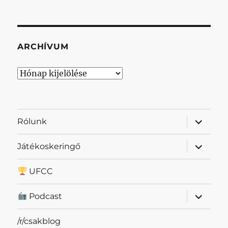
ARCHÍVUM
Archívum
almenü
Rólunk
szétnyit
almenü
Játékoskeringő
szétnyit
UFCC
almenü
Podcast
szétnyit
/r/csakblog