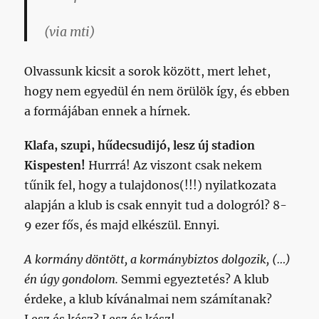
(via mti)
Olvassunk kicsit a sorok között, mert lehet,
hogy nem egyedül én nem örülök így, és ebben
a formájában ennek a hírnek.
Klafa, szupi, hűdecsudijó, lesz új stadion
Kispesten!
Hurrrá! Az viszont csak nekem
tűnik fel, hogy a tulajdonos(!!!) nyilatkozata
alapján a klub is csak ennyit tud a dologról? 8-
9 ezer fős, és majd elkészül. Ennyi.
A kormány döntött, a kormánybiztos dolgozik, (…)
én úgy gondolom.
Semmi egyeztetés? A klub
érdeke, a klub kívánalmai nem számítanak?
Lesz és kész? Lesz és kész!