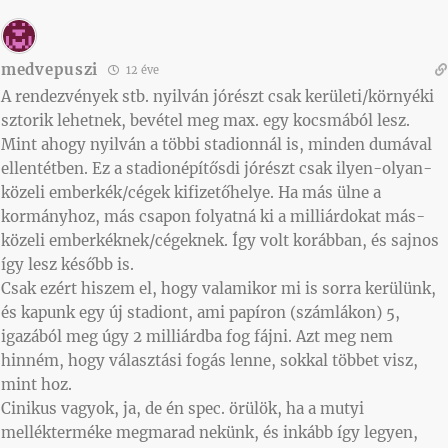
medvepuszi
12 éve
A rendezvények stb. nyilván jórészt csak kerületi/környéki
sztorik lehetnek, bevétel meg max. egy kocsmából lesz.
Mint ahogy nyilván a többi stadionnál is, minden dumával
ellentétben. Ez a stadionépítősdi jórészt csak ilyen-olyan-
közeli emberkék/cégek kifizetőhelye. Ha más ülne a
kormányhoz, más csapon folyatná ki a milliárdokat más-
közeli emberkéknek/cégeknek. Így volt korábban, és sajnos
így lesz később is.
Csak ezért hiszem el, hogy valamikor mi is sorra kerülünk,
és kapunk egy új stadiont, ami papíron (számlákon) 5,
igazából meg úgy 2 milliárdba fog fájni. Azt meg nem
hinném, hogy választási fogás lenne, sokkal többet visz,
mint hoz.
Cinikus vagyok, ja, de én spec. örülök, ha a mutyi
mellékterméke megmarad nekünk, és inkább így legyen,