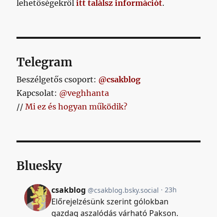
lehetőségekről
itt találsz információt
.
Telegram
Beszélgetős csoport:
@csakblog
Kapcsolat:
@veghhanta
//
Mi ez és hogyan működik?
Bluesky