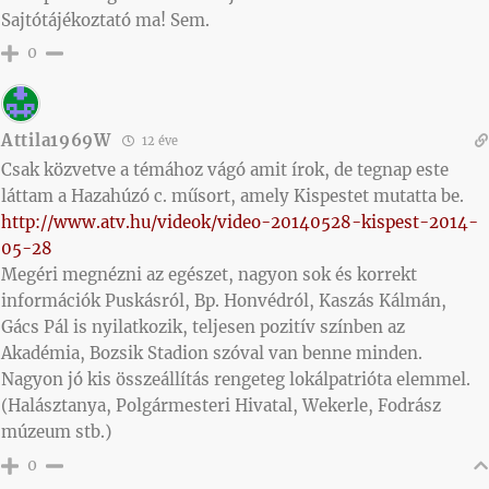
Sajtótájékoztató ma! Sem.
0
Attila1969W
12 éve
Csak közvetve a témához vágó amit írok, de tegnap este
láttam a Hazahúzó c. műsort, amely Kispestet mutatta be.
http://www.atv.hu/videok/video-20140528-kispest-2014-
05-28
Megéri megnézni az egészet, nagyon sok és korrekt
információk Puskásról, Bp. Honvédról, Kaszás Kálmán,
Gács Pál is nyilatkozik, teljesen pozitív színben az
Akadémia, Bozsik Stadion szóval van benne minden.
Nagyon jó kis összeállítás rengeteg lokálpatrióta elemmel.
(Halásztanya, Polgármesteri Hivatal, Wekerle, Fodrász
múzeum stb.)
0