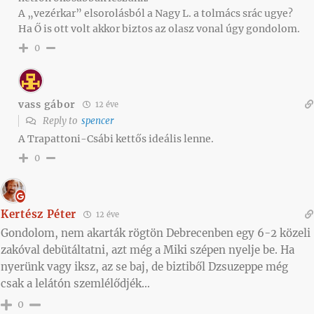
A „vezérkar” elsorolásból a Nagy L. a tolmács srác ugye?
Ha Ő is ott volt akkor biztos az olasz vonal úgy gondolom.
0
vass gábor
12 éve
Reply to
spencer
A Trapattoni-Csábi kettős ideális lenne.
0
Kertész Péter
12 éve
Gondolom, nem akarták rögtön Debrecenben egy 6-2 közeli
zakóval debütáltatni, azt még a Miki szépen nyelje be. Ha
nyerünk vagy iksz, az se baj, de biztiből Dzsuzeppe még
csak a lelátón szemlélődjék…
0