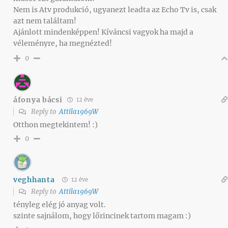
Nem is Atv produkció, ugyanezt leadta az Echo Tv is, csak
azt nem találtam!
Ajánlott mindenképpen! Kíváncsi vagyok ha majd a
véleményre, ha megnézted!
0
áfonya bácsi
12 éve
Reply to
Attila1969W
Otthon megtekintem! :)
0
veghhanta
12 éve
Reply to
Attila1969W
tényleg elég jó anyag volt.
szinte sajnálom, hogy lőrincinek tartom magam :)