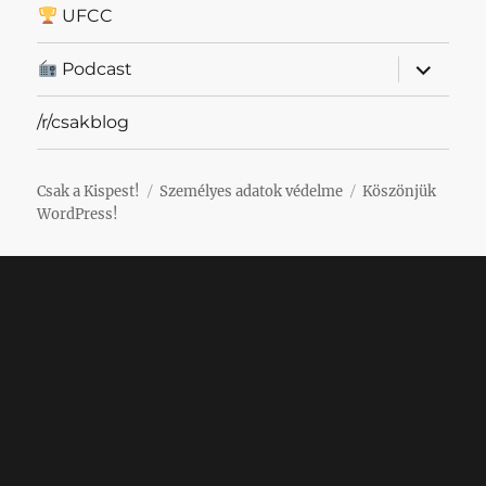
UFCC
almenü
Podcast
szétnyit
/r/csakblog
Csak a Kispest!
Személyes adatok védelme
Köszönjük
WordPress!