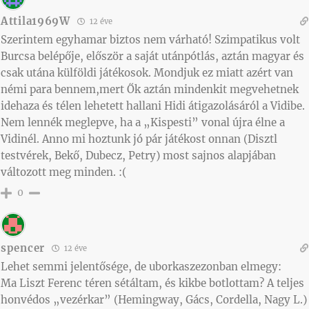
Attila1969W
12 éve
Szerintem egyhamar biztos nem várható! Szimpatikus volt
Burcsa belépője, először a saját utánpótlás, aztán magyar és
csak utána külföldi játékosok. Mondjuk ez miatt azért van
némi para bennem,mert Ők aztán mindenkit megvehetnek
idehaza és télen lehetett hallani Hidi átigazolásáról a Vidibe.
Nem lennék meglepve, ha a „Kispesti” vonal újra élne a
Vidinél. Anno mi hoztunk jó pár játékost onnan (Disztl
testvérek, Bekő, Dubecz, Petry) most sajnos alapjában
változott meg minden. :(
0
spencer
12 éve
Lehet semmi jelentősége, de uborkaszezonban elmegy:
Ma Liszt Ferenc téren sétáltam, és kikbe botlottam? A teljes
honvédos „vezérkar” (Hemingway, Gács, Cordella, Nagy L.)