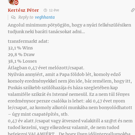
Kertész Péter
12 éve
Reply to
veghhanta
Angolul minimum pötyögjön, hogy a nyári felkészülésiken
tudjunk neki baráti tanácsokat adni…
transfermarkt adat:
32,1 % Wins
29,8 % Draw
38,1 % Losses
Átlagban 0,47 évet melózott/csapat.
Nyilván annyiért, amit a Papa földob lét, komoly edző
komoly eredményekkel nem jön ide, bár remélem, hogy itt,
Puskás szűkebb szülőhazája és háza szegletében kap
valamiféle szikrát és Istenné nemesül. Ez a nem túl fényes
eredménysor persze csalóka is lehet: aki 0,47 évet nyom
le/csapat, az komoly alkotói munkába nem bonyolódhatott
– úgy mint csapatépítés, stb.
0,47 év alatt /csapat vagy átveszed valakitől a sz@rt és nem
tudod kezelni, vagy elkezdesz valamit, de nem tudod
befejezni VALAMIÉRT… De hogy ilyen időintervallumokba