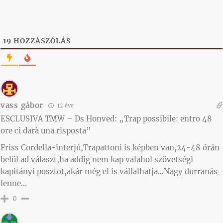
19
HOZZÁSZÓLÁS
vass gábor
12 éve
ESCLUSIVA TMW – Ds Honved: „Trap possibile: entro 48
ore ci darà una risposta”
Friss Cordella-interjú,Trapattoni is képben van,24-48 órán
belül ad választ,ha addig nem kap valahol szövetségi
kapitányi posztot,akár még el is vállalhatja…Nagy durranás
lenne…
0