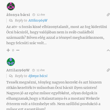
áfonya bácsi
12 éve
Reply to
Attila1969W
Az atv-s forrás kissé elbizonytalanít, most az fog kiderülni
Öcsi bácsiról, hogy valójában nem is sváb családból
származik? Bőven elég azzal a ténnyel megbarátkoznom,
hogy felcsúti srác volt…
0
Attila1969W
12 éve
Reply to
áfonya bácsi
Tessék megnézni, tényleg nagyon korrekt és azt hiszem
ritkán kezelték tv műsorban Öcsi bácsit ilyen szinten!
Nagyon jó az egész műsor egyébként, olyan dolgok is
elhangzanak,hogy a Halasztanya és a mostani Wekerle
étterem volt a törzshelye stb. Nem szőllősi produkció a
műsor ezt garantálom!