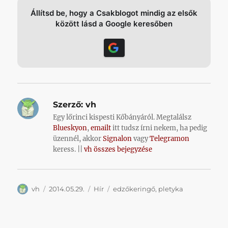
Állítsd be, hogy a Csakblogot mindig az elsők
között lásd a Google keresőben
Szerző:
vh
Egy lőrinci kispesti Kőbányáról. Megtalálsz
Blueskyon
,
emailt
itt tudsz írni nekem, ha pedig
üzennél, akkor
Signalon
vagy
Telegramon
keress. ||
vh összes bejegyzése
Szerző
Közzétéve
Kategória
Címke
vh
2014.05.29.
Hír
edzőkeringő
,
pletyka