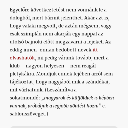
Egyelőre következtetést nem vonnánk le a
dologból, mert bármit jelenthet. Akár azt is,
hogy valaki megvolt, de aztán mégsem, vagy
csak szimplán nem akarják egy nappal az
utolsó bajnoki előtt megzavarni a fejeket. Az
eddig innen-onnan bedobott nevek
itt
olvashatók
, mi pedig várunk tovább, mert a
klub – nagyon helyesen – nem reagál
pletykákra. Mondjuk ennek fejében arról sem
tájékoztat, hogy nagyjából mik a szándékai,
mit várhatunk. (Leszámítva a
sokatmondó:
„magyarok és külföldiek is képben
vannak, próbáljuk a legjobb döntést hozni”
c.
sablonszöveget.)