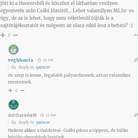
jött ki a Hootersből és köszönt el láthatóan vmilyen
egyeztetés után Csábi Józsitól… Lehet valamilyen MLSz-es
ügy, de az is lehet, hogy nem véletlenül fújták le a
sajtótájékoztatót és mégsem az olasz edző lesz a befutó? :)
0
veghhanta
12 éve
Reply to
spencer
de szep is lenne, legalabb palyaedzonek. aztan valamikor
mesternek.
0
Attila1969W
12 éve
Reply to
spencer
Nekem akkor a Galderesi-Csábi páros a tippem, de talán
hétfőn okosabbak leszünk.