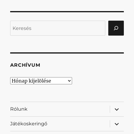
Keresés
ARCHÍVUM
Archívum
almenü
Rólunk
szétnyit
almenü
Játékoskeringő
szétnyit