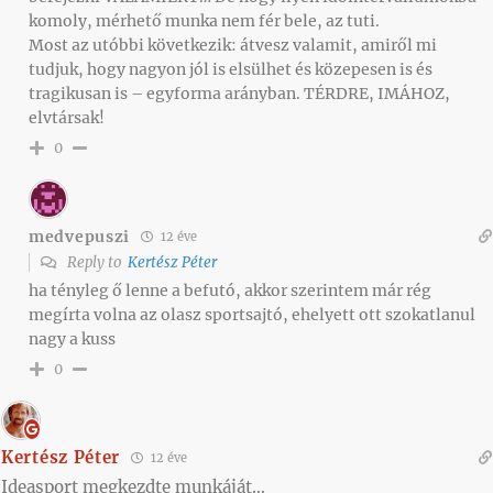
komoly, mérhető munka nem fér bele, az tuti.
Most az utóbbi következik: átvesz valamit, amiről mi
tudjuk, hogy nagyon jól is elsülhet és közepesen is és
tragikusan is – egyforma arányban. TÉRDRE, IMÁHOZ,
elvtársak!
0
medvepuszi
12 éve
Reply to
Kertész Péter
ha tényleg ő lenne a befutó, akkor szerintem már rég
megírta volna az olasz sportsajtó, ehelyett ott szokatlanul
nagy a kuss
0
Kertész Péter
12 éve
Ideasport megkezdte munkáját…