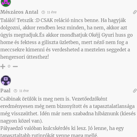
Mészáros Antal
11 éve
Találó! Tetszik :D CSAK reláció nincs benne. Ha hagyják
dolgozni, akkor rendben lesz minden, ha nem, akkor azt
úgyis megtudjuk.És akkor mondhatjuk Okéjj Gyuri huss go
home és fektess a giliszta üzletben, mert néző nem fog a
meccsekre kimenni és verdesheted a meztelen seggedet a
hengersori úttesthez!
0
Paal
11 éve
Csábinak örülök is meg nem is. Vezetőedzőként
eredményesen még nem bizonyított és a tapasztalatlansága
még visszaüthet. Idén már nem szabadna hibáznunk (kiesés
nagyon közel van).
Pályaedző valóban kulcskérdés ki lesz. Jó lenne, ha egy
tapasztaltabb rutinrókát venne maga mellé.