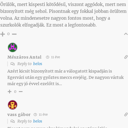
Örülök, mert kispesti kötődésű, viszont aggódok, mert nem
bizonyított még sehol. Pisontnak egy fokkal jobban örültem
volna. Az mindenesetre nagyon fontos most, hogy a
szurkolók elfogadják. Ez most a legfontosabb.
0
Mészáros Antal
11 éve
Reply to
belos
Azért kicsit bizonyított már a válogatott kispadján is
Egervári után egy győztes meccs erejéig. De nagyon vártuk
már egy jó évvel ezelőtt is…
0
vass gábor
11 éve
Reply to
belos