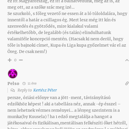
ez itt Magyarország, ez itt a balhátvédünk, meg az is, az
meg ott, az a szőke srác meg izé…
Se szurkoló, s főleg vezető ne essen át a ló túloldalára, hogy
innentől a határ a csillagos ég. Mert lesz még itt kín és
szenvedés és gyötrődés, mire kialakul valami
értékelhetőbb, de legalább (és talán) elindulhatunk
valamiféle koncepció mentén. (Hacsak ki nem derül, hogy
tőle is bajnoki címet, Kupa és Liga kupa győzelmet vár el az
Öreg. De csak nem!)
0
Pelso
11 éve
Reply to
Kertész Péter
persze, óriási előnye van a jött-ment, távirányítású
edzőkhöz képest ! aki a tabellára néz, annak -ép ésszel –
nem lehetnek vérmes reményei… a lényeg szerintem is a
munka(by Kuusela) ! ha 1 edző megtalálja a hangot a
játékosaival és fizikálisan,mentálisan felkészíti őket hétről,