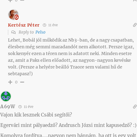
0
Kertész Péter
11 éve
Reply to
Pelso
Lehet, Bobál jól működik az Nb3-ban, de a nagy csapatban,
élesben még semmi maradandót nem alkotott. Persze igaz,
sok kenyér ezen a téren nem is adatott neki. Minden esetre
az, amit a Paks ellen előadott, az nagyon-nagyon kevéske
volt. (Persze a helyére beálló Traore sem valami hű de
sebtapasz!)
0
A69W
11 éve
Vajon kik lesznek Csábi segítői?
Egervári mint pályaedző? Andrusch Józsi mint kapusedző? :)
Komolyra fordítva…..nagyon nem bánnám, ha ott is egy volt