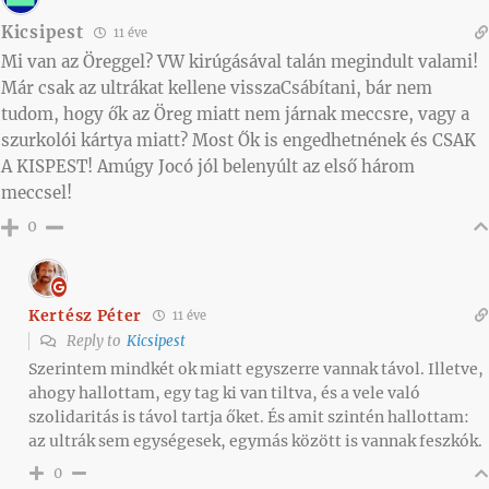
Kicsipest
11 éve
Mi van az Öreggel? VW kirúgásával talán megindult valami!
Már csak az ultrákat kellene visszaCsábítani, bár nem
tudom, hogy ők az Öreg miatt nem járnak meccsre, vagy a
szurkolói kártya miatt? Most Ők is engedhetnének és CSAK
A KISPEST! Amúgy Jocó jól belenyúlt az első három
meccsel!
0
Kertész Péter
11 éve
Reply to
Kicsipest
Szerintem mindkét ok miatt egyszerre vannak távol. Illetve,
ahogy hallottam, egy tag ki van tiltva, és a vele való
szolidaritás is távol tartja őket. És amit szintén hallottam:
az ultrák sem egységesek, egymás között is vannak feszkók.
0