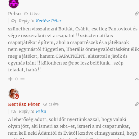
Pelso
11 éve
Reply to
Kertész Péter
szünetben visszahozni Botkát, Csábit, esetleg Pantovicot és
végre összerakni ezt a csapatot !! szisztematikus
csapatjátékot építeni, ahol a csapatrészek és a játékosok
nem egymástól független, liberális önmegvalósításként élik
meg a játékot, hanem CSAPATKÉNT, alázattal a játék és
egymás iránt !! különben sz@r se lesz belőlünk… szép
feladat, hajrá !!
0
Kertész Péter
11 éve
Reply to
Pelso
A lehetőség adott, sok időt nyertünk azzal, hogy valaki
olyan jött, aki ismeri az Nb1-et, ismeri a mi csapatunkat,
nem kell neki Ádámtól és Évától kezdve elmagyarázni, hogy