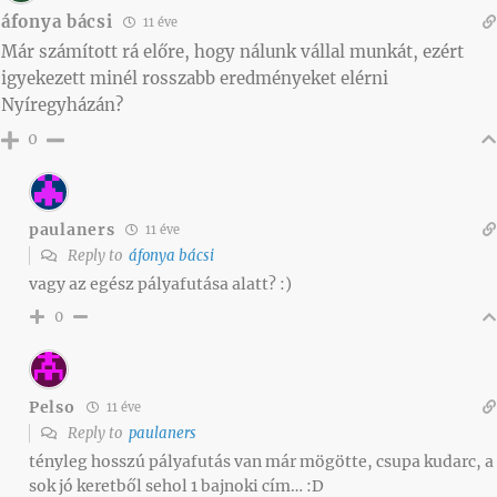
áfonya bácsi
11 éve
Már számított rá előre, hogy nálunk vállal munkát, ezért
igyekezett minél rosszabb eredményeket elérni
Nyíregyházán?
0
paulaners
11 éve
Reply to
áfonya bácsi
vagy az egész pályafutása alatt? :)
0
Pelso
11 éve
Reply to
paulaners
tényleg hosszú pályafutás van már mögötte, csupa kudarc, a
sok jó keretből sehol 1 bajnoki cím… :D