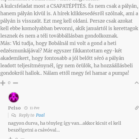
A kulcsfeladat most a CSAPATÉPÍTÉS. És nem csak a pályán,
hanem pályán kívül is. A hírek klikkesedésről szólnak, ami a
pályán is visszaüt. Ezt meg kell oldani. Persze csak azokat
kell ebbe komolyabban bevonni, akik januártól is kerettagok
lesznek és nem a téli továbbállásban gondolkoznak.
Más: Vki tudja, hogy Bobálnál mi volt a gond a heti
edzésmunkájával? Már egyszer fikkantottam egy-két
akademikert, hogy fontosabb a jól belőtt séró a pályán
leadott teljesítménynél, így nem örülök, ha hozzáállásbeli
gondokról hallok.. Nálam ettől megy fel hamar a pumpa!
0
Pelso
11 éve
Reply to
Paal
nagyon durva, ha tényleg így van…akkor kicsit el kell
beszélgetni a csávóval…