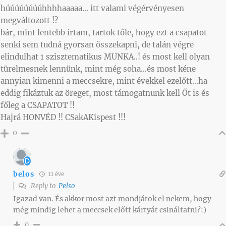
húúúúúúúúhhhhaaaaa… itt valami végérvényesen
megváltozott !?
bár, mint lentebb írtam, tartok tőle, hogy ezt a csapatot
senki sem tudná gyorsan összekapni, de talán végre
elindulhat 1 szisztematikus MUNKA..! és most kell olyan
türelmesnek lennünk, mint még soha…és most kéne
annyian kimenni a meccsekre, mint évekkel ezelőtt…ha
eddig fikáztuk az öreget, most támogatnunk kell Őt is és
főleg a CSAPATOT !!
Hajrá HONVÉD !! CSakAKispest !!!
0
belos
11 éve
Reply to
Pelso
Igazad van. És akkor most azt mondjátok el nekem, hogy
még mindig lehet a meccsek előtt kártyát csináltatni?:)
0