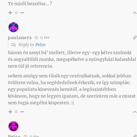
Te miről beszélsz… ?
0
paulaners
11 éve
Reply to
Pelso
három én sanyi bá’ mellett, illetve egy-egy kétes szolnoki
és angyalföldi munka, megspékelve a nyíregyházi kalanddal
nem túl jó referencia.
nekem amúgy sem tűnik egy vezéralkatnak, sokkal jobban
örültem volna, ha segédedzőnek érkezik, ez így szimplán
egy populista kinevezés hemitől. a legőszintébben
kívánom, hogy ne legyen igazam, de szerintem már a nyarat
sem fogja megélni kispesten. :(
0
Pelso
11 éve