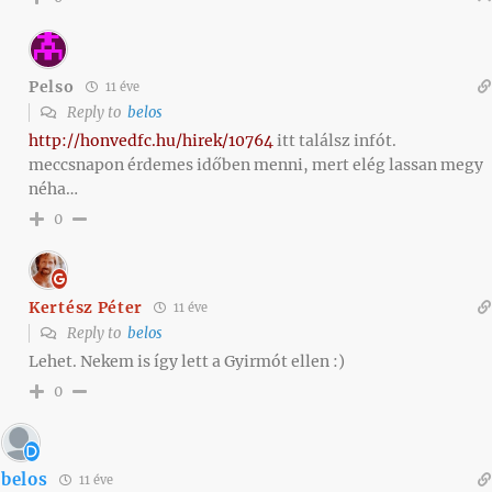
Pelso
11 éve
Reply to
belos
http://honvedfc.hu/hirek/10764
itt találsz infót.
meccsnapon érdemes időben menni, mert elég lassan megy
néha…
0
Kertész Péter
11 éve
Reply to
belos
Lehet. Nekem is így lett a Gyirmót ellen :)
0
belos
11 éve