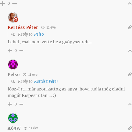
0
Kertész Péter
11 éve
Reply to
Pelso
Lehet, csak nem vette be a gyógyszereit…
0
Pelso
11 éve
Reply to
Kertész Péter
lósz@rt…már azon kattog az agya, hova tudja még eladni
magát Kispest után…. :)
0
A69W
11 éve