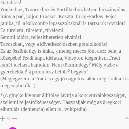
Fiatalítás!
Youla-hoz, Traore-hoz és Portilla-hoz bátran hozzányúlás,
irány a pad, jöjjön Prosser, Koszta, Ihrig-Farkas, Fejes
Janika, ill. a kölcsönbe lepasszoltaknál is tartsunk revíziót!
És türelem, türelem, türelem!
Semmi idióta, teljesíthetetlen elvárás!
Tavaszban, vagy a következő őszben gondolkodás!
Ez az őszünk úgy is kuka, 3 meleg meccs jön, durr bele, a
közepébe! Fradi kupa idehaza, Videoton idegenben, Fradi
ismét idehaza bajnokin. Nem tökmindegy? Mély vízbe a
gyerekekkel! 3 pofon lesz belőle? Legyen!
(Megjegyzem: a Fradi is egy jó nagy fos, akár még tinikkel is
megcsíphetők…)
*(A gingko kivonat állítólag javítja a koncentrálókészséget,
szellemi teljesítőképességet. Használják még az öregkori
elbutulás (demencia) ellen is . wikipedia)
0