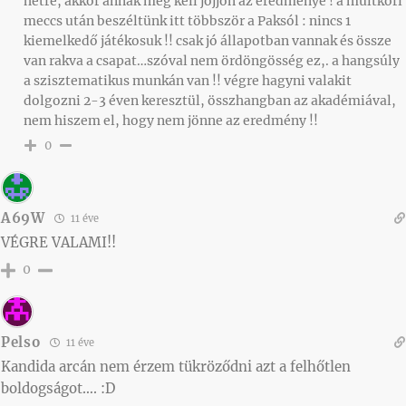
hétre, akkor annak meg kell jöjjön az eredménye ! a múltkori
meccs után beszéltünk itt többször a Paksól : nincs 1
kiemelkedő játékosuk !! csak jó állapotban vannak és össze
van rakva a csapat…szóval nem ördöngösség ez,. a hangsúly
a szisztematikus munkán van !! végre hagyni valakit
dolgozni 2-3 éven keresztül, összhangban az akadémiával,
nem hiszem el, hogy nem jönne az eredmény !!
0
A69W
11 éve
VÉGRE VALAMI!!
0
Pelso
11 éve
Kandida arcán nem érzem tükröződni azt a felhőtlen
boldogságot…. :D