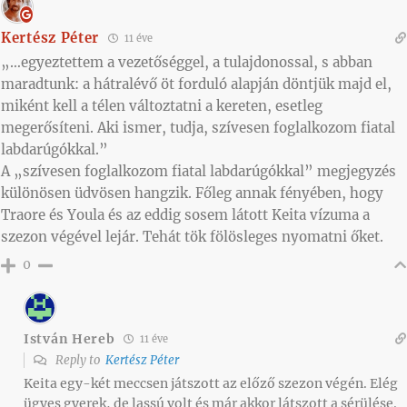
Kertész Péter
11 éve
„…egyeztettem a vezetőséggel, a tulajdonossal, s abban
maradtunk: a hátralévő öt forduló alapján döntjük majd el,
miként kell a télen változtatni a kereten, esetleg
megerősíteni. Aki ismer, tudja, szívesen foglalkozom fiatal
labdarúgókkal.”
A „szívesen foglalkozom fiatal labdarúgókkal” megjegyzés
különösen üdvösen hangzik. Főleg annak fényében, hogy
Traore és Youla és az eddig sosem látott Keita vízuma a
szezon végével lejár. Tehát tök fölösleges nyomatni őket.
0
István Hereb
11 éve
Reply to
Kertész Péter
Keita egy-két meccsen játszott az előző szezon végén. Elég
ügyes gyerek, de lassú volt és már akkor látszott a sérülése.