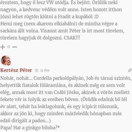
éreztem, hogy ő lesz VW utódja. És bejött. Örülök neki
nagyon, a kedvenc védőm volt anno. Isten hozott itthon
Józsi lehet rögtön kiütni a Fradit a kupából :D
Hemi meg (nem akarom elkiabálni) de mintha végre a
sarkára állt volna. Viszont amit Péter is írt most türelem,
türelem hagyjuk őt dolgozni. CSAK!!!
0
Kertész Péter
11 éve
Nohát, nohát… Cordella parkolópályán, Job és társai szintén,
helyettük fiatalok föláramlása, és akinek még ez sem volt
elég, annak most itt van Csábi Jóska, akinek a vörös mellett
fekete vér is folyik az ereiben bőven. (Ötödik edzőnk bő fél
év alatt, tehát ha leátlagolunk, és egy icipicit túlozunk,
akkor az jön ki, hogy minden másfeledik hónapban más
edző dirigált a padon…)
Papa! Hat a ginkgo biloba?*