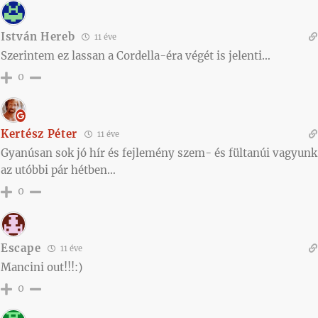
István Hereb
11 éve
Szerintem ez lassan a Cordella-éra végét is jelenti…
0
Kertész Péter
11 éve
Gyanúsan sok jó hír és fejlemény szem- és fültanúi vagyunk
az utóbbi pár hétben…
0
Escape
11 éve
Mancini out!!!:)
0