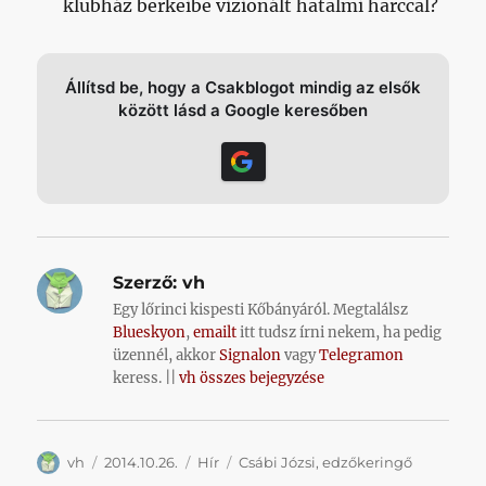
klubház berkeibe vizionált hatalmi harccal?
Állítsd be, hogy a Csakblogot mindig az elsők
között lásd a Google keresőben
Szerző:
vh
Egy lőrinci kispesti Kőbányáról. Megtalálsz
Blueskyon
,
emailt
itt tudsz írni nekem, ha pedig
üzennél, akkor
Signalon
vagy
Telegramon
keress. ||
vh összes bejegyzése
Szerző
Közzétéve
Kategória
Címke
vh
2014.10.26.
Hír
Csábi Józsi
,
edzőkeringő