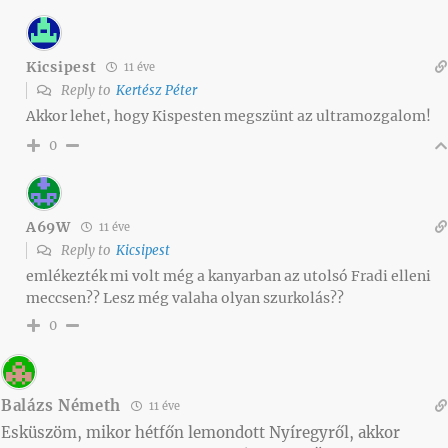
Kicsipest
11 éve
Reply to
Kertész Péter
Akkor lehet, hogy Kispesten megszünt az ultramozgalom!
0
A69W
11 éve
Reply to
Kicsipest
emlékezték mi volt még a kanyarban az utolsó Fradi elleni
meccsen?? Lesz még valaha olyan szurkolás??
0
Balázs Németh
11 éve
Esküszöm, mikor hétfőn lemondott Nyíregyről, akkor