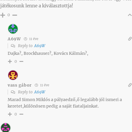
játékosunk lenne a kiválasztottja!
0
A69W
11 éve
Reply to
A69W
Dajka?, Brockhauser?, Kovács Kálmán?,
0
vass gábor
11 éve
Reply to
A69W
Marad Simon Miklós a pályaedző,ő legalább jól ismeri a
keretet,különösen pedig a saját fiataljainkat.
0