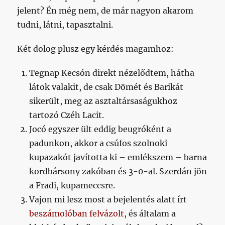
jelent? Én még nem, de már nagyon akarom
tudni, látni, tapasztalni.
Két dolog plusz egy kérdés magamhoz:
Tegnap Kecsón direkt nézelődtem, hátha
látok valakit, de csak Dömét és Barikát
sikerült, meg az asztaltársaságukhoz
tartozó Czéh Lacit.
Jocó egyszer ült eddig beugróként a
padunkon, akkor a csúfos szolnoki
kupazakót javította ki – emlékszem – barna
kordbársony zakóban és 3-0-al. Szerdán jön
a Fradi, kupameccsre.
Vajon mi lesz most a bejelentés alatt írt
beszámolóban felvázolt
, és általam a