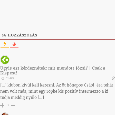
58
HOZZÁSZÓLÁS
Úgyis ezt kérdeznétek: mit mondott Józsi? | Csak a
Kispest!
11 éve
[…] klubon kívül kell keresni. Az öt hónapos Csábi-éra tehát
nem volt más, mint egy röpke kis pozitív intermezzo a ki
tudja meddig nyúló […]
0