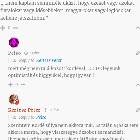
„…nem kaptam semmiféle ukázt, hogy ezeket vagy azokat,
fiatalokat vagy idősebbeket, magyarokat vagy légiósokat
kellene játszatnom.”
0
Pelso
11 éve
Reply to
Kertész Péter
mert még nem találkozott kordéval… :D DE legyünk
optimisták és higgyük el, hogy így van !
0
Kertész Péter
11 éve
Reply to
Pelso
Szerintem Kordé súlya nem akkora már. És talán a Jóska sem
akkora marha, hogy visszategye dzsobot és mancikát,
ilyeneket erőltessen, mert akkor áttöröm a sövényt és