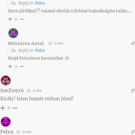
Reply to
Pelso
ilyen játékkal?? valami ebolás Libériai bajnokságba talán…..
0
Mészáros Antal
11 éve
Reply to
Pelso
Majd Felcsúton lecsúszhat :D
0
SeeZo976
11 éve
Király! Isten hozott otthon Józsi!
0
Pelso
11 éve