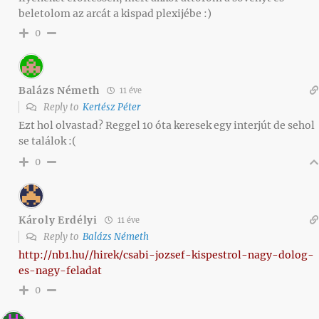
beletolom az arcát a kispad plexijébe :)
0
Balázs Németh
11 éve
Reply to
Kertész Péter
Ezt hol olvastad? Reggel 10 óta keresek egy interjút de sehol
se találok :(
0
Károly Erdélyi
11 éve
Reply to
Balázs Németh
http://nb1.hu//hirek/csabi-jozsef-kispestrol-nagy-dolog-
es-nagy-feladat
0