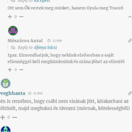
Reply to
Kicsipest
Ott sem Ők vertek meg minket, hanem Gyula meg Traoré.
0
Mészáros Antal
11 éve
Reply to
áfonya bácsi
Igaz. Elmondhatjuk, hogy nekünk elsősorban a saját
ellenséggel kell megküzdenünk és utána jöhet az ellenfél
0
veghhanta
11 éve
én is remélem, hogy csábi nem sisának jött, kitakarítani az
öltözőt, majd megbukni és távozni (mórnak, kötelességből)
0