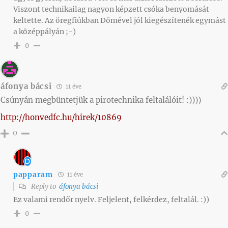
Viszont technikailag nagyon képzett csóka benyomását
keltette. Az öregfiúkban Dömével jól kiegészítenék egymást
a középpályán ;-)
0
áfonya bácsi
11 éve
Csúnyán megbüntetjük a pirotechnika feltalálóit! :))))
http://honvedfc.hu/hirek/10869
0
papparam
11 éve
Reply to
áfonya bácsi
Ez valami rendőr nyelv. Feljelent, felkérdez, feltalál. :))
0