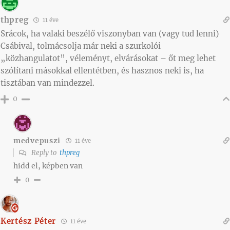
thpreg
11 éve
Srácok, ha valaki beszélő viszonyban van (vagy tud lenni)
Csábival, tolmácsolja már neki a szurkolói
„közhangulatot”, véleményt, elvárásokat – őt meg lehet
szólítani másokkal ellentétben, és hasznos neki is, ha
tisztában van mindezzel.
0
medvepuszi
11 éve
Reply to
thpreg
hidd el, képben van
0
Kertész Péter
11 éve