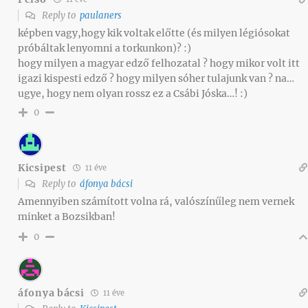
Reply to
paulaners
képben vagy,hogy kik voltak előtte (és milyen légiósokat
próbáltak lenyomni a torkunkon)? :)
hogy milyen a magyar edző felhozatal ? hogy mikor volt itt
igazi kispesti edző ? hogy milyen sóher tulajunk van ? na…
ugye, hogy nem olyan rossz ez a Csábi Jóska…! :)
0
Kicsipest
11 éve
Reply to
áfonya bácsi
Amennyiben számított volna rá, valószínűleg nem vernek
minket a Bozsikban!
0
áfonya bácsi
11 éve