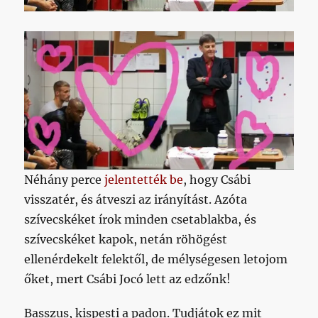
Néhány perce
jelentették be
, hogy Csábi
visszatér, és átveszi az irányítást. Azóta
szívecskéket írok minden csetablakba, és
szívecskéket kapok, netán röhögést
ellenérdekelt felektől, de mélységesen letojom
őket, mert Csábi Jocó lett az edzőnk!
Basszus, kispesti a padon. Tudjátok ez mit