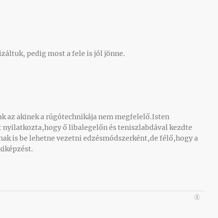
záltuk, pedig most a fele is jól jönne.
ak az akinek a rúgótechnikája nem megfelelő.Isten
 nyilatkozta,hogy ő libalegelőn és teniszlabdával kezdte
nak is be lehetne vezetni edzésmódszerként,de félő,hogy a
kiképzést.