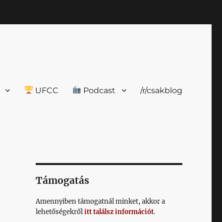
UFCC
Podcast
/r/csakblog
Támogatás
Amennyiben támogatnál minket, akkor a
lehetőségekről
itt találsz információt
.