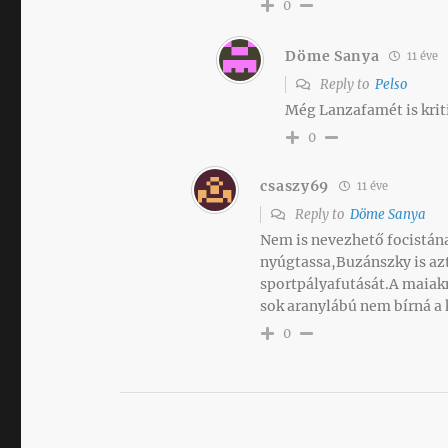
0
Döme Sanya
11 éve
Reply to
Pelso
Még Lanzafamét is kriti
0
csaszy69
11 éve
Reply to
Döme Sanya
Nem is nevezhető focistán
nyúgtassa,Buzánszky is azt
sportpályafutását.A maiak
sok aranylábú nem bírná a 
0