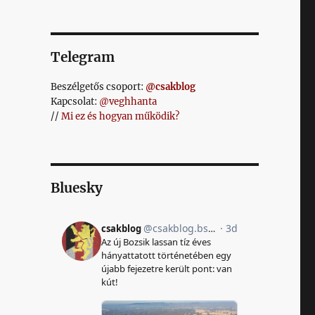
Telegram
Beszélgetős csoport:
@csakblog
Kapcsolat:
@veghhanta
//
Mi ez és hogyan működik?
Bluesky