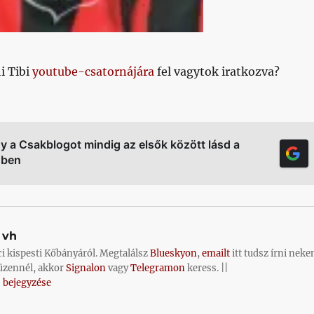
i Tibi
youtube-csatornájára
fel vagytok iratkozva?
gy a Csakblogot mindig az elsők között lásd a
őben
vh
ci kispesti Kőbányáról. Megtalálsz
Blueskyon
,
emailt
itt tudsz írni neke
üzennél, akkor
Signalon
vagy
Telegramon
keress. ||
 bejegyzése