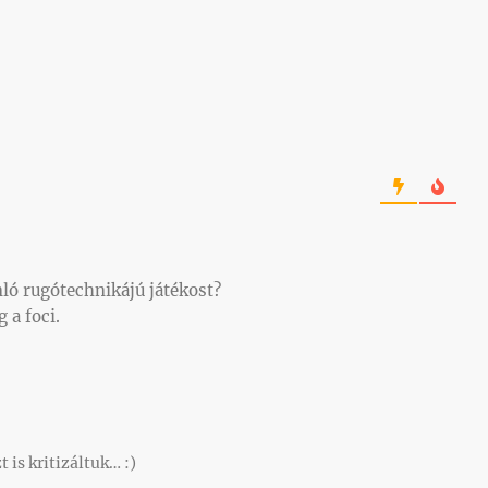
nló rugótechnikájú játékost?
 a foci.
 is kritizáltuk… :)