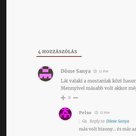
4
HOZZÁSZÓLÁS
Döme Sanya
11 éve
Lát valaki a mostaniak közt haso
Mennyivel másabb volt akkor még
0
Pelso
11 éve
Reply to
Döme Sanya
más volt bizony… és már azt