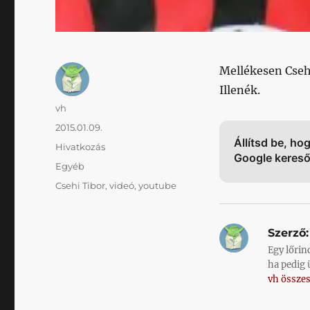
Mellékesen Cseh
Illenék.
Szerző
vh
Közzétéve
2015.01.09.
Állítsd be, ho
Forma
Hivatkozás
Google keres
Kategória
Egyéb
Címke
Csehi Tibor
,
videó
,
youtube
Szerző:
Egy lőrin
ha pedig 
vh összes