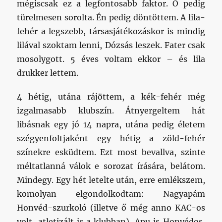
mégiscsak ez a legfontosabb faktor. Ő pedig
türelmesen sorolta. Én pedig döntöttem. A lila-
fehér a legszebb, társasjátékozáskor is mindig
lilával szoktam lenni, Dózsás leszek. Fater csak
mosolygott. 5 éves voltam ekkor – és lila
drukker lettem.
4 hétig, utána rájöttem, a kék-fehér még
izgalmasabb klubszín. Átnyergeltem hát
libásnak egy jó 14 napra, utána pedig életem
szégyenfoltjaként egy hétig a zöld-fehér
színekre esküdtem. Ezt most bevallva, szinte
méltatlanná válok e sorozat írására, belátom.
Mindegy. Egy hét letelte után, erre emlékszem,
komolyan elgondolkodtam: Nagyapám
Honvéd-szurkoló (illetve ő még anno KAC-os
volt, atletizált is a klubban), Apu is Honvédos,