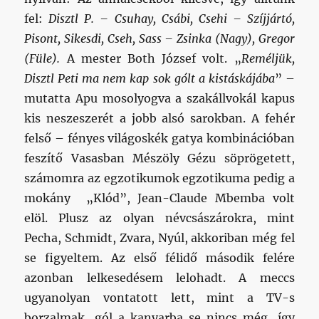
fel:
Disztl P. – Csuhay, Csábi, Csehi – Szíjjártó,
Pisont, Sikesdi, Cseh, Sass – Zsinka (Nagy), Gregor
(Füle).
A mester Both József volt. „
Reméljük,
Disztl Peti ma nem kap sok gólt a kistáskájába
” –
mutatta Apu mosolyogva a szakállvokál kapus
kis neszeszerét a jobb alsó sarokban. A fehér
felső – fényes világoskék gatya kombinációban
feszítő Vasasban Mészöly Gézu söprögetett,
számomra az egzotikumok egzotikuma pedig a
mokány „Klód”, Jean-Claude Mbemba volt
elöl. Plusz az olyan névcsászárokra, mint
Pecha, Schmidt, Zvara, Nyúl, akkoriban még fel
se figyeltem. Az első félidő második felére
azonban lelkesedésem lelohadt. A meccs
ugyanolyan vontatott lett, mint a TV-s
borzalmak, gól a kanyarba se nincs még, így