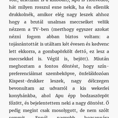
hát milyen rosszul esne nekik, ha én ellenük
drukkolnék, amikor elég nagy leszek ahhoz
hogy a brutál unalmas meccseiket velük
nézzem a TV-ben (merthogy egyszer azokat
nézni fogom abban biztos voltam: a
tojásrántottát is utáltam két évesen és kedvenc
lett ekkorra, a gombapörkölt dettó, ez lesz a
meccsekkel is. Végül is, bejött). Miután
meghoztam a fontos döntést, hogy szín-
preferenciáimat szembeköpve, önfeláldozóan
Kispest-drukker leszek, nagy délczegen
bevonultam az udvarról a kis wekerlei
konyhánkba, ahol Apu épp bodzaszörpöt
főzött, és bejelentettem neki a nagy döntést. Ő
pedig megint csak mosolygott, de nem szólt
semmit. Ennél nagyobb hozsannára