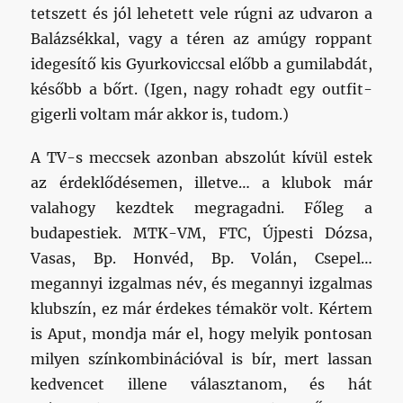
tetszett és jól lehetett vele rúgni az udvaron a
Balázsékkal, vagy a téren az amúgy roppant
idegesítő kis Gyurkoviccsal előbb a gumilabdát,
később a bőrt. (Igen, nagy rohadt egy outfit-
gigerli voltam már akkor is, tudom.)
A TV-s meccsek azonban abszolút kívül estek
az érdeklődésemen, illetve… a klubok már
valahogy kezdtek megragadni. Főleg a
budapestiek. MTK-VM, FTC, Újpesti Dózsa,
Vasas, Bp. Honvéd, Bp. Volán, Csepel…
megannyi izgalmas név, és megannyi izgalmas
klubszín, ez már érdekes témakör volt. Kértem
is Aput, mondja már el, hogy melyik pontosan
milyen színkombinációval is bír, mert lassan
kedvencet illene választanom, és hát