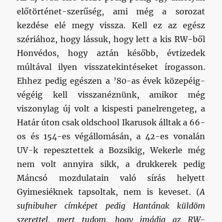
előtörténet-szerűség, ami még a sorozat
kezdése elé megy vissza. Kell ez az egész
szériához, hogy lássuk, hogy lett a kis RW-ből
Honvédos, hogy aztán később, évtizedek
múltával ilyen visszatekintéseket írogasson.
Ehhez pedig egészen a ’80-as évek közepéig-
végéig kell visszanéznünk, amikor még
viszonylag új volt a kispesti panelrengeteg, a
Határ úton csak oldschool Ikarusok álltak a 66-
os és 154-es végállomásán, a 42-es vonalán
UV-k repesztettek a Bozsikig, Wekerle még
nem volt annyira sikk, a drukkerek pedig
Máncsó mozdulatain való sírás helyett
Gyimesiéknek tapsoltak, nem is keveset. (
A
sufnibuher címképet pedig Hantának küldöm
szerettel, mert tudom, hogy imádja az RW-