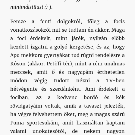
minimálstílust :)
).
Persze a fenti dolgokról, főleg a focis
vonatkozásokról mit se tudtam én akkor. Maga
a foci érdekelt, mint játék, nyilván előbb
kezdett izgatni a golyó kergetése, és az, hogy
Apu mekkora gyertyákat tud rúgni rendelésre a
Kóson (akkor: Petőfi tér), mint a rém unalmas
meccsek, amit ő és nagyapám érthetetlen
módon végig tudott nézni a TV-ben
hétvégente és szerdánként. Ami érdekelt a
fociban, az a kedvenc bordó és kék
rövidgatyáim voltak, amik a tavaszt jelezték,
ha végre felvehettem őket, meg a magas szárú
Puma sportcsukám, amit használtan kaptam
valami unokatesótól, de nekem nagyon