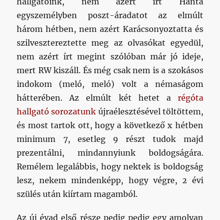
hallgatóink, nem azért írt Hanta
egyszemélyben poszt-áradatot az elmúlt
három hétben, nem azért Karácsonyoztatta és
szilvesztereztette meg az olvasókat egyedül,
nem azért írt megint szólóban már jó ideje,
mert RW kiszáll. És még csak nem is a szokásos
indokom (meló, meló) volt a némaságom
hátterében. Az elmúlt két hetet a
régóta
hallgató sorozatunk
újraélesztésével töltöttem,
és most tartok ott, hogy a következő x hétben
minimum 7, esetleg 9 részt tudok majd
prezentálni, mindannyiunk boldogságára.
Remélem legalábbis, hogy nektek is boldogság
lesz, nekem mindenképp, hogy végre, 2 évi
szülés után kiírtam magamból.
Az új évad első része pedig pedig egy amolyan