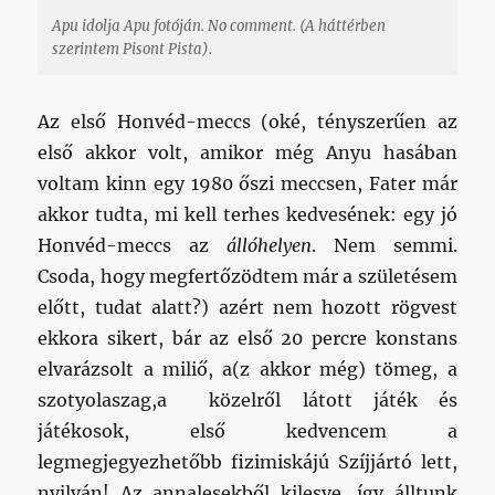
Apu idolja Apu fotóján. No comment. (A háttérben
szerintem Pisont Pista).
Az első Honvéd-meccs (oké, tényszerűen az
első akkor volt, amikor még Anyu hasában
voltam kinn egy 1980 őszi meccsen, Fater már
akkor tudta, mi kell terhes kedvesének: egy jó
Honvéd-meccs az
állóhelyen
. Nem semmi.
Csoda, hogy megfertőzödtem már a születésem
előtt, tudat alatt?) azért nem hozott rögvest
ekkora sikert, bár az első 20 percre konstans
elvarázsolt a miliő, a(z akkor még) tömeg, a
szotyolaszag,a közelről látott játék és
játékosok, első kedvencem a
legmegjegyezhetőbb fizimiskájú Szíjjártó lett,
nyilván! Az annalesekből kilesve, így álltunk