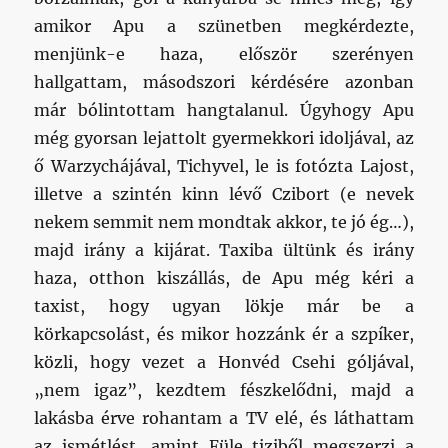
amikor Apu a szünetben megkérdezte,
menjünk-e haza, először szerényen
hallgattam, másodszori kérdésére azonban
már bólintottam hangtalanul. Úgyhogy Apu
még gyorsan lejattolt gyermekkori idoljával, az
ő Warzychájával, Tichyvel, le is fotózta Lajost,
illetve a szintén kinn lévő Czibort (e nevek
nekem semmit nem mondtak akkor, te jó ég…),
majd irány a kijárat. Taxiba ültünk és irány
haza, otthon kiszállás, de Apu még kéri a
taxist, hogy ugyan lökje már be a
körkapcsolást, és mikor hozzánk ér a szpíker,
közli, hogy vezet a Honvéd Csehi góljával,
„nem igaz”, kezdtem fészkelődni, majd a
lakásba érve rohantam a TV elé, és láthattam
az ismétlést, amint Füle tiziből megszerzi a