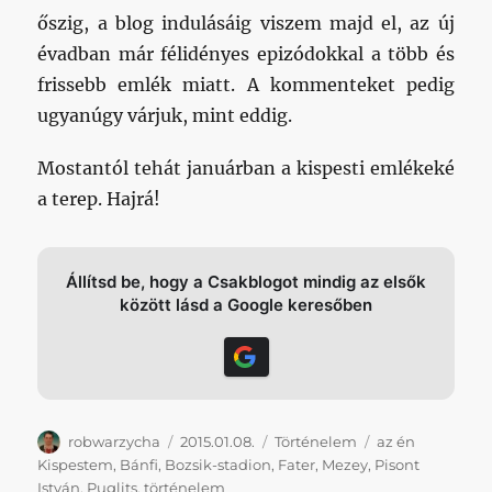
őszig, a blog indulásáig viszem majd el, az új
évadban már félidényes epizódokkal a több és
frissebb emlék miatt. A kommenteket pedig
ugyanúgy várjuk, mint eddig.
Mostantól tehát januárban a kispesti emlékeké
a terep. Hajrá!
Állítsd be, hogy a Csakblogot mindig az elsők
között lásd a Google keresőben
Szerző
Közzétéve
Kategória
Címke
robwarzycha
2015.01.08.
Történelem
az én
Kispestem
,
Bánfi
,
Bozsik-stadion
,
Fater
,
Mezey
,
Pisont
István
,
Puglits
,
történelem