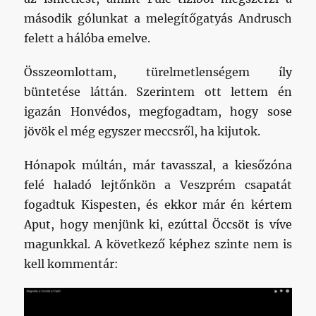
második gólunkat a melegítőgatyás Andrusch
felett a hálóba emelve.
Összeomlottam, türelmetlenségem íly
büntetése láttán. Szerintem ott lettem én
igazán Honvédos, megfogadtam, hogy sose
jövök el még egyszer meccsről, ha kijutok.
Hónapok múltán, már tavasszal, a kiesőzóna
felé haladó lejtőnkön a Veszprém csapatát
fogadtuk Kispesten, és ekkor már én kértem
Aput, hogy menjünk ki, ezúttal Öccsöt is víve
magunkkal. A következő képhez szinte nem is
kell kommentár: