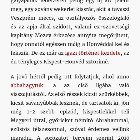
gályájának fedélzetén pedig egy új arc jelent
meg, egy sovány wekerlei kissrác, akit a tavaszi
Veszprém-meccs, az osztályozós összefoglaló
és az apja által szidott, valami ex-szövetségi
kapitány Mezey érkezése annyita megőrjített,
hogy onnatól egészen máig a Honvéddal kel és
fekszik. De ez már az
igazi történet kezdete
, az
én tényleges Kispest-Honvéd sztorimé.
A jövő héttől pedig ott folytatjuk, ahol anno
abbahagytuk
: a az első ligába való
visszajutástól. Az első részek kicsit szürkébbek,
kicsit savanyúbbak lesznek, de tartsatok ki, jön
még 1-2 szebb epizód, kispestiekkel teli
Megyeri úttal, győrieket némító Abrahammal,
ezüstös félszezonnal, szóval érdemes velünk
maradni. A sorozatot terveim szerint 2010