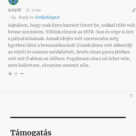
A69W
11 éve
Reply to
FerikeKispest
Sajnálom, hogy csak ilyen karriert futott be, sokkal több volt
benne szerintem. Tőlünk elment az MTK-hoz és vége is lett
a pályafutásának. Annak idején volt szerencsém még
Egerben látni a bemutatkozását (Csank János volt akkortájt
az edző) és számos mérkőzését, kevés olyan gyors játékos
volt mit Ő abban az időben. Fogalmam sincs mi lehet vele,
nem hallottam, olvastam semmit róla.
0
Támogatás