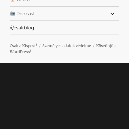
almenü
Podcast
szétnyit
/r/csakblog
Csak a Kispest!
Személyes adatok védelme
Köszönjük
WordPress!