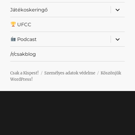
almenü
Játékoskeringő
szétnyit
UFCC
almenü
Podcast
szétnyit
/r/csakblog
Csak a Kispest!
Személyes adatok védelme
Köszönjük
WordPress!