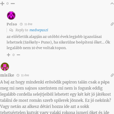
0
Pelso
11 éve
Reply to
medvepuszi
az előéletük alapján az utóbbi évek legjobb igazolásai
lehetnek (Székely+ Puno), ha sikerülne beépíteni őket… Ők
legalább nem 10 éve voltak topon.
0
misike
11 éve
A baj az hogy mindenki erösödik papiron talán csak a pápa
meg mi nem sajnos szerintem mi nem is fogunk eddig
legalább cordella selejtjeiböl lehetett egy két két jó játékost
találni de most román szerb spilerek jönnek. Ez jó nekünk?
Vagy netán az alkesz détári hozza ide azt a sokk
tehetségtelen kutyát vagy valaki rokona ismeri öket és ide