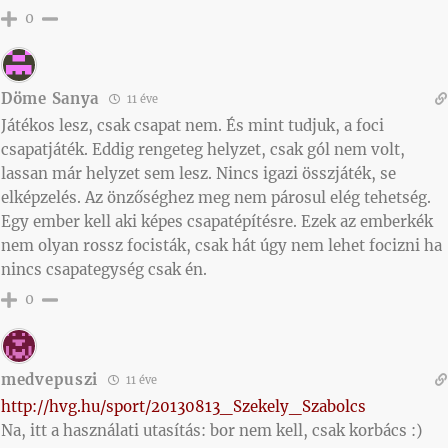
0
Döme Sanya
11 éve
Játékos lesz, csak csapat nem. És mint tudjuk, a foci
csapatjáték. Eddig rengeteg helyzet, csak gól nem volt,
lassan már helyzet sem lesz. Nincs igazi összjáték, se
elképzelés. Az önzőséghez meg nem párosul elég tehetség.
Egy ember kell aki képes csapatépítésre. Ezek az emberkék
nem olyan rossz focisták, csak hát úgy nem lehet focizni ha
nincs csapategység csak én.
0
medvepuszi
11 éve
http://hvg.hu/sport/20130813_Szekely_Szabolcs
Na, itt a használati utasítás: bor nem kell, csak korbács :)