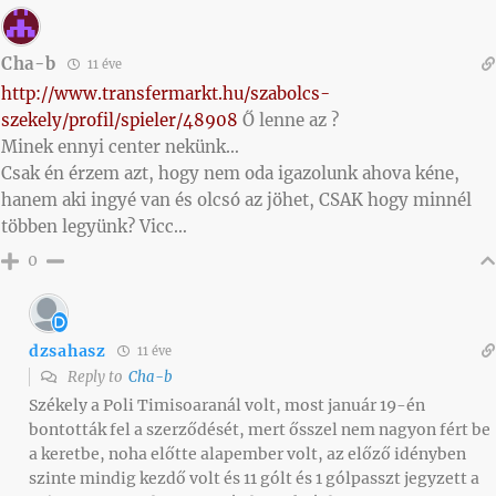
Cha-b
11 éve
http://www.transfermarkt.hu/szabolcs-
szekely/profil/spieler/48908
Ő lenne az ?
Minek ennyi center nekünk…
Csak én érzem azt, hogy nem oda igazolunk ahova kéne,
hanem aki ingyé van és olcsó az jöhet, CSAK hogy minnél
többen legyünk? Vicc…
0
dzsahasz
11 éve
Reply to
Cha-b
Székely a Poli Timisoaranál volt, most január 19-én
bontották fel a szerződését, mert ősszel nem nagyon fért be
a keretbe, noha előtte alapember volt, az előző idényben
szinte mindig kezdő volt és 11 gólt és 1 gólpasszt jegyzett a