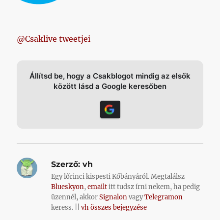
@Csaklive tweetjei
Állítsd be, hogy a Csakblogot mindig az elsők
között lásd a Google keresőben
Szerző:
vh
Egy lőrinci kispesti Kőbányáról. Megtalálsz
Blueskyon
,
emailt
itt tudsz írni nekem, ha pedig
üzennél, akkor
Signalon
vagy
Telegramon
keress. ||
vh összes bejegyzése