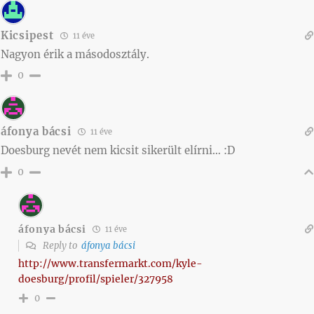
Kicsipest
11 éve
Nagyon érik a másodosztály.
0
áfonya bácsi
11 éve
Doesburg nevét nem kicsit sikerült elírni… :D
0
áfonya bácsi
11 éve
Reply to
áfonya bácsi
http://www.transfermarkt.com/kyle-
doesburg/profil/spieler/327958
0