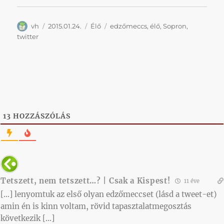
Szerző
Közzétéve
Kategória
Címke
vh
2015.01.24.
Élő
edzőmeccs
,
élő
,
Sopron
,
twitter
13
HOZZÁSZÓLÁS
Tetszett, nem tetszett…? | Csak a Kispest!
11 éve
[…] lenyomtuk az első olyan edzőmeccset (lásd a tweet-et)
amin én is kinn voltam, rövid tapasztalatmegosztás
következik […]