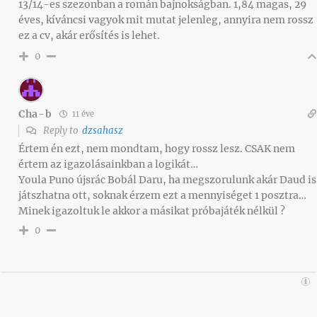
13/14-es szezonban a román bajnokságban. 1,84 magas, 29
éves, kíváncsi vagyok mit mutat jelenleg, annyira nem rossz
ez a cv, akár erősítés is lehet.
0
Cha-b
11 éve
Reply to
dzsahasz
Értem én ezt, nem mondtam, hogy rossz lesz. CSAK nem
értem az igazolásainkban a logikát…
Youla Puno újsrác Bobál Daru, ha megszorulunk akár Daud is
játszhatna ott, soknak érzem ezt a mennyiséget 1 posztra…
Minek igazoltuk le akkor a másikat próbajáték nélkül ?
0