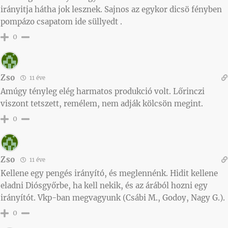
irányitja hátha jok lesznek. Sajnos az egykor dicsö fényben
pompázo csapatom ide süllyedt .
0
Zso
11 éve
Amúgy tényleg elég harmatos produkció volt. Lőrinczi
viszont tetszett, remélem, nem adják kölcsön megint.
0
Zso
11 éve
Kellene egy pengés irányító, és meglennénk. Hidit kellene
eladni Diósgyőrbe, ha kell nekik, és az árából hozni egy
irányítót. Vkp-ban megvagyunk (Csábi M., Godoy, Nagy G.).
0