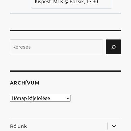
Keresés
ARCHÍVUM
Archívum
almenü
Rólunk
szétnyit