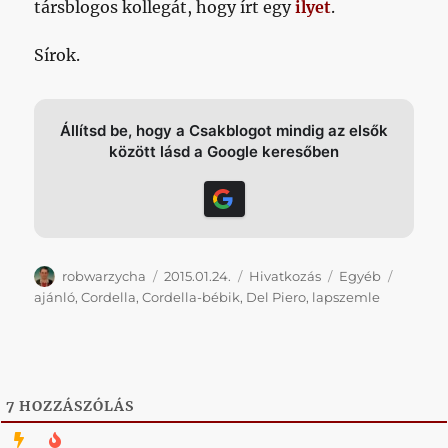
társblogos kollegát, hogy írt egy
ilyet
.
Sírok.
Állítsd be, hogy a Csakblogot mindig az elsők
között lásd a Google keresőben
Szerző
Közzétéve
Forma
Kategória
Címke
robwarzycha
2015.01.24.
Hivatkozás
Egyéb
ajánló
,
Cordella
,
Cordella-bébik
,
Del Piero
,
lapszemle
7
HOZZÁSZÓLÁS