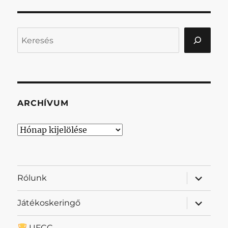
Keresés
ARCHÍVUM
Archívum
almenü
Rólunk
szétnyit
almenü
Játékoskeringő
szétnyit
UFCC