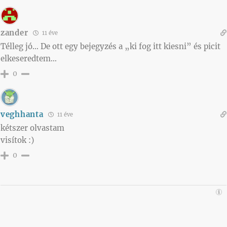
zander
11 éve
Télleg jó… De ott egy bejegyzés a „ki fog itt kiesni” és picit
elkeseredtem…
0
veghhanta
11 éve
kétszer olvastam
visítok :)
0