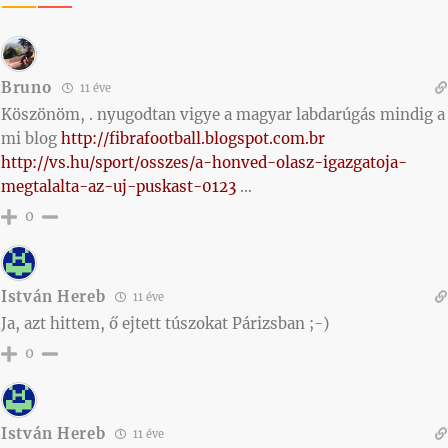
Bruno
11 éve
Köszönöm, . nyugodtan vigye a magyar labdarúgás mindig a
mi blog
http://fibrafootball.blogspot.com.br
http://vs.hu/sport/osszes/a-honved-olasz-igazgatoja-
megtalalta-az-uj-puskast-0123
…
0
István Hereb
11 éve
Ja, azt hittem, ő ejtett túszokat Párizsban ;-)
0
István Hereb
11 éve