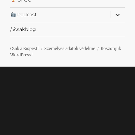
almenü
Podcast
szétnyit
/r/csakblog
Csak a Kispest!
Személyes adatok védelme
Köszönjük
WordPress!