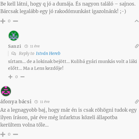
Be kell látni, hogy q jó a dumája. És nagyon találó – sajnos.
Bárcsak legalább egy jó rakodómunkást igazolnánk! ;-)
0
Sanzi
11 éve
Reply to
István Hereb
sírtam… de a lokinak bejött… Kulibá gyári munkás volt a láki
előtt… Ma a Lens kezdője!
0
áfonya bácsi
11 éve
Az a legnagyobb baj, hogy már én is csak röhögni tudok egy
ilyen íráson, pár éve még infarktus közeli állapotba
kerültem volna tőle…
0