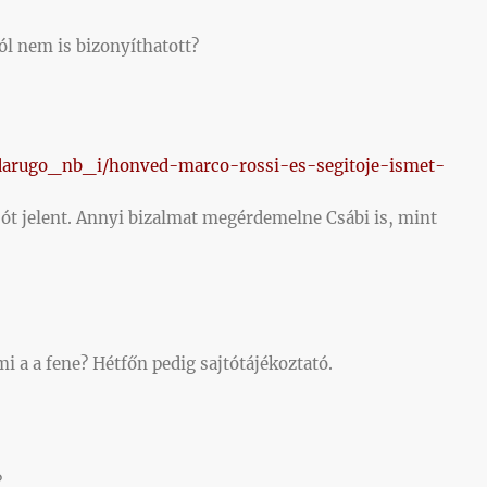
ól nem is bizonyíthatott?
bdarugo_nb_i/honved-marco-rossi-es-segitoje-ismet-
jót jelent. Annyi bizalmat megérdemelne Csábi is, mint
i a a fene? Hétfőn pedig sajtótájékoztató.
?