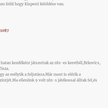
on felül hogy Kispesti kötődése van.
11087
 hatan kezdőként játszottak az nb1-es keretből,Brkovics,
Tisza.
y az esélyük a feljutásra.Már most is elérik a
ntjét.Ma ellenünk 9 volt nb1-s játékossal álltak fel,és