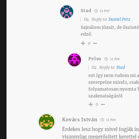
Stad
11 éve
Reply to
Daniel Petz
Sajnálom Józsit, de őszinté
edző.
0
Pelso
11 éve
Reply to
Stad
ezt így nem tudom mi al
szerepelne mind2, csak 
folyamatosan nyomta Te
szakmaiságáról
0
Kovács István
11 éve
Érdekes lesz hogy mivel fogják in
viszonylag megerősített kerettel