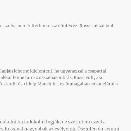
n szólva nem feltétlen rossz döntés ez. Rossi sokkal jobb
apján lehetne kijelenteni, ha ugyanazzal a csapattal
akkor lenne fair az összehasonlítás. Rossi volt, aki
stardit és 1 ideig Mancinit… ez önmagában sokat elárul a
dokolni ha indokolni fogják, de szerintem ezzel a
 és Rossival nagyobbak az esélyeink. Őszintén én semmi