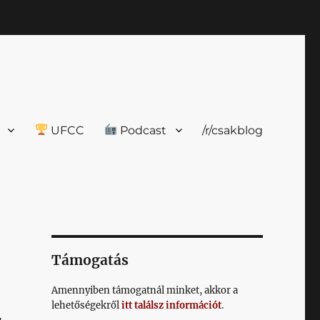
UFCC
Podcast
/r/csakblog
Támogatás
Amennyiben támogatnál minket, akkor a
lehetőségekről
itt találsz információt
.