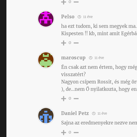
0
Pelso
11 éve
ha ezt tudom, ki sem megyek ma
Kispesten !! kb, mint amit Egérb
0
maroscup
11 éve
Én csak azt nem értem, hogy mégi
visszatért?
Nagyon csípem Rossit, és még örül
), de…nem Ő nyilatkozta, hogy en
0
Daniel Petz
11 éve
Sajna az eredmenyekre nezve ne
0