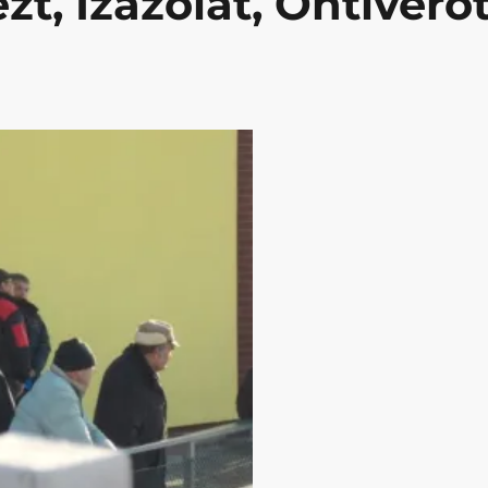
zt, Izazolát, Ontivero