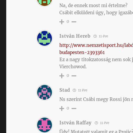
Na, de ennek most mi értelme?
Csábit elküldeni úgy, hogy igazáb
0
István Hereb
11 éve
http://www.nemzetisport.hu/la
budapesten-2393361
Ez a nagy titokzatosság nem sok 
Vierchowod.
0
Stad
11 éve
Ns szerint Csábi megy Rossi jön m
0
István Raffay
11 éve
Üdv! Mutatott valamit ez a Projic