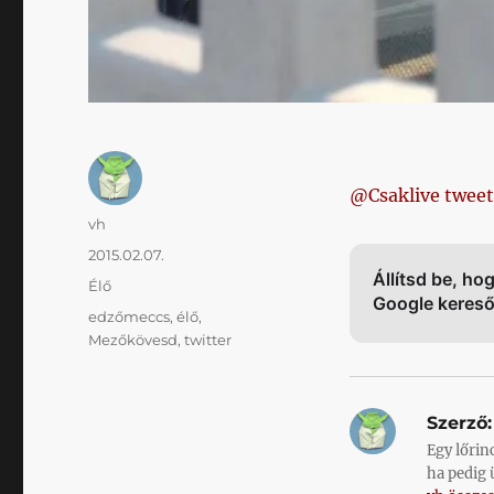
@Csaklive tweet
Szerző
vh
Közzétéve
2015.02.07.
Állítsd be, ho
Kategória
Élő
Google keres
Címke
edzőmeccs
,
élő
,
Mezőkövesd
,
twitter
Szerző:
Egy lőrin
ha pedig 