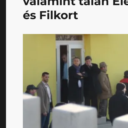
valamint talán Ele
és Filkort