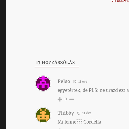
vh összes
17
HOZZÁSZÓLÁS
Pelso
11 éve
egyetértek, de PLS: ne urazd ezt
0
Thibby
11 éve
Mi lenne??? Cordella