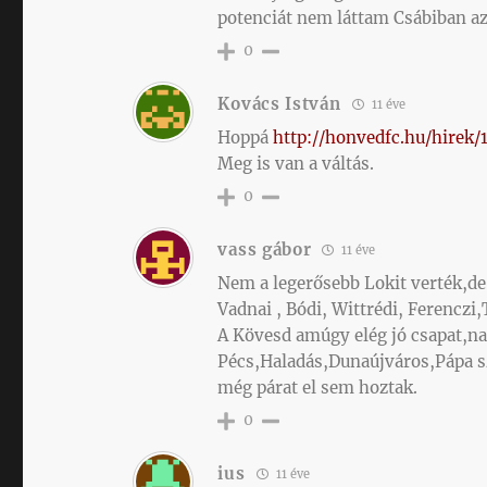
potenciát nem láttam Csábiban az
0
Kovács István
11 éve
Hoppá
http://honvedfc.hu/hirek/
Meg is van a váltás.
0
vass gábor
11 éve
Nem a legerősebb Lokit verték,de
Vadnai , Bódi, Wittrédi, Ferenczi,
A Kövesd amúgy elég jó csapat,nag
Pécs,Haladás,Dunaújváros,Pápa szi
még párat el sem hoztak.
0
ius
11 éve