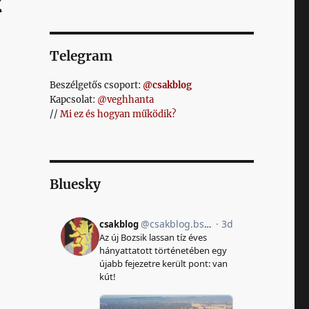
t
Telegram
Beszélgetős csoport:
@csakblog
Kapcsolat:
@veghhanta
//
Mi ez és hogyan működik?
Bluesky