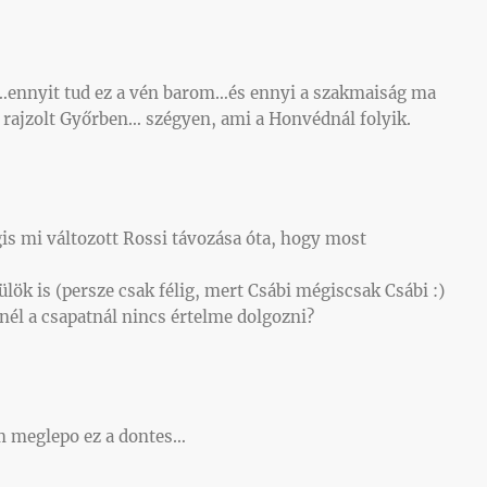
…ennyit tud ez a vén barom…és ennyi a szakmaiság ma
á rajzolt Győrben… szégyen, ami a Honvédnál folyik.
s mi változott Rossi távozása óta, hogy most
ök is (persze csak félig, mert Csábi mégiscsak Csábi :)
nél a csapatnál nincs értelme dolgozni?
m meglepo ez a dontes…