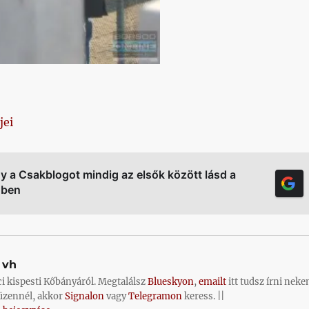
jei
gy a Csakblogot mindig az elsők között lásd a
őben
vh
ci kispesti Kőbányáról. Megtalálsz
Blueskyon
,
emailt
itt tudsz írni neke
üzennél, akkor
Signalon
vagy
Telegramon
keress. ||