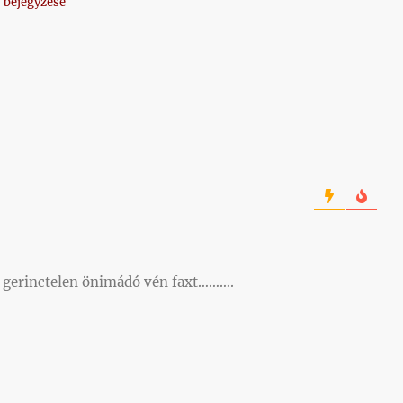
 bejegyzése
 a gerinctelen önimádó vén faxt……….