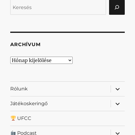
Keresés
ARCHÍVUM
Archívum
almenü
Rólunk
szétnyit
almenü
Játékoskeringő
szétnyit
UFCC
almenü
Podcast