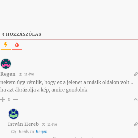
3
HOZZÁSZÓLÁS
Regen
11 éve
nekem úgy rémlik, hogy ez a jelenet a másik oldalon volt…
ha azt ábrázolja a kép, amire gondolok
0
István Hereb
11 éve
Reply to
Regen