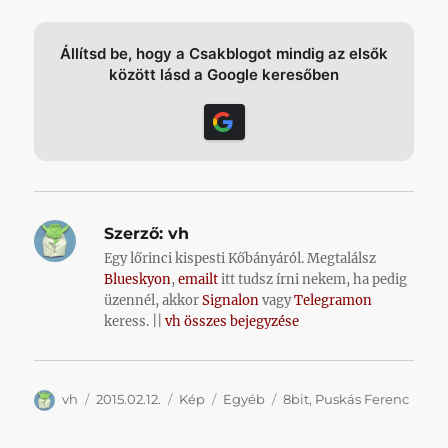
Állítsd be, hogy a Csakblogot mindig az elsők
között lásd a Google keresőben
Szerző:
vh
Egy lőrinci kispesti Kőbányáról. Megtalálsz
Blueskyon
,
emailt
itt tudsz írni nekem, ha pedig
üzennél, akkor
Signalon
vagy
Telegramon
keress. ||
vh összes bejegyzése
Szerző
Közzétéve
Forma
Kategória
Címke
vh
2015.02.12.
Kép
Egyéb
8bit
,
Puskás Ferenc