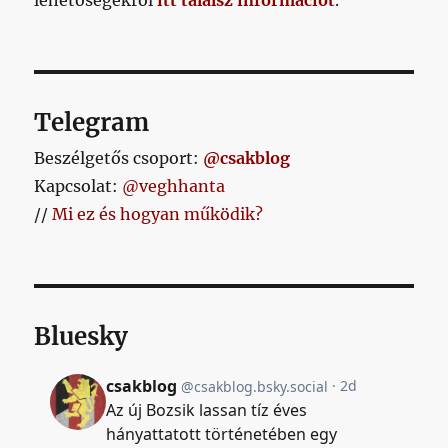
Telegram
Beszélgetős csoport:
@csakblog
Kapcsolat:
@veghhanta
//
Mi ez és hogyan működik?
Bluesky