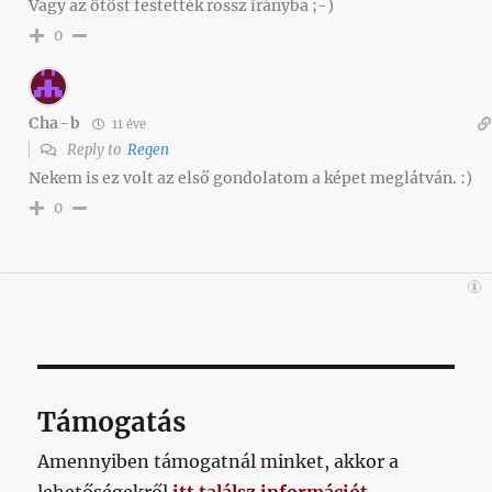
Vagy az ötöst festették rossz irányba ;-)
0
Cha-b
11 éve
Reply to
Regen
Nekem is ez volt az első gondolatom a képet meglátván. :)
0
Támogatás
Amennyiben támogatnál minket, akkor a
lehetőségekről
itt találsz információt
.