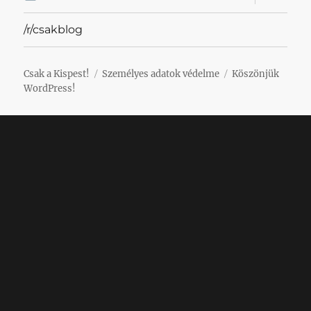
szétnyit
/r/csakblog
Csak a Kispest!
Személyes adatok védelme
Köszönjük
WordPress!