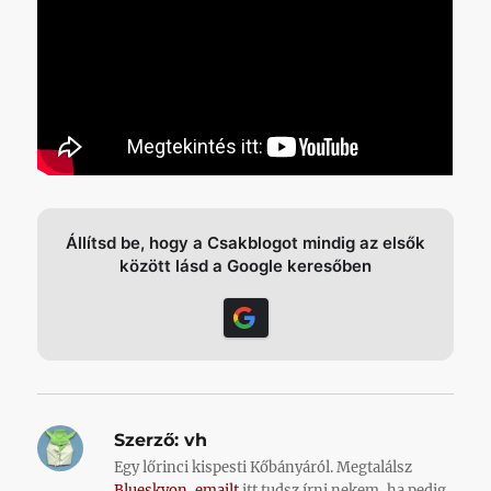
Állítsd be, hogy a Csakblogot mindig az elsők
között lásd a Google keresőben
Szerző:
vh
Egy lőrinci kispesti Kőbányáról. Megtalálsz
Blueskyon
,
emailt
itt tudsz írni nekem, ha pedig