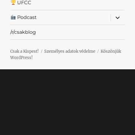
UFCC
almenü
Podcast
szétnyit
/r/csakblog
Csak a Kispest!
Személyes adatok védelme
Köszönjük
WordPress!