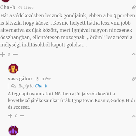
Cha-b
11 éve
Hát a védekezésben lesznek gondjaink, ebben a bő 3 percben
is látszik, hogy káosz… Kosnic helyett hátha lesz vmi jobb
alternatíva az újak között, mert Ignjával nagyon nincsenek
összhangban, ellentétesen mozognak. „öröm” lesz nézni a
mélységi inditásokból kapott gólokat…
0
vass gábor
11 éve
Reply to
Cha-b
A tegnapi nyomtatott NS-ben a jól játszók között a
következő játékosainkat írták:Ignjatovic,Kosnic,Godoy,Hidi
és Prosser.
0