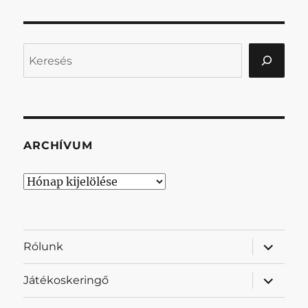
Keresés
ARCHÍVUM
Archívum
almenü
Rólunk
szétnyit
almenü
Játékoskeringő
szétnyit