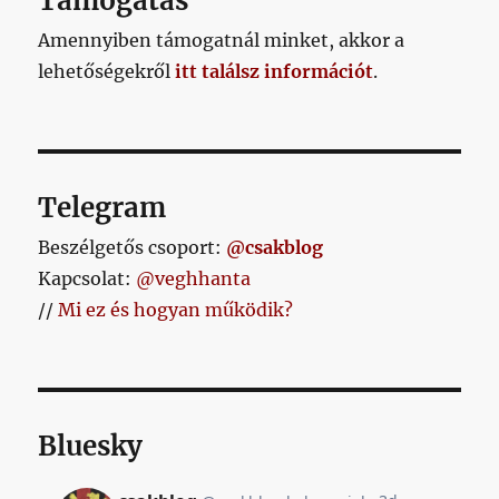
Támogatás
Amennyiben támogatnál minket, akkor a
lehetőségekről
itt találsz információt
.
Telegram
Beszélgetős csoport:
@csakblog
Kapcsolat:
@veghhanta
//
Mi ez és hogyan működik?
Bluesky