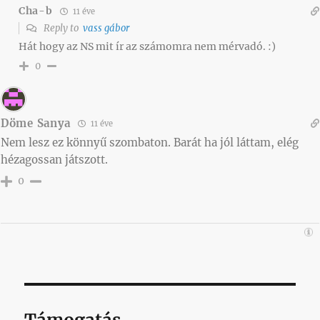
Cha-b
11 éve
Reply to
vass gábor
Hát hogy az NS mit ír az számomra nem mérvadó. :)
0
Döme Sanya
11 éve
Nem lesz ez könnyű szombaton. Barát ha jól láttam, elég
hézagossan játszott.
0