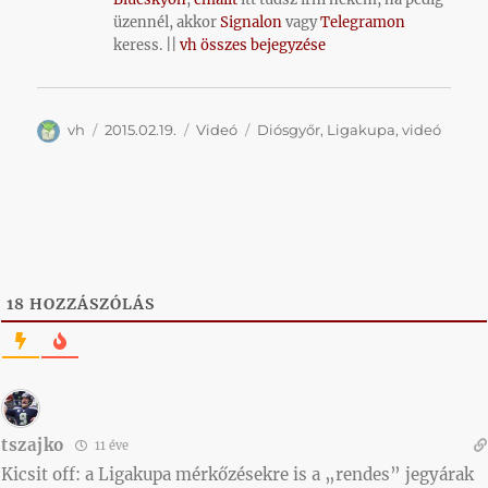
üzennél, akkor
Signalon
vagy
Telegramon
keress. ||
vh összes bejegyzése
Szerző
Közzétéve
Kategória
Címke
vh
2015.02.19.
Videó
Diósgyőr
,
Ligakupa
,
videó
18
HOZZÁSZÓLÁS
tszajko
11 éve
Kicsit off: a Ligakupa mérkőzésekre is a „rendes” jegyárak