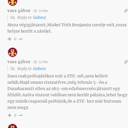
vass gábor
11 éve
Reply to
Gabesz
Meza végigjátszott,Miskei Tóth Benjamin cseréje volt,rossz
helyre került a zárójel.
0
vass gábor
11 éve
Reply to
Gabesz
Daru csak próbajátékon volt a ZTE-nél,nem kellett
nekik.Majd onnan visszatérve,még február 5.-én a
Dunaharaszti ellen az nb3-om edzőmeccsén játszott egy
félidőt.Azóta viszont valóban nem került pályára,lehet hogy
egy másik csapatnál próbázik,de a ZTE-hez már biztosan
nem megy.
0