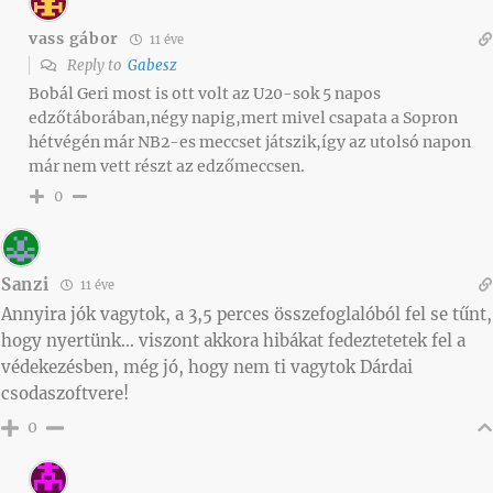
vass gábor
11 éve
Reply to
Gabesz
Bobál Geri most is ott volt az U20-sok 5 napos
edzőtáborában,négy napig,mert mivel csapata a Sopron
hétvégén már NB2-es meccset játszik,így az utolsó napon
már nem vett részt az edzőmeccsen.
0
Sanzi
11 éve
Annyira jók vagytok, a 3,5 perces összefoglalóból fel se tűnt,
hogy nyertünk… viszont akkora hibákat fedeztetetek fel a
védekezésben, még jó, hogy nem ti vagytok Dárdai
csodaszoftvere!
0