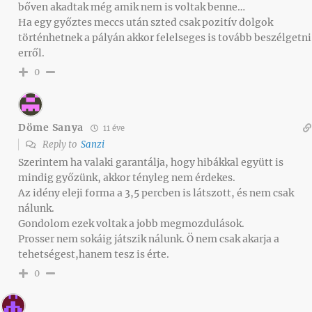
bőven akadtak még amik nem is voltak benne…
Ha egy győztes meccs után szted csak pozitív dolgok
történhetnek a pályán akkor felelseges is tovább beszélgetni
erről.
0
Döme Sanya
11 éve
Reply to
Sanzi
Szerintem ha valaki garantálja, hogy hibákkal együtt is
mindig győzünk, akkor tényleg nem érdekes.
Az idény eleji forma a 3,5 percben is látszott, és nem csak
nálunk.
Gondolom ezek voltak a jobb megmozdulások.
Prosser nem sokáig játszik nálunk. Ö nem csak akarja a
tehetségest,hanem tesz is érte.
0