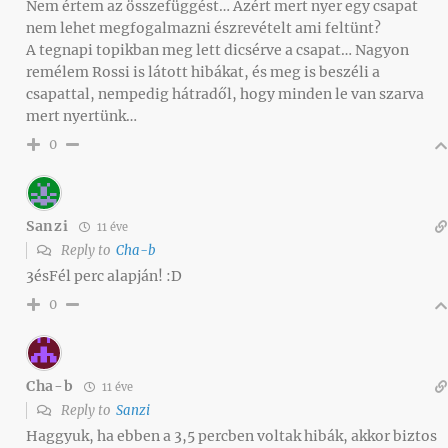
Nem értem az összefüggést… Azért mert nyer egy csapat
nem lehet megfogalmazni észrevételt ami feltünt?
A tegnapi topikban meg lett dicsérve a csapat… Nagyon
remélem Rossi is látott hibákat, és meg is beszéli a
csapattal, nempedig hátradől, hogy minden le van szarva
mert nyertünk…
0
Sanzi
11 éve
Reply to
Cha-b
3ésFél perc alapján! :D
0
Cha-b
11 éve
Reply to
Sanzi
Haggyuk, ha ebben a 3,5 percben voltak hibák, akkor biztos