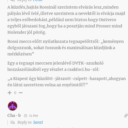
A küzdés,hajtás Rossinál szerintem elvárás lesz,minden
pályán lévő felé,illetve szerintem a nevektől is elvárja majd
a teljes erőbedobást,például nem biztos hogy Ontivero
egyből játszani fog,hogy ha a posztján mind Prosser mind
Holender jól pörög.
Rossi meccs előtt nyilatkozata tegnapelőttről: „keményen
dolgozzunk, sokat fussunk és maximálisan küzdjünk a
mérkőzésen”
Egy a tegnapi meccsen jelenlévő DVTK-szurkoló
hozzászólásából egy részlet a csakfoci.hu-ról:
„a Kispest úgy küzdött-játszott-csípett-harapott,ahogyan
én látni szerettem volna az enyéimtől!!”
0
Cha-b
11 éve
Reply to
Sanzi