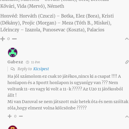
Kővári, Vida (Mervó), Németh
Honvéd: Horváth (Czuczi) – Botka, Elez (Bora), Kristi
(Dékány), Projic (Morgan) – Meza (Tóth B., Miskei),
Lőrinczy – Izazola, Punosevac (Koszta), Palacios
0
Gabesz
11 éve
Reply to
Kicsipest
Ha jól számolom ez csak 10 játékos,nincs ki a csapat !!!! A
honlapon és a Sportt honlapon is ugyanígy van ??? Nem
voltunk 11-en vagy ki volt a 11-k ????? Az U20 11 játékosból
állt !
Mi van Daruval se nem játszott már hetek óta és nem szóltak
róla,hogy elment volna kölcsönbe ?????
0