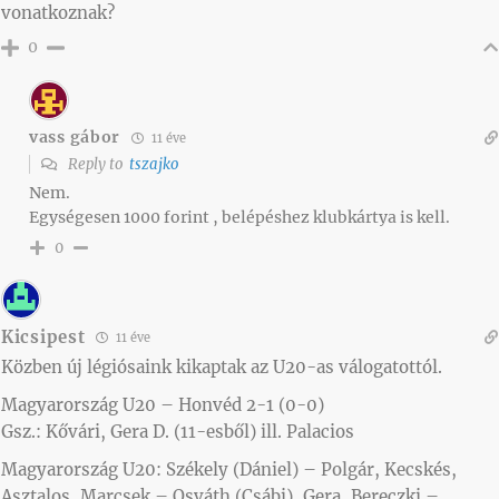
vonatkoznak?
0
vass gábor
11 éve
Reply to
tszajko
Nem.
Egységesen 1000 forint , belépéshez klubkártya is kell.
0
Kicsipest
11 éve
Közben új légiósaink kikaptak az U20-as válogatottól.
Magyarország U20 – Honvéd 2-1 (0-0)
Gsz.: Kővári, Gera D. (11-esből) ill. Palacios
Magyarország U20: Székely (Dániel) – Polgár, Kecskés,
Asztalos, Marcsek – Osváth (Csábi), Gera, Bereczki –