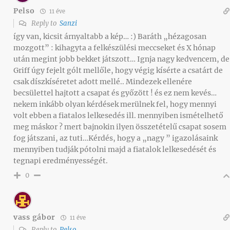
Pelso
11 éve
Reply to
Sanzi
így van, kicsit árnyaltabb a kép… :) Baráth „hézagosan
mozgott” : kihagyta a felkészülési meccseket és X hónap
után megint jobb bekket játszott… Ignja nagy kedvencem, de
Griff úgy fejelt gólt mellőle, hogy végig kísérte a csatárt de
csak díszkíséretet adott mellé.. Mindezek ellenére
becsülettel hajtott a csapat és győzött ! és ez nem kevés…
nekem inkább olyan kérdések merülnek fel, hogy mennyi
volt ebben a fiatalos lelkesedés ill. mennyiben ismételhető
meg máskor ? mert bajnokin ilyen összetételű csapat sosem
fog játszani, az tuti…Kérdés, hogy a „nagy ” igazolásaink
mennyiben tudják pótolni majd a fiatalok lelkesedését és
tegnapi eredményességét.
0
vass gábor
11 éve
Reply to
Pelso