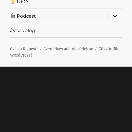
UFCC
almenü
Podcast
szétnyit
/r/csakblog
Csak a Kispest!
Személyes adatok védelme
Köszönjük
WordPress!