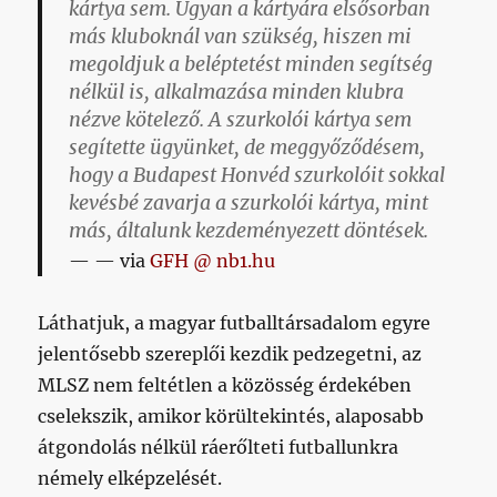
kártya sem. Ugyan a kártyára elsősorban
más kluboknál van szükség, hiszen mi
megoldjuk a beléptetést minden segítség
nélkül is, alkalmazása minden klubra
nézve kötelező. A szurkolói kártya sem
segítette ügyünket, de meggyőződésem,
hogy a Budapest Honvéd szurkolóit sokkal
kevésbé zavarja a szurkolói kártya, mint
más, általunk kezdeményezett döntések.
— via
GFH @ nb1.hu
Láthatjuk, a magyar futballtársadalom egyre
jelentősebb szereplői kezdik pedzegetni, az
MLSZ nem feltétlen a közösség érdekében
cselekszik, amikor körültekintés, alaposabb
átgondolás nélkül ráerőlteti futballunkra
némely elképzelését.