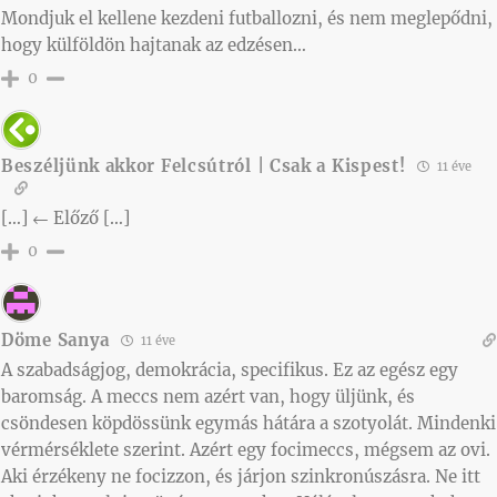
Mondjuk el kellene kezdeni futballozni, és nem meglepődni,
hogy külföldön hajtanak az edzésen…
0
Beszéljünk akkor Felcsútról | Csak a Kispest!
11 éve
[…] ← Előző […]
0
Döme Sanya
11 éve
A szabadságjog, demokrácia, specifikus. Ez az egész egy
baromság. A meccs nem azért van, hogy üljünk, és
csöndesen köpdössünk egymás hátára a szotyolát. Mindenki
vérmérséklete szerint. Azért egy focimeccs, mégsem az ovi.
Aki érzékeny ne focizzon, és járjon szinkronúszásra. Ne itt