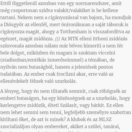
Ettől függetlenül azonban van egy normarendszer, amit
még csoportosan szidva valakit/valakiket is be kellene
tartani. Nekem nem a cigányozással van bajom, ha mondjuk
a Diósgyőr az ellenfél, mert önironikusan a saját táboruk is
cigányozza magát, ahogy a Totthenham is visszafordítva az
egészet, magát zsidózza. /// Az MTK elleni itthoni zsidózás
színvonala azonban nálam már bőven kimeríti a nem fér
bele dolgot, miközben én magam is szoktam viccelni
(stadionban/emtékás ismerőseimmel) a témában, de
nyilván nem butaságból, hanem a jelentések pontos
tudatában. Az ember csak froclizni akar, erre való az
ellenérdekelt félnek való szurkolás.
A lényeg, hogy én nem tiltanék semmit, csak röhögnék az
emberi butaságon, ha egy közösségnek az a szurkolás, hogy
karlengetve zsidózik, élteti Szálasit, vagy bárkit. Ez ellen
nem lehet semmi sem tenni, legfeljebb személyre szabottan
kitiltani őket, de azt is minek? A klubok és az MLSZ
szocializáljon olyan embereket, akiket a szülei, tanárai,