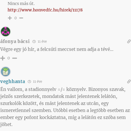
Nincs más út.
http://www.honvedfc.hu/hirek/11178
0
áfonya bácsi
11 éve
Végre egy jó hír, a felcsúti meccset nem adja a tévé…
0
veghhanta
11 éve
Én vallom, a stadionnyelv =/= köznyelv. Bizonyos szavak,
jelzős szerkezetek, mondatok mást jelentenek lelátón,
szurkolók között, és mást jelentenek az utcán, egy
ismeretlennel szemben. Utóbbi esetben a legtöbb esetben az
ember egy pofont kockáztatna, míg a lelátón ez szóba sem
jöhet.