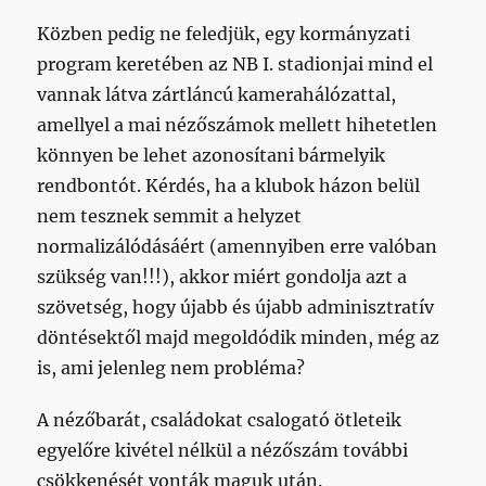
Közben pedig ne feledjük, egy kormányzati
program keretében az NB I. stadionjai mind el
vannak látva zártláncú kamerahálózattal,
amellyel a mai nézőszámok mellett hihetetlen
könnyen be lehet azonosítani bármelyik
rendbontót. Kérdés, ha a klubok házon belül
nem tesznek semmit a helyzet
normalizálódásáért (amennyiben erre valóban
szükség van!!!), akkor miért gondolja azt a
szövetség, hogy újabb és újabb adminisztratív
döntésektől majd megoldódik minden, még az
is, ami jelenleg nem probléma?
A nézőbarát, családokat csalogató ötleteik
egyelőre kivétel nélkül a nézőszám további
csökkenését vonták maguk után.