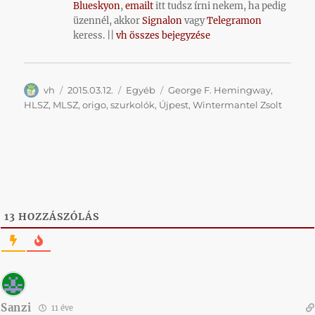
Blueskyon
,
emailt
itt tudsz írni nekem, ha pedig
üzennél, akkor
Signalon
vagy
Telegramon
keress. ||
vh összes bejegyzése
Szerző
Közzétéve
Kategória
Címke
vh
2015.03.12.
Egyéb
George F. Hemingway
,
HLSZ
,
MLSZ
,
origo
,
szurkolók
,
Újpest
,
Wintermantel Zsolt
13
HOZZÁSZÓLÁS
Sanzi
11 éve