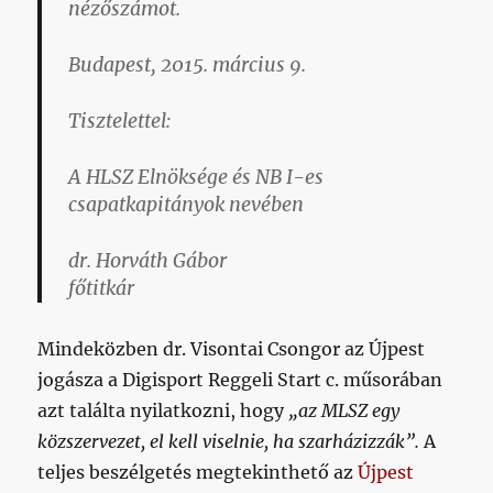
nézőszámot.
Budapest, 2015. március 9.
Tisztelettel:
A HLSZ Elnöksége és NB I-es
csapatkapitányok nevében
dr. Horváth Gábor
főtitkár
Mindeközben dr. Visontai Csongor az Újpest
jogásza a Digisport Reggeli Start c. műsorában
azt találta nyilatkozni, hogy
„az MLSZ egy
közszervezet, el kell viselnie, ha szarházizzák”.
A
teljes beszélgetés megtekinthető az
Újpest