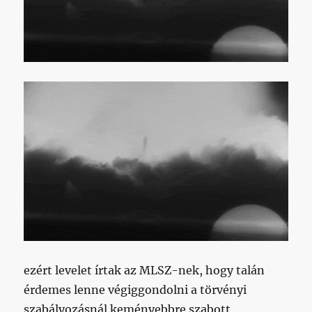
ezért levelet írtak az MLSZ-nek, hogy talán
érdemes lenne végiggondolni a törvényi
szabályozásnál keményebbre szabott