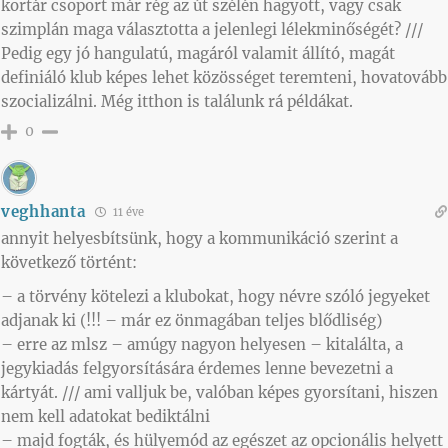
kortár csoport már rég az út szélén hagyott, vagy csak
szimplán maga választotta a jelenlegi lélekminőségét? ///
Pedig egy jó hangulatú, magáról valamit állító, magát
definiáló klub képes lehet közösséget teremteni, hovatovább
szocializálni. Még itthon is találunk rá példákat.
0
veghhanta
11 éve
annyit helyesbítsünk, hogy a kommunikáció szerint a
következő történt:
– a törvény kötelezi a klubokat, hogy névre szóló jegyeket
adjanak ki (!!! – már ez önmagában teljes blődliség)
– erre az mlsz – amúgy nagyon helyesen – kitalálta, a
jegykiadás felgyorsítására érdemes lenne bevezetni a
kártyát. /// ami valljuk be, valóban képes gyorsítani, hiszen
nem kell adatokat bediktálni
– majd fogták, és hülyemód az egészet az opcionális helyett