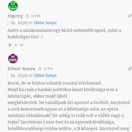
thpreg
11 éve
Reply to
Döme Sanya
Azért a szinkronúszás egy kicsit nehezebb sport, mint a
bohócliger foci :)
0
Döme Sanya
11 éve
Reply to
Döme Sanya
Bocsi, de te biztos valamit rosszul értelmezel.
Majd ha csak a bankár politikus kaszt kiváltsága lesz a
labdarúgás, akkor majd újból
megkérdezlek. Ne csináljunk úri sportot a fociból. Szerinted
a rock koncertnek ugyan az a közönsége mint az opera
színházi előadásnak? De addig is tyúk volt e előbb vagy a
tojás? Szerintem a szar foci és az egyesek kiváltsága,
felsőbbrendűségi érzése szülte, a B közepet. Szerinted meg