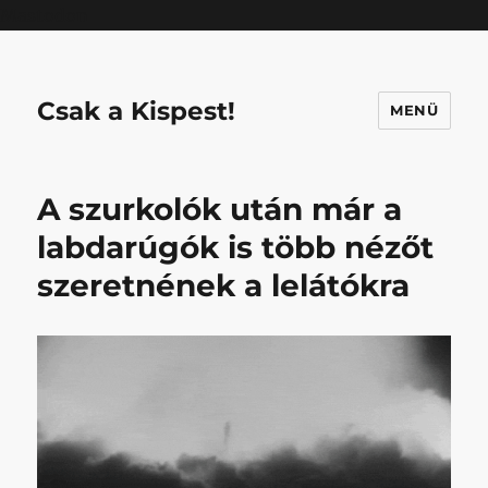
Mastodon
Csak a Kispest!
MENÜ
A szurkolók után már a
labdarúgók is több nézőt
szeretnének a lelátókra