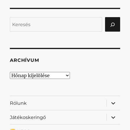
Keresés
ARCHÍVUM
Archívum
almenü
Rólunk
szétnyit
almenü
Játékoskeringő
szétnyit