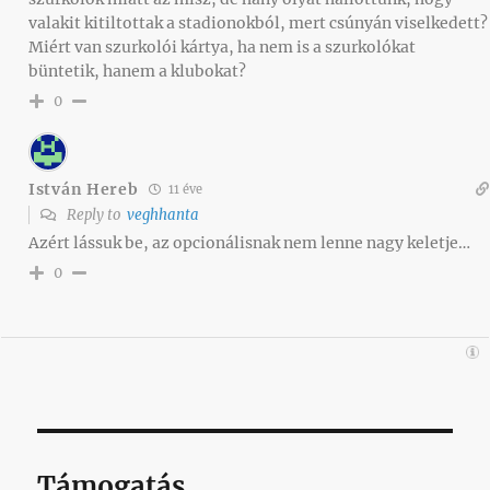
valakit kitiltottak a stadionokból, mert csúnyán viselkedett?
Miért van szurkolói kártya, ha nem is a szurkolókat
büntetik, hanem a klubokat?
0
István Hereb
11 éve
Reply to
veghhanta
Azért lássuk be, az opcionálisnak nem lenne nagy keletje…
0
Támogatás