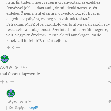
nem. Én tudom, hogy régen is cigányozták, az ezekhez
fényévvel jobb Farkas Janit, de mindenki szerette, és
érdekes Ő nem ment el sírni a jogvédőkhöz, sőt libát is
engedtek a pályára, és még sem voltunk fasiszták.
Felraktam MLSZ ötven szurkoló van kitiltva a pályákról, egy
része szidta a tulajdonost. Szerinted amibe került megérte,
volt, vagy van értelme? Persze aki fél annak igen. Na de
kinek kell itt félni? Én azért sejtem.
0
A69W
11 éve
mai Sport+ lapzsemle
0
A69W
11 éve
Reply to
A69W