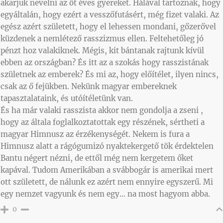
akarjuk nevelni az öt éves gyereket. Hálával tartoznak, hogy
egyáltalán, hogy ezért a vesszőfutásért, még fizet valaki. Az
egész azért született, hogy el lehessen mondani, gőzerővel
küzdenek a nemlétező rasszizmus ellen. Feltehetőleg jó
pénzt hoz valakiknek. Mégis, kit bántanak rajtunk kívül
ebben az országban? És itt az a szokás hogy rasszistának
születnek az emberek? És mi az, hogy előítélet, ilyen nincs,
csak az ő fejükben. Nekünk magyar embereknek
tapasztalataink, és utóítéletünk van.
És ha már valaki rasszista akkor nem gondolja a zseni ,
hogy az általa foglalkoztatottak egy részének, sértheti a
magyar Himnusz az érzékenységét. Nekem is fura a
Himnusz alatt a rágógumizó nyaktekergető tök érdektelen
Bantu négert nézni, de ettől még nem kergetem őket
kapával. Tudom Amerikában a svábbogár is amerikai mert
ott született, de nálunk ez azért nem ennyire egyszerű. Mi
egy nemzet vagyunk és nem egy… na most hagyom abba.
0