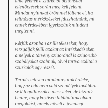
amelyeknek a szurkolói biztonsági
ellenőrzések során meg kell felelni.
Mindannyiunkat örömmel töltene el, ha
teltházas mérkőzéseket játszhatnánk, mi
ennek érdekében igyekszünk mindent
megtenni.
Kérjük azonban az illetékeseket, hogy
vizsgálják felül azokat az intézkedéseket,
amelyek a törvény szigoránál is szigorúbb
szabályokat szabnak, távol tartva ezáltal a
szurkolók egy részét.
Természetesen mindannyiunk érdeke,
hogy az oda nem való személyek továbbra
se látogathassák a meccseket, de bízunk
benne, hogy közösen találhatunk olyan
megoldást, amely növeli a jelenlegi