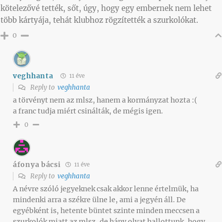
kötelezővé tették, sőt, úgy, hogy egy embernek nem lehet
több kártyája, tehát klubhoz rögzítették a szurkolókat.
0
veghhanta
11 éve
Reply to
veghhanta
a törvényt nem az mlsz, hanem a kormányzat hozta :(
a franc tudja miért csinálták, de mégis igen.
0
áfonya bácsi
11 éve
Reply to
veghhanta
A névre szóló jegyeknek csak akkor lenne értelmük, ha
mindenki arra a székre ülne le, ami a jegyén áll. De
egyébként is, hetente büntet szinte minden meccsen a
szurkolók miatt az mlsz, de hány olyat hallottunk, hogy