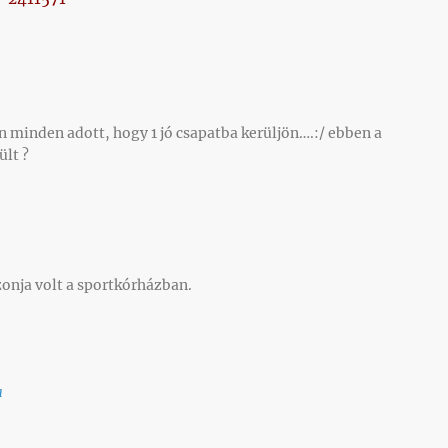
 minden adott, hogy 1 jó csapatba kerüljön….:/ ebben a
lt ?
nja volt a sportkórházban.
a