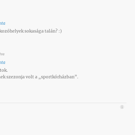
nta
kozóhelyek sokasága talán? :)
éve
nta
tok.
k szezonja volt a „sportkórházban”.