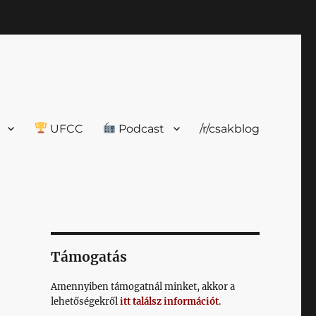
UFCC
Podcast
/r/csakblog
Támogatás
Amennyiben támogatnál minket, akkor a
lehetőségekről
itt találsz információt
.