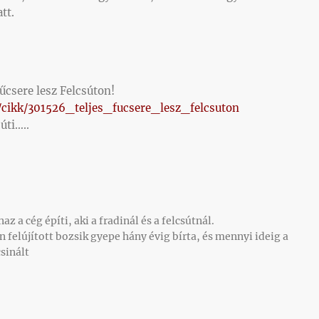
tt.
űcsere lesz Felcsúton!
/cikk/301526_teljes_fucsere_lesz_felcsuton
úti…..
a cég építi, aki a fradinál és a felcsútnál.
n felújított bozsik gyepe hány évig bírta, és mennyi ideig a
sinált