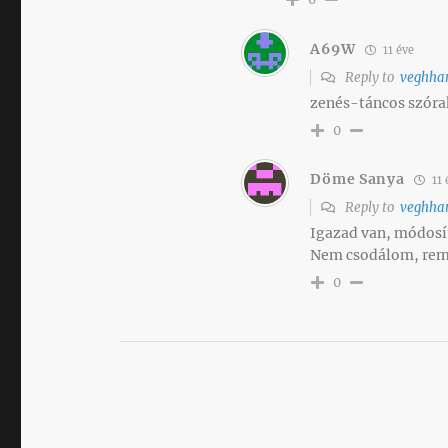
A69W
11 éve
Reply to
veghha
zenés-táncos szóra
0
Döme Sanya
11 
Reply to
veghha
Igazad van, módosí
Nem csodálom, reme
0