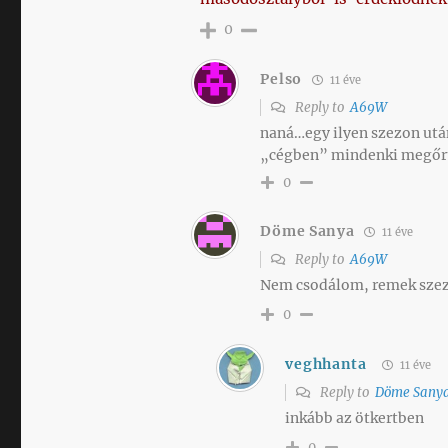
0
Pelso
11 éve
Reply to
A69W
naná…egy ilyen szezon után
„cégben” mindenki megőrü
0
Döme Sanya
11 éve
Reply to
A69W
Nem csodálom, remek szezo
0
veghhanta
11 éve
Reply to
Döme Sany
inkább az ötkertben
0