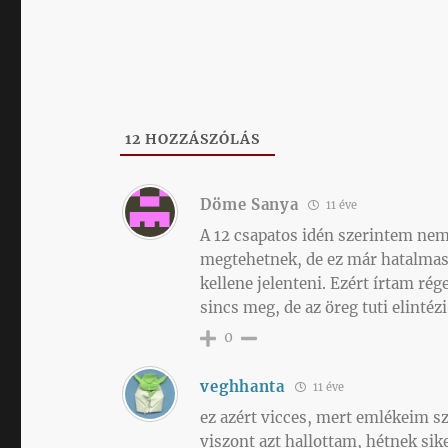
12
HOZZÁSZÓLÁS
Döme Sanya
11 éve
A 12 csapatos idén szerintem ne
megtehetnek, de ez már hatalmas 
kellene jelenteni. Ezért írtam r
sincs meg, de az öreg tuti elintézi
0
veghhanta
11 éve
ez azért vicces, mert emlékeim s
viszont azt hallottam, hétnek sik