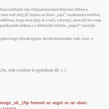
ban található cég világszínvonalat képvisel ebben a
sem volt elég jó! Sajnos az ilyen „zárt” stadionok esetében
akliban, hogy nem járja át a szél, a levegő, nem süt be a nap
impatikusabb nekem a 4 különálló lelátós „angol” mintájú
yben hogy állunk éppen, kérdésözönünkre vajh, lesz-e
be, már a szeme is gyanúsan áll :) :)
bdarugo_nb_i/bp-honved-az-angol-es-az-olasz-
k-2411571