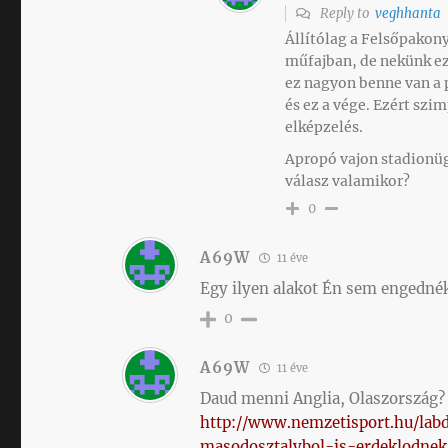
Reply to
veghhanta
Állítólag a Felsőpakony
műfajban, de nekünk ez 
ez nagyon benne van a p
és ez a vége. Ezért sz
elképzelés.
Apropó vajon stadionüg
válasz valamikor?
0
A69W
11 éve
Egy ilyen alakot Én sem engednék 
0
A69W
11 éve
Daud menni Anglia, Olaszország?
http://www.nemzetisport.hu/la
masodosztalybol-is-erdeklodne