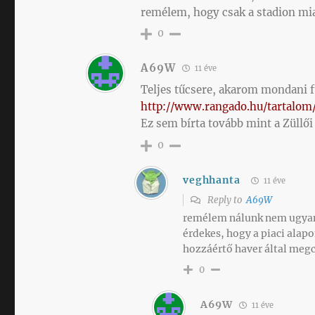
remélem, hogy csak a stadion mia
0
A69W
11 éve
Teljes tűcsere, akarom mondani f
http://www.rangado.hu/tartalom
Ez sem bírta tovább mint a Züllői 
0
veghhanta
11 éve
Reply to
A69W
remélem nálunk nem ugyanaz 
érdekes, hogy a piaci alapo
hozzáértő haver által megc
0
A69W
11 éve