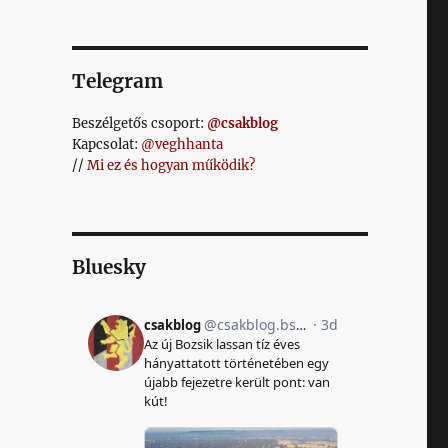
Telegram
Beszélgetős csoport:
@csakblog
Kapcsolat:
@veghhanta
//
Mi ez és hogyan működik?
Bluesky