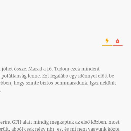
m jöhet össze. Marad a 16. Tudom ezek mindent
pofátlanság lenne. Ezt legalább egy idénnyel előtt be
égebben, hogy szinte biztos bennmaradunk. Igaz nekünk
.
zerint GFH alatt mindig megkaptuk az első körben. most
erült, abból csak négy nb1-es, és mi nem vagyunk közte.