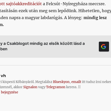
tt sajtóakkreditációt
a Felcsút-Nyíregyháza meccsre.
tasításán ezek után meg sem lepődünk. Hihetetlen, hog
nden napra a magyar labdarúgás. A lényeg:
mindig lesz
m.
gy a Csakblogot mindig az elsők között lásd a
őben
vh
ci kispesti Kőbányáról. Megtalálsz
Blueskyon
,
emailt
itt tudsz írni neke
üzennél, akkor
Signalon
vagy
Telegramon
keress. ||
 bejegyzése