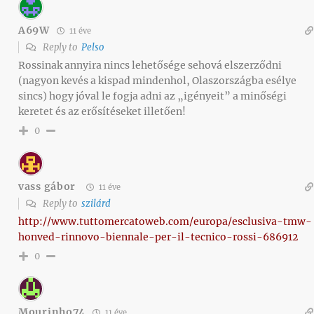
A69W
11 éve
Reply to
Pelso
Rossinak annyira nincs lehetősége sehová elszerződni
(nagyon kevés a kispad mindenhol, Olaszországba esélye
sincs) hogy jóval le fogja adni az „igényeit” a minőségi
keretet és az erősítéseket illetően!
0
vass gábor
11 éve
Reply to
szilárd
http://www.tuttomercatoweb.com/europa/esclusiva-tmw-
honved-rinnovo-biennale-per-il-tecnico-rossi-686912
0
Mourinho74
11 éve