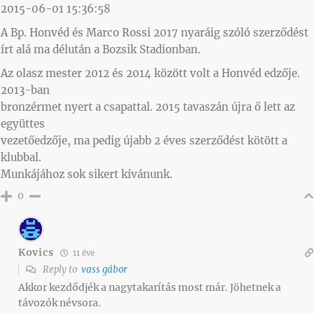
2015-06-01 15:36:58
A Bp. Honvéd és Marco Rossi 2017 nyaráig szóló szerződést
írt alá ma délután a Bozsik Stadionban.
Az olasz mester 2012 és 2014 között volt a Honvéd edzője.
2013-ban
bronzérmet nyert a csapattal. 2015 tavaszán újra ő lett az
együttes
vezetőedzője, ma pedig újabb 2 éves szerződést kötött a
klubbal.
Munkájához sok sikert kívánunk.
0
Kovics
11 éve
Reply to
vass gábor
Akkor kezdődjék a nagytakarítás most már. Jöhetnek a
távozók névsora.