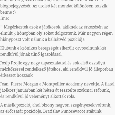
blogbejegyzését. Az utolsó két mondat különösen tetszik
benne :)
Íme:
” Megérkeztek azok a játékosok, akiknek az érkezésén az
elmúlt 3 hónapban oly sokat dolgoztunk. Már nagyon régen
hiányposzt volt nálunk a balhátvéd pozíciója.
Klubunk e krónikus betegségét sikerült orvosolnunk két
rendkívül jónak tűnő igazolással.
Josip Projic egy nagy tapasztalattal és sok első osztályú
mérkőzéssel rendelkező játékos, aki rendkívül jó állapotban
érkezett hozzánk.
Jean-Pierre Morgan a Montpellier Academy neveltje. A fiatal
játékost januárban két héten át tesztelte szakmai stábunk,
és rendkívül jó véleményt alkottak róla.
A másik pozíció, ahol bizony nagyon szegényesek voltunk,
az erőcsatár pozíciója. Bratislav Punosevacot stábunk