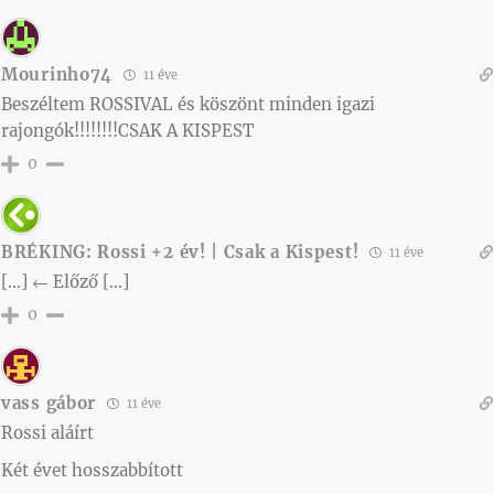
Mourinho74
11 éve
Beszéltem ROSSIVAL és köszönt minden igazi
rajongók!!!!!!!!CSAK A KISPEST
0
BRÉKING: Rossi +2 év! | Csak a Kispest!
11 éve
[…] ← Előző […]
0
vass gábor
11 éve
Rossi aláírt
Két évet hosszabbított