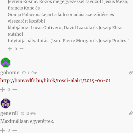
Jevrem Kosnic. Közös megegyezéssel távozott Jesus Meza,
Francis Kone és
Granja Palacios. Lejárt a kölcsönadási szerződése és
visszatért korábbi
klubjához: Lucas Ontivero, David Izazola és Joszip Elez.
Máshol
folytatja pályafutást Jean-Pierre Morgan és Joszip Projics”
0
gohome
11 éve
http://honvedfc.hu/hirek/rossi-alairt/2015-06-01
0
generál
11 éve
Maximálisan egyetértek.
0