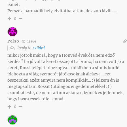
ismét.
Persze a harmadik hely elvitathatatlan, de azon kívül…..
0
Pelso
11 éve
Reply to
szilárd
mikor jöttök már rá, hogy a Honvéd évek óta nem edző
kérdés ? ha jó volt a keret összejött a bronz, ha nem volt jó a
keret, Rossi lelépett duzzogva… miközben a simlis kordé
idehozta a világ szemetét játékosoknak álcázva… ezt
összerakni azért annyira nem komplikált… :) jelzem én is
megtapsoltam Rossit (utólagos engedelmetekkel :) )
szombat este, de nem tartom akkora edzőnek és jellemnek,
hogy hasra essek tőle…ennyi.
0