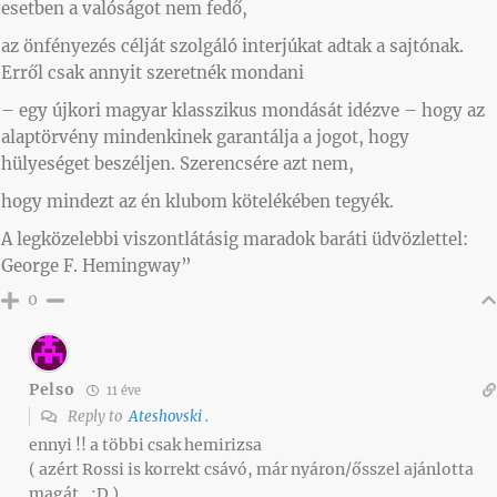
esetben a valóságot nem fedő,
az önfényezés célját szolgáló interjúkat adtak a sajtónak.
Erről csak annyit szeretnék mondani
– egy újkori magyar klasszikus mondását idézve – hogy az
alaptörvény mindenkinek garantálja a jogot, hogy
hülyeséget beszéljen. Szerencsére azt nem,
hogy mindezt az én klubom kötelékében tegyék.
A legközelebbi viszontlátásig maradok baráti üdvözlettel:
George F. Hemingway”
0
Pelso
11 éve
Reply to
Ateshovski .
ennyi !! a többi csak hemirizsa
( azért Rossi is korrekt csávó, már nyáron/ősszel ajánlotta
magát…:D )