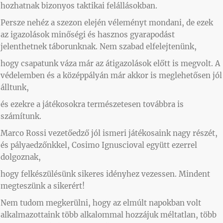
hozhatnak bizonyos taktikai felállásokban.
Persze nehéz a szezon elején véleményt mondani, de ezek
az igazolások minőségi és hasznos gyarapodást
jelenthetnek táborunknak. Nem szabad elfelejtenünk,
hogy csapatunk váza már az átigazolások előtt is megvolt. A
védelemben és a középpályán már akkor is meglehetősen jól
álltunk,
és ezekre a játékosokra természetesen továbbra is
számítunk.
Marco Rossi vezetőedző jól ismeri játékosaink nagy részét,
és pályaedzőnkkel, Cosimo Ignuscioval együtt ezerrel
dolgoznak,
hogy felkészülésünk sikeres idényhez vezessen. Mindent
megteszünk a sikerért!
Nem tudom megkerülni, hogy az elmúlt napokban volt
alkalmazottaink több alkalommal hozzájuk méltatlan, több