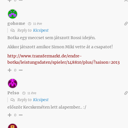
0
gohome
11 éve
Reply to
Kicsipest
Botka egy meccset sem játszott Rossi idején.
Akkor játszott amikor Simon Miki vette át a csapatot!
http://www.transfermarkt.de/endre-
botka/leistungsdaten/spieler/148810/plus/?saison=2013
0
Pelso
11 éve
Reply to
Kicsipest
először Kecskeméten lett alapember.. :/
0