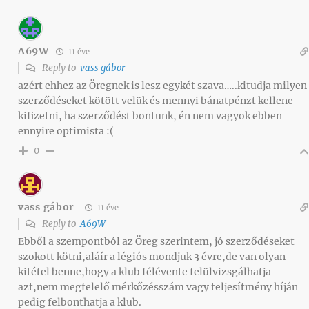
A69W
11 éve
Reply to
vass gábor
azért ehhez az Öregnek is lesz egykét szava…..kitudja milyen
szerződéseket kötött velük és mennyi bánatpénzt kellene
kifizetni, ha szerződést bontunk, én nem vagyok ebben
ennyire optimista :(
0
vass gábor
11 éve
Reply to
A69W
Ebből a szempontból az Öreg szerintem, jó szerződéseket
szokott kötni,aláír a légiós mondjuk 3 évre,de van olyan
kitétel benne,hogy a klub félévente felülvizsgálhatja
azt,nem megfelelő mérkőzésszám vagy teljesítmény híján
pedig felbonthatja a klub.