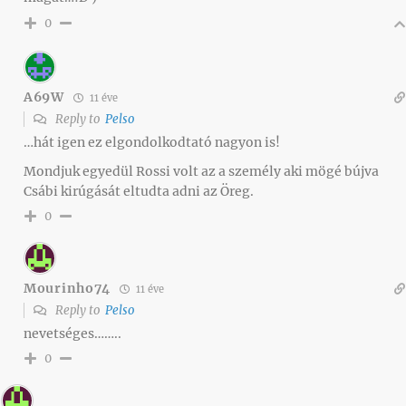
0
A69W
11 éve
Reply to
Pelso
…hát igen ez elgondolkodtató nagyon is!
Mondjuk egyedül Rossi volt az a személy aki mögé bújva
Csábi kirúgását eltudta adni az Öreg.
0
Mourinho74
11 éve
Reply to
Pelso
nevetséges……..
0