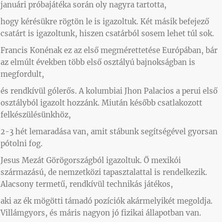
januári próbajátéka során oly nagyra tartotta,
hogy kérésükre rögtön le is igazoltuk. Két másik befejező
csatárt is igazoltunk, hiszen csatárból sosem lehet túl sok.
Francis Konénak ez az első megmérettetése Európában, bár
az elmúlt években több első osztályú bajnokságban is
megfordult,
és rendkívül gólerős. A kolumbiai Jhon Palacios a perui első
osztályból igazolt hozzánk. Miután később csatlakozott
felkészülésünkhöz,
2-3 hét lemaradása van, amit stábunk segítségével gyorsan
pótolni fog.
Jesus Mezát Görögországból igazoltuk. Ő mexikói
származású, de nemzetközi tapasztalattal is rendelkezik.
Alacsony termetű, rendkívül technikás játékos,
aki az ék mögötti támadó pozíciók akármelyikét megoldja.
Villámgyors, és máris nagyon jó fizikai állapotban van.