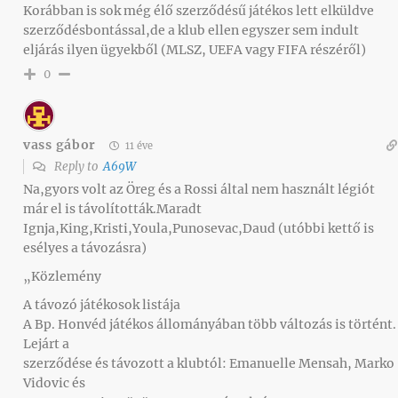
Korábban is sok még élő szerződésű játékos lett elküldve
szerződésbontással,de a klub ellen egyszer sem indult
eljárás ilyen ügyekből (MLSZ, UEFA vagy FIFA részéről)
0
vass gábor
11 éve
Reply to
A69W
Na,gyors volt az Öreg és a Rossi által nem használt légiót
már el is távolították.Maradt
Ignja,King,Kristi,Youla,Punosevac,Daud (utóbbi kettő is
esélyes a távozásra)
„Közlemény
A távozó játékosok listája
A Bp. Honvéd játékos állományában több változás is történt.
Lejárt a
szerződése és távozott a klubtól: Emanuelle Mensah, Marko
Vidovic és