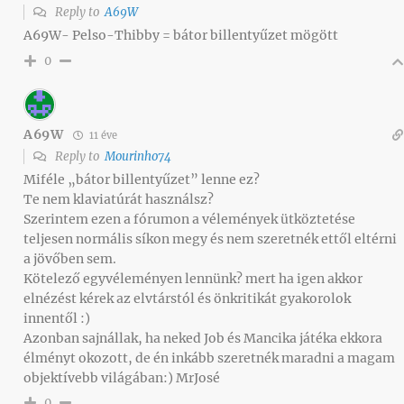
Reply to
A69W
A69W- Pelso-Thibby = bátor billentyűzet mögött
0
A69W
11 éve
Reply to
Mourinho74
Miféle „bátor billentyűzet” lenne ez?
Te nem klaviatúrát használsz?
Szerintem ezen a fórumon a vélemények ütköztetése
teljesen normális síkon megy és nem szeretnék ettől eltérni
a jövőben sem.
Kötelező egyvéleményen lennünk? mert ha igen akkor
elnézést kérek az elvtárstól és önkritikát gyakorolok
innentől :)
Azonban sajnállak, ha neked Job és Mancika játéka ekkora
élményt okozott, de én inkább szeretnék maradni a magam
objektívebb világában:) MrJosé
0