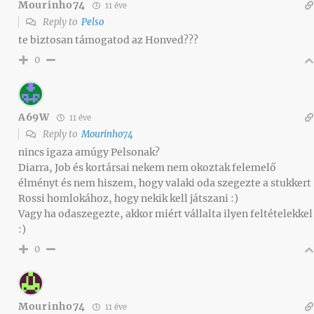
Mourinho74
11 éve
Reply to
Pelso
te biztosan támogatod az Honved???
0
A69W
11 éve
Reply to
Mourinho74
nincs igaza amúgy Pelsonak?
Diarra, Job és kortársai nekem nem okoztak felemelő
élményt és nem hiszem, hogy valaki oda szegezte a stukkert
Rossi homlokához, hogy nekik kell játszani :)
Vagy ha odaszegezte, akkor miért vállalta ilyen feltételekkel
:)
0
Mourinho74
11 éve