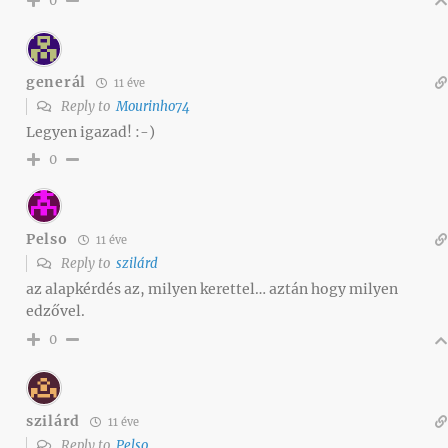
0
generál
11 éve
Reply to
Mourinho74
Legyen igazad! :-)
0
Pelso
11 éve
Reply to
szilárd
az alapkérdés az, milyen kerettel… aztán hogy milyen
edzővel.
0
szilárd
11 éve
Reply to
Pelso