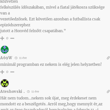
közvetlen
felkészülés időszakában, mivel a fiatal játékosra szüksége
van a
vezetőedzőnek. Ezt követően azonban a futballista csak
epizódszerephez
jutott a Honvéd felnőtt csapatában.”
0
A69W
11 éve
minimál programban ez nekem is elég jelen helyzetben!
0
Ateshovski .
11 éve
Hát nem tudom…nekem sok újat, meg érdekeset nem
mondott ez a beszélgetés. Arról meg,hogy mennyit ér,az
amit az öreg összehadovál,bemásolnám a február 11.-i