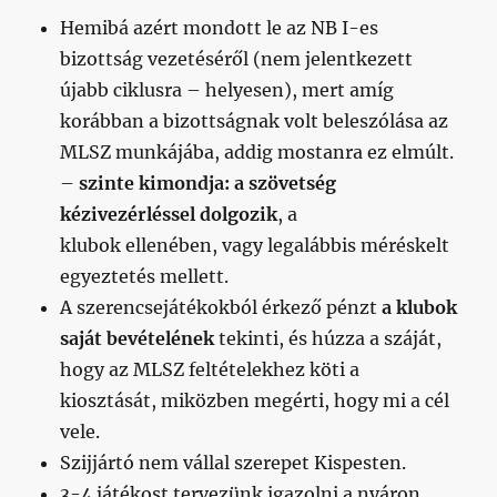
Hemibá azért mondott le az NB I-es
bizottság vezetéséről (nem jelentkezett
újabb ciklusra – helyesen), mert amíg
korábban a bizottságnak volt beleszólása az
MLSZ munkájába, addig mostanra ez elmúlt.
–
szinte kimondja: a szövetség
kézivezérléssel dolgozik
, a
klubok ellenében, vagy legalábbis méréskelt
egyeztetés mellett.
A szerencsejátékokból érkező pénzt
a klubok
saját bevételének
tekinti, és húzza a száját,
hogy az MLSZ feltételekhez köti a
kiosztását, miközben megérti, hogy mi a cél
vele.
Szijjártó nem vállal szerepet Kispesten.
3-4 játékost tervezünk igazolni a nyáron,