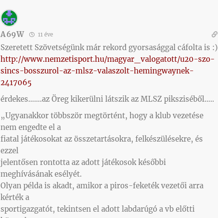
A69W
11 éve
Szeretett Szövetségünk már rekord gyorsasággal cáfolta is :)
http://www.nemzetisport.hu/magyar_valogatott/u20-szo-
sincs-bosszurol-az-mlsz-valaszolt-hemingwaynek-
2417065
érdekes…….az Öreg kikerülni látszik az MLSZ piksziséből…..
„Ugyanakkor többször megtörtént, hogy a klub vezetése
nem engedte el a
fiatal játékosokat az összetartásokra, felkészülésekre, és
ezzel
jelentősen rontotta az adott játékosok későbbi
meghívásának esélyét.
Olyan példa is akadt, amikor a piros-feketék vezetői arra
kérték a
sportigazgatót, tekintsen el adott labdarúgó a vb előtti