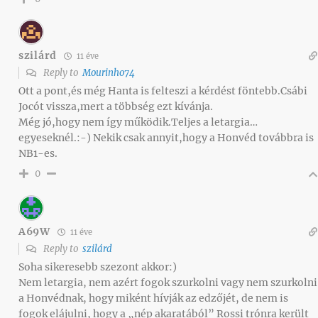
szilárd
11 éve
Reply to
Mourinho74
Ott a pont,és még Hanta is felteszi a kérdést föntebb.Csábi
Jocót vissza,mert a többség ezt kívánja.
Még jó,hogy nem így működik.Teljes a letargia…
egyeseknél.:-) Nekik csak annyit,hogy a Honvéd továbbra is
NB1-es.
0
A69W
11 éve
Reply to
szilárd
Soha sikeresebb szezont akkor:)
Nem letargia, nem azért fogok szurkolni vagy nem szurkolni
a Honvédnak, hogy miként hívják az edzőjét, de nem is
fogok elájulni, hogy a „nép akaratából” Rossi trónra került