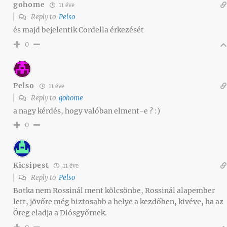
gohome
11 éve
Reply to
Pelso
és majd bejelentik Cordella érkezését
0
Pelso
11 éve
Reply to
gohome
a nagy kérdés, hogy valóban elment-e ? :)
0
Kicsipest
11 éve
Reply to
Pelso
Botka nem Rossinál ment kölcsönbe, Rossinál alapember
lett, jövőre még biztosabb a helye a kezdőben, kivéve, ha az
Öreg eladja a Diósgyőrnek.