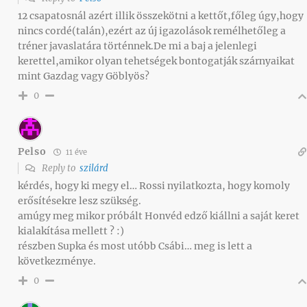
12 csapatosnál azért illik összekötni a kettőt,főleg úgy,hogy
nincs cordé(talán),ezért az új igazolások remélhetőleg a
tréner javaslatára történnek.De mi a baj a jelenlegi
kerettel,amikor olyan tehetségek bontogatják szárnyaikat
mint Gazdag vagy Göblyös?
0
Pelso
11 éve
Reply to
szilárd
kérdés, hogy ki megy el… Rossi nyilatkozta, hogy komoly
erősítésekre lesz szükség.
amúgy meg mikor próbált Honvéd edző kiállni a saját keret
kialakítása mellett ? :)
részben Supka és most utóbb Csábi… meg is lett a
következménye.
0