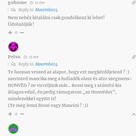
gohome
11 éve
Reply to
Mourinho74
Nem nehéz kitalálni csak gondolkozz ki lehet!
Üdvözöljük !
0
Pelso
11 éve
Reply to
Mourinho74
Te honnan veszed az alapot, hogy ezt megkérdőjelezd ? :)
szerinted mancika meg a hulladék olasz és afro szegmens=
HONVÉD ? ne vicceljünk már… Rossi meg 1 számító kis
átlagos edző, én pedig támogatom „az Honvédot”,
mindezekkel együtt is!
(Te meg lenni Rossi vagy Mancini ? :))
0