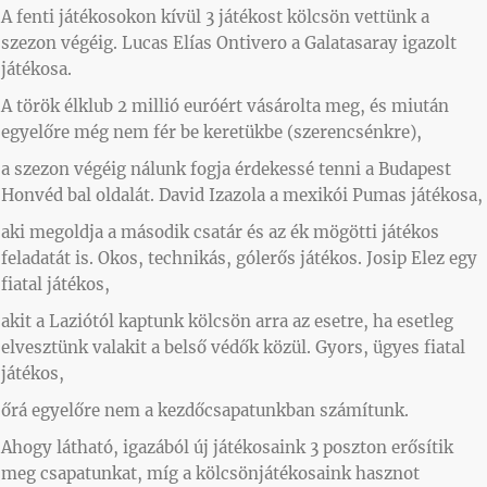
A fenti játékosokon kívül 3 játékost kölcsön vettünk a
szezon végéig. Lucas Elías Ontivero a Galatasaray igazolt
játékosa.
A török élklub 2 millió euróért vásárolta meg, és miután
egyelőre még nem fér be keretükbe (szerencsénkre),
a szezon végéig nálunk fogja érdekessé tenni a Budapest
Honvéd bal oldalát. David Izazola a mexikói Pumas játékosa,
aki megoldja a második csatár és az ék mögötti játékos
feladatát is. Okos, technikás, gólerős játékos. Josip Elez egy
fiatal játékos,
akit a Laziótól kaptunk kölcsön arra az esetre, ha esetleg
elvesztünk valakit a belső védők közül. Gyors, ügyes fiatal
játékos,
őrá egyelőre nem a kezdőcsapatunkban számítunk.
Ahogy látható, igazából új játékosaink 3 poszton erősítik
meg csapatunkat, míg a kölcsönjátékosaink hasznot