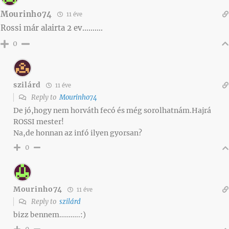
Mourinho74
11 éve
Rossi már alairta 2 ev……….
0
szilárd
11 éve
Reply to
Mourinho74
De jó,hogy nem horváth fecó és még sorolhatnám.Hajrá
ROSSI mester!
Na,de honnan az infó ilyen gyorsan?
0
Mourinho74
11 éve
Reply to
szilárd
bizz bennem………..:)