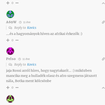
0
A69W
11 éve
Reply to
Kovics
….és a hagyományok híven az afrikai érkezők :)
0
Pelso
11 éve
Reply to
Kovics
jaja Rossi arról híres, hogy nagytakarít… :) miközben
mancika meg a hulladék olasz és afro szegmens játszott
nála, Botka ment kölcsönbe
0