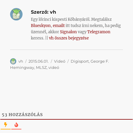
Szerző:
vh
Egy lőrinci kispesti Kőbányáról. Megtalálsz
Blueskyon
,
emailt
itt tudsz írni nekem, ha pedig
üzennél, akkor
Signalon
vagy
Telegramon
keress. ||
vh összes bejegyzése
Szerző
Közzétéve
Kategória
Címke
vh
2015.06.01.
Videó
Digisport
,
George F.
Hemingway
,
MLSZ
,
videó
53
HOZZÁSZÓLÁS