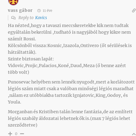
vass gábor
11 éve
Reply to
Kovics
Ha nézted,hogy a tavaszi meccskeretekbe kik nem tudtak
egyáltalán bekerülni ,tudható is nagyjából hogy kikre nem
számít Rossi.
Kölcsönből vissza:Kosnic,Izazola,Ontivero (őt sérülések is
hátráltatták).
Szinte biztosan lapát:
Vidovic,Projic,Palacios,Koné,Daud,Meza (ő benne azért
több volt)
Punosevac helyében sem lennék nyugodt,mert a korlátozott
légiós szám miatt csak a valóban minőségi légiós maradhat
,nálam ez utóbbiakba tartozik Ignjatovic,King,Godoy, és
Youla.
Morganban és Kristiben talán lenne fantázia,de az említett
légiós szabály áldozatai lehetnek ők is.(max 7 légiós lehet
szerződtetve)
0