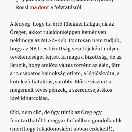
Rossi
ma dönt
a folytatásról.
A lényeg, hogy ha értő fülekkel hallgatjuk az
Öreget, akkor tulajdonképpen keményen
nekimegy az MLSZ-nek. Pontosan nem tudjuk,
hogy az NB I-es bizottság vezetőjeként milyen
tevékenységet fejtett ki maga a bizottság, de az
látszik, hogy amióta váltás történt az élén, jött
a 12 csapatos bajnokság ötlete, a légióskvóta, a
kötelező fiatalítás, satöbbi. Előtte viszont a
megemelt tévés pénzek, a szerencsejátékos
lóvé kiharcolása.
Ciki, nem ciki, de úgy tűnik az Öreg egy
fenntarthatóbb magyar futballban gondolkodik
(merthogy tulajdonosként abban érdekelt!),