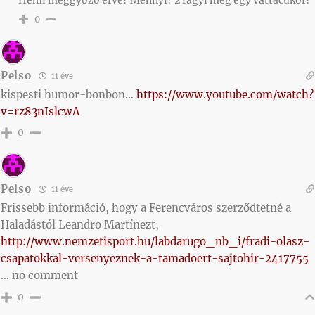
0
Pelso
11 éve
kispesti humor-bonbon…
https://www.youtube.com/watch?
v=rz83nIslcwA
0
Pelso
11 éve
Frissebb információ, hogy a Ferencváros szerződtetné a
Haladástól Leandro Martínezt,
http://www.nemzetisport.hu/labdarugo_nb_i/fradi-olasz-
csapatokkal-versenyeznek-a-tamadoert-sajtohir-2417755
… no comment
0