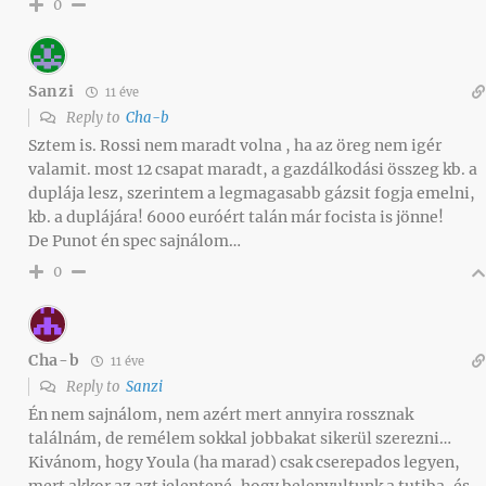
0
Sanzi
11 éve
Reply to
Cha-b
Sztem is. Rossi nem maradt volna , ha az öreg nem igér
valamit. most 12 csapat maradt, a gazdálkodási összeg kb. a
duplája lesz, szerintem a legmagasabb gázsit fogja emelni,
kb. a duplájára! 6000 euróért talán már focista is jönne!
De Punot én spec sajnálom…
0
Cha-b
11 éve
Reply to
Sanzi
Én nem sajnálom, nem azért mert annyira rossznak
találnám, de remélem sokkal jobbakat sikerül szerezni…
Kivánom, hogy Youla (ha marad) csak cserepados legyen,
mert akkor az azt jelentené, hogy belenyultunk a tutiba, és