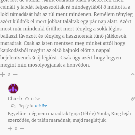
csinált 5 labdát felpasszoltak rá mindegyikböl ö inditotta a
loki támadását hát az túl ment mindenen. Remélem tényleg
azért küldték el mert jobbat találtak egy pár nap alatt. Azért
most már mindenki őrülhet mert tényleg a sokk légios
ballaszt távozott és tényleg a hasznosnak tünő játékosok
maradtak. Csak az isten mentsen meg minket attól hogy
kapkodásból megint az elsö bajnoki elött 2 nappal
bejelentsenek 9 új légióst . Csak úgy azért hogy legyen
megint min mosolyogjanak a honvédon.
0
Cha-b
11 éve
Reply to
misike
Egyelőre még nem maradtak Ignja (fél év) Youla, King lejárt
szerződés, de talán maradnak, majd meglátjuk.
0