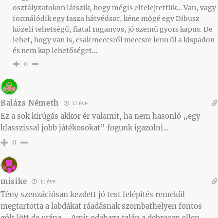
osztályzatokon látszik, hogy mégis elfelejtettük… Van, vagy
formálódik egy fasza hátvédsor, kéne mögé egy Dibusz
közeli tehetségű, fiatal ruganyos, jó szemű gyors kapus. De
lehet, hogy van is, csak meccsről meccsre lenn ül a kispadon
és nem kap lehetőséget…
0
Balázs Németh
11 éve
Ez a sok kirúgás akkor ér valamit, ha nem hasonló „egy
klasszissal jobb játékosokat” fogunk igazolni…
0
misike
11 éve
Tény szenzációsan kezdett jó test felépités remekül
megtartotta a labdákat ráadásnak szombathelyen fontos
gólt lött de utána…. Amit odahaza talán a debrecen ellen