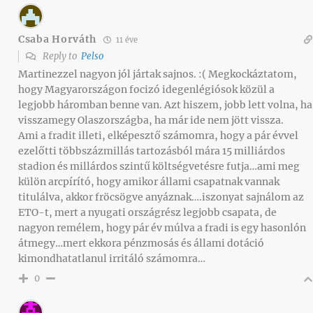
Csaba Horváth
11 éve
Reply to
Pelso
Martinezzel nagyon jól jártak sajnos. :( Megkockáztatom,
hogy Magyarországon focizó idegenlégiósok közül a
legjobb háromban benne van. Azt hiszem, jobb lett volna, ha
visszamegy Olaszországba, ha már ide nem jött vissza.
Ami a fradit illeti, elképesztő számomra, hogy a pár évvel
ezelőtti többszázmillás tartozásból mára 15 milliárdos
stadion és millárdos szintű költségvetésre futja…ami meg
külön arcpírító, hogy amikor állami csapatnak vannak
titulálva, akkor fröcsögve anyáznak….iszonyat sajnálom az
ETO-t, mert a nyugati országrész legjobb csapata, de
nagyon remélem, hogy pár év múlva a fradi is egy hasonlón
átmegy…mert ekkora pénzmosás és állami dotáció
kimondhatatlanul irritáló számomra…
0