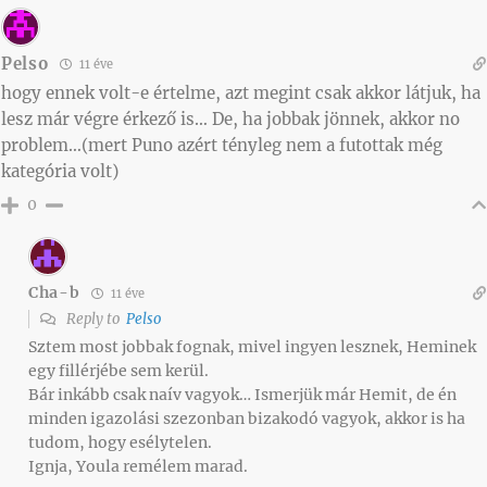
Pelso
11 éve
hogy ennek volt-e értelme, azt megint csak akkor látjuk, ha
lesz már végre érkező is… De, ha jobbak jönnek, akkor no
problem…(mert Puno azért tényleg nem a futottak még
kategória volt)
0
Cha-b
11 éve
Reply to
Pelso
Sztem most jobbak fognak, mivel ingyen lesznek, Heminek
egy fillérjébe sem kerül.
Bár inkább csak naív vagyok… Ismerjük már Hemit, de én
minden igazolási szezonban bizakodó vagyok, akkor is ha
tudom, hogy esélytelen.
Ignja, Youla remélem marad.