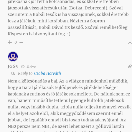
játékosnak jót tett a kölcsönadás, és sokkal érettebben
játszottak visszatérésük után (Botka, Debreceni). Szóval
szerintem a Bobál tesók is ha visszajönnek, sokkal érettebb
lesz a játékuk, mint korábban. Néztem a Sopron
összeállítását, Bobál Dávid fix kezdő. Szóval remélhetőleg
Kispesten is bizonyítani fog. :)
0
JG65
11 éve
Reply to
Csaba Horváth
Nem a kölcsönadás a baj. Az a világon mindenhol működik,
hogy a fiatal játékosok fejlődjenek és játéklehetőséget
kapjanak a rutinos és jó játékosok mellett. De nálunk nem ez
van, hanem minősíthetetlenül gyenge külföldi játékosok
nulla, vagy inkább dupla, tripla nulla teljesítménnyel veszik
el a helyet azok elől, akik meggyőződésem szerint ennél
jobbat, de legalább ennyit biztosan tudnának nyújtani. Az
NB2 persze nem NB1, de azért lehet azért a góllövő listán