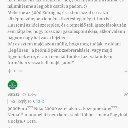
nálunk lenne a legjobb csatár a padon. :)
Mehetne az 3000 Euroig is, és sztem azzal is csak a
középmezőnyben lennénk fizetésileg még itthon is.
Ha Hemi az idei szereplés, és a remeklő téli igazolások után
sem látja be, hogy rossz az igazoláspolitikája, akkor valami
nagyon nagy baj van a fejében…
Bár ez sztem majd azon múlik, hogy meg tudják-e oldani
„legálisan” a beömlő pénz zsebrerakását, vagy majd
figyelnek erre, és ami nem költődik el azt valamilyen
formában vissza kell majd „adni”
0
Sanzi
11 éve
Reply to
Cha-b
9000Euro??? Niko 20000 ezret akart… középmezőny???
Nemá!!! 10000nél itt nem keres senki többet, max a Fagyinál
a Belga.+ Gera.