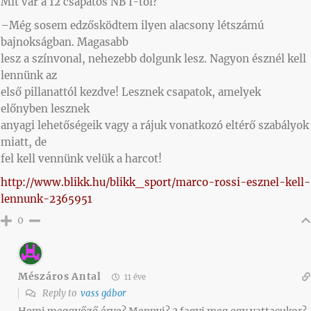
Mit vár a 12 csapatos NB I-től?
–Még sosem edzősködtem ilyen alacsony létszámú
bajnokságban. Magasabb
lesz a színvonal, nehezebb dolgunk lesz. Nagyon észnél kell
lennünk az
első pillanattól kezdve! Lesznek csapatok, amelyek
előnyben lesznek
anyagi lehetőségeik vagy a rájuk vonatkozó eltérő szabályok
miatt, de
fel kell vennünk velük a harcot!
http://www.blikk.hu/blikk_sport/marco-rossi-esznel-kell-
lennunk-2365951
0
Mészáros Antal
11 éve
Reply to
vass gábor
Hemi meggyőző érve? Mennyi? 2 fagyi meg egy vattacukor?