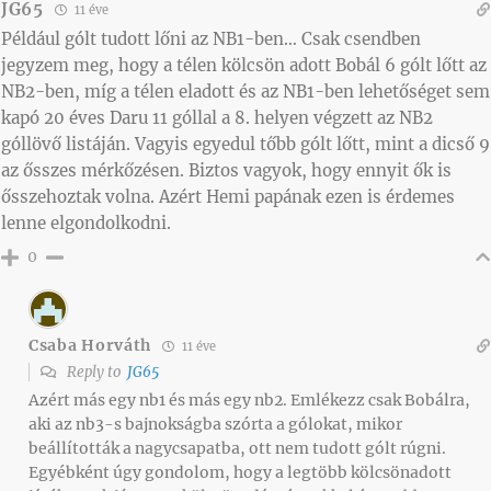
JG65
11 éve
Például gólt tudott lőni az NB1-ben… Csak csendben
jegyzem meg, hogy a télen kölcsön adott Bobál 6 gólt lőtt az
NB2-ben, míg a télen eladott és az NB1-ben lehetőséget sem
kapó 20 éves Daru 11 góllal a 8. helyen végzett az NB2
góllövő listáján. Vagyis egyedul tőbb gólt lőtt, mint a dicső 9
az ősszes mérkőzésen. Biztos vagyok, hogy ennyit ők is
ősszehoztak volna. Azért Hemi papának ezen is érdemes
lenne elgondolkodni.
0
Csaba Horváth
11 éve
Reply to
JG65
Azért más egy nb1 és más egy nb2. Emlékezz csak Bobálra,
aki az nb3-s bajnokságba szórta a gólokat, mikor
beállították a nagycsapatba, ott nem tudott gólt rúgni.
Egyébként úgy gondolom, hogy a legtöbb kölcsönadott