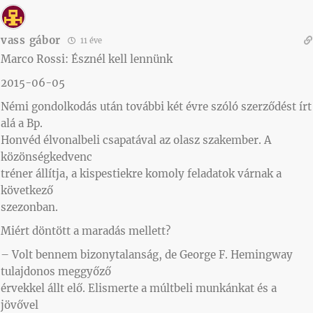
vass gábor
11 éve
Marco Rossi: Észnél kell lennünk
2015-06-05
Némi gondolkodás után további két évre szóló szerződést írt
alá a Bp.
Honvéd élvonalbeli csapatával az olasz szakember. A
közönségkedvenc
tréner állítja, a kispestiekre komoly feladatok várnak a
következő
szezonban.
Miért döntött a maradás mellett?
– Volt bennem bizonytalanság, de George F. Hemingway
tulajdonos meggyőző
érvekkel állt elő. Elismerte a múltbeli munkánkat és a
jövővel