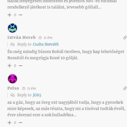
náluk lényegesen ismertebb és jelentős Nb1-es rutinnal
rendelkező játékost is találni, ievesebb góllall…
0
István Hereb
11 éve
Reply to
Csaba Horváth
Én még mindig bízom Bobál Geriben, hogy kap lehetőséget
Rossitól és megrúgja Koné 10 gólját.
0
Pelso
11 éve
Reply to
JG65
az a gáz, hogy az öreg ezt nagyjából tudja, hogy a gyerekek
mire képesek, az más tészta, hogy mi a túróval tudták évről,
évre rávenni erre a sok hulladékra…
0