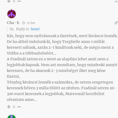
0
Cha-b
11 éve
Reply to
Sanzi
Kár, hogy nem nyilvánosak a fizetések, mert kiváncsi lennék.
De ha abból indulunk ki, hogy Torghelle anno 1 millát
keresett nálunk, aztán 2-t kináltunk neki, de mégis ment a
Vidibe a a többszöröséért…
A Fradinál sztem ez a 9000 az alapfizu lehet amit nem a
legjobbak kapnak. Nem azt mondtam, hogy mindenki annyit
keressen, de ha akarunk 2-3 minőséget őket meg kéne
fizetni,
Tényleg kiváncsi lennék a számokra, de sztem rengetegen
keresnek bőven 3 milla fölött az nb1ben. Fradinál sztem 20-
30e eurot keresnek a legjobbak, Mateosnál horribilist
olvastam anno…
0