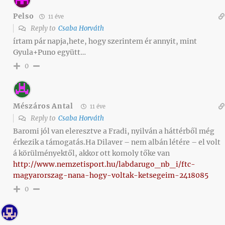
Pelso
11 éve
Reply to
Csaba Horváth
írtam pár napja,hete, hogy szerintem ér annyit, mint
Gyula+Puno együtt…
0
Mészáros Antal
11 éve
Reply to
Csaba Horváth
Baromi jól van eleresztve a Fradi, nyilván a háttérből még
érkezik a támogatás.Ha Dilaver – nem albán létére – el volt
á körülményektől, akkor ott komoly tőke van
http://www.nemzetisport.hu/labdarugo_nb_i/ftc-
magyarorszag-nana-hogy-voltak-ketsegeim-2418085
0