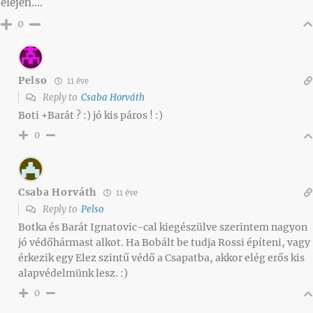
elején….
0
Pelso
11 éve
Reply to
Csaba Horváth
Boti +Barát ? :) jó kis páros ! :)
0
Csaba Horváth
11 éve
Reply to
Pelso
Botka és Barát Ignatovic-cal kiegészülve szerintem nagyon
jó védőhármast alkot. Ha Bobált be tudja Rossi építeni, vagy
érkezik egy Elez szintű védő a Csapatba, akkor elég erős kis
alapvédelmünk lesz. :)
0