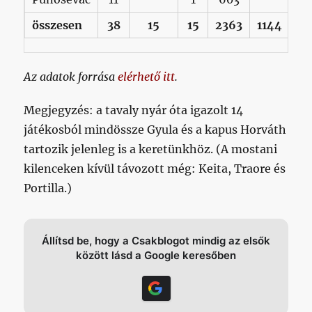
összesen
38
15
15
2363
1144
85
Az adatok forrása
elérhető itt
.
Megjegyzés: a tavaly nyár óta igazolt 14
játékosból mindössze Gyula és a kapus Horváth
tartozik jelenleg is a keretünkhöz. (A mostani
kilenceken kívül távozott még: Keita, Traore és
Portilla.)
Állítsd be, hogy a Csakblogot mindig az elsők
között lásd a Google keresőben