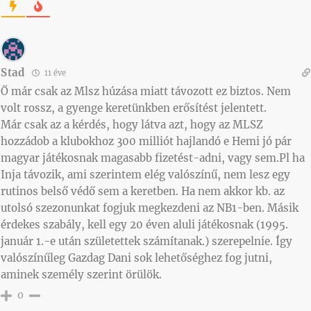
Stad
11 éve
Ő már csak az Mlsz húzása miatt távozott ez biztos. Nem
volt rossz, a gyenge keretünkben erősítést jelentett.
Már csak az a kérdés, hogy látva azt, hogy az MLSZ
hozzádob a klubokhoz 300 milliót hajlandó e Hemi jó pár
magyar játékosnak magasabb fizetést-adni, vagy sem.Pl ha
Inja távozik, ami szerintem elég valószínű, nem lesz egy
rutinos belső védő sem a keretben. Ha nem akkor kb. az
utolsó szezonunkat fogjuk megkezdeni az NB1-ben. Másik
érdekes szabály, kell egy 20 éven aluli játékosnak (1995.
január 1.-e után születettek számítanak.) szerepelnie. Így
valószínűleg Gazdag Dani sok lehetőséghez fog jutni,
aminek személy szerint örülök.
0