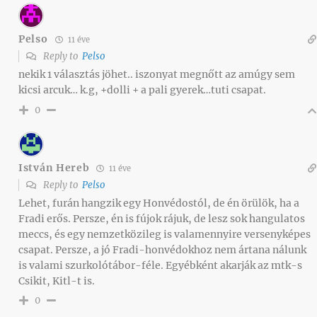
Pelso
11 éve
Reply to
Pelso
nekik 1 választás jöhet.. iszonyat megnőtt az amúgy sem
kicsi arcuk… k.g, +dolli + a pali gyerek…tuti csapat.
0
István Hereb
11 éve
Reply to
Pelso
Lehet, furán hangzik egy Honvédostól, de én örülök, ha a
Fradi erős. Persze, én is fújok rájuk, de lesz sok hangulatos
meccs, és egy nemzetközileg is valamennyire versenyképes
csapat. Persze, a jó Fradi-honvédokhoz nem ártana nálunk
is valami szurkolótábor-féle. Egyébként akarják az mtk-s
Csikit, Kitl-t is.
0