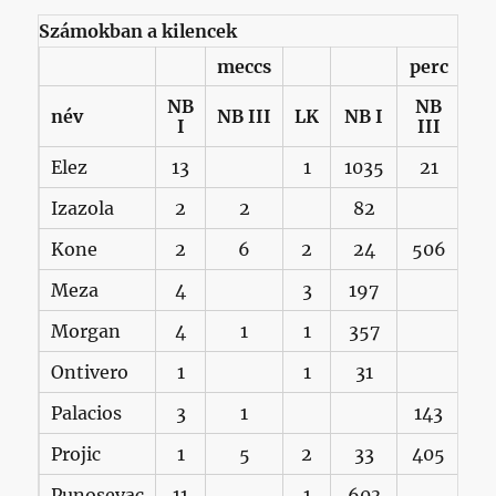
Számokban a kilencek
meccs
perc
NB
NB
név
NB III
LK
NB I
L
I
III
Elez
13
1
1035
21
Izazola
2
2
82
11
Kone
2
6
2
24
506
21
Meza
4
3
197
26
Morgan
4
1
1
357
9
Ontivero
1
1
31
3
Palacios
3
1
143
9
Projic
1
5
2
33
405
7
Punosevac
11
1
603
3