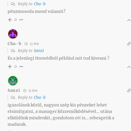
Reply to
Cha-b
pénzmosoda mond valamit?
0
Cha-b
11 éve
Reply to
Sanzi
És a jelenlegi Honvédból például mit tud kivenni ?
0
Sanzi
11 éve
Reply to
Cha-b
igazolások körül, nagyon szép kis pénzeket lehet
elsimítgatni, a manager közreműködésével… utána
elküldünk mindenkit, gondolom ott is… rebesgetik a
madarak.