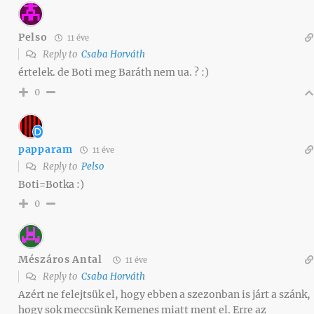
Pelso
11 éve
Reply to
Csaba Horváth
értelek. de Boti meg Baráth nem ua. ? :)
0
papparam
11 éve
Reply to
Pelso
Boti=Botka :)
0
Mészáros Antal
11 éve
Reply to
Csaba Horváth
Azért ne felejtsük el, hogy ebben a szezonban is járt a szánk,
hogy sok meccsünk Kemenes miatt ment el. Erre az