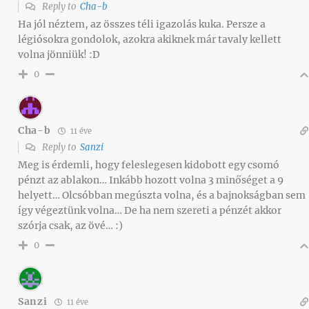
Reply to
Cha-b
Ha jól néztem, az összes téli igazolás kuka. Persze a
légiósokra gondolok, azokra akiknek már tavaly kellett
volna jönniük! :D
0
Cha-b
11 éve
Reply to
Sanzi
Meg is érdemli, hogy feleslegesen kidobott egy csomó
pénzt az ablakon… Inkább hozott volna 3 minőséget a 9
helyett… Olcsóbban megúszta volna, és a bajnokságban sem
így végeztünk volna… De ha nem szereti a pénzét akkor
szórja csak, az övé… :)
0
Sanzi
11 éve