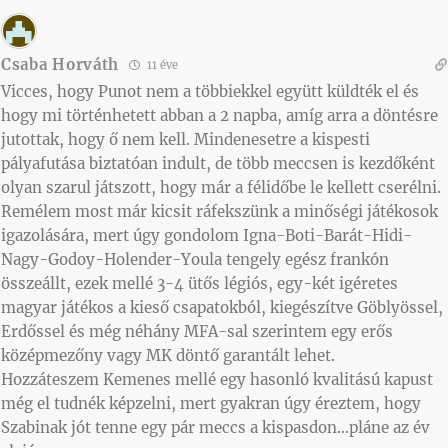
Csaba Horváth
11 éve
Vicces, hogy Punot nem a többiekkel együtt küldték el és
hogy mi történhetett abban a 2 napba, amíg arra a döntésre
jutottak, hogy ő nem kell. Mindenesetre a kispesti
pályafutása biztatóan indult, de több meccsen is kezdőként
olyan szarul játszott, hogy már a félidőbe le kellett cserélni.
Remélem most már kicsit ráfekszünk a minőségi játékosok
igazolására, mert úgy gondolom Igna-Boti-Barát-Hidi-
Nagy-Godoy-Holender-Youla tengely egész frankón
összeállt, ezek mellé 3-4 ütős légiós, egy-két igéretes
magyar játékos a kieső csapatokból, kiegészítve Göblyössel,
Erdőssel és még néhány MFA-sal szerintem egy erős
középmezőny vagy MK döntő garantált lehet.
Hozzáteszem Kemenes mellé egy hasonló kvalitású kapust
még el tudnék képzelni, mert gyakran úgy éreztem, hogy
Szabinak jót tenne egy pár meccs a kispasdon…pláne az év