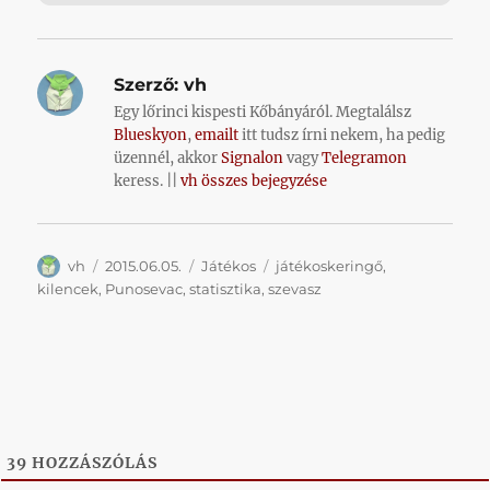
Szerző:
vh
Egy lőrinci kispesti Kőbányáról. Megtalálsz
Blueskyon
,
emailt
itt tudsz írni nekem, ha pedig
üzennél, akkor
Signalon
vagy
Telegramon
keress. ||
vh összes bejegyzése
Szerző
Közzétéve
Kategória
Címke
vh
2015.06.05.
Játékos
játékoskeringő
,
kilencek
,
Punosevac
,
statisztika
,
szevasz
39
HOZZÁSZÓLÁS