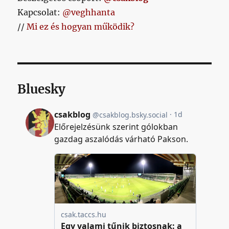
Kapcsolat:
@veghhanta
//
Mi ez és hogyan működik?
Bluesky