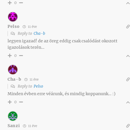
0
Pelso
11 éve
Reply to
Cha-b
legyen igazad! de az öreg eddig csak csalódást okozott
igazolások terén…
0
Cha-b
11 éve
Reply to
Pelso
Minden évben erre véárunk, és mindig koppanunk… :)
0
Sanzi
11 éve