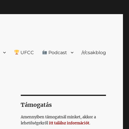
UFCC
Podcast
/r/csakblog
Támogatás
Amennyiben támogatnál minket, akkor a
lehetőségekről
itt találsz információt
.