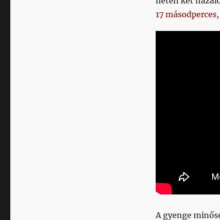
neten két házal
17 másodperces
A gyenge minőség