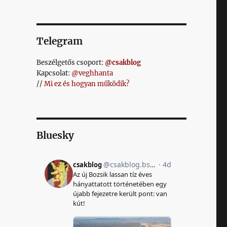
Telegram
Beszélgetős csoport:
@csakblog
Kapcsolat:
@veghhanta
//
Mi ez és hogyan működik?
Bluesky