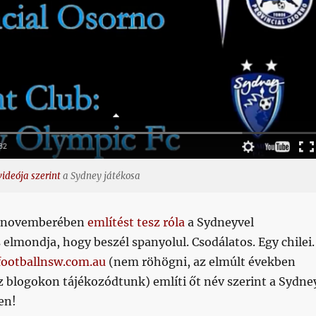
videója szerint
a Sydney játékosa
3 novemberében
említést tesz róla
a Sydneyvel
 elmondja, hogy beszél spanyolul. Csodálatos. Egy chilei.
footballnsw.com.au
(nem röhögni, az elmúlt években
z blogokon tájékozódtunk) említi őt név szerint a Sydne
en!