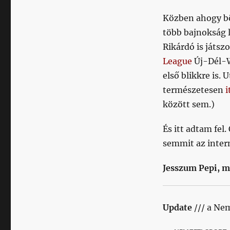
Közben ahogy bö
több bajnokság 
Rikárdó is játsz
League
Új-Dél-W
első blikkre is. 
természetesen
i
között sem.)
És itt adtam fel.
semmit az inter
Jesszum Pepi, m
Update
/// a Nem