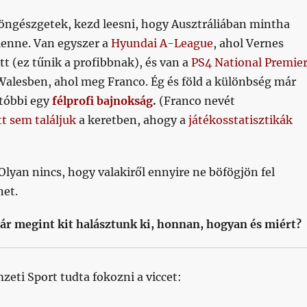
ngészgetek, kezd leesni, hogy Ausztráliában mintha
lenne. Van egyszer a
Hyundai A-League
, ahol Vernes
ott (ez tűnik a profibbnak), és van a
PS4 National Premie
alesben, ahol meg Franco. Ég és föld a különbség már
Utóbbi egy
félprofi bajnokság
.
(Franco nevét
tt sem találjuk
a keretben, ahogy a
játékosstatisztikák
 Olyan nincs, hogy valakiről ennyire ne böfögjön fel
net.
ár megint kit halásztunk ki, honnan, hogyan és miért?
zeti Sport tudta fokozni a viccet: