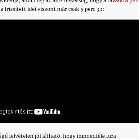
óvideója, ahol meg az az érdekesség, hogy a
tavalyi 8 per
, a frissített idei viszont már csak 5 perc 32:
ű felvételen jól látható, hogy mindenféle fura