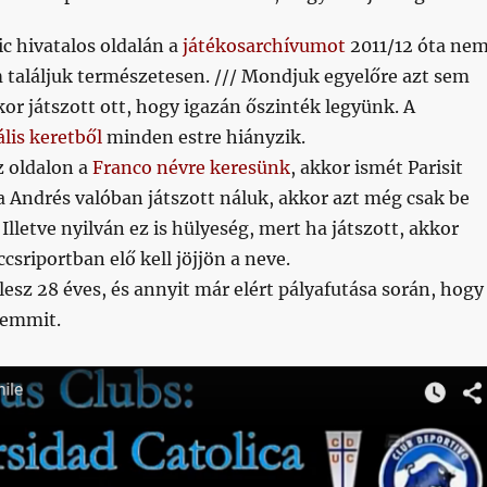
c hivatalos oldalán a
játékosarchívumot
2011/12 óta ne
em találjuk természetesen. /// Mondjuk egyelőre azt sem
or játszott ott, hogy igazán őszinték legyünk. A
lis keretből
minden estre hiányzik.
 oldalon a
Franco névre keresünk
, akkor ismét Parisit
ha Andrés valóban játszott náluk, akkor azt még csak be
Illetve nyilván ez is hülyeség, mert ha játszott, akkor
csriportban elő kell jöjjön a neve.
sz 28 éves, és annyit már elért pályafutása során, hogy
semmit.