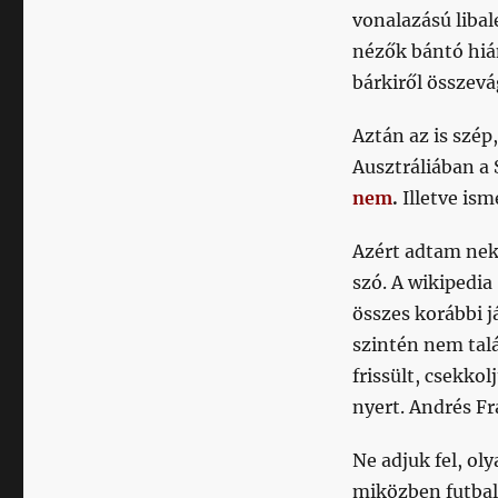
vonalazású libal
nézők bántó hiá
bárkiről összevá
Aztán az is szép
Ausztráliában a 
nem
.
Illetve is
Azért adtam neki
szó. A wikipedia
összes korábbi 
szintén nem talá
frissült, csekkol
nyert. Andrés Fr
Ne adjuk fel, ol
miközben futball