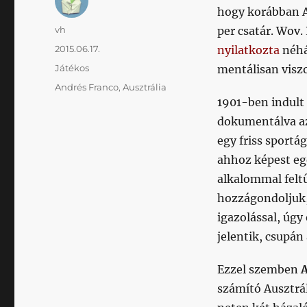
hogy korábban A
Szerző
vh
per csatár. Wov.
Közzétéve
2015.06.17.
nyilatkozta
néhán
Kategória
Játékos
mentálisan viszon
Címke
Andrés Franco
,
Ausztrália
1901-ben indult 
dokumentálva az
egy friss sportág
ahhoz képest egé
alkalommal felt
hozzágondoljuk,
igazolással, úg
jelentik, csupán
Ezzel szemben
A
számító Ausztrál