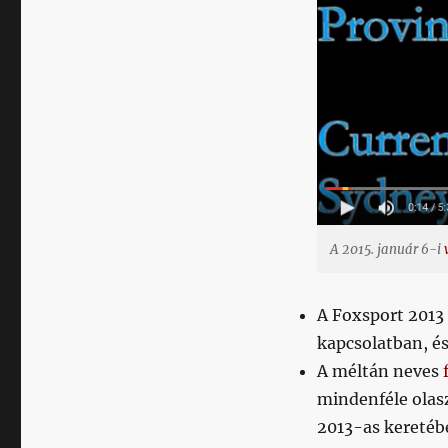
A 2015. január 6-i
A Foxsport 201
kapcsolatban, és
A méltán neves
mindenféle olas
2013-as keretéb