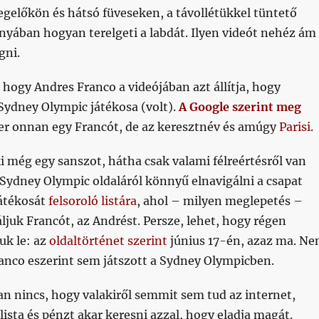
egelőkön és hátsó füveseken, a távollétükkel tüntető
nyában hogyan terelgeti a labdát. Ilyen videót nehéz ám
gni.
, hogy Andres Franco a videójában azt állítja, hogy
Sydney Olympic játékosa (volt).
A Google szerint meg
mer onnan egy Francót, de az keresztnév és amúgy
Parisi
.
 még egy sanszot, hátha csak valami félreértésről van
 Sydney Olympic oldaláról könnyű elnavigálni a csapat
játékosát
felsoroló listára
, ahol – milyen meglepetés –
ljuk Francót, az Andrést. Persze, lehet, hogy régen
juk le: az
oldaltörténet szerint
június 17-én, azaz ma. N
anco eszerint sem játszott a Sydney Olympicben.
yan nincs, hogy valakiről semmit sem tud az internet,
ista és pénzt akar keresni azzal, hogy eladja magát.