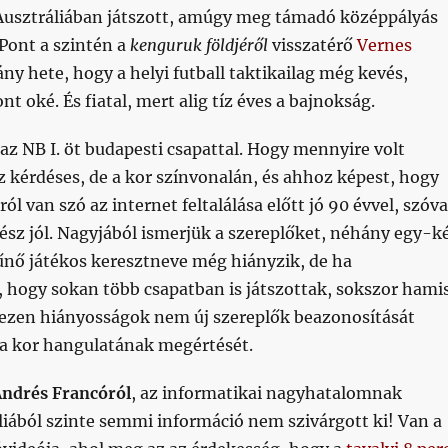
usztráliában játszott, amúgy meg támadó középpályás
 Pont a szintén a
kenguruk földjéről
visszatérő
Vernes
y hete, hogy a helyi futball taktikailag még kevés,
t oké. És fiatal, mert alig tíz éves a bajnokság.
az NB I. öt budapesti csapattal. Hogy mennyire volt
 kérdéses, de a kor színvonalán, és ahhoz képest, hogy
ról van szó az internet feltalálása előtt jó 90 évvel, szóva
sz jól. Nagyjából ismerjük a szereplőket, néhány egy-k
űnő játékos keresztneve még hiányzik, de ha
 hogy sokan több csapatban is játszottak, sokszor hami
y ezen hiányosságok nem új szereplők beazonosítását
 a kor hangulatának megértését.
ndrés Francóról
, az informatikai nagyhatalomnak
iából szinte semmi információ nem szivárgott ki! Van a