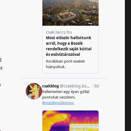
l
ét
s