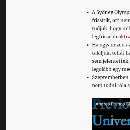
A Sydney Olympi
frissítik, ott n
tudjuk, hogy mik
legfrissebb
aktuá
Ha ugyanezen az
találjuk, tehát 
sem jelentették. 
legalább egy mec
Szeptemberben le
nem tudni róla 