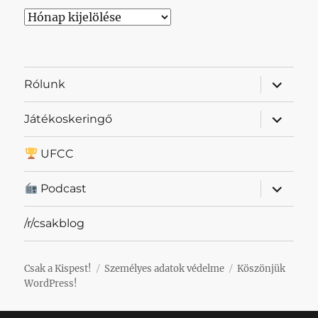
Archívum
almenü
Rólunk
szétnyit
almenü
Játékoskeringő
szétnyit
UFCC
almenü
Podcast
szétnyit
/r/csakblog
Csak a Kispest!
Személyes adatok védelme
Köszönjük
WordPress!