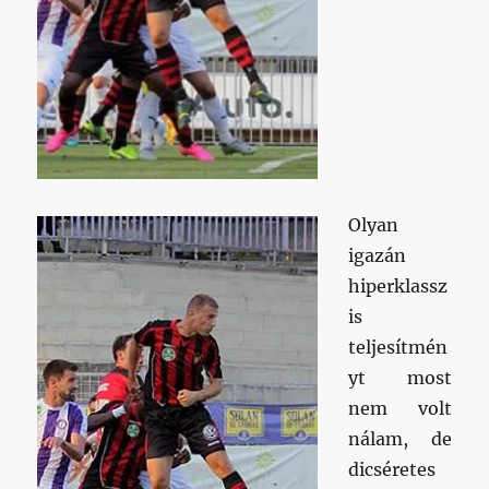
Olyan
igazán
hiperklassz
is
teljesítmén
yt most
nem volt
nálam, de
dicséretes