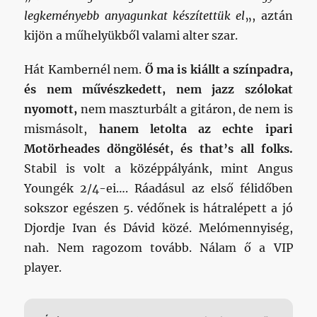
legkeményebb anyagunkat készítettük el
„, aztán
kijön a műhelyükből valami alter szar.
Hát Kambernél nem.
Ő ma is kiállt a színpadra,
és nem művészkedett, nem jazz szólokat
nyomott,
nem maszturbált a gitáron, de nem is
mismásolt,
hanem letolta az echte ipari
Motörheades döngölését, és that’s all folks.
Stabil is volt a középpályánk, mint Angus
Youngék 2/4-ei…. Ráadásul az első félidőben
sokszor egészen 5. védőnek is hátralépett a jó
Djordje Ivan és Dávid közé. Melómennyiség,
nah. Nem ragozom tovább. Nálam ő a VIP
player.