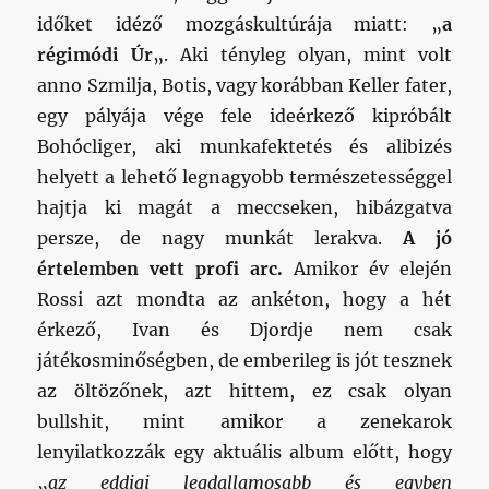
időket idéző mozgáskultúrája miatt: „
a
régimódi Úr
„. Aki tényleg olyan, mint volt
anno Szmilja, Botis, vagy korábban Keller fater,
egy pályája vége fele ideérkező kipróbált
Bohócliger, aki munkafektetés és alibizés
helyett a lehető legnagyobb természetességgel
hajtja ki magát a meccseken, hibázgatva
persze, de nagy munkát lerakva.
A jó
értelemben vett profi arc.
Amikor év elején
Rossi azt mondta az ankéton, hogy a hét
érkező, Ivan és Djordje nem csak
játékosminőségben, de emberileg is jót tesznek
az öltözőnek, azt hittem, ez csak olyan
bullshit, mint amikor a zenekarok
lenyilatkozzák egy aktuális album előtt, hogy
„
az eddigi legdallamosabb és egyben