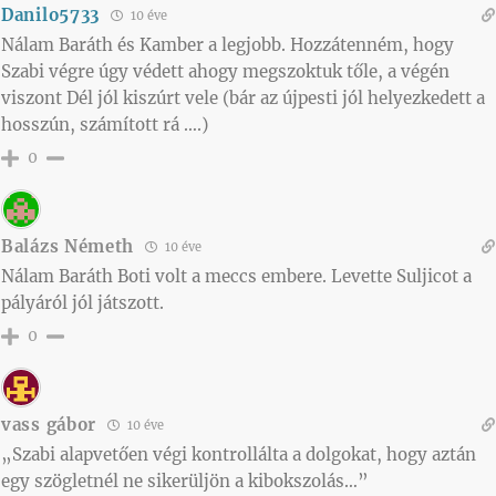
Danilo5733
10 éve
Nálam Baráth és Kamber a legjobb. Hozzátenném, hogy
Szabi végre úgy védett ahogy megszoktuk tőle, a végén
viszont Dél jól kiszúrt vele (bár az újpesti jól helyezkedett a
hosszún, számított rá ….)
0
Balázs Németh
10 éve
Nálam Baráth Boti volt a meccs embere. Levette Suljicot a
pályáról jól játszott.
0
vass gábor
10 éve
„Szabi alapvetően végi kontrollálta a dolgokat, hogy aztán
egy szögletnél ne sikerüljön a kibokszolás…”