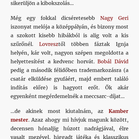
sikerüljön a kibokszolás…
Még egy fokkal dicséretesebb
Nagy Geri
iszonyat melója a középpályán, és bizony most
a szokott kisebb hibákból is alig volt a kis
szűrőnél.
Lovresz
től többen fáztak Ignja
helyén, kár volt, nagyon szépen megoldotta a
helyettesítést a kedvenc horvát.
Bobál Dávid
pedig a második félidőben trademarkozásra (a
csatár elküldése gyufáért, majd embert találó
indítás előre) is hagyott erőt. Ők akár
egyenként megérdemelnék a meccsarc-díjat…
…de akinek most kiutalnám, az
Kamber
mester
. Azaz ahogy mi hívjuk magunk között,
decensen hónaljig húzott nadrágjával, élre
vasalt mezével, higgadt játéka és klasszikus