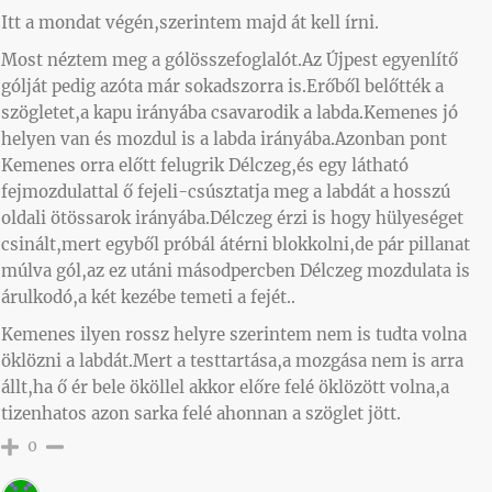
Itt a mondat végén,szerintem majd át kell írni.
Most néztem meg a gólösszefoglalót.Az Újpest egyenlítő
gólját pedig azóta már sokadszorra is.Erőből belőtték a
szögletet,a kapu irányába csavarodik a labda.Kemenes jó
helyen van és mozdul is a labda irányába.Azonban pont
Kemenes orra előtt felugrik Délczeg,és egy látható
fejmozdulattal ő fejeli-csúsztatja meg a labdát a hosszú
oldali ötössarok irányába.Délczeg érzi is hogy hülyeséget
csinált,mert egyből próbál átérni blokkolni,de pár pillanat
múlva gól,az ez utáni másodpercben Délczeg mozdulata is
árulkodó,a két kezébe temeti a fejét..
Kemenes ilyen rossz helyre szerintem nem is tudta volna
öklözni a labdát.Mert a testtartása,a mozgása nem is arra
állt,ha ő ér bele ököllel akkor előre felé öklözött volna,a
tizenhatos azon sarka felé ahonnan a szöglet jött.
0