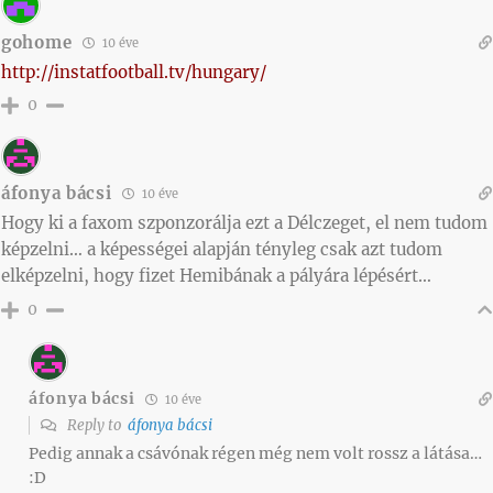
gohome
10 éve
http://instatfootball.tv/hungary/
0
áfonya bácsi
10 éve
Hogy ki a faxom szponzorálja ezt a Délczeget, el nem tudom
képzelni… a képességei alapján tényleg csak azt tudom
elképzelni, hogy fizet Hemibának a pályára lépésért…
0
áfonya bácsi
10 éve
Reply to
áfonya bácsi
Pedig annak a csávónak régen még nem volt rossz a látása…
:D