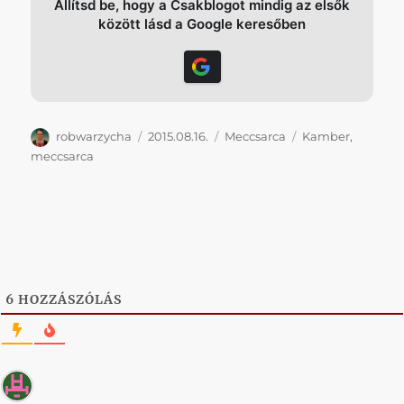
Állítsd be, hogy a Csakblogot mindig az elsők
között lásd a Google keresőben
Szerző
Közzétéve
Kategória
Címke
robwarzycha
2015.08.16.
Meccsarca
Kamber
,
meccsarca
6
HOZZÁSZÓLÁS