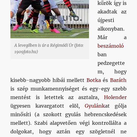
kűrök így is
akadtak az
újpesti
alkonyban.
Már a
A levegőben is úr a Régimódi Úr (foto:
beszámoló
1909foto.hu)
ban
pedzegette
m, hogy
kisebb-nagyobb hibái mellett
Botka
és
Baráth
is szép munkamennyiséget és egy-egy szebb
mentést is letettek az asztalra,
Holender
ügyesen kavargatott elöl,
Gyulánk
at gólja
minősíti (a szokott gyulás hebrencskedések
mellett). Szabi alapvetően végi kontrollálta a
dolgokat, hogy aztán egy szögletnél ne