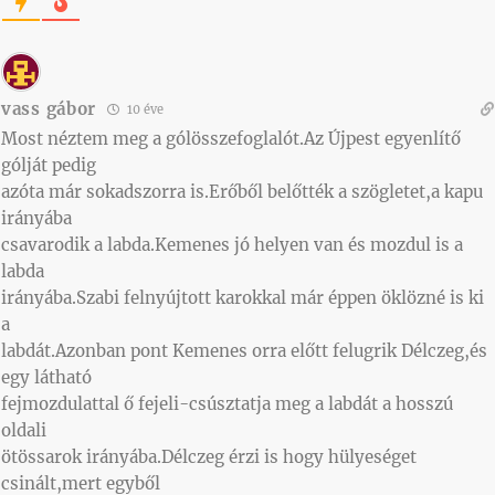
vass gábor
10 éve
Most néztem meg a gólösszefoglalót.Az Újpest egyenlítő
gólját pedig
azóta már sokadszorra is.Erőből belőtték a szögletet,a kapu
irányába
csavarodik a labda.Kemenes jó helyen van és mozdul is a
labda
irányába.Szabi felnyújtott karokkal már éppen öklözné is ki
a
labdát.Azonban pont Kemenes orra előtt felugrik Délczeg,és
egy látható
fejmozdulattal ő fejeli-csúsztatja meg a labdát a hosszú
oldali
ötössarok irányába.Délczeg érzi is hogy hülyeséget
csinált,mert egyből