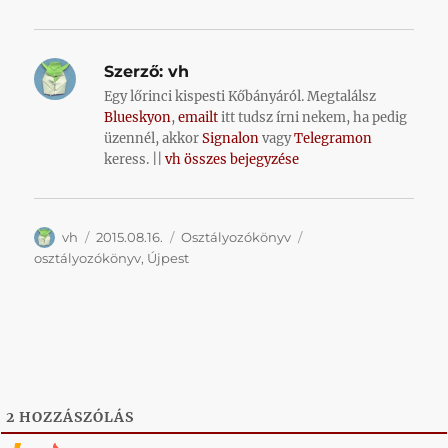
Szerző:
vh
Egy lőrinci kispesti Kőbányáról. Megtalálsz
Blueskyon
,
emailt
itt tudsz írni nekem, ha pedig
üzennél, akkor
Signalon
vagy
Telegramon
keress. ||
vh összes bejegyzése
Szerző
Közzétéve
Kategória
Címke
vh
2015.08.16.
Osztályozókönyv
osztályozókönyv
,
Újpest
2
HOZZÁSZÓLÁS