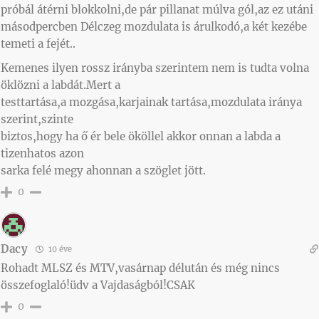
próbál átérni blokkolni,de pár pillanat múlva gól,az ez utáni
másodpercben Délczeg mozdulata is árulkodó,a két kezébe
temeti a fejét..
Kemenes ilyen rossz irányba szerintem nem is tudta volna
öklözni a labdát.Mert a
testtartása,a mozgása,karjainak tartása,mozdulata iránya
szerint,szinte
biztos,hogy ha ő ér bele ököllel akkor onnan a labda a
tizenhatos azon
sarka felé megy ahonnan a szöglet jött.
0
Dacy
10 éve
Rohadt MLSZ és MTV,vasárnap délután és még nincs
összefoglaló!üdv a Vajdaságból!CSAK
0