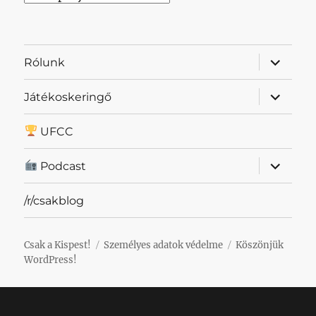
almenü
Rólunk
szétnyit
almenü
Játékoskeringő
szétnyit
UFCC
almenü
Podcast
szétnyit
/r/csakblog
Csak a Kispest!
Személyes adatok védelme
Köszönjük
WordPress!