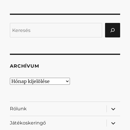
Keresés
ARCHÍVUM
Archívum
almenü
Rólunk
szétnyit
almenü
Játékoskeringő
szétnyit