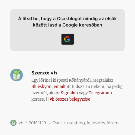
Állítsd be, hogy a Csakblogot mindig az elsők
között lásd a Google keresőben
Szerző:
vh
Egy lőrinci kispesti Kőbányáról. Megtalálsz
Blueskyon
,
emailt
itt tudsz írni nekem, ha pedig
üzennél, akkor
Signalon
vagy
Telegramon
keress. ||
vh összes bejegyzése
Szerző
Közzétéve
Kategória
Címke
vh
2015.11.19.
Csak
csakblog
,
fejlesztés
,
fórum