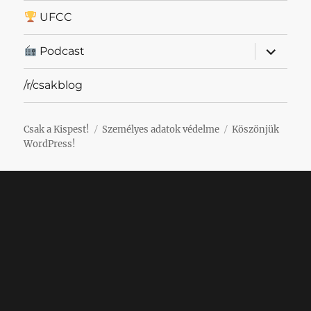
UFCC
almenü
Podcast
szétnyit
/r/csakblog
Csak a Kispest!
Személyes adatok védelme
Köszönjük
WordPress!