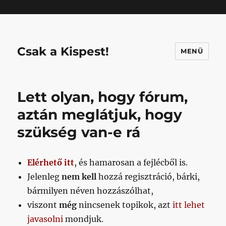
Mastodon
Csak a Kispest!
MENÜ
Lett olyan, hogy fórum,
aztán meglátjuk, hogy
szükség van-e rá
Elérhető itt
, és hamarosan a fejlécből is.
Jelenleg
nem kell
hozzá regisztráció, bárki,
bármilyen néven hozzászólhat,
viszont
még
nincsenek topikok, azt
itt lehet
javasolni
mondjuk.