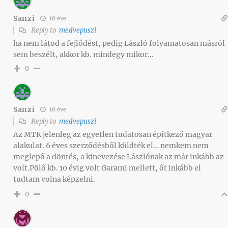
Sanzi
10 éve
Reply to
medvepuszi
ha nem látod a fejlődést, pedíg László folyamatosan másról
sem beszélt, akkor kb. mindegy mikor…
0
Sanzi
10 éve
Reply to
medvepuszi
Az MTK jelenleg az egyetlen tudatosan építkező magyar
alakulat. 6 éves szerződésből küldték el… nemkem nem
meglepő a döntés, a kinevezése Lászlónak az már inkább az
volt.Pölő kb. 10 évig volt Garami mellett, őt inkább el
tudtam volna képzelni.
0