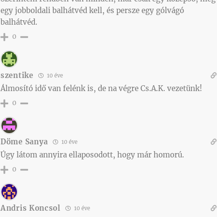
egy jobboldali balhátvéd kell, és persze egy gólvágó
balhátvéd.
0
szentike
10 éve
Álmosító idő van felénk is, de na végre Cs.A.K. vezetünk!
0
Döme Sanya
10 éve
Úgy látom annyira ellaposodott, hogy már homorú.
0
Andris Koncsol
10 éve