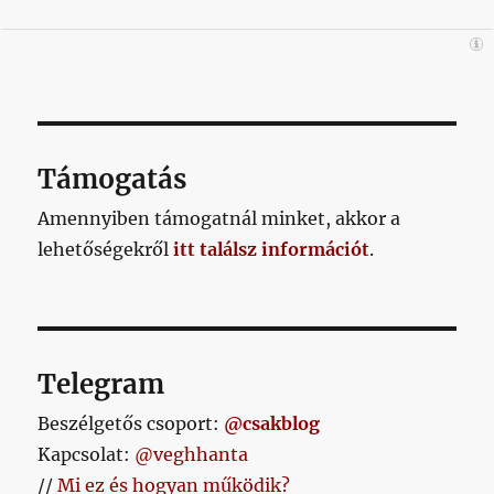
Támogatás
Amennyiben támogatnál minket, akkor a
lehetőségekről
itt találsz információt
.
Telegram
Beszélgetős csoport:
@csakblog
Kapcsolat:
@veghhanta
//
Mi ez és hogyan működik?