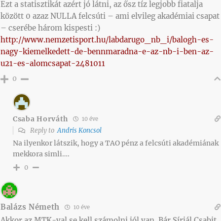
Ezt a statisztikát azért jó látni, az ősz tíz legjobb fiatalja
között 0 azaz NULLA felcsúti – ami elvileg akadémiai csapat
– cserébe három kispesti :)
http://www.nemzetisport.hu/labdarugo_nb_i/balogh-es-
nagy-kiemelkedett-de-bennmaradna-e-az-nb-i-ben-az-
u21-es-alomcsapat-2481011
0
Csaba Horváth
10 éve
Reply to
Andris Koncsol
Na ilyenkor látszik, hogy a TAO pénz a felcsúti akadémiának
mekkora simli….
0
Balázs Németh
10 éve
Akkor az MTK-val se kell számolni jól van. Bár Sírjál Csabit