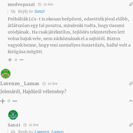
medvepuszi
10 éve
Reply to
Sanzi
Próbálták LCs-t is okosan beépíteni, odavitték jóval előbb,
átlátszóan egy fal posztra, mindenki tudta, hogy Garami
utódjának.. Ha csak játékstílus, fejlődés tekintetében lett
volna bajuk vele, nem zárkóznának el a sajtótól. Biztos
vagyok benne, hogy vmi személyes összetűzés, balhé volt a
kirúgása mögött.
0
Lorenzo_Lamas
10 éve
Jelenáról, Hajdúról vélemény?
0
Sanzi
10 éve
Reply to
Lorenzo_Lamas