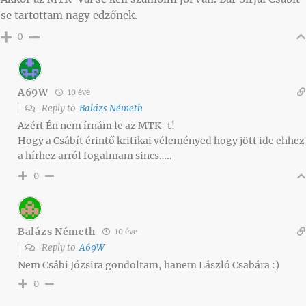
se tartottam nagy edzőnek.
0
A69W
10 éve
Reply to
Balázs Németh
Azért Én nem írnám le az MTK-t!
Hogy a Csábít érintő kritikai véleményed hogy jött ide ehhez
a hírhez arról fogalmam sincs…..
0
Balázs Németh
10 éve
Reply to
A69W
Nem Csábi Józsira gondoltam, hanem László Csabára :)
0