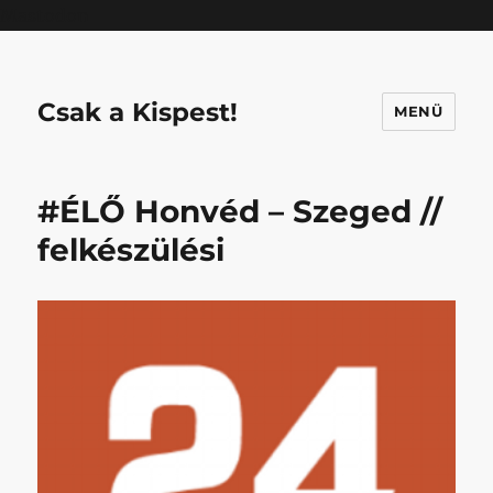
Mastodon
Csak a Kispest!
MENÜ
#ÉLŐ Honvéd – Szeged //
felkészülési