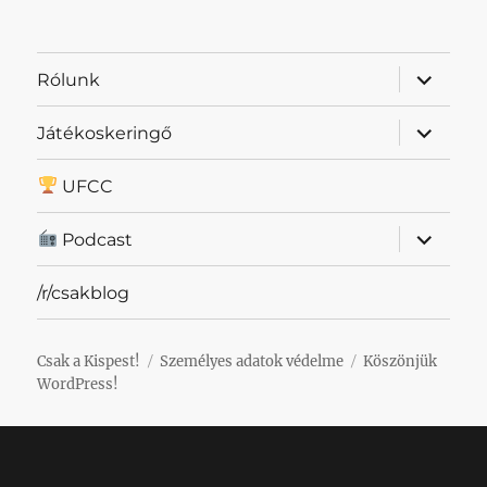
almenü
Rólunk
szétnyit
almenü
Játékoskeringő
szétnyit
UFCC
almenü
Podcast
szétnyit
/r/csakblog
Csak a Kispest!
Személyes adatok védelme
Köszönjük
WordPress!