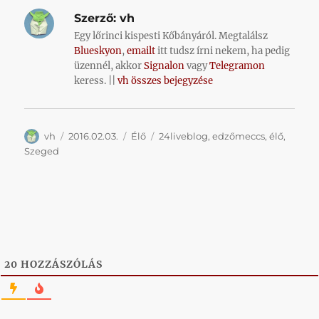
Szerző:
vh
Egy lőrinci kispesti Kőbányáról. Megtalálsz
Blueskyon
,
emailt
itt tudsz írni nekem, ha pedig
üzennél, akkor
Signalon
vagy
Telegramon
keress. ||
vh összes bejegyzése
Szerző
Közzétéve
Kategória
Címke
vh
2016.02.03.
Élő
24liveblog
,
edzőmeccs
,
élő
,
Szeged
20
HOZZÁSZÓLÁS