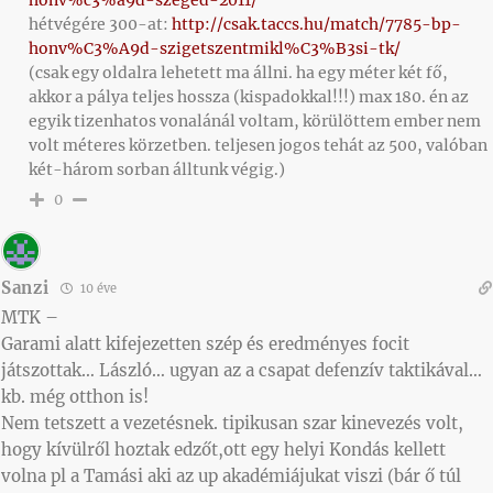
honv%c3%a9d-szeged-2011/
hétvégére 300-at:
http://csak.taccs.hu/match/7785-bp-
honv%C3%A9d-szigetszentmikl%C3%B3si-tk/
(csak egy oldalra lehetett ma állni. ha egy méter két fő,
akkor a pálya teljes hossza (kispadokkal!!!) max 180. én az
egyik tizenhatos vonalánál voltam, körülöttem ember nem
volt méteres körzetben. teljesen jogos tehát az 500, valóban
két-három sorban álltunk végig.)
0
Sanzi
10 éve
MTK –
Garami alatt kifejezetten szép és eredményes focit
játszottak… László… ugyan az a csapat defenzív taktikával…
kb. még otthon is!
Nem tetszett a vezetésnek. tipikusan szar kinevezés volt,
hogy kívülről hoztak edzőt,ott egy helyi Kondás kellett
volna pl a Tamási aki az up akadémiájukat viszi (bár ő túl