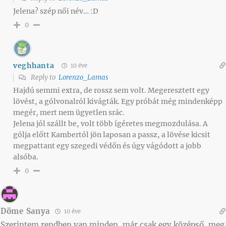
Jelena? szép női név… :D
0
veghhanta
10 éve
Reply to
Lorenzo_Lamas
Hajdú semmi extra, de rossz sem volt. Megeresztett egy
lövést, a gólvonalról kivágták. Egy próbát még mindenképp
megér, mert nem ügyetlen srác.
Jelena jól szállt be, volt több ígéretes megmozdulása. A
gólja előtt Kambertól jön laposan a passz, a lövése kicsit
megpattant egy szegedi védőn és úgy vágódott a jobb
alsóba.
0
Döme Sanya
10 éve
Szerintem rendben van minden, már csak egy középső, meg