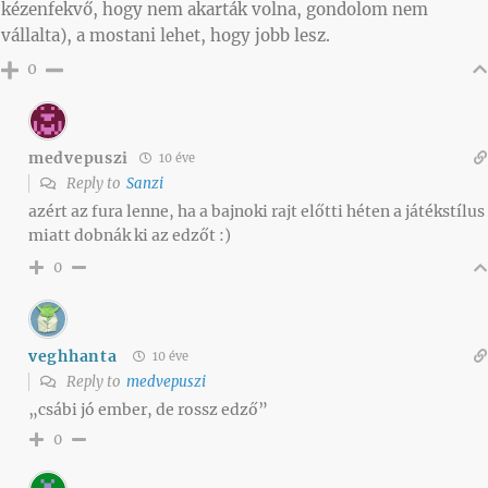
kézenfekvő, hogy nem akarták volna, gondolom nem
vállalta), a mostani lehet, hogy jobb lesz.
0
medvepuszi
10 éve
Reply to
Sanzi
azért az fura lenne, ha a bajnoki rajt előtti héten a játékstílus
miatt dobnák ki az edzőt :)
0
veghhanta
10 éve
Reply to
medvepuszi
„csábi jó ember, de rossz edző”
0