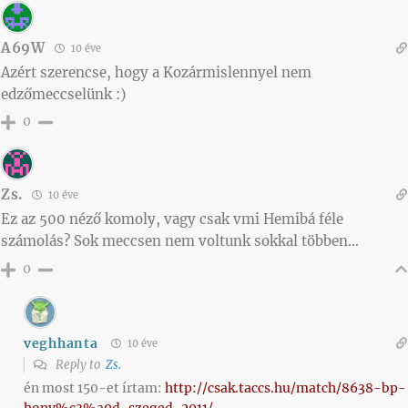
A69W
10 éve
Azért szerencse, hogy a Kozármislennyel nem
edzőmeccselünk :)
0
Zs.
10 éve
Ez az 500 néző komoly, vagy csak vmi Hemibá féle
számolás? Sok meccsen nem voltunk sokkal többen…
0
veghhanta
10 éve
Reply to
Zs.
én most 150-et írtam:
http://csak.taccs.hu/match/8638-bp-