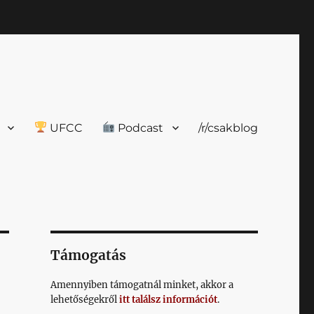
UFCC
Podcast
/r/csakblog
Támogatás
Amennyiben támogatnál minket, akkor a
lehetőségekről
itt találsz információt
.