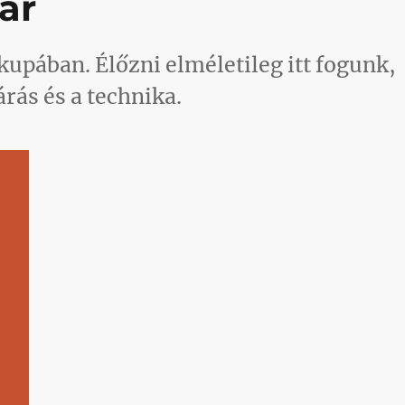
ár
upában. Élőzni elméletileg itt fogunk,
árás és a technika.