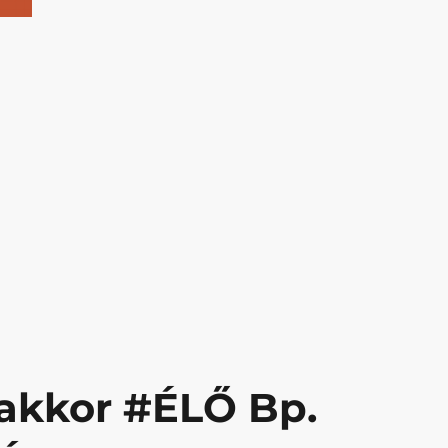
d – Tatabánya // felkészülési”
 akkor #ÉLŐ Bp.