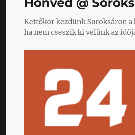
Honvéd @ Soroks
Kettőkor kezdünk Soroksáron a k
ha nem cseszik ki velünk az időj