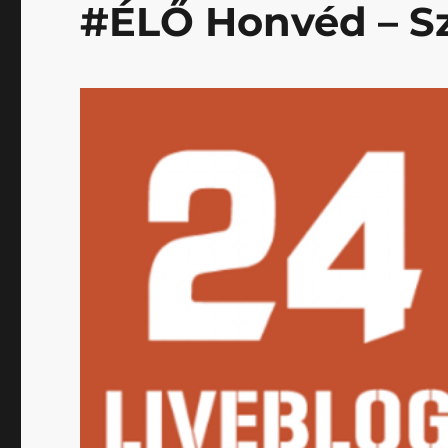
#ÉLŐ Honvéd – Sze