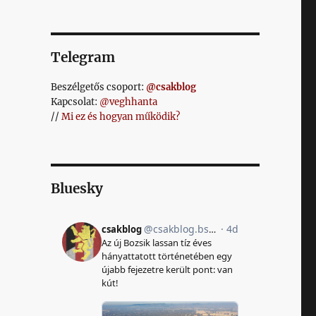
Telegram
Beszélgetős csoport:
@csakblog
Kapcsolat:
@veghhanta
//
Mi ez és hogyan működik?
Bluesky