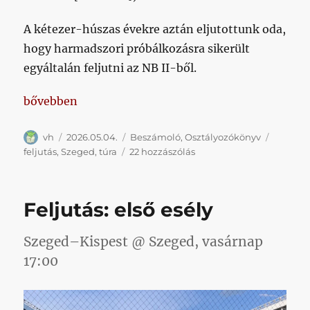
A kétezer-húszas évekre aztán eljutottunk oda,
hogy harmadszori próbálkozásra sikerült
egyáltalán feljutni az NB II-ből.
„A minimumprogram teljesítve: NB I.!”
bővebben
Szerző
Közzétéve
Kategória
Címke
vh
2026.05.04.
Beszámoló
,
Osztályozókönyv
A
feljutás
,
Szeged
,
túra
22 hozzászólás
minimumprogram
teljesítve:
NB
Feljutás: első esély
I.!
című
bejegyzéshez
Szeged–Kispest @ Szeged, vasárnap
17:00