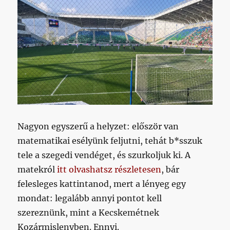
Nagyon egyszerű a helyzet: először van
matematikai esélyünk feljutni, tehát b*sszuk
tele a szegedi vendéget, és szurkoljuk ki. A
matekról
itt olvashatsz részletesen
, bár
felesleges kattintanod, mert a lényeg egy
mondat: legalább annyi pontot kell
szereznünk, mint a Kecskemétnek
Kozármislenyben. Ennyi.