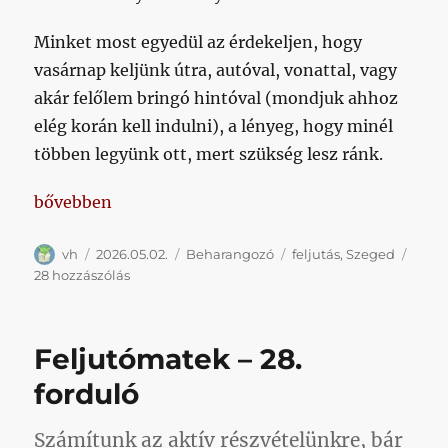
Minket most egyedül az érdekeljen, hogy
vasárnap keljünk útra, autóval, vonattal, vagy
akár felőlem bringó hintóval (mondjuk ahhoz
elég korán kell indulni), a lényeg, hogy minél
többen legyünk ott, mert szükség lesz ránk.
„Feljutás: első esély”
bővebben
Szerző
Közzétéve
Kategória
Címke
vh
2026.05.02.
Beharangozó
feljutás
,
Szeged
Feljutás:
28 hozzászólás
első
esély
című
Feljutómatek – 28.
bejegyzéshez
forduló
Számítunk az aktív részvételünkre, bár