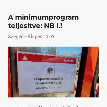
nyáro
nem
lesz
A minimumprogram
amnes
a
teljesítve: NB I.!
klubs
körn
Szeged–Kispest 0-0
zártk
mecc
kezd
ottho
az
NB
I-
ben
című
bejeg