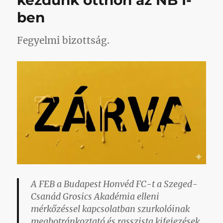
kezdünk otthon az NB I-
ben
Fegyelmi bizottság.
A FEB a Budapest Honvéd FC-t a Szeged-
Csanád Grosics Akadémia elleni
mérkőzéssel kapcsolatban szurkolóinak
megbotránkoztató és rasszista kifejezések