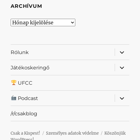
ARCHÍVUM
Archívum
almenü
Rólunk
szétnyit
almenü
Játékoskeringő
szétnyit
UFCC
almenü
Podcast
szétnyit
/r/csakblog
Csak a Kispest!
Személyes adatok védelme
Köszönjük
WordPress!