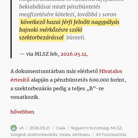
bekiabálásai miatt pénzbüntetés
megfizetésére kötelezi, továbbá 1 soron
következő hazai férfi felnőtt nagypályás
bajnoki mérkőzésre szóló
szektorbezárással
bünteti.
via MLSZ feb,
2026.05.14.
A dokumentumtárban már elérhető
Hivatalos
értesítő
alapján a pénzbüntetés 600.000 forint,
a szektorbezárás pedig a teljes „B”-re
vonatkozik.
„Amennyiben nyáron nem lesz amnesztia, a klubsz
bővebben
Szerző
Közzétéve
Kategória
Címke
vh
2026.05.21.
Csak
fegyelmi bizottság
,
MLSZ
,
Amen
Szeged
,
szektorbezárás
,
Vasas
,
zártkapu
40 hozzászólás