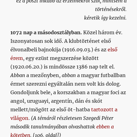
ez a poszt inkább az érzelmekről szól, mintsem a
történésekről.
kéretik így kezelni.
1072 nap a másodosztályban.
Közel három év.
Iszonyatosan sok idő. A klubtörténet első
élvonalbeli bajnokija (1916.09.03.) és az
első
érem
, egy ezüst megszerzése között
(1920.06.20.) is mindössze 1386 nap telt el.
Abban
a mezőnyben,
abban
a magyar futballban
érmet szerezni egyáltalán nem volt kis dolog.
Gondoljunk bele, a korszakban a magyar foci az
angol, uruguayi, argentín, dán és skót
mellett/mögött az első öt-hatba
tartozott a
világon
.
(A témáról részletesen Szegedi Péter
második tanulmányában olvashattok
ebben a
kötetben
. [106. oldal])