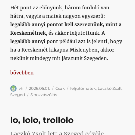
Hét pont az előnyünk, három forduló van
hátra, vagyis a matek nagyon egyszerű:
legalább annyi pontot kell szereznünk, mint a
Kecskemétnek
, és akkor feljutottunk. A
legalább annyi
pont például azt is jelenti, hogy
ha a Kecskemét kikapna Mislenyben, akkor
nekünk mindegy mit játszunk Szegeden.
„Feljutómatek – 28. forduló”
bővebben
Szerző
Közzétéve
Kategória
Címke
vh
2026.05.01.
Csak
feljutómatek
,
Laczkó Zsolt
,
Feljutómatek
Szeged
5 hozzászólás
–
28.
forduló
lo, lolo, trollolo
című
bejegyzéshez
Laczkó Zsolt lett a Szeged edzője.