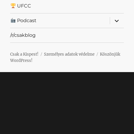
UFCC
almenü
Podcast
szétnyit
/r/csakblog
Csak a Kispest!
Személyes adatok védelme
Köszönjük
WordPress!