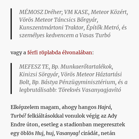
MÉMOSZ Dréher; VM KASE, Meteor Közért,
Vörös Meteor Táncsics Bőrgyár,
Kunszentmártoni Traktor, Építők Metró, és
személyes kedvencem a
Vasas Turbó
vagy a
férfi röplabda élvonalában
:
MEFESZ TE, Bp. Munkaerőtartalékok,
Kinizsi Sörgyár, Vörös Meteor Háztartási
Bolt, Bp. Bástya Pénzügyminisztérium, és a
legbrutálisabb: Törekvés Vasanyagjavító
Elképzelem magam, ahogy hangos
Hajrá,
Turbó!
felkiáltásokkal vonulok végig az Ady
Endre úton, esetleg a stadionban megeresztek
egy öblös
Huj, huj, Vasanyag!
cirádát, netán