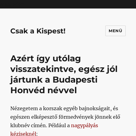
Mastodon
Csak a Kispest!
MENÜ
Azért így utólag
visszatekintve, egész jól
jártunk a Budapesti
Honvéd névvel
Nézegetem a korszak egyéb bajnokságait, és
egészen elképesztő förmedvények jönnek elő
klubnév címén. Például a
nagypályás
kéziseknél
: