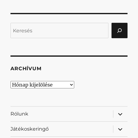
Keresés
ARCHÍVUM
Archívum
almenü
Rólunk
szétnyit
almenü
Játékoskeringő
szétnyit