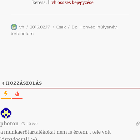
keress. ||
vh összes bejegyzése
Szerző
Közzétéve
Kategória
Címke
vh
2016.02.17.
Csak
Bp. Honvéd
,
hülyenév
,
történelem
3
HOZZÁSZÓLÁS
photon
10 éve
a munkaerőtartalékokat nem is értem… tele volt
kispadossal? :-)