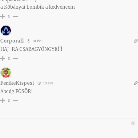
a Kőbányai Lombik a kedvencem
0
Corporall
10 éve
HAJ-RÁ CSABAGYÖNGYE!!!
0
FerikeKispest
10 éve
Abcúg FŐSÖR!
0