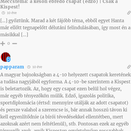
Meccstéma: a későn ébredő csapat (edző) | Csak a
Kispest!
10 éve
[…] győztünk. Marad a két fájóbb téma, ebből egyet Hanta
már ellőtt tegnapelőtt délutáni felindulásában, így most én a
másikkal […]
0
papparam
10 éve
A magyar bajnokságban a 4-10 helyezett csapatok keretének
a tudása nagyjából egyforma. A 4-10-be szerintem a Kispest
is beletartozik. Az, hogy egy csapat ezen belül hol végez,
már egyéb tényezőkön múlik. Edző, igazolás politika,
sportdiplomácia (értsd: mennyire utálják az adott csapatot)
és persze valahol a szerencse is, bár annak hosszú távon ki
kell egyenlítődnie (a bírói tévedésekkel ellentétben, mert
azoknak azért nem feltétlenül), stb. Pontosan ezek az egyéb
tényezők azok, amik Kispesten egyértelműen rosszabbak.