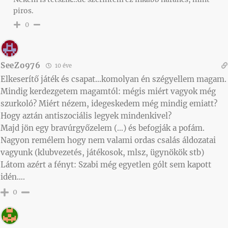
piros.
0
SeeZo976
10 éve
Elkeserítő játék és csapat…komolyan én szégyellem magam.
Mindig kerdezgetem magamtól: mégis miért vagyok még
szurkoló? Miért nézem, idegeskedem még mindig emiatt?
Hogy aztán antiszociális legyek mindenkivel?
Majd jön egy bravúrgyőzelem (…) és befogják a pofám.
Nagyon remélem hogy nem valami ordas csalás áldozatai
vagyunk (klubvezetés, játékosok, mlsz, ügynökök stb)
Látom azért a fényt: Szabi még egyetlen gólt sem kapott
idén….
0