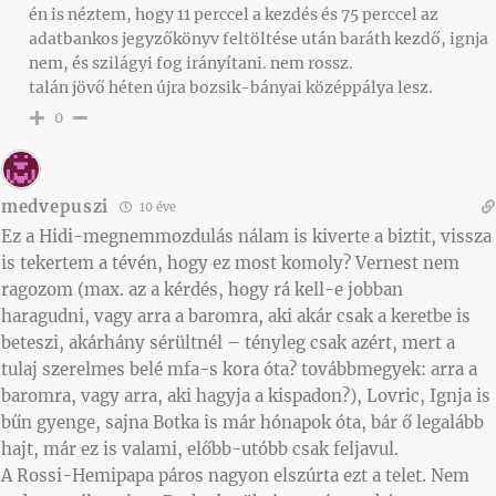
én is néztem, hogy 11 perccel a kezdés és 75 perccel az
adatbankos jegyzőkönyv feltöltése után baráth kezdő, ignja
nem, és szilágyi fog irányítani. nem rossz.
talán jövő héten újra bozsik-bányai középpálya lesz.
0
medvepuszi
10 éve
Ez a Hidi-megnemmozdulás nálam is kiverte a biztit, vissza
is tekertem a tévén, hogy ez most komoly? Vernest nem
ragozom (max. az a kérdés, hogy rá kell-e jobban
haragudni, vagy arra a baromra, aki akár csak a keretbe is
beteszi, akárhány sérültnél – tényleg csak azért, mert a
tulaj szerelmes belé mfa-s kora óta? továbbmegyek: arra a
baromra, vagy arra, aki hagyja a kispadon?), Lovric, Ignja is
bűn gyenge, sajna Botka is már hónapok óta, bár ő legalább
hajt, már ez is valami, előbb-utóbb csak feljavul.
A Rossi-Hemipapa páros nagyon elszúrta ezt a telet. Nem