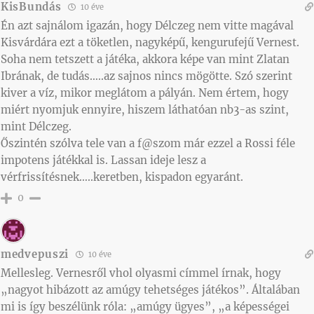
KisBundás
10 éve
Én azt sajnálom igazán, hogy Délczeg nem vitte magával
Kisvárdára ezt a töketlen, nagyképű, kengurufejű Vernest.
Soha nem tetszett a játéka, akkora képe van mint Zlatan
Ibrának, de tudás…..az sajnos nincs mögötte. Szó szerint
kiver a víz, mikor meglátom a pályán. Nem értem, hogy
miért nyomjuk ennyire, hiszem láthatóan nb3-as szint,
mint Délczeg.
Őszintén szólva tele van a f@szom már ezzel a Rossi féle
impotens játékkal is. Lassan ideje lesz a
vérfrissítésnek…..keretben, kispadon egyaránt.
0
medvepuszi
10 éve
Mellesleg. Vernesről vhol olyasmi címmel írnak, hogy
„nagyot hibázott az amúgy tehetséges játékos”. Általában
mi is így beszélünk róla: „amúgy ügyes”, „a képességei