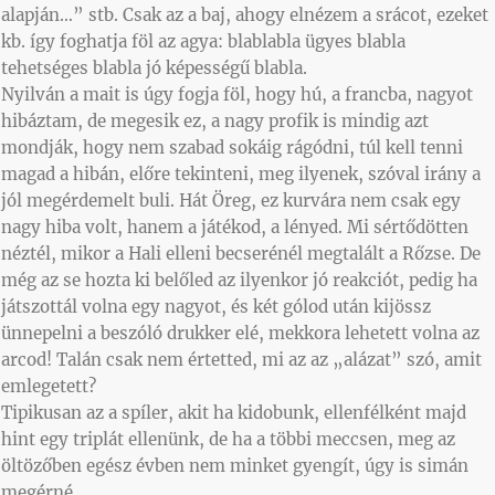
alapján…” stb. Csak az a baj, ahogy elnézem a srácot, ezeket
kb. így foghatja föl az agya: blablabla ügyes blabla
tehetséges blabla jó képességű blabla.
Nyilván a mait is úgy fogja föl, hogy hú, a francba, nagyot
hibáztam, de megesik ez, a nagy profik is mindig azt
mondják, hogy nem szabad sokáig rágódni, túl kell tenni
magad a hibán, előre tekinteni, meg ilyenek, szóval irány a
jól megérdemelt buli. Hát Öreg, ez kurvára nem csak egy
nagy hiba volt, hanem a játékod, a lényed. Mi sértődötten
néztél, mikor a Hali elleni becserénél megtalált a Rőzse. De
még az se hozta ki belőled az ilyenkor jó reakciót, pedig ha
játszottál volna egy nagyot, és két gólod után kijössz
ünnepelni a beszóló drukker elé, mekkora lehetett volna az
arcod! Talán csak nem értetted, mi az az „alázat” szó, amit
emlegetett?
Tipikusan az a spíler, akit ha kidobunk, ellenfélként majd
hint egy triplát ellenünk, de ha a többi meccsen, meg az
öltözőben egész évben nem minket gyengít, úgy is simán
megérné.