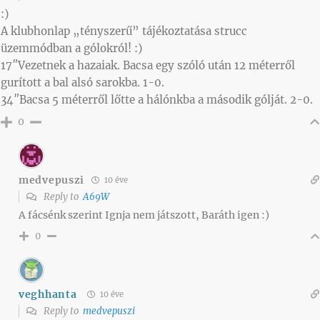
:)
A klubhonlap „tényszerű” tájékoztatása strucc
üzemmódban a gólokról! :)
17″Vezetnek a hazaiak. Bacsa egy szóló után 12 méterről
gurított a bal alsó sarokba. 1-0.
34″Bacsa 5 méterről lőtte a hálónkba a második gólját. 2-0.
0
medvepuszi
10 éve
Reply to
A69W
A fácsénk szerint Ignja nem játszott, Baráth igen :)
0
veghhanta
10 éve
Reply to
medvepuszi