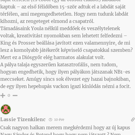
kaptuk – az első félidőben 15-ször adtuk el a labdát saját
térfélen, ami megengedhetetlen. Hogy nem tudunk labdát
kihozni, az rengeteget elmond a csapatról.
Támadásaink Youla nélkül meddőek és veszélytelenek
voltak, kreativitást nyomokban sem lehetett felfedezni –
King és Prosser beállása javított ezen valamennyire, de mi
lesz a komolyabb játékerőt képviselő csapatokkal szemben?
Mert ez a Diósgyőr elég harmatos alakulat volt.
A pálya talaja egyszerűen katasztrofális, nem tudom,
hogyan engedhetik, hogy ilyen pályákon játszanak NB1-es
meccseket. Amúgy sincs sok élvezet egy hazai bajnokiban,
de egy ilyen hepehupás vackon igazi kínlódás nézni a focit.
0
Lassie Tizenkilenc
10 éve
Csak nagyon halkan merem megkérdezni hogy az új kapus
Nagy Sándor és Botond hogy hogy nem játszott ? Nem