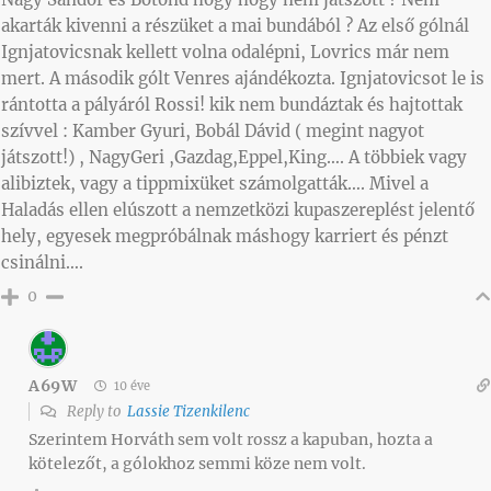
akarták kivenni a részüket a mai bundából ? Az első gólnál
Ignjatovicsnak kellett volna odalépni, Lovrics már nem
mert. A második gólt Venres ajándékozta. Ignjatovicsot le is
rántotta a pályáról Rossi! kik nem bundáztak és hajtottak
szívvel : Kamber Gyuri, Bobál Dávid ( megint nagyot
játszott!) , NagyGeri ,Gazdag,Eppel,King…. A többiek vagy
alibiztek, vagy a tippmixüket számolgatták…. Mivel a
Haladás ellen elúszott a nemzetközi kupaszereplést jelentő
hely, egyesek megpróbálnak máshogy karriert és pénzt
csinálni….
0
A69W
10 éve
Reply to
Lassie Tizenkilenc
Szerintem Horváth sem volt rossz a kapuban, hozta a
kötelezőt, a gólokhoz semmi köze nem volt.