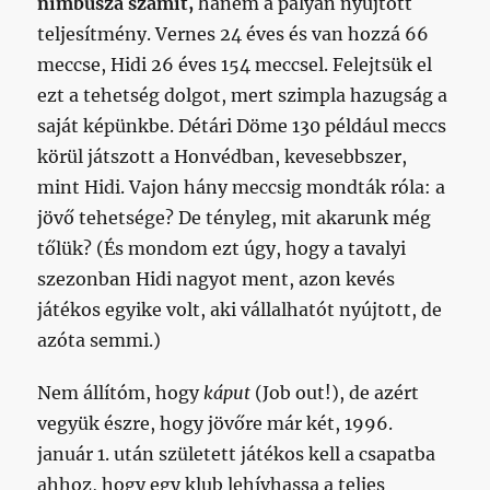
nimbusza számít,
hanem a pályán nyújtott
teljesítmény. Vernes 24 éves és van hozzá 66
meccse, Hidi 26 éves 154 meccsel. Felejtsük el
ezt a tehetség dolgot, mert szimpla hazugság a
saját képünkbe. Détári Döme 130 például meccs
körül játszott a Honvédban, kevesebbszer,
mint Hidi. Vajon hány meccsig mondták róla: a
jövő tehetsége? De tényleg, mit akarunk még
tőlük? (És mondom ezt úgy, hogy a tavalyi
szezonban Hidi nagyot ment, azon kevés
játékos egyike volt, aki vállalhatót nyújtott, de
azóta semmi.)
Nem állítóm, hogy
káput
(Job out!), de azért
vegyük észre, hogy jövőre már két, 1996.
január 1. után született játékos kell a csapatba
ahhoz, hogy egy klub lehívhassa a teljes