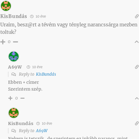
KisBundás
10 éve
Uraim, besz@rt a tévém vagy tényleg narancssárga mezben
toltuk?
0
A69W
10 éve
Reply to
KisBundás
Ebben + címer
Szerintem szép.
0
KisBundás
10 éve
Reply to
A69W
Nekem is tetszik…de szerintem ez inkább narancs, mint