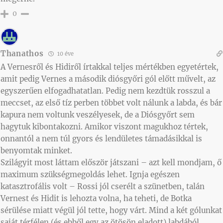
0
Thanathos
10 éve
A Vernesről és Hidiről írtakkal teljes mértékben egyetértek,
amit pedig Vernes a második diósgyőri gól előtt művelt, az
egyszerűen elfogadhatatlan. Pedig nem kezdtük rosszul a
meccset, az első tíz perben többet volt nálunk a labda, és bár
kapura nem voltunk veszélyesek, de a Diósgyőrt sem
hagytuk kibontakozni. Amikor viszont magukhoz tértek,
onnantól a nem túl gyors és lendületes támadásikkal is
benyomtak minket.
Szilágyit most láttam először játszani – azt kell mondjam, ő
maximum szükségmegoldás lehet. Ignja egészen
katasztrofális volt – Rossi jól cserélt a szünetben, talán
Vernest és Hidit is lehozta volna, ha teheti, de Botka
sérülése miatt végül jól tette, hogy várt. Mind a két gólunkat
saját térfélen (és ebből egy az ötösön eladott) labdából