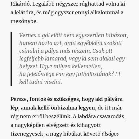
Rikárdó. Legalább négyszer rúghattad volna ki
a lelátóra, és még egyszer ennyi alkalommal a
mezőnybe.
Vernes a gól előtt nem egyszerűen hibázott,
hanem hozta azt, amit egyébként szokott
csinálni a pálya más részein. Csak ott
legfeljebb kimarad, vagy ki sem alakul egy
helyzet. Ugye milyen kellemetlen,
ha
felelőssége
van egy futballistának? El
kell tudni viselni.
Persze,
fontos és szükséges, hogy aki pályára
lép, annak kellő önbizalma legyen
, de itt már
rég nem erről beszélünk. A labdára csavarodás,
a nagyképűen elvégzett és kihagyott
tizenegyesek, a nagy hibákat követő
álságos