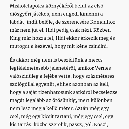
Miskolctapolca környékéről befut az első
diósgyőri játékos, nem engedi kimenni a
labdát, indít belőle, de szerencsére Komanhoz
már nem jut el. Hidi pedig csak nézi. Közben
King már hozza fel, Hidi ekkor érkezik meg és
mutogat a kezével, hogy mit kéne csinálni.
És akkor még nem is beszéltünk a meccs
legfélelmetesebb jelenetéről, amikor Vernes
valószínűleg a fejébe vette, hogy százméteres
szólógóllal egyenlít, ehhez azonban az kell,
hogy a saját tizenhatosunk sarkáról becselezze
magát legalább az ötösünkig, mert különben
nem lesz meg a kellő méter. Aztán még egy
csel, még egy kicsit tartani, még egy csel, egy
kis tartás, közbe szerelik, passz, gól. Köszi,