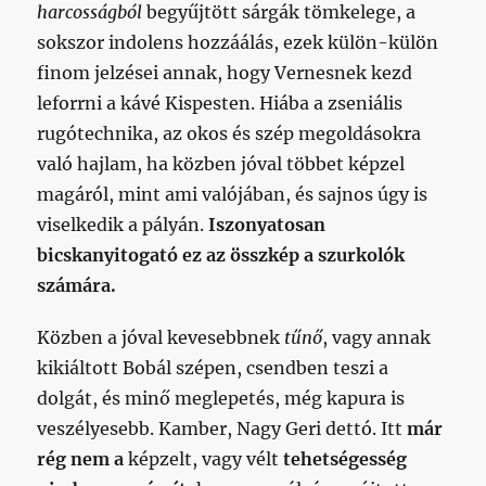
harcosságból
begyűjtött sárgák tömkelege, a
sokszor indolens hozzáálás, ezek külön-külön
finom jelzései annak, hogy Vernesnek kezd
leforrni a kávé Kispesten. Hiába a zseniális
rugótechnika, az okos és szép megoldásokra
való hajlam, ha közben jóval többet képzel
magáról, mint ami valójában, és sajnos úgy is
viselkedik a pályán.
Iszonyatosan
bicskanyitogató ez az összkép a szurkolók
számára.
Közben a jóval kevesebbnek
tűnő
, vagy annak
kikiáltott Bobál szépen, csendben teszi a
dolgát, és minő meglepetés, még kapura is
veszélyesebb. Kamber, Nagy Geri dettó. Itt
már
rég nem a
képzelt, vagy vélt
tehetségesség