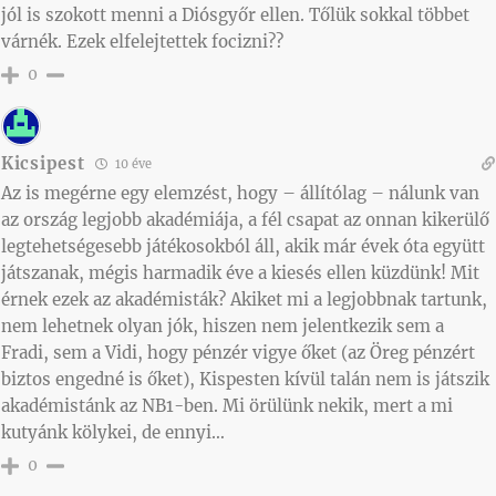
jól is szokott menni a Diósgyőr ellen. Tőlük sokkal többet
várnék. Ezek elfelejtettek focizni??
0
Kicsipest
10 éve
Az is megérne egy elemzést, hogy – állítólag – nálunk van
az ország legjobb akadémiája, a fél csapat az onnan kikerülő
legtehetségesebb játékosokból áll, akik már évek óta együtt
játszanak, mégis harmadik éve a kiesés ellen küzdünk! Mit
érnek ezek az akadémisták? Akiket mi a legjobbnak tartunk,
nem lehetnek olyan jók, hiszen nem jelentkezik sem a
Fradi, sem a Vidi, hogy pénzér vigye őket (az Öreg pénzért
biztos engedné is őket), Kispesten kívül talán nem is játszik
akadémistánk az NB1-ben. Mi örülünk nekik, mert a mi
kutyánk kölykei, de ennyi…
0