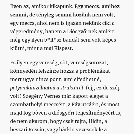
Ilyen az, amikor kikapunk.
Egy meccs, amihez
semmi, de tényleg semmi közünk nem volt
,
egy meccs, ahol nem is igazán nekünk ciki a
végeredmény, hanem a Diósgyőrnek amiért
még egy ilyen b*lf*sz bandát sem volt képes
kiütni, mint a mai Kispest.
És ilyen egy vereség, sőt, vereségsorozat,
könnyedén felszínre hozza a problémákat,
mert ugye nincs pont, ami elfedhetné,
patyomkinizálhatná a struktúrát
. (ejj, ez de szép
volt) Szegény Vernes már kapott eleget a
szombathelyi meccsért, a Fáy utcáért, és most
majd fog bőven a diósgyőri teljesítményéért is,
de nem akarom, hogy csak rajta, Hidin, a
beszari Rossin, vagy bárkin vezessük le a