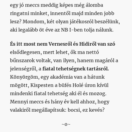
egy jó meccs meddig képes még álomba
ringatni minket, innentől majd minden jobb
lesz? Mondom, két olyan játékosról beszélünk,
aki legalább öt éve az NB I-ben tolja nálunk.
És itt most nem Vernesről és Hidiről van szó
elsődlegesen, mert lehet, ők ma nettó
bűnszarok voltak, van ilyen, hanem magáról a
jelenségről, a
fiatal tehetségnek tartásról.
Könyörgöm, egy akadémia van a hátunk
mögött, Kispesten a büfés Holé úron kívül
mindenki fiatal tehetség aki él és mozog.
Mennyi meccs és hány év kell ahhoz, hogy
valakiről megállapítsuk: bocsi, ez kevés?
~o~