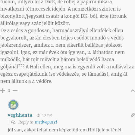
tudom, milyen lesz Dark, de röhej a papírmunkára
hivatkozni tétmeccsek idején. A nemzetközi szinten is
bizonyított/jegyzett csatár a kongói DK-ból, érte túrtunk
állítólag vagy száz jelölt között.
De a csúcs a gondosan, harmadosztályú ellenfelek ellen
begyakorolt, aztán élesben teljes csődöt mondó 5 védős
játékrendszer, amihez 1. nem sikerült ballábas játékost
igazolni, igaz, ez már évek óta így van, 2. láthatóan nem
működik, hát mit művelt a három belső védő Bacsa
góljánál??? A Hali ellen, meg ma is egyenlő volt a nullával az
egész csapatjátékunk (se védekezés, se támadás), amíg át
nem álltunk a 4 védőre.
0
veghhanta
10 éve
Reply to
medvepuszi
jól van, akkor tehát nem képzelődtem Hidi jeleneténél.