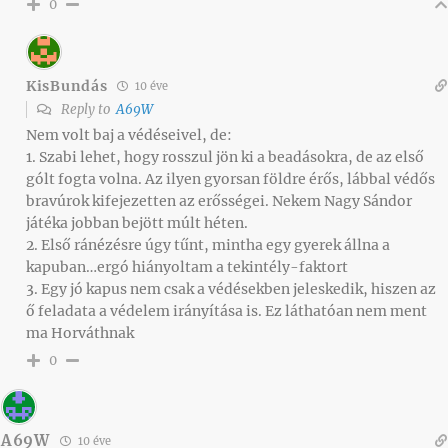
0
KisBundás
10 éve
Reply to
A69W
Nem volt baj a védéseivel, de:
1. Szabi lehet, hogy rosszul jön ki a beadásokra, de az első
gólt fogta volna. Az ilyen gyorsan földre érős, lábbal védős
bravúrok kifejezetten az erősségei. Nekem Nagy Sándor
játéka jobban bejött múlt héten.
2. Első ránézésre úgy tűnt, mintha egy gyerek állna a
kapuban…ergó hiányoltam a tekintély-faktort
3. Egy jó kapus nem csak a védésekben jeleskedik, hiszen az
ő feladata a védelem irányítása is. Ez láthatóan nem ment
ma Horváthnak
0
A69W
10 éve