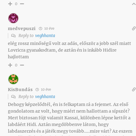
0
medvepuszi
10 éve
Reply to
veghhanta
elég rossz minőségű volt az adás, először a jobb szél miatt
Lovricra gyanakodtam, de aztán én is inkább Hidire
hajlottam
0
KisBundás
10 éve
Reply to
veghhanta
Dehogy képzelődtél, én is felkaptam rá a fejemet. Az első
gondolatom az volt, hogy miért nem hallottam a sípszót?
Mert biztosan fújt valamit Kassai, különben lépne kettőt a
labdáért Hidi. Aztán megdöbbenve látom, hogy
labdaszerzés és a játék megy tovább…..mire várt? Az eszem