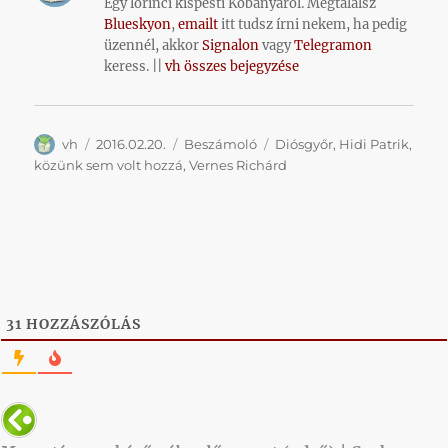
Egy lőrinci kispesti Kőbányáról. Megtalálsz
Blueskyon
,
emailt
itt tudsz írni nekem, ha pedig
üzennél, akkor
Signalon
vagy
Telegramon
keress. ||
vh összes bejegyzése
Szerző
Közzétéve
Kategória
Címke
vh
2016.02.20.
Beszámoló
Diósgyőr
,
Hidi Patrik
,
közünk sem volt hozzá
,
Vernes Richárd
31
HOZZÁSZÓLÁS