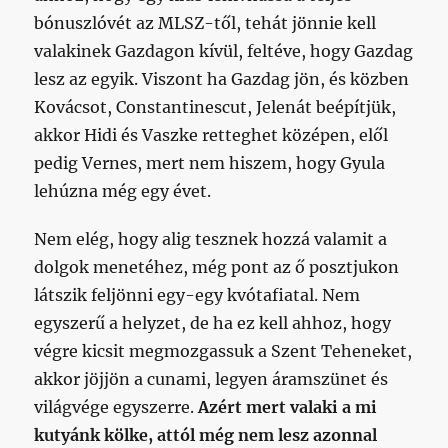
bónuszlóvét az MLSZ-től, tehát jönnie kell
valakinek Gazdagon kívül, feltéve, hogy Gazdag
lesz az egyik. Viszont ha Gazdag jön, és közben
Kovácsot, Constantinescut, Jelenát beépítjük,
akkor Hidi és Vaszke retteghet középen, elől
pedig Vernes, mert nem hiszem, hogy Gyula
lehúzna még egy évet.
Nem elég, hogy alig tesznek hozzá valamit a
dolgok menetéhez, még pont az ő posztjukon
látszik feljönni egy-egy kvótafiatal. Nem
egyszerű a helyzet, de ha ez kell ahhoz, hogy
végre kicsit megmozgassuk a Szent Teheneket,
akkor jöjjön a cunami, legyen áramszünet és
világvége egyszerre.
Azért mert valaki a mi
kutyánk kölke, attól még nem lesz azonnal