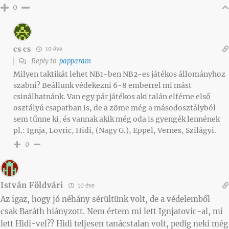
0
cs cs
10 éve
Reply to
papparam
Milyen taktikát lehet NB1-ben NB2-es játékos állományhoz
szabni? Beállunk védekezni 6-8 emberrel mi mást
csinálhatnánk. Van egy pár játékos aki talán elférne első
osztályú csapatban is, de a zöme még a másodosztályból
sem tűnne ki, és vannak akik még oda is gyengék lennének
pl.: Ignja, Lovric, Hidi, (Nagy G.), Eppel, Vernes, Szilágyi.
0
István Földvári
10 éve
Az igaz, hogy jó néhány sérültünk volt, de a védelemből
csak Baráth hiányzott. Nem értem mi lett Ignjatovic-al, mi
lett Hidi-vel?? Hidi teljesen tanácstalan volt, pedig neki még