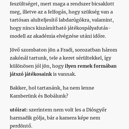
feszültséget, mert maga a rendszer bicsaklott
meg, illetve az a felfogás, hogy szükség van a
tartósan alulteljesítő labdarúgókra, valamint,
hogy nincs kiszámítható játékospályafutás-
modell az akadémia elvégzése utáni időre.
Jövő szombaton jön a Fradi, sorozatban három
zakónál tartunk, tele a keret sérültekkel, így
különösen jól jön, hogy
ilyen remek formában
játszó játékosaink
is vannak.
Bakker, hol tartanánk, ha nem lenne
Kamberünk és Bobálunk?
utóirat:
szerintem nem volt les a Diósgyőr
harmadik gólja, bár a kamera képe nem
perdöntő.