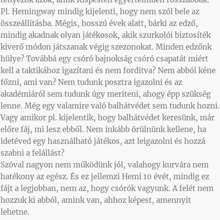
Pl. Hemingway mindig kijelenti, hogy nem szól bele az
összeállításba. Mégis, hosszú évek alatt, bárki az edző,
mindig akadnak olyan játékosok, akik szurkolói biztosíték
kiverő módon játszanak végig szezonokat. Minden edzőnk
hülye? Továbbá egy csóró bajnokság csóró csapatát miért
kell a taktikához igazítani és nem fordítva? Nem abból kéne
főzni, ami van? Nem tudunk posztra igazolni és az
akadémiáról sem tudunk úgy meríteni, ahogy épp szükség
lenne. Még egy valamire való balhátvédet sem tudunk hozni.
Vagy amikor pl. kijelentik, hogy balhátvédet keresünk, már
előre fáj, mi lesz ebből. Nem inkább örülnünk kellene, ha
idetéved egy használható játékos, azt leigazolni és hozzá
szabni a felállást?
Szóval nagyon nem működünk jól, valahogy kurvára nem
hatékony az egész. És ez jellemzi Hemi 10 évét, mindig ez
fájt a legjobban, nem az, hogy csórók vagyunk. A felét nem
hozzuk ki abból, amink van, ahhoz képest, amennyit
lehetne.