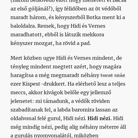
(három belsővédő előtt hogy mehetett el Bacsa
az első góljánál?), így félidőben az öt védőből
maradt három, és kényszerből Botka ment ki a
baloldalra. Remek, hogy Hidi és Vernes
maradhatott, ebből is látszik mekkora
kényszer mozgat, ha rövid a pad.
Mert közben ugye Hidi és Vernes mindent, de
tényleg mindent megtett azért, hogy magára
haragítsa a még megmaradt néhány
tucat
száz
ezer Kispest-drukkert. Ha elérhető lesz a teljes
meccs, akkor kivágok belőle egy jellemző
jelenetet: mi támadunk, a védők röviden
szabadítanak fel, a labda baromira lassan az
oldalvonal felé gurul, Hidi nézi.
Hidi nézi.
Hidi
még mindig nézi, pedig alig néhány méterre áll
a gurulás nyomvonalától, miközben