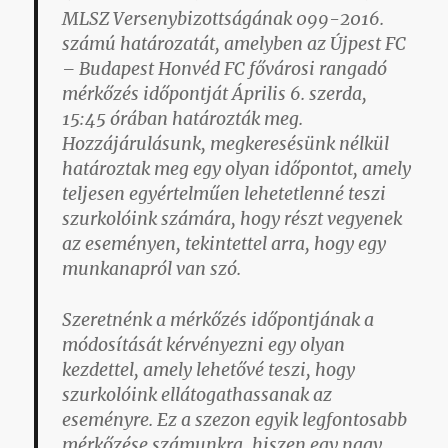
MLSZ Versenybizottságának 099-2016.
számú határozatát, amelyben az Újpest FC
– Budapest Honvéd FC fővárosi rangadó
mérkőzés időpontját Április 6. szerda,
15:45 órában határozták meg.
Hozzájárulásunk, megkeresésünk nélkül
határoztak meg egy olyan időpontot, amely
teljesen egyértelműen lehetetlenné teszi
szurkolóink számára, hogy részt vegyenek
az eseményen, tekintettel arra, hogy egy
munkanapról van szó.
Szeretnénk a mérkőzés időpontjának a
módosítását kérvényezni egy olyan
kezdettel, amely lehetővé teszi, hogy
szurkolóink ellátogathassanak az
eseményre. Ez a szezon egyik legfontosabb
mérkőzése számunkra, hiszen egy nagy