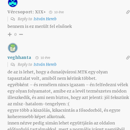
Vércsoport: XIX+
10 éve
Reply to
István Hereb
bennem is ez merült fel elsőnek
0
veghhanta
10 éve
Reply to
István Hereb
de az is lehet, hogy a dunaújvárosi MTK egy olyan
tapasztalat volt, amiből nem kérünk többet.
egyébként – és remélem nincs igazam – én felfedezni vélek
egy olyan folyamatot, amibe ez a levél természetes módon
illeszkedik, és ami nem biztos, hogy azt jelenti: jól fekszünk
az mlsz-hatalom-tengelyen :(
egyre több a kiszólás, kikacsintás a fősodorból, és egyre
koherensebb képet alkotnak.
innen nézve pedig simán lehet együttjárás az oldalon
előforduló tartalmakkal, mert a normális irányt nagyjából