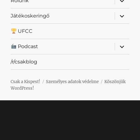
Rólunk
szétnyit
almenü
Játékoskeringő
szétnyit
UFCC
almenü
Podcast
szétnyit
/r/csakblog
Csak a Kispest!
Személyes adatok védelme
Köszönjük
WordPress!