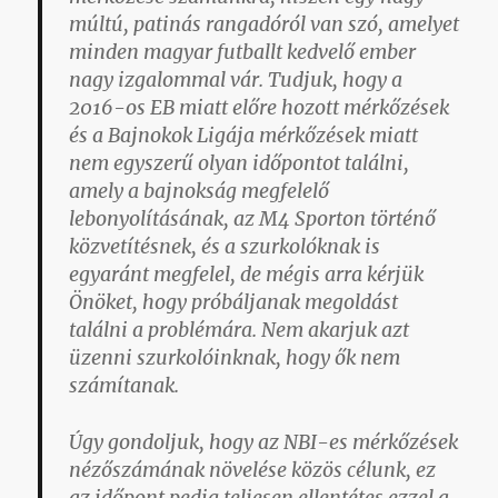
múltú, patinás rangadóról van szó, amelyet
minden magyar futballt kedvelő ember
nagy izgalommal vár. Tudjuk, hogy a
2016-os EB miatt előre hozott mérkőzések
és a Bajnokok Ligája mérkőzések miatt
nem egyszerű olyan időpontot találni,
amely a bajnokság megfelelő
lebonyolításának, az M4 Sporton történő
közvetítésnek, és a szurkolóknak is
egyaránt megfelel, de mégis arra kérjük
Önöket, hogy próbáljanak megoldást
találni a problémára. Nem akarjuk azt
üzenni szurkolóinknak, hogy ők nem
számítanak.
Úgy gondoljuk, hogy az NBI-es mérkőzések
nézőszámának növelése közös célunk, ez