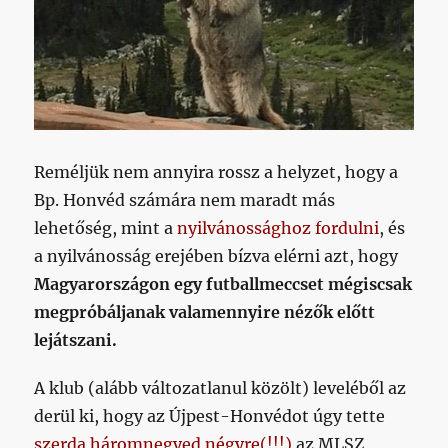
Reméljük nem annyira rossz a helyzet, hogy a
Bp. Honvéd számára nem maradt más
lehetőség, mint a
nyilvánossághoz fordulni
, és
a nyilvánosság erejében bízva elérni azt, hogy
Magyarországon egy futballmeccset mégiscsak
megpróbáljanak valamennyire nézők előtt
lejátszani.
A klub (alább változatlanul közölt) leveléből az
derül ki, hogy az Újpest-Honvédot úgy tette
szerda háromnegyed négyre(!!!)
az MLSZ