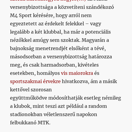
versenybizottsága a közvetíteni szándékozó
M4 Sport kérésére, hogy arról nem
egyeztetett az érdekelt felekkel – vagy
legalább a két klubbal, ha már a potenciális
nézőkkel amúgy sem szoktak. Magyarán a
bajnokság menetrendjét elsőként a tévé,
másodsorban a versenybizottság határozza
meg, és csak harmadsorban, kivételes
esetekben, homályos
vis maiorokra
és
sportszakmai érvekre
hivatkozva, ám a másik
kettővel szorosan
együttműködve módosíthatják esetleg némileg
a klubok, mint teszi azt például a random
stadionokban véletlenszerű napokon
felbukkanó MTK.