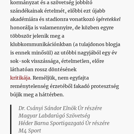
kormányzat és a szövetség jobbító
szándékainak értelmét, előbbi ezt újabb
akadémiára és stadionra vonatkozó
ígéretekkel
honorálja is valamennyire, de közben egyre
többször jelenik meg a
klubkommunikációnkban (a tulajdonos blogja
is ennek minősül) az utóbbi nagyjából egy év
sok-sok visszássága, értelmetlen, előre
láthatóan rossz döntésének
kritikája
. Reméljük, nem egyfajta
reménytelenség érzetéből fakadó protesztség
bújik meg a háttérben.
Dr. Csányi Sándor Elnök Úr részére
Magyar Labdarúgó Szövetség
Héder Barna Sportigazgató Úr részére
M4 Sport