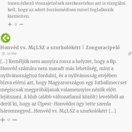
innen érkező visszajelzések szerkezetekor azt is vizsgálni
kell, hogy az adott forrásmédium mivel foglalkozik
kiemelten.
0
Honvéd vs. M4LSZ a szurkolókért | Zongoracipelő
10 éve
[…] Reméljük nem annyira rossz a helyzet, hogy a Bp.
Honvéd számára nem maradt más lehetőség, mint a
nyilvánossághoz fordulni, és a nyilvánosság erejében
bízva elérni azt, hogy Magyarországon egy futballmeccset
mégiscsak megpróbáljanak valamennyire nézők előtt
lejátszani. A klub (alább változatlanul közölt) leveléből az
derül ki, hogy az Újpest-Honvédot úgy tette szerda
háromnegyed…Honvéd vs. M4LSZ a szurkolókért […]
0