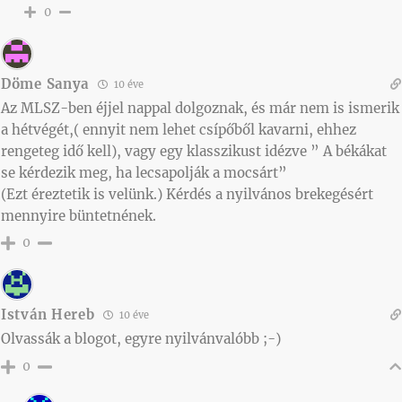
0
Döme Sanya
10 éve
Az MLSZ-ben éjjel nappal dolgoznak, és már nem is ismerik
a hétvégét,( ennyit nem lehet csípőből kavarni, ehhez
rengeteg idő kell), vagy egy klasszikust idézve ” A békákat
se kérdezik meg, ha lecsapolják a mocsárt”
(Ezt éreztetik is velünk.) Kérdés a nyilvános brekegésért
mennyire büntetnének.
0
István Hereb
10 éve
Olvassák a blogot, egyre nyilvánvalóbb ;-)
0