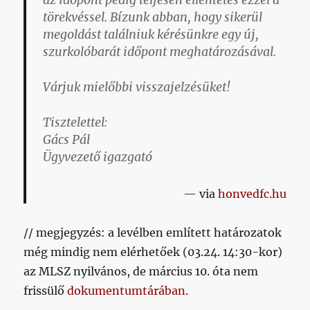
az időpont pedig teljesen ellentétes ezzel a
törekvéssel. Bízunk abban, hogy sikerül
megoldást találniuk kérésünkre egy új,
szurkolóbarát időpont meghatározásával.
Várjuk mielőbbi visszajelzésüket!
Tisztelettel:
Gács Pál
Ügyvezető igazgató
via
honvedfc.hu
// megjegyzés: a levélben említett határozatok
még mindig nem elérhetőek (03.24. 14:30-kor)
az MLSZ nyilvános, de március 10. óta nem
frissülő
dokumentumtárában
.