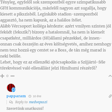
Tényleg, egyfelől sok szempontból egyre szimpatikusabb
GFH kommunikációja, másfelől nagyon azt sugallja, hogy
kiesett a pikszisből. Leginkább stadion-szempontból
aggasztó, ha nem kapunk, az a halálos ítélet.
Alább Vércsoport kolléga kérdezte: azért vmilyen szinten jól
feküdt (fekszik?) bizony a hatalomnál, ha nem is kiemelt
csapatként, milliárdos (fél)állami pénzekkel, de innen-
onnan csak összejön az éves költségvetés, amihez nemhogy
nem tesz hozzá egy centet se a Boss, de tán még marad is
neki belőle.
Lehet, hogy ez az ellenzéki ajtócsapkodás a Szijjártó-féle
törekvéssel való ellenállást jelzi Himihumi részéről?
0
papparam
10 éve
Reply to
medvepuszi
Szeretünk unatkozni!