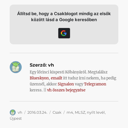
Állítsd be, hogy a Csakblogot mindig az elsők
között lásd a Google keresőben
Szerző:
vh
Egy lőrinci kispesti Kőbányáról. Megtalálsz
Blueskyon
,
emailt
itt tudsz írni nekem, ha pedig
üzennél, akkor
Signalon
vagy
Telegramon
keress. ||
vh összes bejegyzése
Szerző
Közzétéve
Kategória
Címke
vh
2016.03.24.
Csak
m4
,
MLSZ
,
nyílt levél
,
Újpest