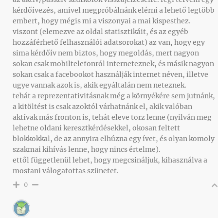
kérdőívezés, amivel megpróbálnánk elérni a lehető legtöbb
embert, hogy mégis mi a viszonyai a mai kispesthez.
viszont (elemezve az oldal statisztikáit, és az egyéb
hozzáférhető felhasználói adatsorokat) az van, hogy egy
sima kérdőív nem biztos, hogy megoldás, mert nagyon
sokan csak mobiltelefonról interneteznek, és másik nagyon
sokan csak a facebookot használják internet néven, illetve
ugye vannak azok is, akik egyáltalán nem neteznek.
tehát a reprezentativitásnak még a környékére sem jutnánk,
a kitöltést is csak azoktól várhatnánk el, akik valóban
aktívak más fronton is, tehát eleve torz lenne (nyilván meg
lehetne oldani keresztkérdésekkel, okosan feltett
blokkokkal, de az annyira elhúzna egy ívet, és olyan komoly
szakmai kihívás lenne, hogy nincs értelme).
ettől függetlenül lehet, hogy megcsináljuk, kihasználva a
mostani válogatottas szünetet.
0