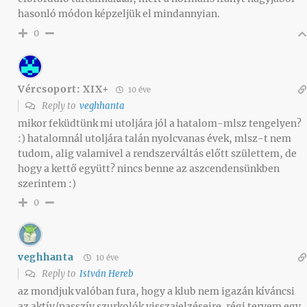
hasonló módon képzeljük el mindannyian.
0
Vércsoport: XIX+
10 éve
Reply to
veghhanta
mikor feküdtünk mi utoljára jól a hatalom-mlsz tengelyen?
:) hatalomnál utoljára talán nyolcvanas évek, mlsz-t nem
tudom, alig valamivel a rendszerváltás előtt születtem, de
hogy a kettő együtt? nincs benne az aszcendensünkben
szerintem :)
0
veghhanta
10 éve
Reply to
István Hereb
az mondjuk valóban fura, hogy a klub nem igazán kíváncsi
az aktív/passzív szurkolók visszajelzéseire. régi tervem egy