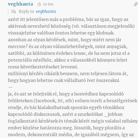
veghhanta
10 éve
Reply to
veghhanta
azért itt jelentősen más a probléma, bár az igaz, hogy az
aktívnak nevezhető közösség (vö. választáson megjelenők)
visszajelzése valóban fontos lehetne egy klubnak.
azonban az olyan kérdések, mint, hogy miért nem jár
meccsre? és az olyan válaszlehetőségek, mint anyagiak,
satöbbi, az különösen érdekes lenne, de ha nem jutsz el a
potenciális nézőhöz, akkor a válaszokból könnyen lehet
rossz következtetéseket levonni.
milliónyi kérdés cikázik bennem, nem teljesen látom át,
hogy hogyan lehetne csak vállalható ívet összerakni.
—
ja, és azt se felejtsük el, hogy a honvédhoz kapcsolódó
felületeken (facebook, itt, stb) erősen terelt a beszélgetések
rendje, és bár kialakulhatnak spontán egyéb témákhoz
kapcsolódó diskurzusok, azért a szurkolókat _jobban
foglalkoztató kérdések és témák körét mégis valahol néhány
ember közlése határozza meg. hisszük, hogy plurális a
modern, dekoncentrált média, de igazából mégsem, így az