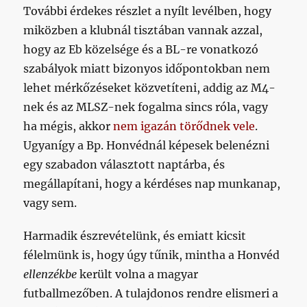
További érdekes részlet a nyílt levélben, hogy
miközben a klubnál tisztában vannak azzal,
hogy az Eb közelsége és a BL-re vonatkozó
szabályok miatt bizonyos időpontokban nem
lehet mérkőzéseket közvetíteni, addig az M4-
nek és az MLSZ-nek fogalma sincs róla, vagy
ha mégis, akkor
nem igazán törődnek vele
.
Ugyanígy a Bp. Honvédnál képesek belenézni
egy szabadon választott naptárba, és
megállapítani, hogy a kérdéses nap munkanap,
vagy sem.
Harmadik észrevételünk, és emiatt kicsit
félelmünk is, hogy úgy tűnik, mintha a Honvéd
ellenzékbe
került volna a magyar
futballmezőben. A tulajdonos rendre elismeri a