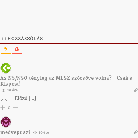
11
HOZZÁSZÓLÁS
Az NS/NSO tényleg az MLSZ szócsöve volna? | Csak a
Kispest!
10 éve
[…] ← Előző […]
0
medvepuszi
10 éve