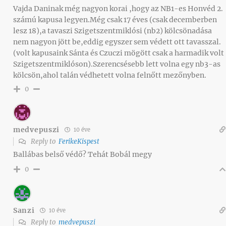
Vajda Daninak még nagyon korai ,hogy az NB1-es Honvéd 2.
számú kapusa legyen.Még csak 17 éves (csak decemberben
lesz 18),a tavaszi Szigetszentmiklósi (nb2) kölcsönadása
nem nagyon jött be,eddig egyszer sem védett ott tavasszal.
(volt kapusaink Sánta és Czuczi mögött csak a harmadik volt
Szigetszentmiklóson).Szerencsésebb lett volna egy nb3-as
kölcsön,ahol talán védhetett volna felnőtt mezőnyben.
0
medvepuszi
10 éve
Reply to
FerikeKispest
Ballábas belső védő? Tehát Bobál megy
0
Sanzi
10 éve
Reply to
medvepuszi