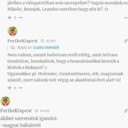
játékos a válogatottban sem szerepelhet? Vagyis mondjuk ez
Nikolic, Bosnjak, Leandro esetében hogy néz ki? :O
0
FerikeKispest
10 éve
Reply to
Csaba Horváth
Nem tudom, ennyit hallottam erről eddig, amit leírtam.
Gondolom, besokalltak, hogy a honosításokkal keresik a
klubok a kiskaput!:)
Ugyanakkor pl. Holender, Constantinescu, stb, magyarnak
számít, mert nálunk volt végig az akadémiai évei alatt is!
0
FerikeKispest
10 éve
Akiket szeretnénk igazolni:
-magyar balhátvéd