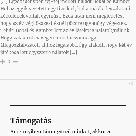
[…] Egész idényben fej-fej mellett haladt Bobál és Kamber.
Hol az egyik vezetett egy tizeddel, hol a másik, leszakítani
képtelenek voltak egymást. Ezek után nem meglepetés,
hogy az év végi összesítésnél pöccre ugyanúgy végeztek.
Tehát: Bobál és Kamber lett az év játékosa nálatok/nálunk.
Hogy valakiről év végén mondhassunk egy
átlagosztályzatot, ahhoz legalább…Úgy alakult, hogy két év
játékosa lett egyszerre nálatok […]
0
Támogatás
Amennyiben támogatnál minket, akkor a