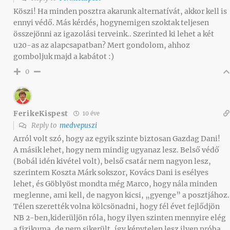
Köszi! Ha minden posztra akarunk alternatívát, akkor kell is
ennyi védő. Más kérdés, hogynemigen szoktak teljesen
összejönni az igazolási terveink.. Szerinted ki lehet a két
u20-as az alapcsapatban? Mert gondolom, ahhoz
gomboljuk majd a kabátot :)
0
FerikeKispest
10 éve
Reply to
medvepuszi
Arról volt szó, hogy az egyik szinte biztosan Gazdag Dani!
A másik lehet, hogy nem mindig ugyanaz lesz. Belső védő
(Bobál idén kivétel volt), belső csatár nem nagyon lesz,
szerintem Koszta Márk sokszor, Kovács Dani is esélyes
lehet, és Göblyöst mondta még Marco, hogy nála minden
meglenne, ami kell, de nagyon kicsi, „gyenge” a posztjához.
Télen szerették volna kölcsönadni, hogy fél évet fejlődjön
NB 2-ben,kiderüljön róla, hogy ilyen szinten mennyire elég
a fizikuma, de nem sikerült, így kénytelen lesz ilyen próba