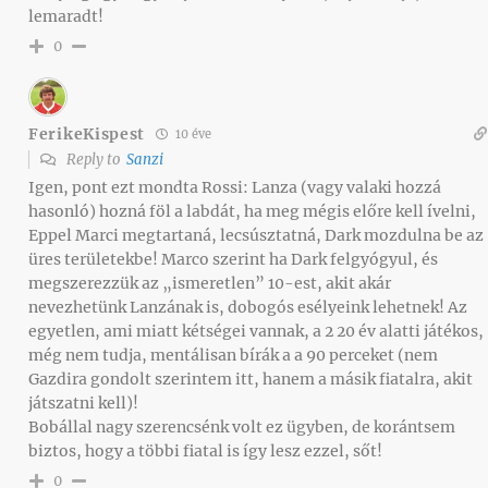
lemaradt!
0
FerikeKispest
10 éve
Reply to
Sanzi
Igen, pont ezt mondta Rossi: Lanza (vagy valaki hozzá
hasonló) hozná föl a labdát, ha meg mégis előre kell ívelni,
Eppel Marci megtartaná, lecsúsztatná, Dark mozdulna be az
üres területekbe! Marco szerint ha Dark felgyógyul, és
megszerezzük az „ismeretlen” 10-est, akit akár
nevezhetünk Lanzának is, dobogós esélyeink lehetnek! Az
egyetlen, ami miatt kétségei vannak, a 2 20 év alatti játékos,
még nem tudja, mentálisan bírák a a 90 perceket (nem
Gazdira gondolt szerintem itt, hanem a másik fiatalra, akit
játszatni kell)!
Bobállal nagy szerencsénk volt ez ügyben, de korántsem
biztos, hogy a többi fiatal is így lesz ezzel, sőt!
0