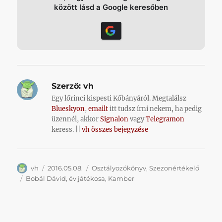
között lásd a Google keresőben
Szerző:
vh
Egy lőrinci kispesti Kőbányáról. Megtalálsz
Blueskyon
,
emailt
itt tudsz írni nekem, ha pedig
üzennél, akkor
Signalon
vagy
Telegramon
keress. ||
vh összes bejegyzése
Szerző
Közzétéve
Kategória
vh
2016.05.08.
Osztályozókönyv
,
Szezonértékelő
Címke
Bobál Dávid
,
év játékosa
,
Kamber