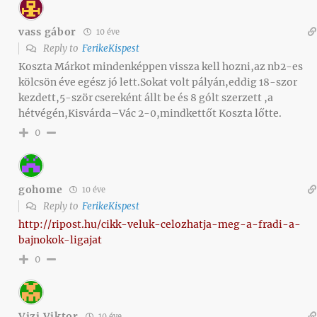
vass gábor
10 éve
Reply to
FerikeKispest
Koszta Márkot mindenképpen vissza kell hozni,az nb2-es
kölcsön éve egész jó lett.Sokat volt pályán,eddig 18-szor
kezdett,5-ször csereként állt be és 8 gólt szerzett ,a
hétvégén,Kisvárda–Vác 2-0,mindkettőt Koszta lőtte.
0
gohome
10 éve
Reply to
FerikeKispest
http://ripost.hu/cikk-veluk-celozhatja-meg-a-fradi-a-
bajnokok-ligajat
0
Vizi Viktor
10 éve