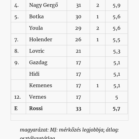
4.
Nagy Gergő
31
2
5,9
5.
Botka
30
1
5,6
Youla
29
2
5,6
7.
Holender
26
1
5,5
8.
Lovric
21
5,3
9.
Gazdag
17
5,1
Hidi
17
5,1
Kemenes
17
1
5,1
12.
Vernes
17
5
E
Rossi
33
5,7
magyarázat: MJ: mérkőzés legjobbja; átlag:
osztályzatátlag