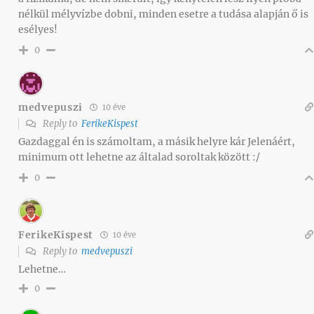
nélkül mélyvízbe dobni, minden esetre a tudása alapján ő is
esélyes!
0
medvepuszi
10 éve
Reply to
FerikeKispest
Gazdaggal én is számoltam, a másik helyre kár Jelenáért,
minimum ott lehetne az általad soroltak között :/
0
FerikeKispest
10 éve
Reply to
medvepuszi
Lehetne…
0