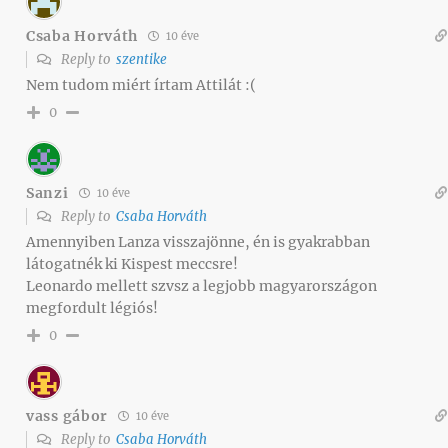
Csaba Horváth
10 éve
Reply to
szentike
Nem tudom miért írtam Attilát :(
0
Sanzi
10 éve
Reply to
Csaba Horváth
Amennyiben Lanza visszajönne, én is gyakrabban
látogatnék ki Kispest meccsre!
Leonardo mellett szvsz a legjobb magyarországon
megfordult légiós!
0
vass gábor
10 éve
Reply to
Csaba Horváth