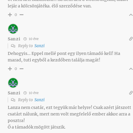
lejár a kölcsönjátéka. élő szerződése van.
0
Sanzi
10 éve
Reply to
Sanzi
Dehogyis… Eppel mellé pont egy ilyen támadó kell! Ha
marad, tuti egyből a kezdőben találja magát!
0
Sanzi
10 éve
Reply to
Sanzi
Lanza nem csatár, ezt tegyük már helyre! Csak azért játszott
csatárt nálunk, mert nem volt megfelelő ember akkor arra a
posztra!
Ő a támadók mögött játszik.