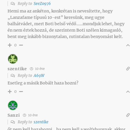
Reply to
SeeZo976
Hemi ma az ankéton, konkrétan is nevesítette, hogy
„Lanzafame típusú 10-est” keresünk, meg ugye
balhátvádet, mert Boti belső védő……mondjuk lehet, hogy
én nem értek hozzá, de szerintem Boti szélen kimagasló,
bent meg inkább bizonytalan, rutintalan benyomást kelt.
0
szentike
10 éve
Reply to
A69W
Esetleg a másik Bobált haza hozni?
0
Sanzi
10 éve
Reply to
szentike
őt nem kell hazahozni… ha nem kell a wolfsburgnak, akkor