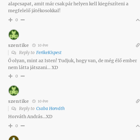
alapcsapat, amit már csak pár helyen kell kiegészíteni a
megfelelő játékosokkal!
0
szentike
10 éve
Reply to
FerikeKispest
Ő olyan, mint az Isten! Tudjuk, hogy van, de még élő ember
nem látta játszani… XD
0
szentike
10 éve
Reply to
Csaba Horváth
Horváth András…XD
0