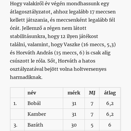
Hogy valakiről év végén mondhassunk egy
átlagosztályzatot, ahhoz legalább 17 meccsen
kellett játszania, és meccsenként legalább fél
órát. Jellemző a régen nem látott
stabilitásunkra, hogy 12 ilyen játékost
találni, valamint, hogy Vaszke (16 meccs, 5,3)
és Horváth András (15 meccs, 6) is csak alig
csúszott le róla. Sőt, Horváth a hatos
osztályzatával bejött volna holtversenyes
harmadiknak.
név
mérk
MJ
átlag
1.
Bobál
31
7
6,2
Kamber
31
7
6,2
3.
Baráth
30
5
6