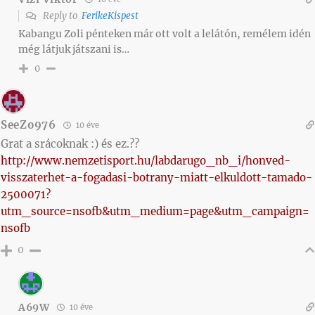
Reply to
FerikeKispest
Kabangu Zoli pénteken már ott volt a lelátón, remélem idén
még látjuk játszani is…
0
SeeZo976
10 éve
Grat a srácoknak :) és ez.??
http://www.nemzetisport.hu/labdarugo_nb_i/honved-
visszaterhet-a-fogadasi-botrany-miatt-elkuldott-tamado-
2500071?
utm_source=nsofb&utm_medium=page&utm_campaign=
nsofb
0
A69W
10 éve