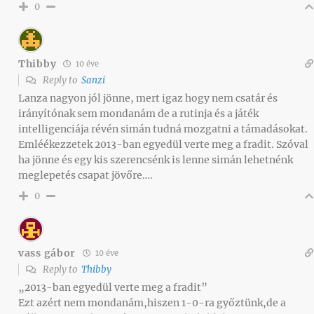
0
Thibby
10 éve
Reply to
Sanzi
Lanza nagyon jól jönne, mert igaz hogy nem csatár és
irányítónak sem mondanám de a rutinja és a játék
intelligenciája révén simán tudná mozgatni a támadásokat.
Emléékezzetek 2013-ban egyedül verte meg a fradit. Szóval
ha jönne és egy kis szerencsénk is lenne simán lehetnénk
meglepetés csapat jövőre….
0
vass gábor
10 éve
Reply to
Thibby
„2013-ban egyedül verte meg a fradit”
Ezt azért nem mondanám,hiszen 1-0-ra győztünk,de a