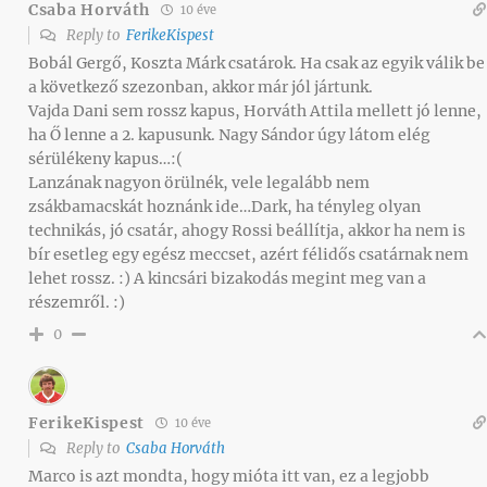
Csaba Horváth
10 éve
Reply to
FerikeKispest
Bobál Gergő, Koszta Márk csatárok. Ha csak az egyik válik be
a következő szezonban, akkor már jól jártunk.
Vajda Dani sem rossz kapus, Horváth Attila mellett jó lenne,
ha Ő lenne a 2. kapusunk. Nagy Sándor úgy látom elég
sérülékeny kapus…:(
Lanzának nagyon örülnék, vele legalább nem
zsákbamacskát hoznánk ide…Dark, ha tényleg olyan
technikás, jó csatár, ahogy Rossi beállítja, akkor ha nem is
bír esetleg egy egész meccset, azért félidős csatárnak nem
lehet rossz. :) A kincsári bizakodás megint meg van a
részemről. :)
0
FerikeKispest
10 éve
Reply to
Csaba Horváth
Marco is azt mondta, hogy mióta itt van, ez a legjobb