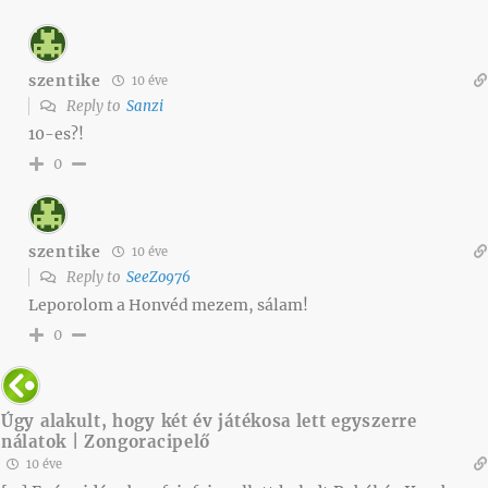
szentike
10 éve
Reply to
Sanzi
10-es?!
0
szentike
10 éve
Reply to
SeeZo976
Leporolom a Honvéd mezem, sálam!
0
Úgy alakult, hogy két év játékosa lett egyszerre
nálatok | Zongoracipelő
10 éve