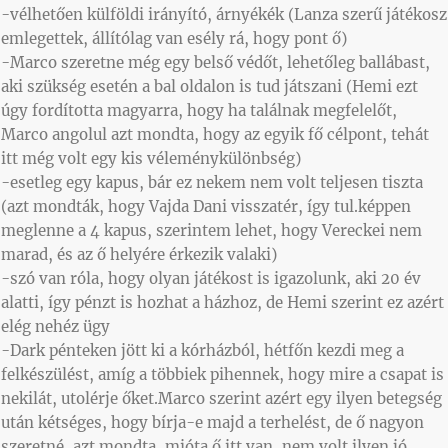
-vélhetően külföldi irányító, árnyékék (Lanza szerű játékosz
emlegettek, állítólag van esély rá, hogy pont ő)
-Marco szeretne még egy belső védőt, lehetőleg ballábast,
aki szükség esetén a bal oldalon is tud játszani (Hemi ezt
úgy fordította magyarra, hogy ha találnak megfelelőt,
Marco angolul azt mondta, hogy az egyik fő célpont, tehát
itt még volt egy kis véleménykülönbség)
-esetleg egy kapus, bár ez nekem nem volt teljesen tiszta
(azt mondták, hogy Vajda Dani visszatér, így tul.képpen
meglenne a 4 kapus, szerintem lehet, hogy Vereckei nem
marad, és az ő helyére érkezik valaki)
-szó van róla, hogy olyan játékost is igazolunk, aki 20 év
alatti, így pénzt is hozhat a házhoz, de Hemi szerint ez azért
elég nehéz ügy
-Dark pénteken jött ki a kórházból, hétfőn kezdi meg a
felkészülést, amíg a többiek pihennek, hogy mire a csapat is
nekilát, utolérje őket.Marco szerint azért egy ilyen betegség
után kétséges, hogy bírja-e majd a terhelést, de ő nagyon
szeretné, azt mondta, mióta ő itt van, nem volt ilyen jó