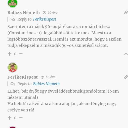
Balázs Németh
10 éve
Reply to
FerikeKispest
Szerintem a másik 96-os játékos az a román fiú lesz
(Constantinescu). legalábbis őt tette me a Maestro a
legtöbbször tavasszal. Hemi is azt mondta, hogy a szélen
tudja elképzelni a második 96-os születésű srácot.
0
FerikeKispest
10 éve
Reply to
Balázs Németh
LEhet, bár én őt egy évvel idősebbnek gondoltam! (Nem
néztem utána!)
Ha belefér a kvótába a kora alapján, akkor tényleg nagy
esélye van rá!
0