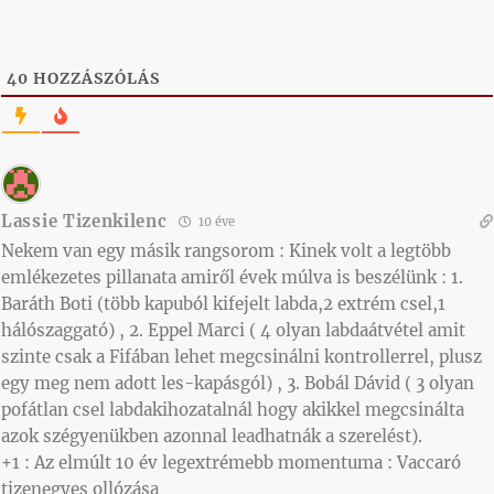
40
HOZZÁSZÓLÁS
Lassie Tizenkilenc
10 éve
Nekem van egy másik rangsorom : Kinek volt a legtöbb
emlékezetes pillanata amiről évek múlva is beszélünk : 1.
Baráth Boti (több kapuból kifejelt labda,2 extrém csel,1
hálószaggató) , 2. Eppel Marci ( 4 olyan labdaátvétel amit
szinte csak a Fifában lehet megcsinálni kontrollerrel, plusz
egy meg nem adott les-kapásgól) , 3. Bobál Dávid ( 3 olyan
pofátlan csel labdakihozatalnál hogy akikkel megcsinálta
azok szégyenükben azonnal leadhatnák a szerelést).
+1 : Az elmúlt 10 év legextrémebb momentuma : Vaccaró
tizenegyes ollózása