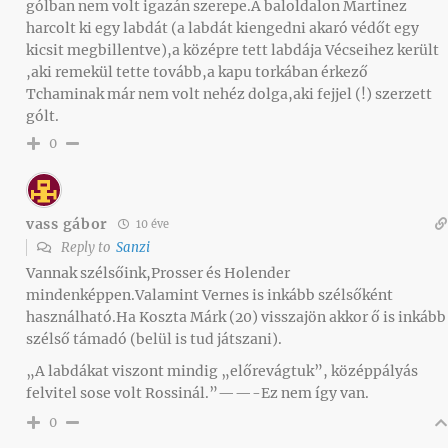
gólban nem volt igazán szerepe.A baloldalon Martinez
harcolt ki egy labdát (a labdát kiengedni akaró védőt egy
kicsit megbillentve),a középre tett labdája Vécseihez került
,aki remekül tette tovább,a kapu torkában érkező
Tchaminak már nem volt nehéz dolga,aki fejjel (!) szerzett
gólt.
0
vass gábor
10 éve
Reply to
Sanzi
Vannak szélsőink,Prosser és Holender
mindenképpen.Valamint Vernes is inkább szélsőként
használható.Ha Koszta Márk (20) visszajön akkor ő is inkább
szélső támadó (belül is tud játszani).
„A labdákat viszont mindig „előrevágtuk”, középpályás
felvitel sose volt Rossinál.”——-Ez nem így van.
0