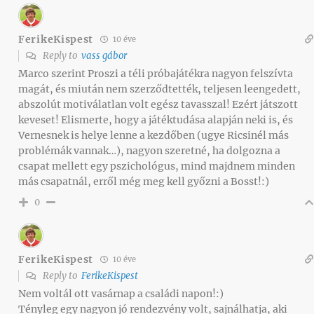
FerikeKispest
10 éve
Reply to
vass gábor
Marco szerint Proszi a téli próbajátékra nagyon felszívta
magát, és miután nem szerződtették, teljesen leengedett,
abszolút motiválatlan volt egész tavasszal! Ezért játszott
keveset! Elismerte, hogy a játéktudása alapján neki is, és
Vernesnek is helye lenne a kezdőben (ugye Ricsinél más
problémák vannak…), nagyon szeretné, ha dolgozna a
csapat mellett egy pszichológus, mind majdnem minden
más csapatnál, erről még meg kell győzni a Bosst!:)
0
FerikeKispest
10 éve
Reply to
FerikeKispest
Nem voltál ott vasárnap a családi napon!:)
Tényleg egy nagyon jó rendezvény volt, sajnálhatja, aki