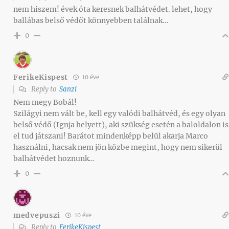
nem hiszem! évek óta keresnek balhátvédet. lehet, hogy
ballábas belső védőt könnyebben találnak…
0
FerikeKispest
10 éve
Reply to
Sanzi
Nem megy Bobál!
Szilágyi nem vált be, kell egy valódi balhátvéd, és egy olyan
belső védő (Ignja helyett), aki szükség esetén a baloldalon is
el tud játszani! Barátot mindenképp belül akarja Marco
használni, hacsak nem jön közbe megint, hogy nem sikerül
balhátvédet hoznunk…
0
medvepuszi
10 éve
Reply to
FerikeKispest