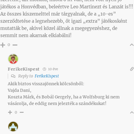
játékos a Honvédban, beleértve Leo Martinezt és Lanzát is!!!
Az összes kiszemelttel már tárgyalnak, de a „10-es”
szerződtetése a legnehezebb, őt igazi „extra” játékosként
mutatták be, akivel közel állnak a megegyezéshez, de
semmit nem akarnak elkiabálni!
0
FerikeKispest
10 éve
Reply to
FerikeKispest
Akik biztos visszajönnek kölcsönből:
Vajda Dani,
Koszta Márk, és Bobál Gergely, ha a Wolfsburg ki nem
vásárolja, de eddig nem jelezték a szándékukat!
0