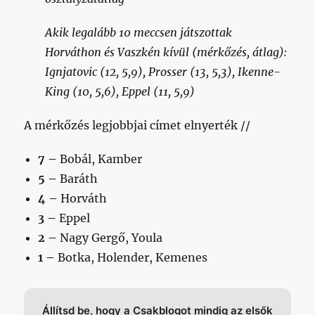
Akik legalább 10 meccsen játszottak
Horváthon és Vaszkén kívül (mérkőzés, átlag):
Ignjatovic (12, 5,9), Prosser (13, 5,3), Ikenne-
King (10, 5,6), Eppel (11, 5,9)
A mérkőzés legjobbjai címet elnyerték //
7 –
Bobál, Kamber
5 –
Baráth
4 –
Horváth
3 –
Eppel
2 –
Nagy Gergő, Youla
1 –
Botka, Holender, Kemenes
Állítsd be, hogy a Csakblogot mindig az elsők