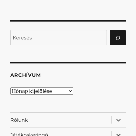
Keresés
ARCHÍVUM
Archívum
almenü
Rólunk
szétnyit
almenü
Játékoskeringő