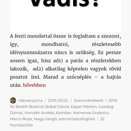
A fenti mondattal össze is foglaltam a szezont,
így, mondhatni, részletesebb
idénysummázatra nincs is szükség. Ez persze
sosem igaz, hisz ad1) a patás a részletekben
lakozik, ad2) alkatilag képtelen vagyok rövid
posztot írni. Marad a szócséplés – a hajtás
„Helyünkön vagyunk”
után.
bővebben
Szerző
Közzétéve
Kategória
Címke
robwarzycha
2016.05.02.
Szezonértékelő
2015-
16
,
Baráth Botond
,
Bobál Dávid
,
Eppel Márton
,
Gazdag
Dániel
,
Horváth András
,
Kamber
,
Kemenes Szabolcs
,
Marco Rossi
,
Nagy Gergő
,
szezonösszefoglaló
22
Helyünkön
hozzászólás
vagyunk