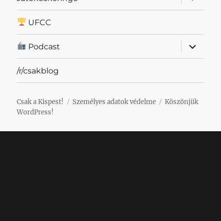
szétnyit
UFCC
almenü
Podcast
szétnyit
/r/csakblog
Csak a Kispest!
Személyes adatok védelme
Köszönjük
WordPress!