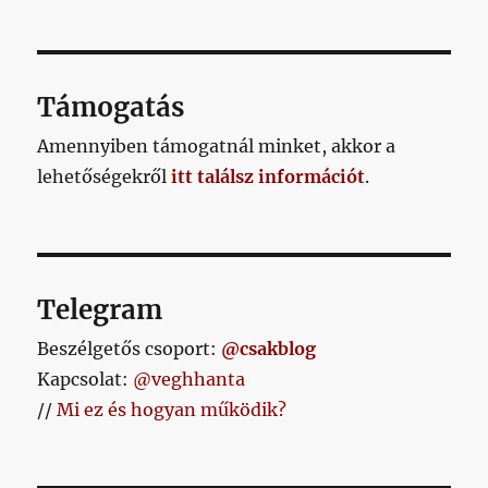
KÖV
lapozása
bejegyzéshez
ETKE
ZŐ
OLD
AL
Támogatás
Amennyiben támogatnál minket, akkor a
lehetőségekről
itt találsz információt
.
Telegram
Beszélgetős csoport:
@csakblog
Kapcsolat:
@veghhanta
//
Mi ez és hogyan működik?