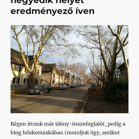
negyedik helyet
eredményező íven
Régen írtunk már idény-összefoglalót, pedig a
blog hőskorszakában (mondjuk úgy, amikor