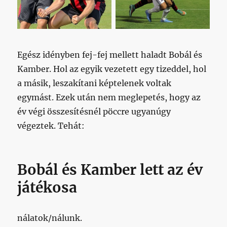
bejegyzéshez
Egész idényben fej-fej mellett haladt Bobál és
Kamber. Hol az egyik vezetett egy tizeddel, hol
a másik, leszakítani képtelenek voltak
egymást. Ezek után nem meglepetés, hogy az
év végi összesítésnél pöccre ugyanúgy
végeztek. Tehát:
Bobál és Kamber lett az év
játékosa
nálatok/nálunk.