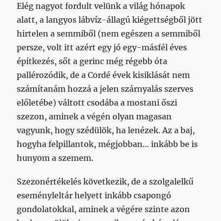
Elég nagyot fordult velünk a világ hónapok
alatt, a langyos lábvíz-állagú kiégettségből jött
hirtelen a semmiből (nem egészen a semmiből
persze, volt itt azért egy jó egy-másfél éves
építkezés, sőt a gerinc még régebb óta
pallérozódik, de a Cordé évek kisiklását nem
számítanám hozzá a jelen szárnyalás szerves
előletébe) váltott csodába a mostani őszi
szezon, aminek a végén olyan magasan
vagyunk, hogy szédülök, ha lenézek. Az a baj,
hogyha felpillantok, mégjobban… inkább be is
hunyom a szemem.
Szezonértékelés következik, de a szolgalelkű
eseményleltár helyett inkább csapongó
gondolatokkal, aminek a végére szinte azon