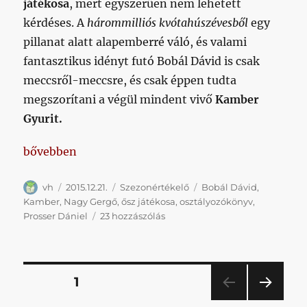
játékosa
, mert egyszerűen nem lehetett
kérdéses. A
hárommilliós kvótahúszévesből
egy
pillanat alatt alapemberré váló, és valami
fantasztikus idényt futó Bobál Dávid is csak
meccsről-meccsre, és csak éppen tudta
megszorítani a végül mindent vivő
Kamber
Gyurit.
„Ami nyilvánvaló, az nem lehetett kérdés”
bővebben
Szerző
Közzétéve
Kategória
Címke
vh
2015.12.21.
Szezonértékelő
Bobál Dávid
,
Kamber
,
Nagy Gergő
,
ősz játékosa
,
osztályozókönyv
,
Ami
Prosser Dániel
23 hozzászólás
nyilvánvaló,
az
nem
lehetett
Bejegyzések
OLDAL
1
kérdés
című