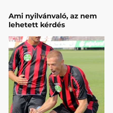
című
bejegyzéshez
Ami nyilvánvaló, az nem
lehetett kérdés