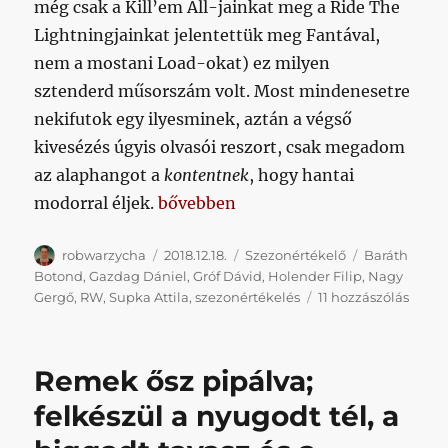
még csak a Kill’em All-jainkat meg a Ride The
Lightningjainkat jelentettük meg Fantával,
nem a mostani Load-okat) ez milyen
sztenderd műsorszám volt. Most mindenesetre
nekifutok egy ilyesminek, aztán a végső
kivesézés úgyis olvasói reszort, csak megadom
az alaphangot a
kontentnek
, hogy hantai
„Kilátástalan nyári szünetből hősie
modorral éljek.
bővebben
Szerző
Közzétéve
Kategória
Címke
robwarzycha
2018.12.18.
Szezonértékelő
Baráth
Botond
,
Gazdag Dániel
,
Gróf Dávid
,
Holender Filip
,
Nagy
Kilátá
Gergő
,
RW
,
Supka Attila
,
szezonértékelés
11 hozzászólás
nyári
szüne
hősie
Remek ősz pipálva;
nyáru
vállal
felkészül a nyugodt tél, a
ősz
és