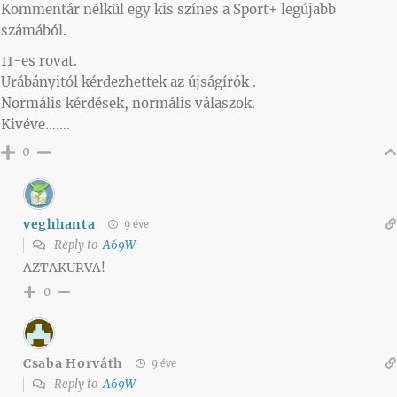
Kommentár nélkül egy kis színes a Sport+ legújabb
számából.
11-es rovat.
Urábányitól kérdezhettek az újságírók .
Normális kérdések, normális válaszok.
Kivéve…….
0
veghhanta
9 éve
Reply to
A69W
AZTAKURVA!
0
Csaba Horváth
9 éve
Reply to
A69W