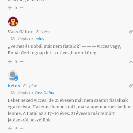
0
Vass Gábor
9 éve
Reply to
belos
„Vernes és Bobál már nem fiatalok”———vicces vagy,
Bobál Geri tegnap lett 21. éves,baromi öreg….
0
belos
9 éve
Reply to
Vass Gábor
Lehet neked vicces, de 21 évesen már nem számít fiatalnak
egy focista. Ha lenne benne kraft, már alapembernek kellene
lennie. A fiatal az a 17-19 éves. 21 évesen már felnőtt
játékosról beszélünk.
0