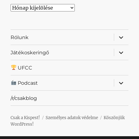
Archívum
almenü
Rólunk
szétnyit
almenü
Játékoskeringő
szétnyit
UFCC
almenü
Podcast
szétnyit
/r/csakblog
Csak a Kispest!
Személyes adatok védelme
Köszönjük
WordPress!