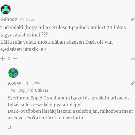
Gabesz
9 éve
Tud valaki ,hogy mi a sérülése Eppelnek,amiért 70 fokos
fagyasztást csinál ???
Látta már valaki mostanában edzésen Dark ott van-
e,edzésen játszik-e ?
0
A69W
9 éve
Reply to
Gabesz
Szerintem Eppel Gröndlandra igazol és az akklimatizációs
felkészülés részeként gyakorol így!
Dark-ot többen látták játszani a telefonján, miközben ment
az edzés és Ő a korlátot támasztotta!
:)