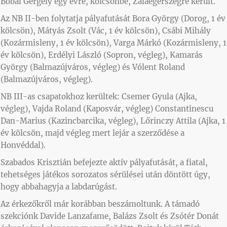
Bobál Gergely egy évre, kölcsönbe, Zalaegerszegre került.
Az NB II-ben folytatja pályafutását Bora György (Dorog, 1 év
kölcsön), Mátyás Zsolt (Vác, 1 év kölcsön), Csábi Mihály
(Kozármisleny, 1 év kölcsön), Varga Márkó (Kozármisleny, 1
év kölcsön), Erdélyi László (Sopron, végleg), Kamarás
György (Balmazújváros, végleg) és Vólent Roland
(Balmazújváros, végleg).
NB III-as csapatokhoz kerültek: Csemer Gyula (Ajka,
végleg), Vajda Roland (Kaposvár, végleg) Constantinescu
Dan-Marius (Kazincbarcika, végleg), Lőrinczy Attila (Ajka, 1
év kölcsön, majd végleg mert lejár a szerződése a
Honvéddal).
Szabados Krisztián befejezte aktív pályafutását, a fiatal,
tehetséges játékos sorozatos sérülései után döntött úgy,
hogy abbahagyja a labdarúgást.
Az érkezőkről már korábban beszámoltunk. A támadó
szekciónk Davide Lanzafame, Balázs Zsolt és Zsótér Donát