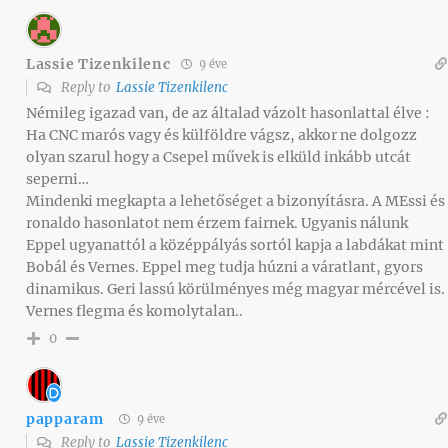
Lassie Tizenkilenc
9 éve
Reply to
Lassie Tizenkilenc
Némileg igazad van, de az általad vázolt hasonlattal élve :
Ha CNC marós vagy és külföldre vágsz, akkor ne dolgozz
olyan szarul hogy a Csepel művek is elküld inkább utcát
seperni…
Mindenki megkapta a lehetőséget a bizonyításra. A MEssi és
ronaldo hasonlatot nem érzem fairnek. Ugyanis nálunk
Eppel ugyanattól a középpályás sortól kapja a labdákat mint
Bobál és Vernes. Eppel meg tudja húzni a váratlant, gyors
dinamikus. Geri lassú körülményes még magyar mércével is.
Vernes flegma és komolytalan..
0
papparam
9 éve
Reply to
Lassie Tizenkilenc