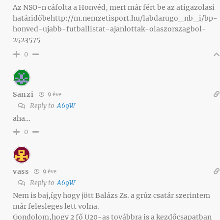
Az NSO-n cáfolta a Honvéd, mert már fért be az atigazolasi
határidőbehttp://m.nemzetisport.hu/labdarugo_nb_i/bp-
honved-ujabb-futballistat-ajanlottak-olaszorszagbol-
2523575
0
Sanzi
9 éve
Reply to
A69W
aha…
0
vass
9 éve
Reply to
A69W
Nem is baj,így hogy jött Balázs Zs. a grúz csatár szerintem
már felesleges lett volna.
Gondolom,hogy 2 fő U20-as továbbra is a kezdőcsapatban