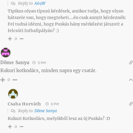
Reply to
A69W
Tipikus olyan típusú kérdések, amikor tudja, hogy olyan
hátszele van, hogy megteheti….én csak annyit kérdeznék:
Fel tudná idézni, hogy Puskás hány mérkőzést játszott a
felcsúti futballpályán? :)
0
Döme Sanya
9 éve
Kukurí kotkodács, minden napra egy csatár.
0
Csaba Horváth
9 éve
Reply to
Döme Sanya
Kukuri Kotkodács, melyikből lesz az új Puskás? :D
0