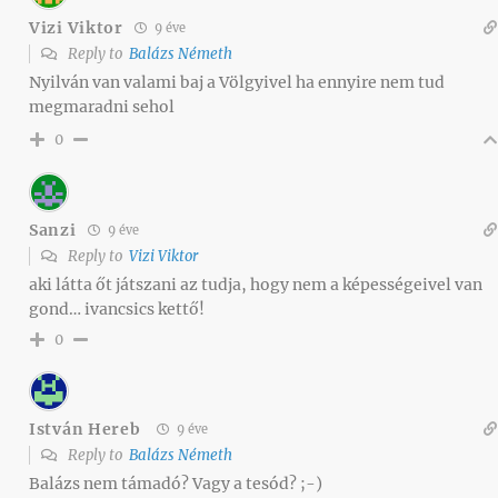
Vizi Viktor
9 éve
Reply to
Balázs Németh
Nyilván van valami baj a Völgyivel ha ennyire nem tud
megmaradni sehol
0
Sanzi
9 éve
Reply to
Vizi Viktor
aki látta őt játszani az tudja, hogy nem a képességeivel van
gond… ivancsics kettő!
0
István Hereb
9 éve
Reply to
Balázs Németh
Balázs nem támadó? Vagy a tesód? ;-)