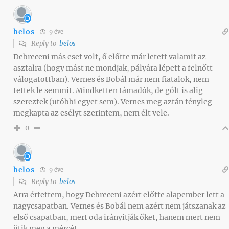
belos
9 éve
Reply to
belos
Debreceni más eset volt, ő előtte már letett valamit az
asztalra (hogy mást ne mondjak, pályára lépett a felnőtt
válogatottban). Vernes és Bobál már nem fiatalok, nem
tettek le semmit. Mindketten támadók, de gólt is alig
szereztek (utóbbi egyet sem). Vernes meg aztán tényleg
megkapta az esélyt szerintem, nem élt vele.
0
belos
9 éve
Reply to
belos
Arra értettem, hogy Debreceni azért előtte alapember lett a
nagycsapatban. Vernes és Bobál nem azért nem játszanak az
első csapatban, mert oda irányítják őket, hanem mert nem
ütik meg a mércét.