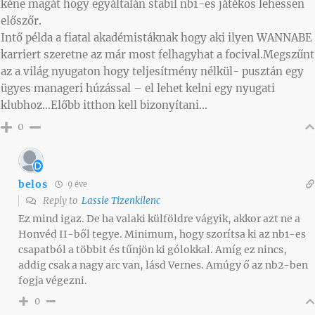
kéne magát hogy egyáltalán stabil nb1-es játékos lehessen
előszőr.
Intő példa a fiatal akadémistáknak hogy aki ilyen WANNABE
karriert szeretne az már most felhagyhat a focival.Megszűnt
az a világ nyugaton hogy teljesítmény nélkül- pusztán egy
ügyes manageri húzással – el lehet kelni egy nyugati
klubhoz…Előbb itthon kell bizonyítani…
0
belos
9 éve
Reply to
Lassie Tizenkilenc
Ez mind igaz. De ha valaki külföldre vágyik, akkor azt ne a
Honvéd II-ből tegye. Minimum, hogy szorítsa ki az nb1-es
csapatból a többit és tűnjön ki gólokkal. Amíg ez nincs,
addig csak a nagy arc van, lásd Vernes. Amúgy ő az nb2-ben
fogja végezni.
0