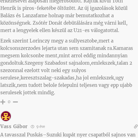
érkezésével alaposan megerősödött. Rajtuk kívül Tóth
Henrik is piros-feketébe öltözött. Az új igazolások közül
Balázs és Lanzafame holnap már bemutatkozhat a
közönségnek. Zsótér Donát debütálására még várni kell,
mert a lengyelek ellen készül az U21-es válogatottal.
Ezek szerint Lorinczy megy a sullyesztobe,mert a
kolcsonszerzodes lejarta utan sem szamitanak ra.Kamaras
megsem kolcsonbe ment,mint arrol eddig mindannyian
gondoltuk.Szegeny Szabadost sajnalom,emlekszek,talan 2
szezonnal ezelott volt neki egy sulyos
serulese,keresztszalag-szakadas,ha jol emlekszek,ugy
latszik,nem tudott belole felepulni teljesen vagy epp ujabb
serulesek jottek mindig.
0
Vass Gábor
9 éve
A tavasszal Puskás–Suzuki kupát nyer csapatból sajnos van