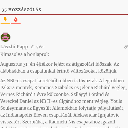
35
HOZZÁSZÓLÁS
László Papp
9 éve
Kimasolva a honlaprol:
Augusztus 31-én éjfélkor lejárt az átigazolási időszak. Az
alábbiakban a csapatunkat érintő változásokat közöljük.
Az NBI-es csapat keretéből többen is távoztak. A legtöbben
Paksra mentek, Kemenes Szabolcs és Jelena Richárd végleg,
Vernes Richárd 1 évre kölcsönbe. Szilágyi Lóránd és
Vereckei Dániel az NB II-es Cigándhoz ment végleg. Youla
Souleymane az Egyesült Államokban folytatja pályafutását,
az Indianapolis Eleven csapatánál. Aleksandar Ignjatovic
visszatért Szerbiába, a Radnicki Nis csapatához igazolt.