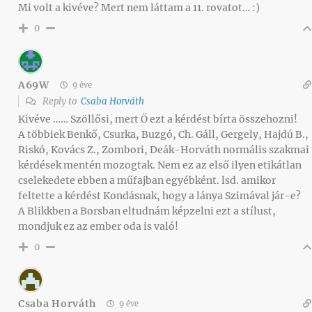
Mi volt a kivéve? Mert nem láttam a 11. rovatot… :)
0
A69W
9 éve
Reply to
Csaba Horváth
Kivéve …… Szöllősi, mert Ő ezt a kérdést bírta összehozni!
A többiek Benkő, Csurka, Buzgó, Ch. Gáll, Gergely, Hajdú B.,
Riskó, Kovács Z., Zombori, Deák-Horváth normális szakmai
kérdések mentén mozogtak. Nem ez az első ilyen etikátlan
cselekedete ebben a műfajban egyébként. lsd. amikor
feltette a kérdést Kondásnak, hogy a lánya Szimával jár-e?
A Blikkben a Borsban eltudnám képzelni ezt a stílust,
mondjuk ez az ember oda is való!
0
Csaba Horváth
9 éve