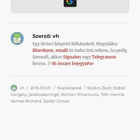
Szerző:
vh
Egy lőrinci kispesti Kőbányáról. Megtalálsz
Blueskyon
,
emailt
itt tudsz írni nekem, ha pedig
üzennél, akkor
Signalon
vagy
Telegramon
keress. ||
vh összes bejegyzése
Szerző
Közzétéve
Kategória
Címke
vh
2016.09.01.
Napikispest
Balázs Zsolt
,
Bobál
Gergely
,
játékoskeringő
,
Roman Tchanturia
,
Tóth Henrik
,
Vernes Richárd
,
Zsótér Donát