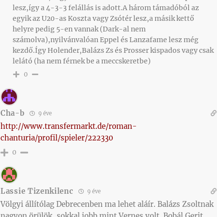
lesz,így a 4-3-3 felállás is adott.A három támadóból az
egyik az U20-as Koszta vagy Zsótér lesz,a másik kettő
helyre pedig 5-en vannak (Dark-al nem
számolva),nyilvánvalóan Eppel és Lanzafame lesz még
kezdő.Így Holender,Balázs Zs és Prosser kispados vagy csak
lelátó (ha nem férnek be a meccskeretbe)
0
Cha-b
9 éve
http://www.transfermarkt.de/roman-
chanturia/profil/spieler/222330
0
Lassie Tizenkilenc
9 éve
Völgyi állítólag Debrecenben ma lehet aláír. Balázs Zsoltnak
nagyon örülök, sokkal jobb mint Vernes volt. Bobál Gerit