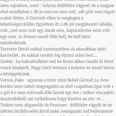
nem sajnálom, mert : folyton külföldre vágyott de a magyar
első osztályban 1 db jó meccse sem volt, 1db gólt sem rúgott
csatár létére. A Gyirmót ellen is megkapta a
lehetőséget.Külön figyeltem őt.2 db jól megjátszott labdája
volt, csel nem volt egy darab sem, kapuralövése nem volt
egy sem. 21 évesen ennél több kell, be kell látni
mindenkinek.
Testvére Dávid sokkal szerényebben és okosabban építi
karrierjét…és sokkal tovább fog eljutni mint Geri….
Zsótér : ha balszélsőként veti be Rossi akkor Gazdit ki lehet
venni középről, Nagy Gerit betenni a helyére és ismét beton
a középpályánk.
Vernes,Paks : ugyanaz a tézis mint Bobál Gerinél.24 éves
korára nem tudott megragadni az első csapatban.Igaz volt 1-
2 gól d e nem mérvadó.Riki kerek egy éve ( mikor visszajött
Ausztráliából) azt nyilatkozta hogy kinőtte az nb1-et…
Tudom nem átigazolás de Prosszer : külföldre vágyik de az
idétlen biciklicselén kivül mást nemigazán tud.Fejlesztenie