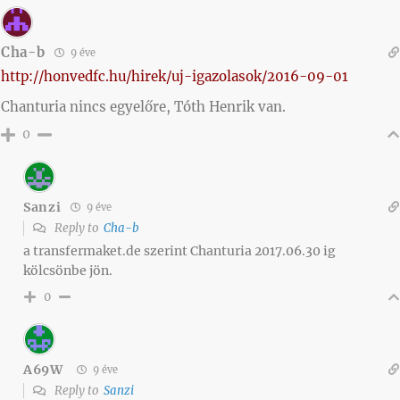
Cha-b
9 éve
http://honvedfc.hu/hirek/uj-igazolasok/2016-09-01
Chanturia nincs egyelőre, Tóth Henrik van.
0
Sanzi
9 éve
Reply to
Cha-b
a transfermaket.de szerint Chanturia 2017.06.30 ig
kölcsönbe jön.
0
A69W
9 éve
Reply to
Sanzi