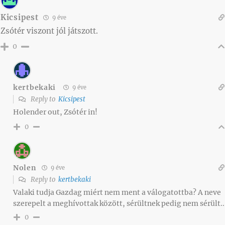
Kicsipest
9 éve
Zsótér viszont jól játszott.
0
kertbekaki
9 éve
Reply to
Kicsipest
Holender out, Zsótér in!
0
Nolen
9 éve
Reply to
kertbekaki
Valaki tudja Gazdag miért nem ment a válogatottba? A neve
szerepelt a meghívottak között, sérültnek pedig nem sérült..
0