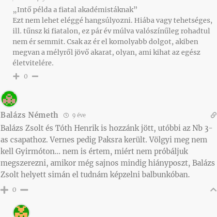
„Intő példa a fiatal akadémistáknak”
Ezt nem lehet eléggé hangsúlyozni. Hiába vagy tehetséges,
ill. tűnsz ki fiatalon, ez pár év múlva valószínűleg rohadtul
nem ér semmit. Csak az ér el komolyabb dolgot, akiben
megvan a mélyről jövő akarat, olyan, ami kihat az egész
életvitelére.
0
Balázs Németh
9 éve
Balázs Zsolt és Tóth Henrik is hozzánk jött, utóbbi az Nb 3-
as csapathoz. Vernes pedig Paksra került. Völgyi meg nem
kell Gyirmóton… nem is értem, miért nem próbáljuk
megszerezni, amikor még sajnos mindig hiányposzt, Balázs
Zsolt helyett simán el tudnám képzelni balbunkóban.
0