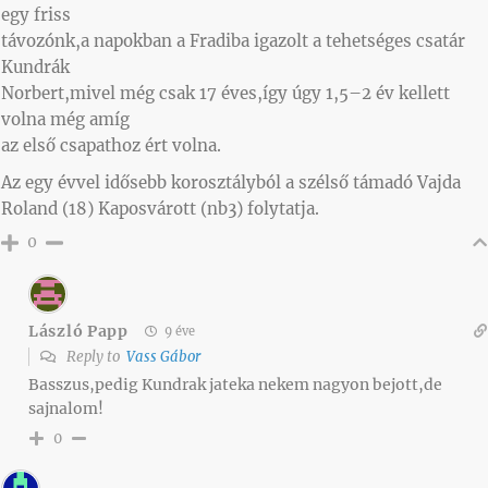
egy friss
távozónk,a napokban a Fradiba igazolt a tehetséges csatár
Kundrák
Norbert,mivel még csak 17 éves,így úgy 1,5–2 év kellett
volna még amíg
az első csapathoz ért volna.
Az egy évvel idősebb korosztályból a szélső támadó Vajda
Roland (18) Kaposvárott (nb3) folytatja.
0
László Papp
9 éve
Reply to
Vass Gábor
Basszus,pedig Kundrak jateka nekem nagyon bejott,de
sajnalom!
0