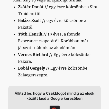
idén
tényleg
vége az igazolgatásnak
Zsótér Donát //
egy évre kölcsönbe a Sint-
Truidenttől.
Balázs Zsolt //
egy évre kölcsönbe a
Pakstól.
Tóth Henrik //
19 éves, a francia
Esperance csapatától. Korábban már
játszott nálunk az akadémián.
Vernes Richárd //
Egy évre kölcsönbe
Paksra.
Bobál Gergely //
Egy évre kölcsönbe
Zalaegerszegre.
Állítsd be, hogy a Csakblogot mindig az elsők
között lásd a Google keresőben