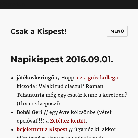
Mastodon
Csak a Kispest!
MENÜ
Napikispest 2016.09.01.
játékoskeringő //
Hopp,
ez a grúz kollega
kicsoda? Valaki tud olaszul?
Roman
Tchanturia
még egy csatár lenne a keretben?
(thx medvepuszi)
Bobál Geri //
egy évre kölcsönbe (vételi
opcióval!!!) a
Zetéhez került
.
bejelentett a Kispest
//
úgy néz ki, akkor