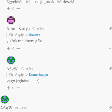
Egyébként teljesen jogosak a kérdések!
0
Döme Sanya
9 éve
Reply to
Gabesz
70 fok majdnem gőz.
0
A69W
9 éve
Reply to
Döme Sanya
Vagy jégkása. …… :)
0
A69W
9 éve