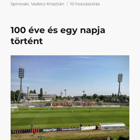
Napikispest
Spirovski
,
Vadócz Krisztián
10 hozzászólás
2019.09.02.
című
bejegyzéshez
100 éve és egy napja
történt