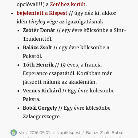
opcióval!!!) a
Zetéhez került
.
bejelentett a Kispest
//
úgy néz ki, akkor
idén
tényleg
vége az igazolgatásnak
Zsótér Donát //
egy évre kölcsönbe a Sint-
Truidenttől.
Balázs Zsolt //
egy évre kölcsönbe a
Pakstól.
Tóth Henrik //
19 éves, a francia
Esperance csapatától. Korábban már
játszott nálunk az akadémián.
Vernes Richárd //
Egy évre kölcsönbe
Paksra.
Bobál Gergely //
Egy évre kölcsönbe
Zalaegerszegre.
Szerző
Közzétéve
Kategória
Címke
vh
2016.09.01.
Napikispest
Balázs Zsolt
,
Bobál