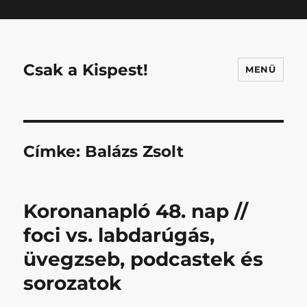
Mastodon
Csak a Kispest!
MENÜ
Címke:
Balázs Zsolt
Koronanapló 48. nap //
foci vs. labdarúgás,
üvegzseb, podcastek és
sorozatok