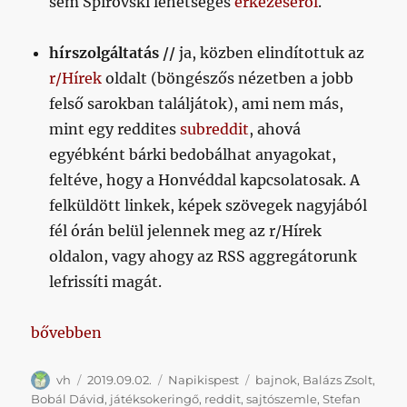
sem Spirovski lehetséges
érkezéséről
.
hírszolgáltatás //
ja, közben elindítottuk az
r/Hírek
oldalt (böngészős nézetben a jobb
felső sarokban találjátok), ami nem más,
mint egy reddites
subreddit
, ahová
egyébként bárki bedobálhat anyagokat,
feltéve, hogy a Honvéddal kapcsolatosak. A
felküldött linkek, képek szövegek nagyjából
fél órán belül jelennek meg az r/Hírek
oldalon, vagy ahogy az RSS aggregátorunk
lefrissíti magát.
„Napikispest 2019.09.02.”
bővebben
Szerző
Közzétéve
Kategória
Címke
vh
2019.09.02.
Napikispest
bajnok
,
Balázs Zsolt
,
Bobál Dávid
,
játéksokeringő
,
reddit
,
sajtószemle
,
Stefan