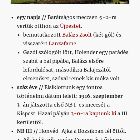
egy napja //
Barátságos meccsen 5-0-ra
vertük otthon az
Újpestet
.
bemutatkozott
Balázs Zsolt
(két gól) és
visszatért
Lanzafame
.
Gazdi szólógólt lőtt, Holender egy parádés
szabit a bal pipába, Balázs elsőre
lefordulósat, másodikra Balajczától
elcsenőset, szóval remek kis móka volt
száz éve //
Elsiklottunk egy fontos
történelmi dátum felett:
1916. szeptember
3-án
játszotta első NB I-es meccsét a
Kispest. Hazai pályán
3-0-ra kaptunk ki
a III.
kerülettől.
NB III //
Honvéd-Ajka a Bozsikban fél öttől.
Ajkán játszik amúgy Csemer és Lőrinczy