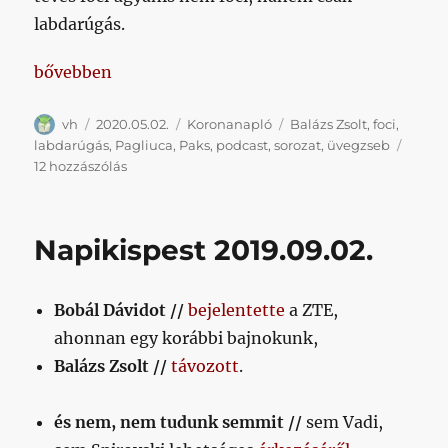
labdarúgás.
„Koronanapló 48. nap // foci vs. labdarúgás, üvegzs
bővebben
Szerző
Közzétéve
Kategória
Címke
vh
2020.05.02.
Koronanapló
Balázs Zsolt
,
foci
,
labdarúgás
,
Pagliuca
,
Paks
,
podcast
,
sorozat
,
üvegzseb
Koronanapló
12 hozzászólás
48.
nap
//
Napikispest 2019.09.02.
foci
vs.
labdarúgás,
Bobál Dávidot //
bejelentette
a ZTE,
üvegzseb,
podcastek
ahonnan egy korábbi bajnokunk,
és
Balázs Zsolt //
távozott
.
sorozatok
című
bejegyzéshez
és nem, nem tudunk semmit //
sem Vadi,