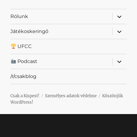
almenü
Rólunk
szétnyit
almenü
Játékoskeringő
szétnyit
UFCC
almenü
Podcast
szétnyit
/r/csakblog
Csak a Kispest!
Személyes adatok védelme
Köszönjük
WordPress!