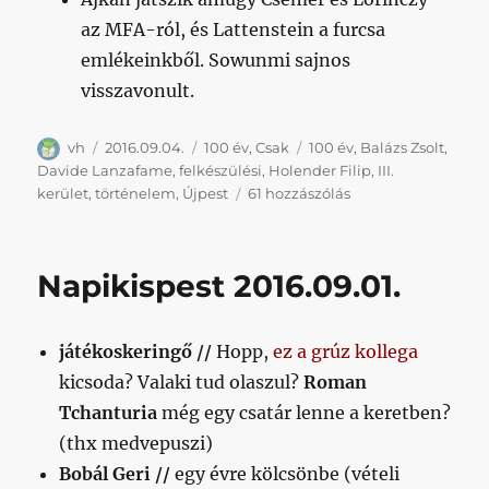
az MFA-ról, és Lattenstein a furcsa
emlékeinkből. Sowunmi sajnos
visszavonult.
Szerző
Közzétéve
Kategória
Címke
vh
2016.09.04.
100 év
,
Csak
100 év
,
Balázs Zsolt
,
Davide Lanzafame
,
felkészülési
,
Holender Filip
,
III.
100
kerület
,
történelem
,
Újpest
61 hozzászólás
éve
és
egy
Napikispest 2016.09.01.
napja
történt
című
játékoskeringő //
Hopp,
ez a grúz kollega
bejegyzéshez
kicsoda? Valaki tud olaszul?
Roman
Tchanturia
még egy csatár lenne a keretben?
(thx medvepuszi)
Bobál Geri //
egy évre kölcsönbe (vételi