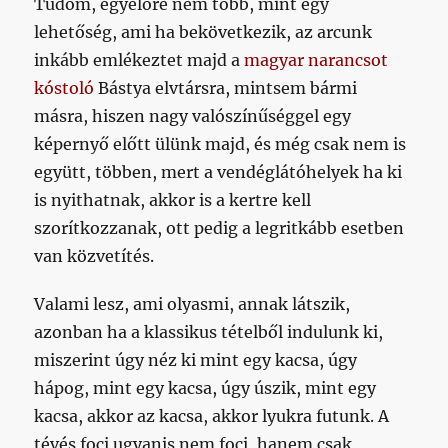
Tudom, egyelőre nem több, mint egy
lehetőség, ami ha bekövetkezik, az arcunk
inkább emlékeztet majd a
magyar narancsot
kóstoló
Bástya elvtársra, mintsem bármi
másra, hiszen nagy valószínűséggel egy
képernyő előtt ülünk majd, és még csak nem is
együtt, többen, mert a vendéglátóhelyek ha ki
is nyithatnak, akkor is a kertre kell
szorítkozzanak, ott pedig a legritkább esetben
van közvetítés.
Valami lesz, ami olyasmi, annak látszik,
azonban ha a klassikus tételből indulunk ki,
miszerint úgy néz ki mint egy kacsa, úgy
hápog, mint egy kacsa, úgy úszik, mint egy
kacsa, akkor az kacsa, akkor lyukra futunk. A
tévés foci ugyanis nem foci, hanem csak