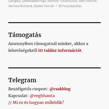
Gergely
,
játékoskeringő
,
Roman Tchanturia
,
Tóth Henrik
,
Napikispest
Vernes Richárd
,
Zsótér Donát
35 hozzászólás
2016.09.01.
című
bejegyzéshez
Támogatás
Amennyiben támogatnál minket, akkor a
lehetőségekről
itt találsz információt
.
Telegram
Beszélgetős csoport:
@csakblog
Kapcsolat:
@veghhanta
//
Mi ez és hogyan működik?