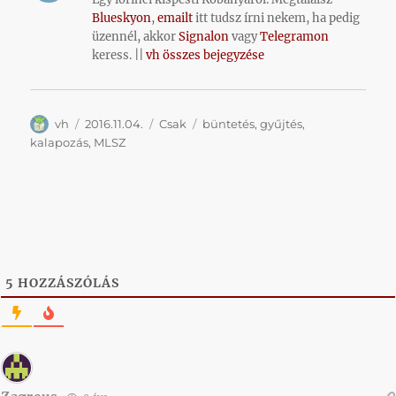
Blueskyon
,
emailt
itt tudsz írni nekem, ha pedig
üzennél, akkor
Signalon
vagy
Telegramon
keress. ||
vh összes bejegyzése
Szerző
Közzétéve
Kategória
Címke
vh
2016.11.04.
Csak
büntetés
,
gyűjtés
,
kalapozás
,
MLSZ
5
HOZZÁSZÓLÁS