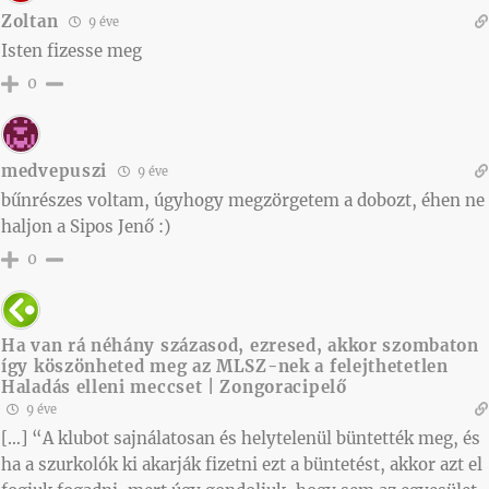
Zoltan
9 éve
Isten fizesse meg
0
medvepuszi
9 éve
bűnrészes voltam, úgyhogy megzörgetem a dobozt, éhen ne
haljon a Sipos Jenő :)
0
Ha van rá néhány százasod, ezresed, akkor szombaton
így köszönheted meg az MLSZ-nek a felejthetetlen
Haladás elleni meccset | Zongoracipelő
9 éve
[…] “A klubot sajnálatosan és helytelenül büntették meg, és
ha a szurkolók ki akarják fizetni ezt a büntetést, akkor azt el