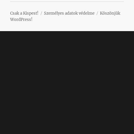
Csak a Kispest!
Személyes adatok védelme
Köszönjük
WordPress!