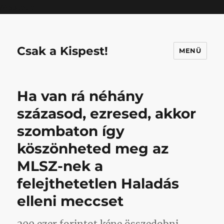
Mastodon
Csak a Kispest!
MENÜ
Ha van rá néhány
százasod, ezresed, akkor
szombaton így
köszönheted meg az
MLSZ-nek a
felejthetetlen Haladás
elleni meccset