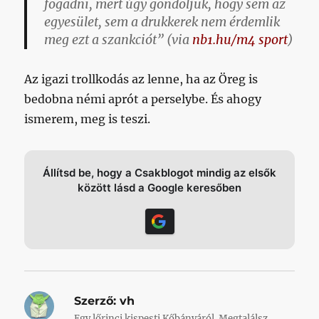
fogadni, mert úgy gondoljuk, hogy sem az
egyesület, sem a drukkerek nem érdemlik
meg ezt a szankciót” (via
nb1.hu/m4 sport
)
Az igazi trollkodás az lenne, ha az Öreg is
bedobna némi aprót a perselybe. És ahogy
ismerem, meg is teszi.
Állítsd be, hogy a Csakblogot mindig az elsők
között lásd a Google keresőben
Szerző:
vh
Egy lőrinci kispesti Kőbányáról. Megtalálsz