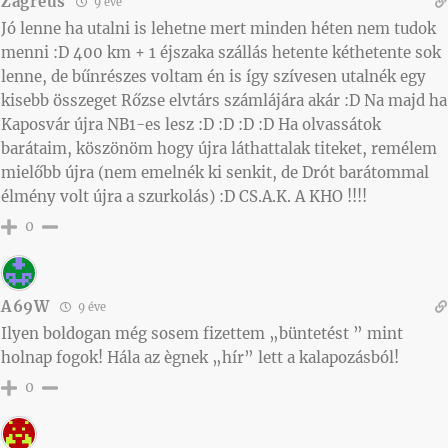
Zagreus
9 éve
Jó lenne ha utalni is lehetne mert minden héten nem tudok
menni :D 400 km + 1 éjszaka szállás hetente kéthetente sok
lenne, de bűnrészes voltam én is így szívesen utalnék egy
kisebb összeget Rőzse elvtárs számlájára akár :D Na majd ha
Kaposvár újra NB1-es lesz :D :D :D :D Ha olvassátok
barátaim, köszönöm hogy újra láthattalak titeket, remélem
mielőbb újra (nem emelnék ki senkit, de Drót barátommal
élmény volt újra a szurkolás) :D CS.A.K. A KHO !!!!
0
A69W
9 éve
Ilyen boldogan még sosem fizettem „büntetést ” mint
holnap fogok! Hála az ègnek „hír” lett a kalapozásból!
0