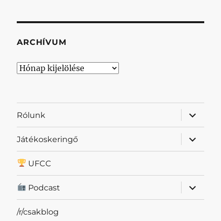
ARCHÍVUM
Archívum
almenü
Rólunk
szétnyit
almenü
Játékoskeringő
szétnyit
UFCC
almenü
Podcast
szétnyit
/r/csakblog