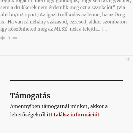
fogjuk fogadni, mert úgy gondoljuk, hogy sem az egyesület,
sem a drukkerek nem érdemlik meg ezt a szankciót” (via
nb1.hu/m4 sport) Az igazi trollkodás az lenne, ha az Öreg
is…Ha van rá néhány százasod, ezresed, akkor szombaton
így köszönheted meg az MLSZ-nek a felejth… […]
0
Támogatás
Amennyiben támogatnál minket, akkor a
lehetőségekről
itt találsz információt
.