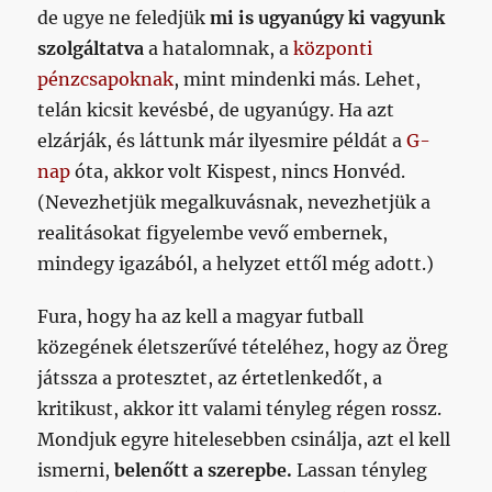
de ugye ne feledjük
mi is ugyanúgy ki vagyunk
szolgáltatva
a hatalomnak, a
központi
pénzcsapoknak
, mint mindenki más. Lehet,
telán kicsit kevésbé, de ugyanúgy. Ha azt
elzárják, és láttunk már ilyesmire példát a
G-
nap
óta, akkor volt Kispest, nincs Honvéd.
(Nevezhetjük megalkuvásnak, nevezhetjük a
realitásokat figyelembe vevő embernek,
mindegy igazából, a helyzet ettől még adott.)
Fura, hogy ha az kell a magyar futball
közegének életszerűvé tételéhez, hogy az Öreg
játssza a protesztet, az értetlenkedőt, a
kritikust, akkor itt valami tényleg régen rossz.
Mondjuk egyre hitelesebben csinálja, azt el kell
ismerni,
belenőtt a szerepbe.
Lassan tényleg