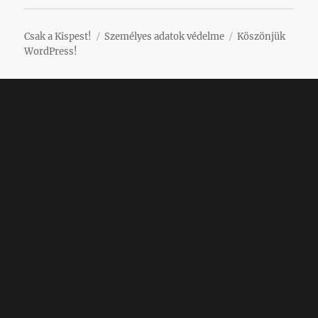
Csak a Kispest!
Személyes adatok védelme
Köszönjük
WordPress!