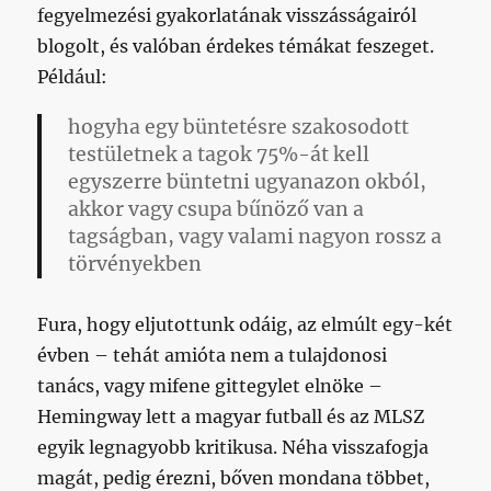
fegyelmezési gyakorlatának visszásságairól
blogolt, és valóban érdekes témákat feszeget.
Például:
hogyha egy büntetésre szakosodott
testületnek a tagok 75%-át kell
egyszerre büntetni ugyanazon okból,
akkor vagy csupa bűnöző van a
tagságban, vagy valami nagyon rossz a
törvényekben
Fura, hogy eljutottunk odáig, az elmúlt egy-két
évben – tehát amióta nem a tulajdonosi
tanács, vagy mifene gittegylet elnöke –
Hemingway lett a magyar futball és az MLSZ
egyik legnagyobb kritikusa. Néha visszafogja
magát, pedig érezni, bőven mondana többet,