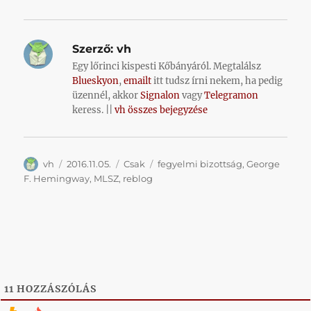
Szerző:
vh
Egy lőrinci kispesti Kőbányáról. Megtalálsz
Blueskyon
,
emailt
itt tudsz írni nekem, ha pedig
üzennél, akkor
Signalon
vagy
Telegramon
keress. ||
vh összes bejegyzése
Szerző
Közzétéve
Kategória
Címke
vh
2016.11.05.
Csak
fegyelmi bizottság
,
George
F. Hemingway
,
MLSZ
,
reblog
11
HOZZÁSZÓLÁS