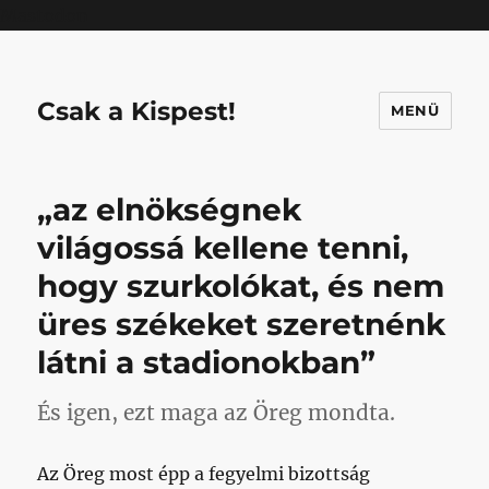
Mastodon
Csak a Kispest!
MENÜ
„az elnökségnek
világossá kellene tenni,
hogy szurkolókat, és nem
üres székeket szeretnénk
látni a stadionokban”
És igen, ezt maga az Öreg mondta.
Az Öreg most épp a fegyelmi bizottság