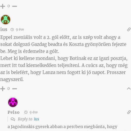
0
ius
9 éve
Eppel zseniális volt a 2. gól előtt, az is szép volt ahogy a
sokat dolgozó Gazdag beadta és Koszta gyönyörűen fejezte
be. Meg is érdemelte a gólt.
Lehet ki kellene mondani, hogy Botinak ez az igazi posztja,
mert itt tud kiemelkedően teljesíteni. A csúcs az, hogy még
az is belefért, hogy Lanza nem fogott ki jó napot. Prosszer
nagyszerű.
0
Pelso
9 éve
Reply to
ius
a Jagodinskis gyerek abban a percben megbánta, hogy