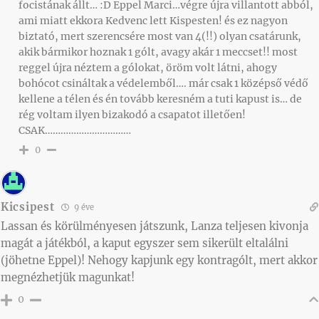
focistának állt… :D Eppel Marci…végre újra villantott abból,
ami miatt ekkora Kedvenc lett Kispesten! és ez nagyon
biztató, mert szerencsére most van 4(!!) olyan csatárunk,
akik bármikor hoznak 1 gólt, avagy akár 1 meccset!! most
reggel újra néztem a gólokat, öröm volt látni, ahogy
bohócot csináltak a védelemből…. már csak 1 középső védő
kellene a télen és én tovább keresném a tuti kapust is… de
rég voltam ilyen bizakodó a csapatot illetően!
CSAK……………………………
0
Kicsipest
9 éve
Lassan és körülményesen játszunk, Lanza teljesen kivonja
magát a játékból, a kaput egyszer sem sikerült eltalálni
(jöhetne Eppel)! Nehogy kapjunk egy kontragólt, mert akkor
megnézhetjük magunkat!
0