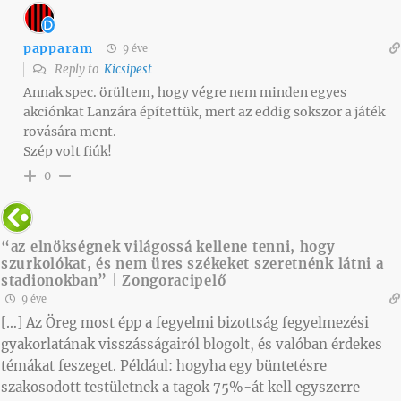
papparam
9 éve
Reply to
Kicsipest
Annak spec. örültem, hogy végre nem minden egyes
akciónkat Lanzára építettük, mert az eddig sokszor a játék
rovására ment.
Szép volt fiúk!
0
“az elnökségnek világossá kellene tenni, hogy
szurkolókat, és nem üres székeket szeretnénk látni a
stadionokban” | Zongoracipelő
9 éve
[…] Az Öreg most épp a fegyelmi bizottság fegyelmezési
gyakorlatának visszásságairól blogolt, és valóban érdekes
témákat feszeget. Például: hogyha egy büntetésre
szakosodott testületnek a tagok 75%-át kell egyszerre