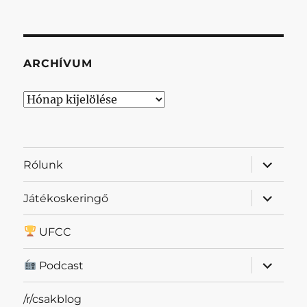
ARCHÍVUM
Archívum
almenü
Rólunk
szétnyit
almenü
Játékoskeringő
szétnyit
UFCC
almenü
Podcast
szétnyit
/r/csakblog