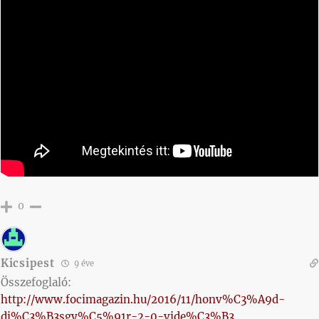
0
Kicsipest
9 éve
Összefoglaló:
http://www.focimagazin.hu/2016/11/honv%C3%A9d-
di%C3%B3sgy%C5%91r-2-0-vide%C3%B3