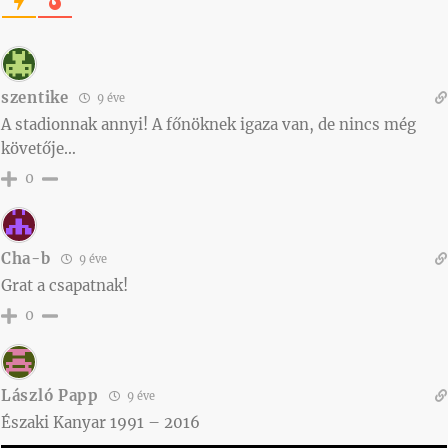
szentike
9 éve
A stadionnak annyi! A főnöknek igaza van, de nincs még
követője…
0
Cha-b
9 éve
Grat a csapatnak!
0
László Papp
9 éve
Északi Kanyar 1991 – 2016