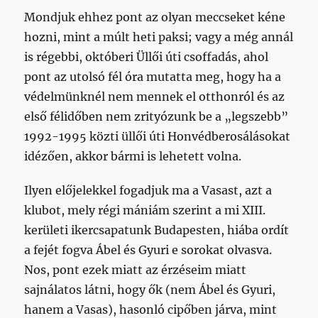
Mondjuk ehhez pont az olyan meccseket kéne
hozni, mint a múlt heti paksi; vagy a még annál
is régebbi, októberi Üllői úti csoffadás, ahol
pont az utolsó fél óra mutatta meg, hogy ha a
védelmünknél nem mennek el otthonról és az
első félidőben nem zrityózunk be a „legszebb”
1992-1995 közti üllői úti Honvédberosálásokat
idézően, akkor bármi is lehetett volna.
Ilyen előjelekkel fogadjuk ma a Vasast, azt a
klubot, mely régi mániám szerint a mi XIII.
kerületi ikercsapatunk Budapesten, hiába ordít
a fejét fogva Ábel és Gyuri e sorokat olvasva.
Nos, pont ezek miatt az érzéseim miatt
sajnálatos látni, hogy ők (nem Ábel és Gyuri,
hanem a Vasas), hasonló cipőben járva, mint