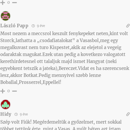
0
László Papp
9 éve
Most nezem a meccsrol keszult fenykepeket neten,kint volt
Storck,lathatta a „csodafiatalokat” a Vasasbol,meg egy
megalkuvast nem turo Kispestet,akik az elejetol a vegeig
odaraktak magukat.Ezek utan pedig a kovetkezo valogatott
kerethirdetesnel ott talaljuk majd ismet Hangyat (neki
egyebkent tetszik a jateka),Bereczet.Vidat es ha szerencsenk
lesz,akkor Botkat.Pedig mennyivel szebb lenne
Boballal,Prosserrel,Eppellel!
0
Hidy
9 éve
Szép volt Fiúk! Megérdemeltük a győzelmet, mert sokkal
többet tettünk érte, mint a Vasas. A múlt héten azt írtam,