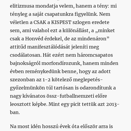
elitizmusa mondatja velem, hanem a tény: mi
tényleg a saját csapatunkra figyelünk. Nem
véletlen a CSAK a KISPEST szlogen eredete
sem, ami valahol ezt a különállást, a „minket
csak a Honvéd érdekel, de az mindenáron”
attitűd manifesztálódását jeleníti meg
csodálatosan. Hát ezért nem háromcsapatos
bajnokságról morfondírozunk, hanem minden
évben reménykedünk benne, hogy az adott
szezonban az 1-2 kötelező meglepetés-
győzelmünkön túl tartósan is odarondítunk a
nagy kívánatos össz-futballnemzeti előre
leosztott képbe. Mint egy picit tettük azt 2013-
ban.
Na most idén hosszú évek óta először arra is