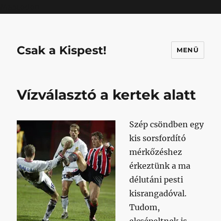
Mastodon
Csak a Kispest!
MENÜ
Vízválasztó a kertek alatt
Szép csöndben egy
kis sorsfordító
mérkőzéshez
érkeztünk a ma
délutáni pesti
kisrangadóval.
Tudom,