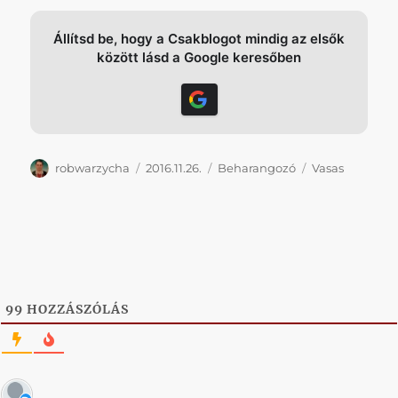
Állítsd be, hogy a Csakblogot mindig az elsők
között lásd a Google keresőben
Szerző
Közzétéve
Kategória
Címke
robwarzycha
2016.11.26.
Beharangozó
Vasas
99
HOZZÁSZÓLÁS