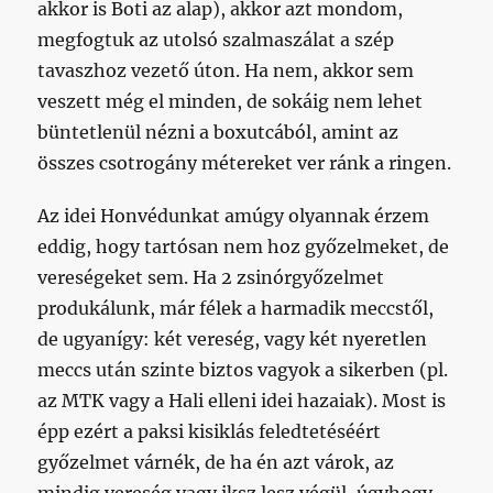
akkor is Boti az alap), akkor azt mondom,
megfogtuk az utolsó szalmaszálat a szép
tavaszhoz vezető úton. Ha nem, akkor sem
veszett még el minden, de sokáig nem lehet
büntetlenül nézni a boxutcából, amint az
összes csotrogány métereket ver ránk a ringen.
Az idei Honvédunkat amúgy olyannak érzem
eddig, hogy tartósan nem hoz győzelmeket, de
vereségeket sem. Ha 2 zsinórgyőzelmet
produkálunk, már félek a harmadik meccstől,
de ugyanígy: két vereség, vagy két nyeretlen
meccs után szinte biztos vagyok a sikerben (pl.
az MTK vagy a Hali elleni idei hazaiak). Most is
épp ezért a paksi kisiklás feledtetéséért
győzelmet várnék, de ha én azt várok, az