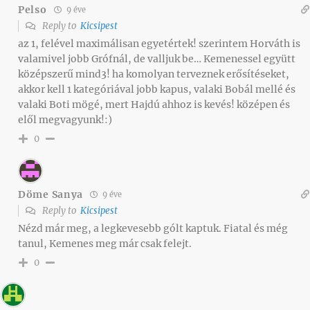
Pelso
9 éve
Reply to
Kicsipest
az 1, felével maximálisan egyetértek! szerintem Horváth is
valamivel jobb Grófnál, de valljuk be… Kemenessel együtt
középszerű mind3! ha komolyan terveznek erősítéseket,
akkor kell 1 kategóriával jobb kapus, valaki Bobál mellé és
valaki Boti mögé, mert Hajdú ahhoz is kevés! középen és
elől megvagyunk!:)
0
Döme Sanya
9 éve
Reply to
Kicsipest
Nézd már meg, a legkevesebb gólt kaptuk. Fiatal és még
tanul, Kemenes meg már csak felejt.
0