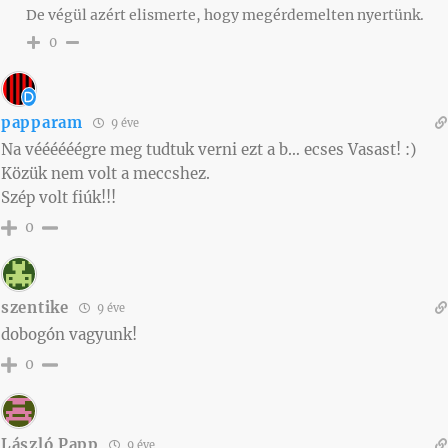
De végül azért elismerte, hogy megérdemelten nyertünk.
0
papparam
9 éve
Na véééééégre meg tudtuk verni ezt a b… ecses Vasast! :)
Közük nem volt a meccshez.
Szép volt fiúk!!!
0
szentike
9 éve
dobogón vagyunk!
0
László Papp
9 éve