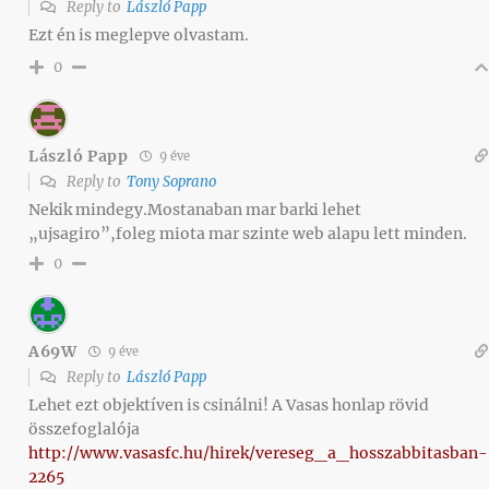
Reply to
László Papp
Ezt én is meglepve olvastam.
0
László Papp
9 éve
Reply to
Tony Soprano
Nekik mindegy.Mostanaban mar barki lehet
„ujsagiro”,foleg miota mar szinte web alapu lett minden.
0
A69W
9 éve
Reply to
László Papp
Lehet ezt objektíven is csinálni! A Vasas honlap rövid
összefoglalója
http://www.vasasfc.hu/hirek/vereseg_a_hosszabbitasban-
2265