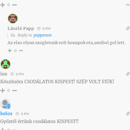
0
László Papp
9 éve
Reply to
papparam
Az elso olyan szogletunk volt honapok ota,amibol gol lett.
0
ius
9 éve
Köszönöm CSODÁLATOS KISPEST! SZÉP VOLT FIÚK!
0
belos
9 éve
Győztél értünk csodálatos KISPEST!!