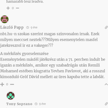
hamarabb lesz leadva.
0
László Papp
9 éve
nb1.hu-n szokas szerint magas szinvonalon irnak. Ezek
milyen meccset neztek???Milyen esemenytelen masfel
jatekreszrol ir ez a vakeger???
A mérkőzés gyorselemzése
Eseménytelen másfél játékrész után a 71. percben indult be
igazán a mérkőzés, amikor egy szabadrúgás után Remili
Mohamed estében kiugratta Yevhen Pavlovot, aki a rosszul
kimozduló Gróf Dávid mellett az üres kapuba tette a labdát.
0
Tony Soprano
9 éve