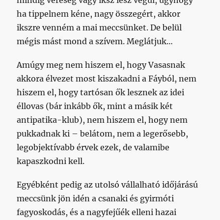
mindig vereség vagy iksz lesz végül, úgyhogy
ha tippelnem kéne, nagy összegért, akkor
ikszre venném a mai meccsünket. De belül
mégis mást mond a szívem. Meglátjuk…
Amúgy meg nem hiszem el, hogy Vasasnak
akkora élvezet most kiszakadni a Fáyból, nem
hiszem el, hogy tartósan ők lesznek az idei
éllovas (bár inkább ők, mint a másik két
antipatika-klub), nem hiszem el, hogy nem
pukkadnak ki – belátom, nem a legerősebb,
legobjektívabb érvek ezek, de valamibe
kapaszkodni kell.
Egyébként pedig az utolsó vállalható időjárású
meccsünk jön idén a csanaki és gyirmóti
fagyoskodás, és a nagyfejűék elleni hazai