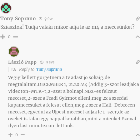
Tony Soprano
9 éve
Sziasztok! Tudja valaki mikor adja le az m4 a meccsünket?
0
László Papp
9 éve
Reply to
Tony Soprano
Vegig kellett gorgetnem a tv adast jo sokaig,de
megtalaltam.DECEMBER 1, 21.20 M4 (Addig 3-szor leadjak a
Videoton-MTK-t,2-szer a holnapi NB2-es felcsut
meccset,2-szer a Fradi Gyirmot elleni,meg 2x a szerdai
kupameccsuket a felcsut ellen,meg 2 szer a Hali-Debrecen
meccset,egyedul az Ujpest meccset adjak le 1-szer,de az
oveket is talan egy nappal korabban,mint a mienket.Szoval
ilyen last minute.com lettunk.
0