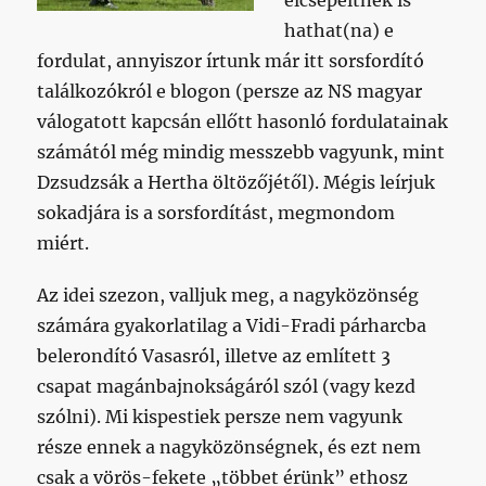
elcsépeltnek is
hathat(na) e
fordulat, annyiszor írtunk már itt sorsfordító
találkozókról e blogon (persze az NS magyar
válogatott kapcsán ellőtt hasonló fordulatainak
számától még mindig messzebb vagyunk, mint
Dzsudzsák a Hertha öltözőjétől). Mégis leírjuk
sokadjára is a sorsfordítást, megmondom
miért.
Az idei szezon, valljuk meg, a nagyközönség
számára gyakorlatilag a Vidi-Fradi párharcba
belerondító Vasasról, illetve az említett 3
csapat magánbajnokságáról szól (vagy kezd
szólni). Mi kispestiek persze nem vagyunk
része ennek a nagyközönségnek, és ezt nem
csak a vörös-fekete „többet érünk” ethosz