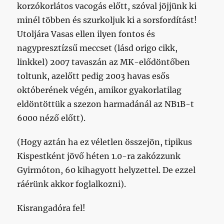
korzókorlátos vacogás előtt, szóval jöjjünk ki
minél többen és szurkoljuk ki a sorsfordítást!
Utoljára Vasas ellen ilyen fontos és
nagypresztízsű meccset (lásd origo cikk,
linkkel) 2007 tavaszán az MK-elődöntőben
toltunk, azelőtt pedig 2003 havas esős
októberének végén, amikor gyakorlatilag
eldöntöttük a szezon harmadánál az NB1B-t
6000 néző előtt).
(Hogy aztán ha ez véletlen összejön, tipikus
Kispestként jövő héten 1.0-ra zakózzunk
Gyirmóton, 60 kihagyott helyzettel. De ezzel
ráérünk akkor foglalkozni).
Kisrangadóra fel!