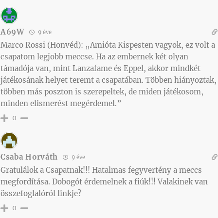
A69W
9 éve
Marco Rossi (Honvéd): „Amióta Kispesten vagyok, ez volt a
csapatom legjobb meccse. Ha az embernek két olyan
támadója van, mint Lanzafame és Eppel, akkor mindkét
játékosának helyet teremt a csapatában. Többen hiányoztak,
többen más poszton is szerepeltek, de miden játékosom,
minden elismerést megérdemel.”
0
Csaba Horváth
9 éve
Gratulálok a Csapatnak!!! Hatalmas fegyvertény a meccs
megfordítása. Dobogót érdemelnek a fiúk!!! Valakinek van
összefoglalóról linkje?
0