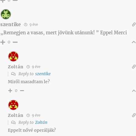
0
szentike
9 éve
„Remegjen a vasas, mert jövünk utánunk! ” Eppel Merci
0
Zoltán
9 éve
Reply to
szentike
Miről maradtam le?
0
Zoltán
9 éve
Reply to
Zoltán
Eppelt nővé operálják?