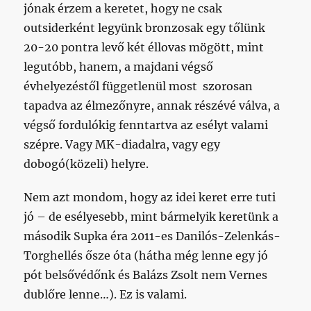
jónak érzem a keretet, hogy ne csak
outsiderként legyünk bronzosak egy tőlünk
20-20 pontra levő két éllovas mögött, mint
legutóbb, hanem, a majdani végső
évhelyezéstől függetlenül most szorosan
tapadva az élmezőnyre, annak részévé válva, a
végső fordulókig fenntartva az esélyt valami
szépre. Vagy MK-diadalra, vagy egy
dobogó(közeli) helyre.
Nem azt mondom, hogy az idei keret erre tuti
jó – de esélyesebb, mint bármelyik keretünk a
második Supka éra 2011-es Danilós-Zelenkás-
Torghellés ősze óta (hátha még lenne egy jó
pót belsővédőnk és Balázs Zsolt nem Vernes
dublőre lenne…). Ez is valami.