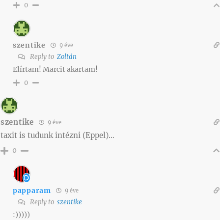
0
szentike
9 éve
Reply to
Zoltán
Elírtam! Marcit akartam!
0
szentike
9 éve
taxit is tudunk intézni (Eppel)…
0
papparam
9 éve
Reply to
szentike
:)))))