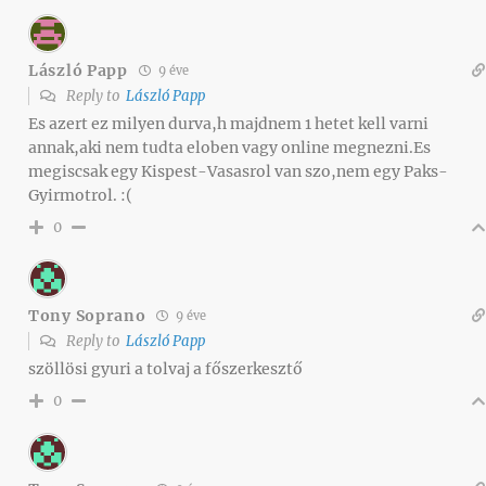
László Papp
9 éve
Reply to
László Papp
Es azert ez milyen durva,h majdnem 1 hetet kell varni
annak,aki nem tudta eloben vagy online megnezni.Es
megiscsak egy Kispest-Vasasrol van szo,nem egy Paks-
Gyirmotrol. :(
0
Tony Soprano
9 éve
Reply to
László Papp
szöllösi gyuri a tolvaj a főszerkesztő
0