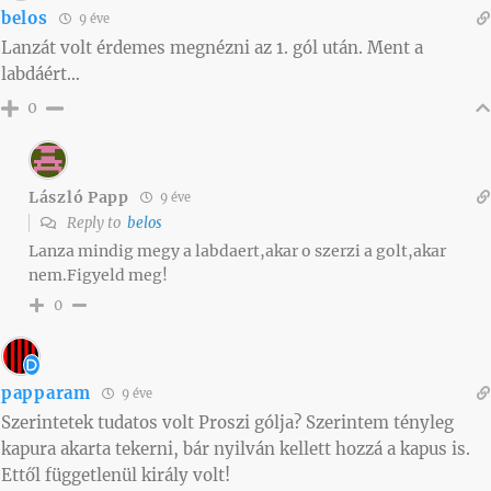
belos
9 éve
Lanzát volt érdemes megnézni az 1. gól után. Ment a
labdáért…
0
László Papp
9 éve
Reply to
belos
Lanza mindig megy a labdaert,akar o szerzi a golt,akar
nem.Figyeld meg!
0
papparam
9 éve
Szerintetek tudatos volt Proszi gólja? Szerintem tényleg
kapura akarta tekerni, bár nyilván kellett hozzá a kapus is.
Ettől függetlenül király volt!