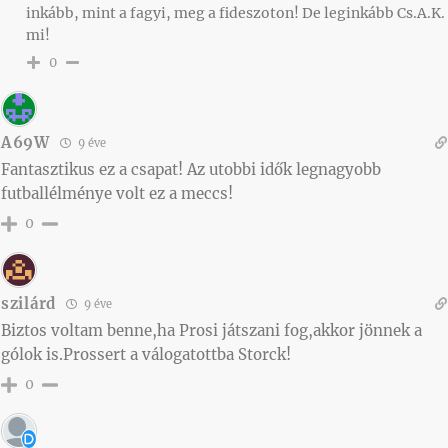
inkább, mint a fagyi, meg a fideszoton! De leginkább Cs.A.K.
mi!
0
A69W
9 éve
Fantasztikus ez a csapat! Az utobbi idők legnagyobb
futballélménye volt ez a meccs!
0
szilárd
9 éve
Biztos voltam benne,ha Prosi játszani fog,akkor jönnek a
gólok is.Prossert a válogatottba Storck!
0