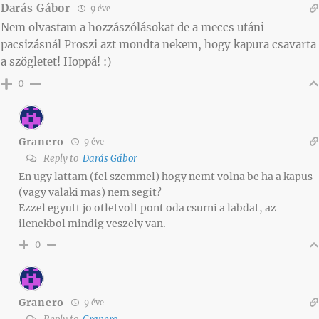
Darás Gábor
9 éve
Nem olvastam a hozzászólásokat de a meccs utáni
pacsizásnál Proszi azt mondta nekem, hogy kapura csavarta
a szögletet! Hoppá! :)
0
Granero
9 éve
Reply to
Darás Gábor
En ugy lattam (fel szemmel) hogy nemt volna be ha a kapus
(vagy valaki mas) nem segit?
Ezzel egyutt jo otletvolt pont oda csurni a labdat, az
ilenekbol mindig veszely van.
0
Granero
9 éve