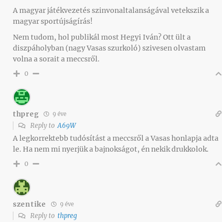
A magyar játékvezetés szinvonaltalanságával vetekszik a
magyar sportújságírás!
Nem tudom, hol publikál most Hegyi Iván? Ott ült a
diszpáholyban (nagy Vasas szurkoló) szivesen olvastam
volna a sorait a meccsről.
0
thpreg
9 éve
Reply to
A69W
A legkorrektebb tudósítást a meccsről a Vasas honlapja adta
le. Ha nem mi nyerjük a bajnokságot, én nekik drukkolok.
0
szentike
9 éve
Reply to
thpreg