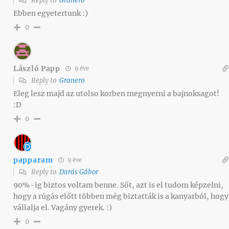
Reply to
Granero
Ebben egyetertunk :)
0
László Papp
9 éve
Reply to
Granero
Eleg lesz majd az utolso korben megnyerni a bajnoksagot!
:D
0
papparam
9 éve
Reply to
Darás Gábor
90%-ig biztos voltam benne. Sőt, azt is el tudom képzelni,
hogy a rúgás előtt többen még biztatták is a kanyarból, hogy
vállalja el. Vagány gyerek. :)
0