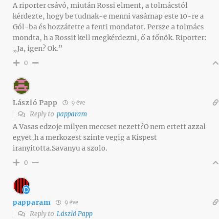
A riporter csávó, miután Rossi elment, a tolmácstól
kérdezte, hogy be tudnak-e menni vasárnap este 10-re a
Gól-ba és hozzátette a fenti mondatot. Persze a tolmács
mondta, h a Rossit kell megkérdezni, ő a főnök. Riporter:
„Ja, igen? Ok.”
0
László Papp
9 éve
Reply to
papparam
A Vasas edzoje milyen meccset nezett?O nem ertett azzal
egyet,h a merkozest szinte vegig a Kispest
iranyitotta.Savanyu a szolo.
0
papparam
9 éve
Reply to
László Papp