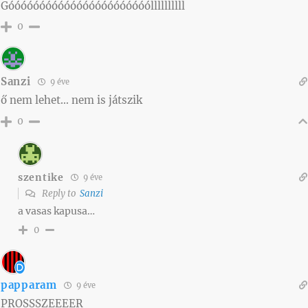
Góóóóóóóóóóóóóóóóóóóóóóóllllllllll
0
Sanzi
9 éve
ő nem lehet… nem is játszik
0
szentike
9 éve
Reply to
Sanzi
a vasas kapusa…
0
papparam
9 éve
PROSSSZEEEER