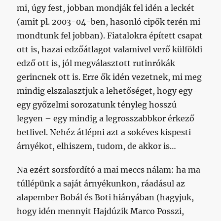
mi, úgy fest, jobban mondják fel idén a leckét
(amit pl. 2003-04-ben, hasonló cipők terén mi
mondtunk fel jobban). Fiatalokra épített csapat
ott is, hazai edzőátlagot valamivel verő külföldi
edző ott is, jól megválasztott rutinrókák
gerincnek ott is. Erre ők idén vezetnek, mi meg
mindig elszalasztjuk a lehetőséget, hogy egy-
egy győzelmi sorozatunk tényleg hosszú
legyen – egy mindig a legrosszabbkor érkező
betlivel. Nehéz átlépni azt a sokéves kispesti
árnyékot, elhiszem, tudom, de akkor is…
Na ezért sorsfordító a mai meccs nálam: ha ma
túllépünk a saját árnyékunkon, ráadásul az
alapember Bobál és Boti hiányában (hagyjuk,
hogy idén mennyit Hajdúzik Marco Posszi,