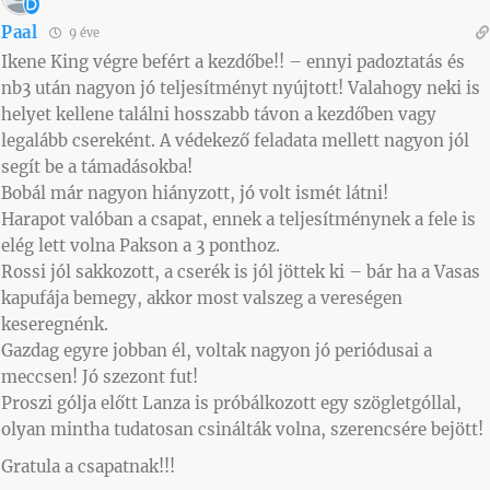
Paal
9 éve
Ikene King végre befért a kezdőbe!! – ennyi padoztatás és
nb3 után nagyon jó teljesítményt nyújtott! Valahogy neki is
helyet kellene találni hosszabb távon a kezdőben vagy
legalább csereként. A védekező feladata mellett nagyon jól
segít be a támadásokba!
Bobál már nagyon hiányzott, jó volt ismét látni!
Harapot valóban a csapat, ennek a teljesítménynek a fele is
elég lett volna Pakson a 3 ponthoz.
Rossi jól sakkozott, a cserék is jól jöttek ki – bár ha a Vasas
kapufája bemegy, akkor most valszeg a vereségen
keseregnénk.
Gazdag egyre jobban él, voltak nagyon jó periódusai a
meccsen! Jó szezont fut!
Proszi gólja előtt Lanza is próbálkozott egy szögletgóllal,
olyan mintha tudatosan csinálták volna, szerencsére bejött!
Gratula a csapatnak!!!