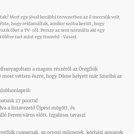
ak? Mert egy jóval korábbi tervezetben az ő meccsük volt
példa, hogy reklamáltak, amikor szóba került, hogy
szik őket a TV-ről. Persze az sem normális aki egy
többre tart mint egy Honvéd -Vasast.
elhanyagoltam a magam részéről az Öregfiúk
y most vettem észre, hogy Döme helyett már Szuribá az
 klubhonlapról:
patunk 27 ponttal
dva a listavezető Újpest mögött, és
lló Ferencváros előtt. Izgalmas tavaszi
regfiúk csapatnak, az orvosi műszerek, kórházi anyagok