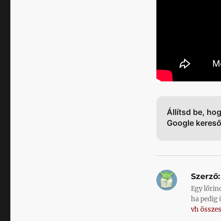
Állítsd be, ho
Google keres
Szerző:
Egy lőrin
ha pedig 
vh összes