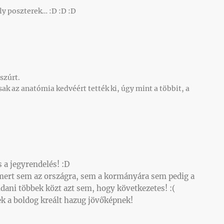
y poszterek… :D :D :D
szúrt.
ak az anatómia kedvéért tették ki, úgy mint a többit, a
s a jegyrendelés! :D
rt sem az országra, sem a kormányára sem pedig a
dani többek közt azt sem, hogy következetes! :(
k a boldog kreált hazug jövőképnek!