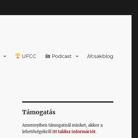
UFCC
Podcast
/r/csakblog
Támogatás
Amennyiben támogatnál minket, akkor a
lehetőségekről
itt találsz információt
.