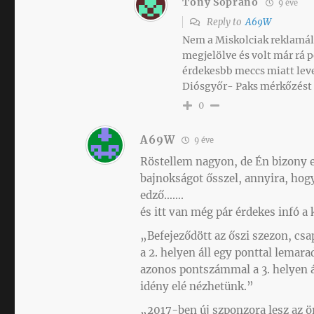
Tony Soprano
9 éve
Reply to
A69W
Nem a Miskolciak reklamált
megjelölve és volt már rá 
érdekesbb meccs miatt leve
Diósgyőr- Paks mérkőzést 
0
A69W
9 éve
Röstellem nagyon, de Én bizony 
bajnokságot ősszel, annyira, hog
edző…….
és itt van még pár érdekes infó a
„Befejeződött az őszi szezon, csa
a 2. helyen áll egy ponttal lemara
azonos pontszámmal a 3. helyen á
idény elé nézhetünk.”
„2017-ben új szponzora lesz az ö