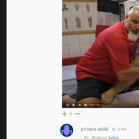
0
prison miki
9 éve
Reply to
belos