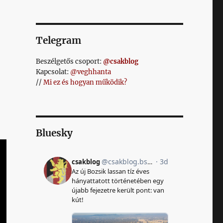
Telegram
Beszélgetős csoport:
@csakblog
Kapcsolat:
@veghhanta
//
Mi ez és hogyan működik?
Bluesky