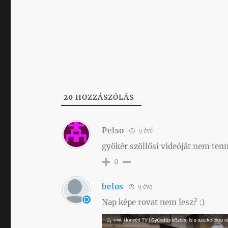
20
HOZZÁSZÓLÁS
Pelso
9 éve
gyökér szöllősi videóját nem te
0
belos
9 éve
Nap képe rovat nem lesz? :)