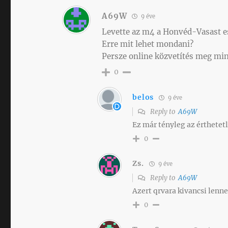
A69W
9 éve
Levette az m4 a Honvéd-Vasast e
Erre mit lehet mondani?
Persze online közvetítés meg min
0
belos
9 éve
Reply to
A69W
Ez már tényleg az érthetet
0
Zs.
9 éve
Reply to
A69W
Azert qrvara kivancsi lenn
0