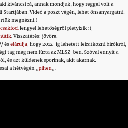
 aki kíváncsi rá, annak mondjuk, hogy reggel volt a
i Startjában. Videó a poszt végén, lehet önsanyargatni.
rtük megnézni.)
a
csakfoci
lengyel lehetőségről pletyizik :(
műtik
. Visszatérés: jövőre.
//
és
elárulja
, hogy 2012-ig lehetett leiratkozni bírókról,
égi tag meg nem fúrta az MLSZ-ben. Szóval ennyit a
ól, és azt küldenek sporinak, akit akarnak.
sai a hétvégén „
pihen
„.