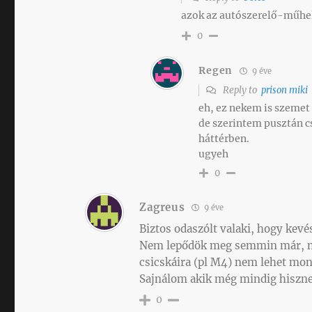
azok az autószerelő-műhel
0
Regen
9 éve
Reply to
prison miki
eh, ez nekem is szemet 
de szerintem pusztán cs
háttérben.
ugyeh
0
Zagreus
9 éve
Biztos odaszólt valaki, hogy kevé
Nem lepődök meg semmin már, me
csicskáira (pl M4) nem lehet mon
Sajnálom akik még mindig hiszne
0