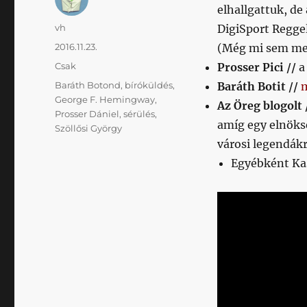
elhallgattuk, de
Szerző
vh
DigiSport Reggel
Közzétéve
2016.11.23.
(Még mi sem me
Kategória
Csak
Prosser Pici //
Címke
Baráth Botond
,
bíróküldés
,
Baráth Botit //
George F. Hemingway
,
Az Öreg blogolt 
Prosser Dániel
,
sérülés
,
amíg egy elnöks
Szöllősi György
városi legendákr
Egyébként Kas