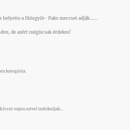
s helyette a Diósgyőr- Paks meccset adják…….
den, de azért mégiscsak érdekes!
len kategória.
ek h ezt vajon mivel indokoljak…