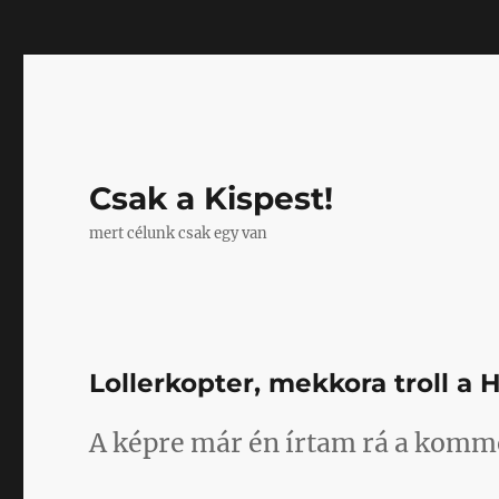
Mastodon
Csak a Kispest!
mert célunk csak egy van
Lollerkopter, mekkora troll a
A képre már én írtam rá a komm