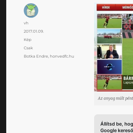
Szerző
vh
Közzétéve
2017.01.09.
Forma
Kép
Kategória
Csak
Címke
Botka Endre
,
honvedfc.hu
Az anyag múlt pént
Állítsd be, ho
Google keres