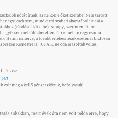
 szurkolók nótát írnak, az ne köpje őket szembe! Nem tartott
jéhez egyiknek sem, mindkettő szabad akaratából írt alá a
atokhoz (ráadásul NB2-be). Amúgy, szerintem Hemi
al, egyik sem nélkülözhetetlen, és (remélem) egy csomó
tük. Hemit ismerve, a továbbértékesítésük esetén is biztosan
zösszeg Kispestre is! (CS.A.K. ne oda igazoltak volna,
i
9 éve
sipest
ik volt meg a kellő pénzeszközük, befolyásuk!
tatás sokakban, mert évek óta nem volt példa erre, hogy