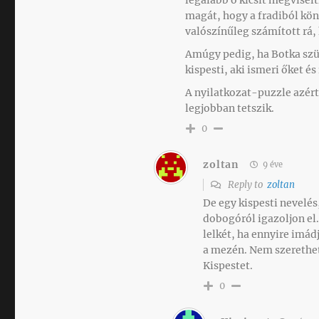
magát, hogy a fradiból kön
valószínűleg számított rá, 
Amúgy pedig, ha Botka szül
kispesti, aki ismeri őket é
A nyilatkozat-puzzle azért
legjobban tetszik.
0
zoltan
9 éve
Reply to
zoltan
De egy kispesti nevelés
dobogóról igazoljon el
lelkét, ha ennyire imád
a mezén. Nem szerethet
Kispestet.
0