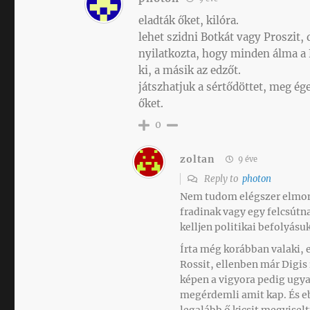
eladták őket, kilóra.
lehet szidni Botkát vagy Proszit,
nyilatkozta, hogy minden álma a F
ki, a másik az edzőt.
játszhatjuk a sértődöttet, meg ég
őket.
0
zoltan
9 éve
Reply to
photon
Nem tudom elégszer elmond
fradinak vagy egy felcsút
kelljen politikai befolyásu
Írta még korábban valaki, 
Rossit, ellenben már Digis 
képen a vigyora pedig ugy
megérdemli amit kap. És e
legalább ő kicsit megviselt