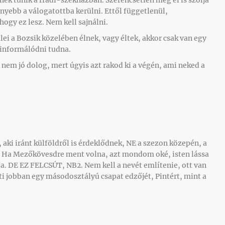
nyebb a válogatottba kerülni. Ettől függetlenül,
hogy ez lesz. Nem kell sajnálni.
ei a Bozsik közelében élnek, vagy éltek, akkor csak van egy
s informálódni tudna.
 nem jó dolog, mert úgyis azt rakod ki a végén, ami neked a
, aki iránt külföldről is érdeklődnek, NE a szezon közepén, a
. Ha Mezőkövesdre ment volna, azt mondom oké, isten lássa
ja. DE EZ FELCSÚT, NB2. Nem kell a nevét említenie, ott van
i jobban egy másodosztályú csapat edzőjét, Pintért, mint a