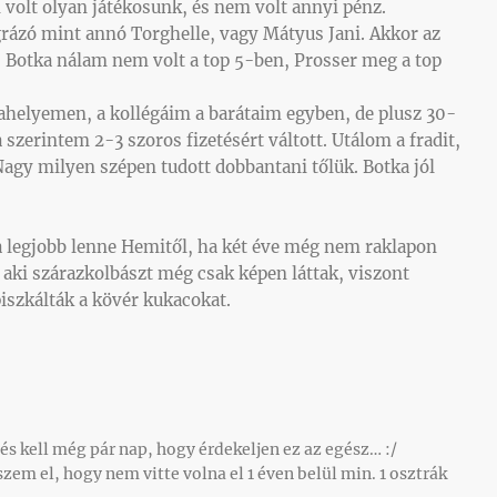
 volt olyan játékosunk, és nem volt annyi pénz.
zó mint annó Torghelle, vagy Mátyus Jani. Akkor az
, Botka nálam nem volt a top 5-ben, Prosser meg a top
ahelyemen, a kollégáim a barátaim egyben, de plusz 30-
szerintem 2-3 szoros fizetésért váltott. Utálom a fradit,
Nagy milyen szépen tudott dobbantani tőlük. Botka jól
 legjobb lenne Hemitől, ha két éve még nem raklapon
 aki szárazkolbászt még csak képen láttak, viszont
iszkálták a kövér kukacokat.
és kell még pár nap, hogy érdekeljen ez az egész… :/
zem el, hogy nem vitte volna el 1 éven belül min. 1 osztrák