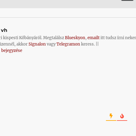
vh
ci kispesti Kőbányáról. Megtalálsz
Blueskyon
,
emailt
itt tudsz írni neke
üzennél, akkor
Signalon
vagy
Telegramon
keress. ||
 bejegyzése