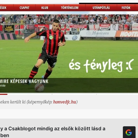
eken került ki (képernyőkép:
honvedfc.hu
)
gy a Csakblogot mindig az elsők között lásd a
őben