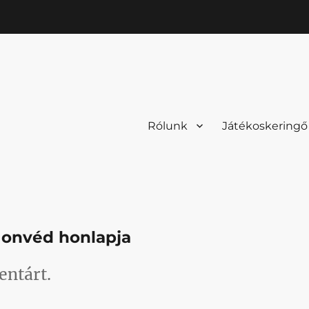
Rólunk
Játékoskeringő
 Honvéd honlapja
entárt.