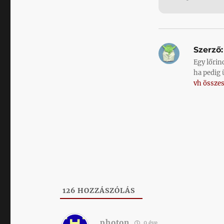
Szerző:
Egy lőrin
ha pedig 
vh összes
126
HOZZÁSZÓLÁS
photon
9 éve