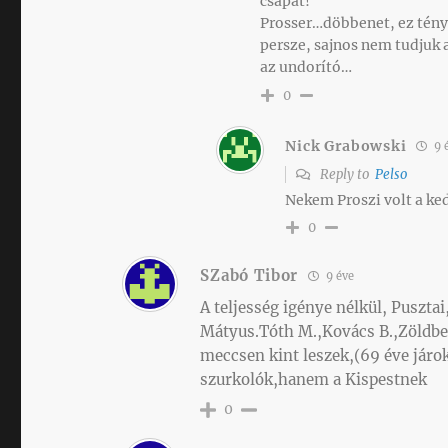
csapat!
Prosser…döbbenet, ez tényl
persze, sajnos nem tudjuk a
az undorító…
0
Nick Grabowski
9 
Reply to
Pelso
Nekem Proszi volt a ke
0
SZabó Tibor
9 éve
A teljesség igénye nélkül, Puszta
Mátyus.Tóth M.,Kovács B.,Zöldbe
meccsen kint leszek,(69 éve járo
szurkolók,hanem a Kispestnek
0