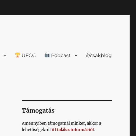
UFCC
Podcast
/r/csakblog
Támogatás
Amennyiben támogatnál minket, akkor a
lehetőségekről
itt találsz információt
.