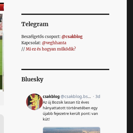
Telegram
Beszélgetős csoport:
@csakblog
Kapcsolat:
@veghhanta
//
Mi ez és hogyan működik?
Bluesky