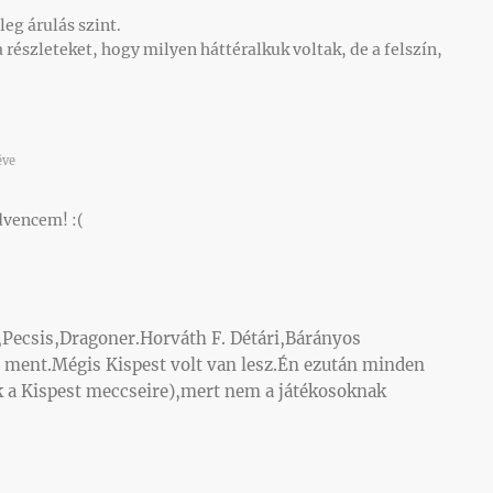
eg árulás szint.
 részleteket, hogy milyen háttéralkuk voltak, de a felszín,
éve
dvencem! :(
i,Pecsis,Dragoner.Horváth F. Détári,Bárányos
 ment.Mégis Kispest volt van lesz.Én ezután minden
k a Kispest meccseire),mert nem a játékosoknak