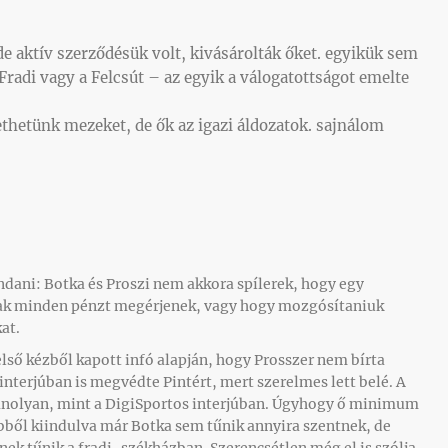
 de aktív szerződésük volt, kivásárolták őket. egyikük sem
radi vagy a Felcsút – az egyik a válogatottságot emelte
ethetünk mezeket, de ők az igazi áldozatok. sajnálom
ani: Botka és Proszi nem akkora spílerek, hogy egy
nak minden pénzt megérjenek, vagy hogy mozgósítaniuk
kat.
első kézből kapott infó alapján, hogy Prosszer nem bírta
interjúban is megvédte Pintért, mert szerelmes lett belé. A
anolyan, mint a DigiSportos interjúban. Úgyhogy ő minimum
bből kiindulva már Botka sem tűnik annyira szentnek, de
nek tűnik a fradi-székházban. Szerencsétlen még el is szólja