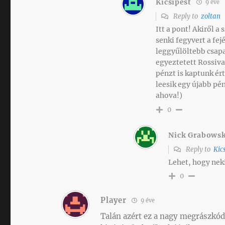
Kicsipest
9 éve
Reply to
zoltan
Itt a pont! Akiről a
senki fegyvert a fe
leggyűlöltebb csap
egyeztetett Rossiv
pénzt is kaptunk ér
leesik egy újabb pén
ahova!)
0
Nick Grabowsk
Reply to
Kic
Lehet, hogy nek
0
Player
9 éve
Talán azért ez a nagy megrászkód