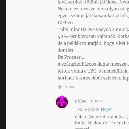
kivásároltak tőlünk játékost. Nem
Nekem ez messze nem olyan megrá
egyes számú játékosainkat vitték
10-ben.
Több mint tíz éve vagyok a munk
40%-ért biztosan váltanék. Botka 
de a példák mutatják, hogy a két 
döntött.
De Prosser…
A szárazkolbászos duma messze a
jöttek volna a TBC-s menekültek,
korhadt fatörzsekből szívesen kip
0
Pelso
9 éve
Reply to
Player
nálam 5ben volt mind2… :( 
Botka jól döntött?? nem his